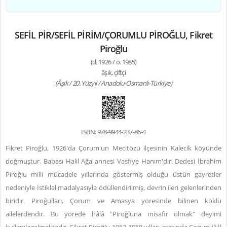
SEFİL PİR/SEFİL PİRİM/ÇORUMLU PİROĞLU, Fikret
Piroğlu
(d. 1926 / ö. 1985)
âşık, çiftçi
(Âşık / 20. Yüzyıl / Anadolu-Osmanlı-Türkiye)
ISBN: 978-9944-237-86-4
Fikret Piroğlu, 1926'da Çorum'un Mecitözü ilçesinin Kalecik köyünde
doğmuştur
. Babası Halil Ağa annesi Vasfiye Hanım'dır. Dedesi İbrahim
Piroğlu milli mücadele yıllarında göstermiş olduğu üstün gayretler
nedeniyle İstiklal madalyasıyla ödüllendirilmiş, devrin ileri gelenlerinden
biridir. Piroğulları, Çorum ve Amasya yöresinde bilinen köklü
ailelerdendir. Bu yörede hâlâ "Piroğluna misafir olmak" deyimi