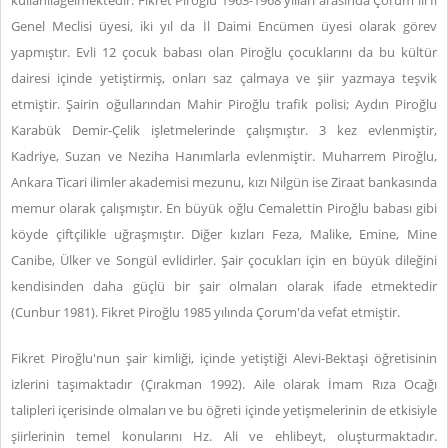
kullanılagelmektedir. Fikret Piroğlu 1963-1968 yılları arasında Çorum ili İl
Genel Meclisi üyesi, iki yıl da İl Daimi Encümen üyesi olarak görev
yapmıştır. Evli 12 çocuk babası olan Piroğlu çocuklarını da bu kültür
dairesi içinde yetiştirmiş, onları saz çalmaya ve şiir yazmaya teşvik
etmiştir. Şairin oğullarından Mahir Piroğlu trafik polisi; Aydın Piroğlu
Karabük Demir-Çelik işletmelerinde çalışmıştır. 3 kez evlenmiştir,
Kadriye, Suzan ve Neziha Hanımlarla evlenmiştir. Muharrem Piroğlu,
Ankara Ticari ilimler akademisi mezunu, kızı Nilgün ise Ziraat bankasında
memur olarak çalışmıştır. En büyük oğlu Cemalettin Piroğlu babası gibi
köyde çiftçilikle uğraşmıştır. Diğer kızları Feza, Malike, Emine, Mine
Canibe, Ülker ve Songül evlidirler. Şair çocukları için en büyük dileğini
kendisinden daha güçlü bir şair olmaları olarak ifade etmektedir
(Cunbur 1981). Fikret Piroğlu 1985 yılında Çorum'da vefat etmiştir.
Fikret Piroğlu'nun şair kimliği, içinde yetiştiği Alevi-Bektaşi öğretisinin
izlerini taşımaktadır (Çırakman 1992). Aile olarak İmam Rıza Ocağı
talipleri içerisinde olmaları ve bu öğreti içinde yetişmelerinin de etkisiyle
şiirlerinin temel konularını Hz. Ali ve ehlibeyt, oluşturmaktadır.