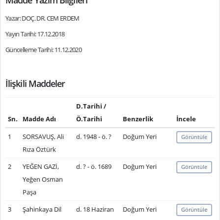
Madde Yazım Bilgileri
Yazar: DOÇ. DR. CEM ERDEM
Yayın Tarihi: 17.12.2018
Güncelleme Tarihi: 11.12.2020
İlişkili Maddeler
D.Tarihi /
Sn.
Madde Adı
Ö.Tarihi
Benzerlik
İncele
1
SORSAVUŞ, Ali
d. 1948 - ö. ?
Doğum Yeri
Görüntüle
Rıza Öztürk
2
YEĞEN GAZİ,
d. ? - ö. 1689
Doğum Yeri
Görüntüle
Yeğen Osman
Paşa
3
Şahinkaya Dil
d. 18 Haziran
Doğum Yeri
Görüntüle