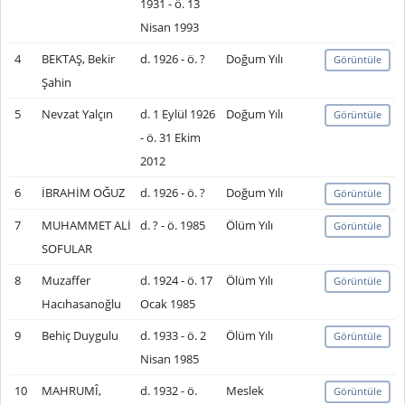
1931 - ö. 13
Nisan 1993
4
BEKTAŞ, Bekir
d. 1926 - ö. ?
Doğum Yılı
Görüntüle
Şahin
5
Nevzat Yalçın
d. 1 Eylül 1926
Doğum Yılı
Görüntüle
- ö. 31 Ekim
2012
6
İBRAHİM OĞUZ
d. 1926 - ö. ?
Doğum Yılı
Görüntüle
7
MUHAMMET ALİ
d. ? - ö. 1985
Ölüm Yılı
Görüntüle
SOFULAR
8
Muzaffer
d. 1924 - ö. 17
Ölüm Yılı
Görüntüle
Hacıhasanoğlu
Ocak 1985
9
Behiç Duygulu
d. 1933 - ö. 2
Ölüm Yılı
Görüntüle
Nisan 1985
10
MAHRUMÎ,
d. 1932 - ö.
Meslek
Görüntüle