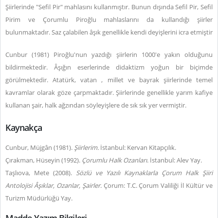
Şiirlerinde "Sefil Pir" mahlasını kullanmıştır. Bunun dışında Sefil Pir, Sefil
Pirim ve Çorumlu Piroğlu mahlaslarını da kullandığı şiirler
bulunmaktadır. Saz çalabilen âşık genellikle kendi deyişlerini icra etmiştir
Cunbur (1981) Piroğlu'nun yazdığı şiirlerin 1000'e yakın olduğunu
bildirmektedir. Âşığın eserlerinde didaktizm yoğun bir biçimde
görülmektedir. Atatürk, vatan , millet ve bayrak şiirlerinde temel
kavramlar olarak göze çarpmaktadır. Şiirlerinde genellikle yarım kafiye
kullanan şair, halk ağzından söyleyişlere de sık sık yer vermiştir.
Kaynakça
Cunbur, Müjgân (1981).
Şiirlerim.
İstanbul: Kervan Kitapçılık.
Çırakman, Hüseyin (1992).
Çorumlu Halk Ozanları
. İstanbul:
Alev Yay.
Taşlıova, Mete (2008).
Sözlü ve Yazılı Kaynaklarla Çorum Halk Şiiri
Antolojisi Âşıklar, Ozanlar, Şairler
. Çorum: T.C. Çorum Valiliği İl Kültür ve
Turizm Müdürlüğü Yay.