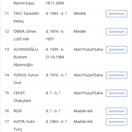
Rahmi Kaya
18.11.2006
11
TACİ, Taceddin
d. 1943 - ö. ?
Meslek
Görüntüle
Kekeç
12
ÖMER, Ömer
d. 1874 - ö.
Meslek
Görüntüle
Lütfi Veli
1957
13
ALYANSOĞLU,
d. 1939 - ö.
Alan/Yüzyıl/Saha
Görüntüle
Rüstem
21.10.1984
Alyansoğlu
14
YUNUS, Yunus
d. 1910 - ö. ?
Alan/Yüzyıl/Saha
Görüntüle
Oral
15
CEVAT,
d. ? - ö. ?
Alan/Yüzyıl/Saha
Görüntüle
Otakçılarlı
16
RIZA
d. ? - ö. ?
Madde Adı
Görüntüle
17
HATIR, Hatır
d. 1963 - ö. ?
Madde Adı
Görüntüle
Tunç