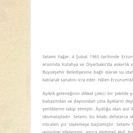
Selami Yağar, 4 Şubat 1965 tarihinde Erzuru
arasında Kütahya ve Diyarbakır’da askerlik va
Büyükşehir Belediyesine bağlı olarak su idare
katılarak sanatını icra eder. Hâlen Erzurum’d
Âşıklık geleneğinin dikkat çekici bir şekilde y
babasından ve dayısından usta âşıkların deyiş
şenliklerini takip etmiştir. Âşıklığa olan ası
okumasıyladır. Selami, bu kitabı defalarca
irticalen şiir söylemeye başlamıştır. Selami
onlardan etkilenmiş, ayrıca Mehmet Akif, Ne