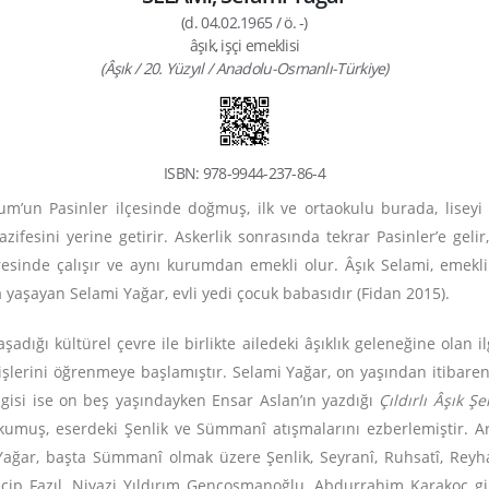
(d. 04.02.1965 / ö. -)
âşık, işçi emeklisi
(Âşık / 20. Yüzyıl / Anadolu-Osmanlı-Türkiye)
ISBN: 978-9944-237-86-4
m’un Pasinler ilçesinde doğmuş, ilk ve ortaokulu burada, liseyi
zifesini yerine getirir. Askerlik sonrasında tekrar Pasinler’e gel
sinde çalışır ve aynı kurumdan emekli olur. Âşık Selami, emeklilik s
a yaşayan Selami Yağar, evli yedi çocuk babasıdır (Fidan 2015).
aşadığı kültürel çevre ile birlikte ailedeki âşıklık geleneğine olan 
lerini öğrenmeye başlamıştır. Selami Yağar, on yaşından itibaren Pa
l ilgisi ise on beş yaşındayken Ensar Aslan’ın yazdığı
Çıldırlı Âşık Şe
 okumuş, eserdeki Şenlik ve Sümmanî atışmalarını ezberlemiştir. 
 Yağar, başta Sümmanî olmak üzere Şenlik, Seyranî, Ruhsatî, Reyha
cip Fazıl, Niyazi Yıldırım Gençosmanoğlu, Abdurrahim Karakoç gibi