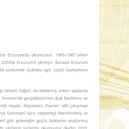
 ise Erzurum’da okumuştur. 1985-1987 yılları
ir, 2003’te Erzurum’a yerleşir. Burada Erzurum
ürecinde âşıklıkla ilgili çeşitli faaliyetlere
ilgi Selami Yağar’ı da etkilemiş, erken yaşlarda
sinler’de gerçekleştirilen âşık fasıllarını ve
nlik, Hayatı, Atışmaları, Eserleri
adlı çalışmayı
Artık Sümmanî tarzı söylemeyi benimsemiş ve
nî gibi geleneğin güçlü âşıklarını araştırmış
 şairlerin şiirlerini okumuştur (Aydın 2010: