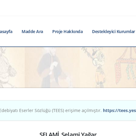
asayfa
Madde Ara
Proje Hakkında
Destekleyici Kurumlar
Edebiyatı Eserler Sözlüğü (TEES) erişime açılmıştır.
https://tees.yes
SELAMİ, Selami Yağar