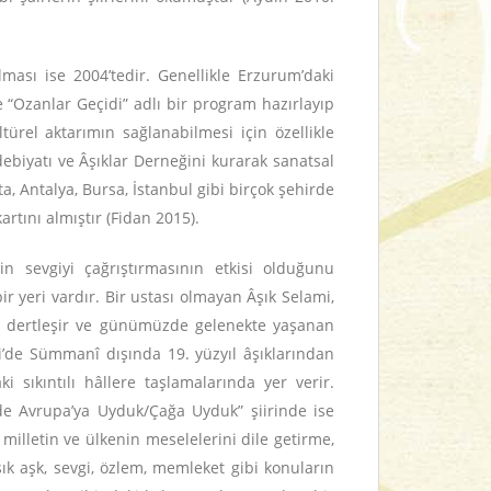
lması ise 2004’tedir. Genellikle Erzurum’daki
e “Ozanlar Geçidi” adlı bir program hazırlayıp
türel aktarımın sağlanabilmesi için özellikle
ebiyatı ve Âşıklar Derneğini kurarak sanatsal
, Antalya, Bursa, İstanbul gibi birçok şehirde
artını almıştır (Fidan 2015).
n sevgiyi çağrıştırmasının etkisi olduğunu
r yeri vardır. Bir ustası olmayan Âşık Selami,
le dertleşir ve günümüzde gelenekte yaşanan
i’de Sümmanî dışında 19. yüzyıl âşıklarından
sıkıntılı hâllere taşlamalarında yer verir.
üjde Avrupa’ya Uyduk/Çağa Uyduk” şiirinde ise
milletin ve ülkenin meselelerini dile getirme,
ık aşk, sevgi, özlem, memleket gibi konuların