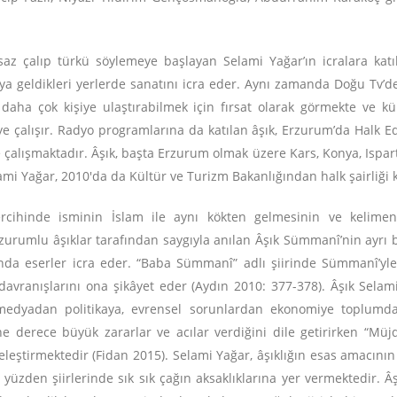
e saz çalıp türkü söylemeye başlayan Selami Yağar’ın icralara katı
aya geldikleri yerlerde sanatını icra eder. Aynı zamanda Doğu Tv’d
daha çok kişiye ulaştırabilmek için fırsat olarak görmekte ve kül
 çalışır. Radyo programlarına da katılan âşık, Erzurum’da Halk Ed
çalışmaktadır. Âşık, başta Erzurum olmak üzere Kars, Konya, Isparta
lami Yağar, 2010'da da Kültür ve Turizm Bakanlığından halk şairliği k
rcihinde isminin İslam ile aynı kökten gelmesinin ve kelimeni
rzurumlu âşıklar tarafından saygıyla anılan Âşık Sümmanî’nin ayrı bi
nda eserler icra eder. “Baba Sümmanî” adlı şiirinde Sümmanî’y
davranışlarını ona şikâyet eder (Aydın 2010: 377-378). Âşık Selam
 medyadan politikaya, evrensel sorunlardan ekonomiye toplumdaki 
a ne derece büyük zararlar ve acılar verdiğini dile getirirken “M
eleştirmektedir (Fidan 2015). Selami Yağar, âşıklığın esas amacının 
zden şiirlerinde sık sık çağın aksaklıklarına yer vermektedir. Âş