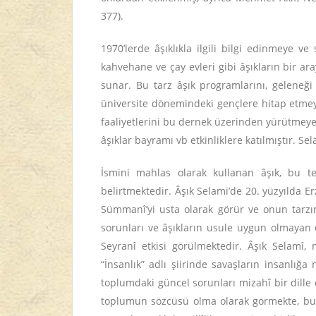
377).
1970’lerde âşıklıkla ilgili bilgi edinmeye v
kahvehane ve çay evleri gibi âşıkların bir ar
sunar. Bu tarz âşık programlarını, geleneği 
üniversite dönemindeki gençlere hitap etmeye
faaliyetlerini bu dernek üzerinden yürütmeye 
âşıklar bayramı vb etkinliklere katılmıştır. Se
İsmini mahlas olarak kullanan âşık, bu te
belirtmektedir. Âşık Selami’de 20. yüzyılda E
Sümmanî’yi usta olarak görür ve onun tarzı
sorunları ve âşıkların usule uygun olmayan 
Seyranî etkisi görülmektedir. Âşık Selamî,
“İnsanlık” adlı şiirinde savaşların insanlığ
toplumdaki güncel sorunları mizahî bir dille 
toplumun sözcüsü olma olarak görmekte, bu yü