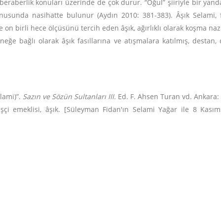
ve beraberlik konuları üzerinde de çok durur. “Oğul” şiiriyle bir ya
nusunda nasihatte bulunur (Aydın 2010: 381-383). Âşık Selami, f
e on birli hece ölçüsünü tercih eden âşık, ağırlıklı olarak koşma naz
neğe bağlı olarak âşık fasıllarına ve atışmalara katılmış, destan,
lami)”.
Sazın ve Sözün Sultanları III.
Ed. F. Ahsen Turan vd. Ankara: 
 işçi emeklisi, âşık. [Süleyman Fidan'ın Selami Yağar ile 8 Kas