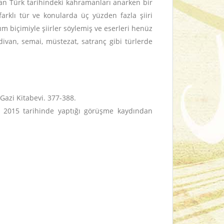
ndan Türk tarihindeki kahramanları anarken bir
arklı tür ve konularda üç yüzden fazla şiiri
ım biçimiyle şiirler söylemiş ve eserleri henüz
 divan, semai, müstezat, satranç gibi türlerde
Gazi Kitabevi. 377-388.
ım 2015 tarihinde yaptığı görüşme kaydından