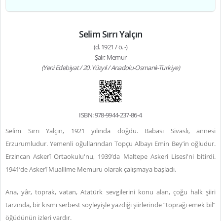
Selim Sırrı Yalçın
(d. 1921 / ö. -)
Şair; Memur
(Yeni Edebiyat / 20. Yüzyıl / Anadolu-Osmanlı-Türkiye)
ISBN: 978-9944-237-86-4
Selim Sırrı Yalçın, 1921 yılında doğdu. Babası Sivaslı, annesi
Erzurumludur. Yemenli oğullarından Topçu Albayı Emin Bey’in oğludur.
Erzincan Askerî Ortaokulu'nu, 1939’da Maltepe Askeri Lisesi'ni bitirdi.
1941’de Askerî Muallime Memuru olarak çalışmaya başladı.
Ana, yâr, toprak, vatan, Atatürk sevgilerini konu alan, çoğu halk şiiri
tarzında, bir kısmı serbest söyleyişle yazdığı şiirlerinde “toprağı emek bil”
öğüdünün izleri vardır.