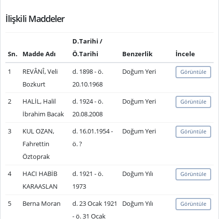
İlişkili Maddeler
D.Tarihi /
Sn.
Madde Adı
Ö.Tarihi
Benzerlik
İncele
1
REVÂNÎ, Veli
d. 1898 - ö.
Doğum Yeri
Görüntüle
Bozkurt
20.10.1968
2
HALİL, Halil
d. 1924 - ö.
Doğum Yeri
Görüntüle
İbrahim Bacak
20.08.2008
3
KUL OZAN,
d. 16.01.1954 -
Doğum Yeri
Görüntüle
Fahrettin
ö. ?
Öztoprak
4
HACI HABİB
d. 1921 - ö.
Doğum Yılı
Görüntüle
KARAASLAN
1973
5
Berna Moran
d. 23 Ocak 1921
Doğum Yılı
Görüntüle
- ö. 31 Ocak