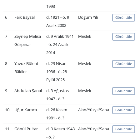
1993
6
Faik Baysal
d. 1921 - ö. 9
Doğum Yılı
Görüntüle
Aralık 2002
7
Zeynep Melisa
d. 9 Aralık 1941
Meslek
Görüntüle
Gürpınar
- ö. 24 Aralık
2014
8
Yavuz Bülent
d. 23 Nisan
Meslek
Görüntüle
Bâkiler
1936 - ö. 28
Eylül 2025
9
Abdullah Şanal
d. 3 Ağustos
Meslek
Görüntüle
1947 - ö. ?
10
Uğur Karaca
d. 26 Kasım
Alan/Yüzyıl/Saha
Görüntüle
1981 - ö. ?
11
Gönül Pultar
d. 3 Kasım 1943
Alan/Yüzyıl/Saha
Görüntüle
- ö. ?