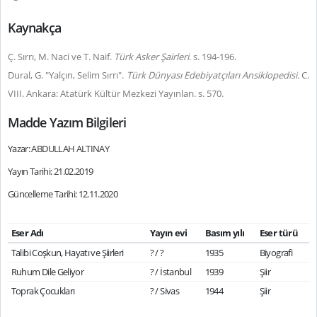
Kaynakça
Ç. Sırrı, M. Naci ve T. Naif.
Türk Asker Şairleri
. s. 194-196.
Dural, G. "Yalçın, Selim Sırrı".
Türk Dünyası Edebiyatçıları Ansiklopedisi.
C.
VIII. Ankara: Atatürk Kültür Mezkezi Yayınları. s. 570.
Madde Yazım Bilgileri
Yazar: ABDULLAH ALTINAY
Yayın Tarihi: 21.02.2019
Güncelleme Tarihi: 12.11.2020
Eser Adı
Yayın evi
Basım yılı
Eser türü
Talibi Coşkun, Hayatı ve Şiirleri
? / ?
1935
Biyografi
Ruhum Dile Geliyor
? / İstanbul
1939
Şiir
Toprak Çocukları
? / Sivas
1944
Şiir