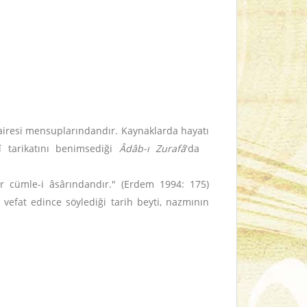
airesi mensuplarındandır. Kaynaklarda hayatı
î tarikatını benimsediği
Âdâb-ı Zurafâ
'da
âr cümle-i âsârındandır." (Erdem 1994: 175)
efat edince söylediği tarih beyti, nazmının