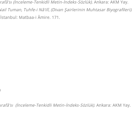
afâ'sı (İnceleme-Tenkidli Metin-İndeks-Sözlük).
Ankara: AKM Yay.
Nail Tuman, Tuhfe-i Nâ'ilî, (Divan Şairlerinin Muhtasar Biyografileri)
İstanbul: Matbaa-i Âmire. 171.
h
rafâ'sı
(İnceleme-Tenkidli Metin-İndeks-Sözlük).
Ankara: AKM Yay. 