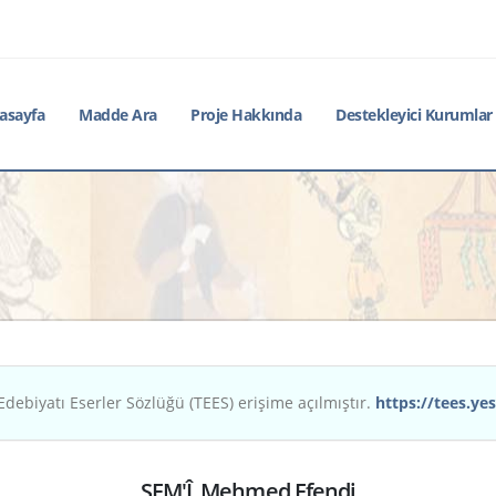
asayfa
Madde Ara
Proje Hakkında
Destekleyici Kurumlar
Edebiyatı Eserler Sözlüğü (TEES) erişime açılmıştır.
https://tees.yes
ŞEM'Î, Mehmed Efendi