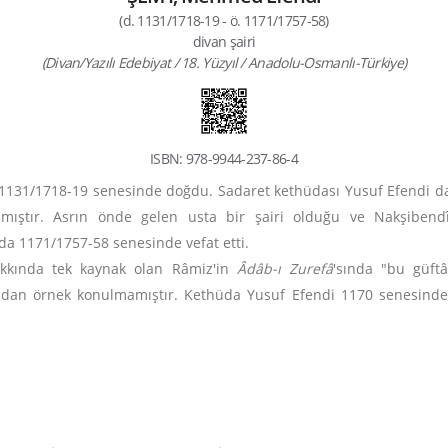
(d. 1131/1718-19 - ö. 1171/1757-58)
divan şairi
(Divan/Yazılı Edebiyat / 18. Yüzyıl / Anadolu-Osmanlı-Türkiye)
ISBN: 978-9944-237-86-4
 1131/1718-19 senesinde doğdu. Sadaret kethüdası Yusuf Efendi d
amıştır. Asrın önde gelen usta bir şairi olduğu ve Nakşibend
da 1171/1757-58 senesinde vefat etti.
hakkında tek kaynak olan Râmiz'in
Âdâb-ı Zurefâ
'sında "bu güft
ndan örnek konulmamıştır. Kethüda Yusuf Efendi 1170 senesinde v