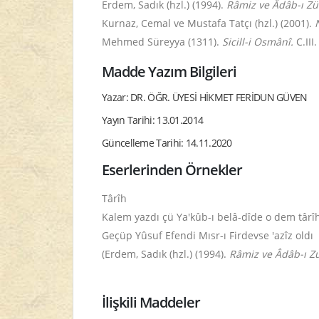
Erdem, Sadık (hzl.) (1994).
Râmiz ve Âdâb-ı Zür
Kurnaz, Cemal ve Mustafa Tatçı (hzl.) (2001).
Mehmed Süreyya (1311).
Sicill-i Osmânî.
C.III.
Madde Yazım Bilgileri
Yazar: DR. ÖĞR. ÜYESİ HİKMET FERİDUN GÜVEN
Yayın Tarihi: 13.01.2014
Güncelleme Tarihi: 14.11.2020
Eserlerinden Örnekler
Târîh
Kalem yazdı çü Ya'kûb-ı belâ-dîde o dem târî
Geçüp Yûsuf Efendi Mısr-ı Firdevse 'azîz oldı
(Erdem, Sadık (hzl.) (1994).
Râmiz ve Âdâb-ı Zu
İlişkili Maddeler