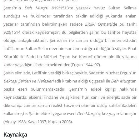
Şemsî’nin
Deh Murg
’u 919/1513’te yazarak Yavuz Sultan Selîm’e
sunduğu ve hükümdar tarafından takdir edildiği yukarıda anılan
yazarlar tarafından belirtilmişken sadece
Sicill-i Osmanî
’de bu tarihi
920/1514 olarak kaydetmiştir. Bu bilgilerden şairin bu tarihte hayatta
olduğu anlaşılmaktadır. Şemsî’nin ne zaman öldüğü bilinmemektedir.
Latîfî, onun Sultan Selim devrinin sonlarına doğru öldüğünü söyler. Fuat
Köprülü ile Sadettin Nüzhet Ergun ise Kanunî döneminin ilk yıllarına
kadar yaşadığını ifade etmektedirler (Ergun 1944: 97).
Şairin elimizde, Latîfî’nin verdiği birkaç beyitle, Sadettin Nüzhet Ergun’un
Bektaşi
Şairl
eri ve Nefesleri
adlı kitabına aldığı üç gazeli ile
Deh Murg
’tan
başka eseri bulunmamaktadır. Şemsî’nin edebî kişiliği hakkında
kaynaklarda, ekserisi rindâne ve aşıkâne; hür, canlı ve enerjik, sade bir
dile sahip, zaman zaman realist tasvirleri olan bir üslûp sahibi, ifadeleri
kullanılmıştır. Şairin eldeki yegane eseri
Deh Murg
üç kez yayımlanmıştır
(Aksoy 1988; Kaya 1997; Kaplan 2003).
Kaynakça