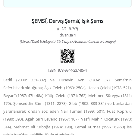
ŞEMSÎ, Derviş Şemsî, Işık Şems
(d. ?/? - ö. ?/?)
divan şairi
(Divan/Yazılı Edebiyat / 16. Yüzyıl / Anadolu-Osmanlı-Türkiye)
ISBN: 978-9944-237-86-4
Latîfî (2000: 331-332) ve Hüseyin Avni (1934: 37), Şemsî’nin
Seferihisarlı olduğunu; Âşık Çelebi (1969: 250a), Hasan Çelebi (1978: 521),
Beyanî (1987: 47b-48a), Kâtip Çelebi (1971: 762), Mehmed Süreyya (1311:
170), Şemseddin Sâmi (1311: 2873), Gibb (1902: 383-384) ve bunlardan
yararlanarak ondan söz eden Nail Tuman (1999: 501), Fuat Köprülü
(1980: 390), Agah Sırrı Levend (1967: 107), Vasfi Mahir Kocatürk (1970:
314), Mehmet Ali Kırboğa (1974: 198), Cemal Kurnaz (1997: 62-63) ise
şairin İran’dan geldiğini ifade etmişlerdir.