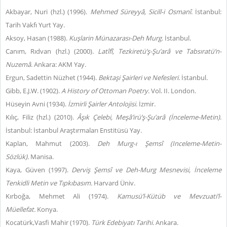
Akbayar, Nuri (hzl.) (1996).
Mehmed Süreyyâ,
Sicill-i Osmanî
. İstanbul:
Tarih Vakfı Yurt Yay.
Aksoy, Hasan (1988).
Kuşlarin Münazarası-Deh Murg
. İstanbul.
Canım, Rıdvan (hzl.) (2000).
Latîfî, Tezkiretü’ş-Şu’arâ ve Tabsıratü’n-
Nuzemâ
. Ankara: AKM Yay.
Ergun, Sadettin Nüzhet (1944).
Bektaşi Şairleri ve Nefesleri
. İstanbul.
Gibb, E.J.W. (1902).
A History of Ottoman Poetry
. Vol. II. London.
Hüseyin Avni (1934).
İzmirli Şairler Antolojisi
. İzmir.
Kılıç, Filiz (hzl.) (2010).
Âşık Çelebi, Meşâ’irü’ş-Şu’arâ (İnceleme-Metin)
.
İstanbul: İstanbul Araştırmaları Enstitüsü Yay.
Kaplan, Mahmut (2003).
Deh Murg-ı Şemsî (Inceleme-Metin-
Sözlük).
Manisa.
Kaya, Güven (1997).
Derviş Şemsî
ve Deh-Murg Mesnevisi, İnceleme
Tenkidli Metin ve Tıpkıbasım.
Harvard Üniv.
Kırboğa, Mehmet Ali (1974).
Kamusü’l-Kütüb ve Mevzuati’l-
Müellefat.
Konya.
Kocatürk,Vasfi Mahir (1970).
Türk
Edebiyatı Tarihi.
Ankara.