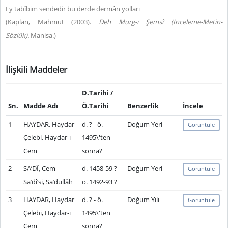
Ey tabîbim sendedir bu derde dermân yolları
(
Kaplan, Mahmut (2003).
Deh Murg-ı Şemsî (Inceleme-Metin-
Sözlük).
Manisa.)
İlişkili Maddeler
D.Tarihi /
Sn.
Madde Adı
Ö.Tarihi
Benzerlik
İncele
1
HAYDAR, Haydar
d. ? - ö.
Doğum Yeri
Görüntüle
Çelebi, Haydar-ı
1495\'ten
Cem
sonra?
2
SA’DÎ, Cem
d. 1458-59 ? -
Doğum Yeri
Görüntüle
Sa’dî’si, Sa’dullâh
ö. 1492-93 ?
3
HAYDAR, Haydar
d. ? - ö.
Doğum Yılı
Görüntüle
Çelebi, Haydar-ı
1495\'ten
Cem
sonra?