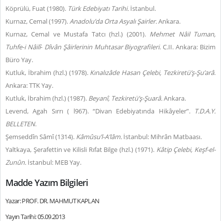
Köprülü, Fuat (1980).
Türk
Edebiyatı Tarihi.
İstanbul.
Kurnaz, Cemal (1997).
Anadolu’da Orta Asyalı Şairler.
Ankara.
Kurnaz, Cemal ve Mustafa Tatcı (hzl.) (2001).
Mehmet
Nâil Tuman,
Tuhfe-i Nâilî
-
Dîvân Şâirlerinin Muhtasar Biyografileri
. C.II. Ankara: Bizim
Büro Yay.
Kutluk, İbrahim (hzl.) (1978).
Kınalızâde Hasan Çelebi, Tezkiretü’ş-Şu’arâ
.
Ankara: TTK Yay.
Kutluk, İbrahim (hzl.) (1987).
Beyanî
, Tezkiretü’ş-Şuarâ.
Ankara.
Levend, Agah Sırrı ( l967). “Divan Edebiyatında Hikâyeler”.
T.D.A.Y.
BELLETEN
.
Şemseddîn Sâmî (1314).
Kâmûsu’l-A’lâm.
İstanbul:
Mihrân Matbaası.
Yaltkaya, Şerafettin ve Kilisli Rıfat Bilge (hzl.) (1971).
Kâtip Çelebi,
Keşf-el-
Zunûn.
İstanbul: MEB Yay.
Madde Yazım Bilgileri
Yazar: PROF. DR. MAHMUT KAPLAN
Yayın Tarihi: 05.09.2013