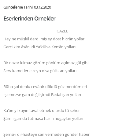
Güncelleme Tarihi: 03.12.2020
Eserlerinden Örnekler
GAZEL
Hey ne müşkil derd imiş ey dost hicrân yolları
Gerçi kim âsân idi Ya‘kûb’a Ken‘ân yolları
Bir nazar kılmaz gözüm gönlüm açılmaz gül gibi
Serv kametlerle zeyn olsa gülistan yolları
Rūha şol denlu cevâhir dökdü göz merdümleri
İşlemezse gam değil şimdi Bedahşan yolları
Ka‘be-yi kuyın tavaf etmek olurdu tâ seher
Şâm-ı gamda tutmasa har-ı mugaylan yolları
Şemsî-i dil-hasteye cân vermeden gönder haber