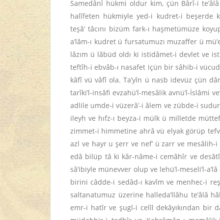
Samedânî hükmi oldur kim, çün Bârî-i te’âlâ 
halîfeten hükmiyle yed-i kudret-i beşerde
teşâ’ tâcını bizüm fark-ı haşmetümüze koyup 
a’lâm-ı kudret ü fursatumuzı muzaffer ü mü
lâzım ü lâbüd oldı ki istidâmet-i devlet ve i
teftîh-i ebvâb-ı nasafet içün bir sâhib-i vücu
kâfî vü vâfî ola. Ta’yîn ü nasb idevüz çün dâ
tarîki’l-insâfi evzahü’l-mesâlik avnü’l-İslâmi
adlile umde-i vüzerâ’-i âlem ve zübde-i sudu
ileyh ve hıfz-ı beyza-i mülk ü milletde mütt
zimmet-i himmetine ahrâ vü elyak görüp tefvî
azl ve hayr u şerr ve nef’ ü zarr ve mesâlih-
edâ bilüp tâ ki kâr-nâme-i cemâhîr ve desâtîr
sâ’ibiyle münevver olup ve lehü’l-meseli’l-a’
birini câdde-i sedâd-ı kavîm ve menhec-i re
saltanatumuz üzerine halleda’llâhu te’âlâ hâk
emr-i hatîr ve şugl-i celîl dekâyıkından bi