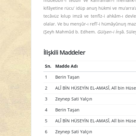
müdebbir-i tedbîr ve Kahrâmân-ı memâlik-i m
kifâyetine rücu’ idüp anuŋ hükmi ve mu’arr
tecâvüz kılup imzâ ve tenfîz-i ahkâm-ı de
olalar. Ve bu menşûr-ı refî’-i hümâyûnuŋ ma
(Şeyh Mahmûd b. Edhem.
Gülşen-i İnş
â. Sül
İlişkili Maddeler
Sn.
Madde Adı
1
Berin Taşan
2
ALÎ BİN HÜSEYİN EL-AMASÎ, Alî bin Hüse
3
Zeynep Sati Yalçın
4
Berin Taşan
5
ALÎ BİN HÜSEYİN EL-AMASÎ, Alî bin Hüse
6
Zeynep Sati Yalçın