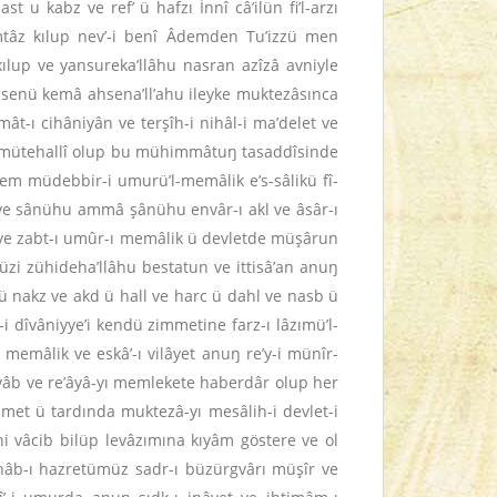
u kabz ve ref’ ü hafzı İnnî câ’ilün fi’l-arzı
mtâz kılup nev’-i benî Âdemden Tu’izzü men
kılup ve yansureka’llâhu nasran azîzâ avniyle
senü kemâ ahsena’ll’ahu ileyke muktezâsınca
ât-ı cihâniyân ve terşîh-i nihâl-i ma’delet ve
eylle mütehallî olup bu mühimmâtuŋ tasaddîsinde
âlem müdebbir-i umurü’l-memâlik e’s-sâlikü fî-
ühu ve sânühu ammâ şânühu envâr-ı akl ve âsâr-ı
r ve zabt-ı umûr-ı memâlik ü devletde müşârun
üzi zühideha’llâhu bestatun ve ittisâ’an anuŋ
ü nakz ve akd ü hall ve harc ü dahl ve nasb ü
i dîvâniyye’i kendü zimmetine farz-ı lâzımü’l-
 memâlik ve eskâ’-ı vilâyet anuŋ re’y-i münîr-
üvvâb ve re’âyâ-yı memlekete haberdâr olup her
met ü tardında muktezâ-yı mesâlih-i devlet-i
ini vâcib bilüp levâzımına kıyâm göstere ve ol
shâb-ı hazretümüz sadr-ı büzürgvârı müşîr ve