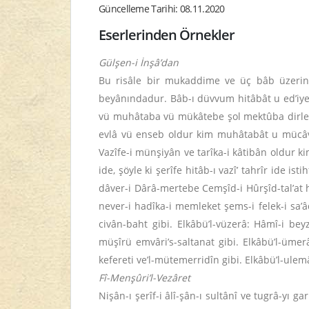
Güncelleme Tarihi: 08.11.2020
Eserlerinden Örnekler
Gülşen-i İnşâ’dan
Bu risâle bir mukaddime ve üç bâb üzeri
beyânındadur. Bâb-ı düvvum hitâbât u ed’iye 
vü muhâtaba vü mükâtebe şol mektûba dirler 
evlâ vü enseb oldur kim muhâtabât u mücâveb
Vazîfe-i münşiyân ve tarîka-i kâtibân oldur 
ide, şöyle ki şerîfe hitâb-ı vazî’ tahrîr ide is
dâver-i Dârâ-mertebe Cemşîd-i Hûrşîd-tal’at hâ
never-i hadîka-i memleket şems-i felek-i sa’âd
civân-baht gibi. Elkâbü’l-vüzerâ: Hâmî-i be
müşîrü emvâri’s-saltanat gibi. Elkâbü’l-ümerâ’
kefereti ve’l-mütemerridîn gibi. Elkâbü’l-ulemâ’
Fî-Menşûri’l-Vezâret
Nişân-ı şerîf-i âlî-şân-ı sultânî ve tugrâ-yı gar