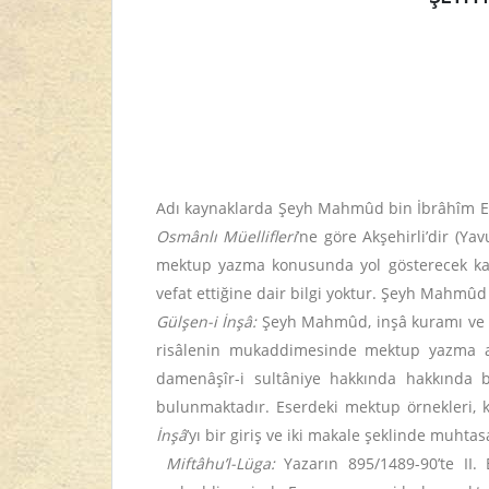
Adı kaynaklarda Şeyh Mahmûd bin İbrâhîm Ed
Osmânlı Müellifleri
’ne göre Akşehirli’dir (Ya
mektup yazma konusunda yol gösterecek kada
vefat ettiğine dair bilgi yoktur. Şeyh Mahmûd
Gülşen-i İnşâ:
Şeyh Mahmûd, inşâ kuramı ve inş
risâlenin mukaddimesinde mektup yazma ad
damenâşîr-i sultâniye hakkında hakkında bi
bulunmaktadır. Eserdeki mektup örnekleri, kâ
İnşâ
’yı bir giriş ve iki makale şeklinde muhta
Miftâhu’l-Lüga:
Yazarın 895/1489-90’te II.