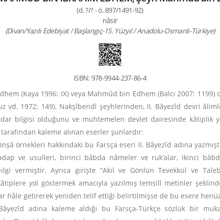
(d. ?/? - ö. 897/1491-92)
nâsir
(Divan/Yazılı Edebiyat / Başlangıç-15. Yüzyıl / Anadolu-Osmanlı-Türkiye)
ISBN: 978-9944-237-86-4
hem (Kaya 1996: IX) veya Mahmûd bin Edhem (Balcı 2007: 1199) o
vuz vd. 1972: 149). Nakşîbendî şeyhlerinden, II. Bâyezîd devri âlim
r bilgisi olduğunu ve muhtemelen devlet dairesinde kâtiplik y
 tarafından kaleme alınan eserler şunlardır:
â örnekleri hakkındaki bu Farsça eseri II. Bâyezîd adına yazmıştır. 
ap ve usulleri, birinci bâbda nâmeler ve ruk’alar, ikinci b
lgi vermiştir. Ayrıca girişte “Akıl ve Gönlün Tevekkül ve Tal
tiplere yol göstermek amacıyla yazılmış temsilî metinler şeklind
sar hâle getirerek yeniden telif ettiği belirtilmişse de bu esere henü
 Bâyezîd adına kaleme aldığı bu Farsça-Türkçe sözlük bir muk