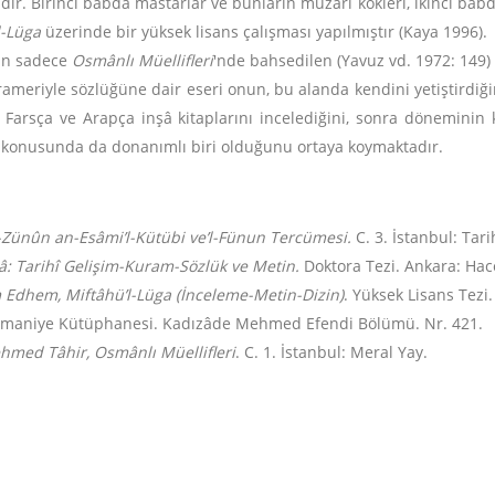
 Birinci bâbda mastarlar ve bunların muzarî kökleri, ikinci bâbda i
l-Lüga
üzerinde bir yüksek lisans çalışması yapılmıştır (Kaya 1996).
dan sadece
Osmânlı Müellifleri
'nde bahsedilen (Yavuz vd. 1972: 149
meriyle sözlüğüne dair eseri onun, bu alanda kendini yetiştirdiğin
e Farsça ve Arapça inşâ kitaplarını incelediğini, sonra döneminin k
inşâ konusunda da donanımlı biri olduğunu ortaya koymaktadır.
z-Zünûn an-Esâmi’l-Kütübi ve’l-Fünun Tercümesi.
C. 3. İstanbul: Tari
â: Tarihî Gelişim-Kuram-Sözlük ve Metin.
Doktora Tezi. Ankara: Hace
Edhem, Miftâhü’l-Lüga (İnceleme-Metin-Dizin)
. Yüksek Lisans Tezi
ymaniye Kütüphanesi. Kadızâde Mehmed Efendi Bölümü. Nr. 421.
hmed Tâhir, Osmânlı Müellifleri
. C. 1. İstanbul: Meral Yay.