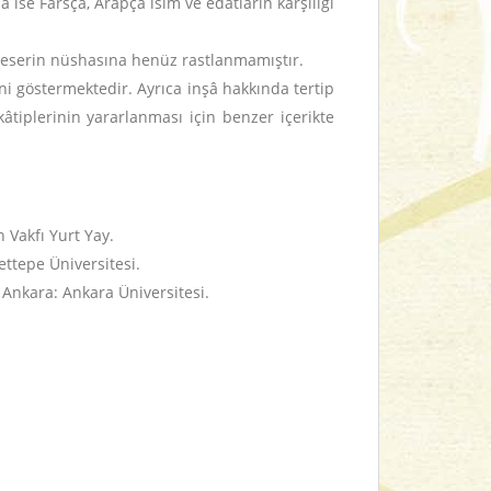
se Farsça, Arapça isim ve edatların karşılığı
) eserin nüshasına henüz rastlanmamıştır.
i göstermektedir. Ayrıca inşâ hakkında tertip
âtiplerinin yararlanması için benzer içerikte
h Vakfı Yurt Yay.
ttepe Üniversitesi.
. Ankara: Ankara Üniversitesi.