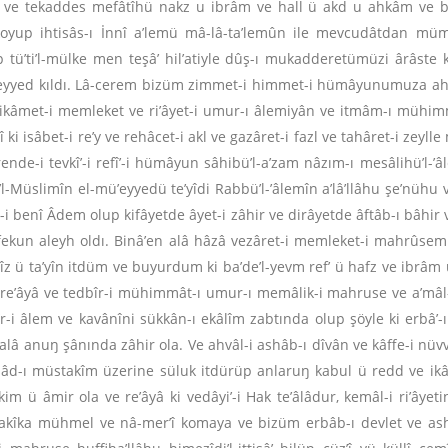
ve tekaddes mefâtîhü nakz u ibrâm ve hall ü akd u ahkâm ve bast 
 koyup ihtisâs-ı İnnî a’lemü mâ-lâ-ta’lemûn ile mevcudâtdan mü
tü’ti’l-mülke men teşâ’ hil’atiyle dûş-ı mukadderetümüzi ârâste 
’eyyed kıldı. Lâ-cerem bizüm zimmet-i himmet-i hümâyunumuza ah
stikâmet-i memleket ve ri’âyet-i umur-ı âlemiyân ve itmâm-ı mühimm
dî ki isâbet-i re’y ve rehâcet-i akl ve gazâret-i fazl ve tahâret-i z
rende-i tevkî’-i refî’-i hümâyun sâhibü’l-a’zam nâzım-ı mesâlihü’l-’
 ve’l-Müslimîn el-mü’eyyedü te’yîdi Rabbü’l-’âlemîn a’lâ’llâhu şe’n
r-i benî Âdem olup kifâyetde âyet-i zâhir ve dirâyetde âftâb-ı bâhi
efekun aleyh oldı. Binâ’en alâ hâzâ vezâret-i memleket-i mahrûsem
z ü ta’yîn itdüm ve buyurdum ki ba’de’l-yevm ref’ ü hafz ve ibrâm 
i re’âyâ ve tedbîr-i mühimmât-ı umur-ı memâlik-i mahruse ve a’mâl-
-i âlem ve kavânîni sükkân-ı ekâlîm zabtında olup şöyle ki erbâ’-ı
lâ alâ anuŋ şânında zâhir ola. Ve ahvâl-i ashâb-ı dîvân ve kâffe-i n
şâd-ı müstakîm üzerine süluk itdürüp anlaruŋ kabul ü redd ve ikâ
im ü âmir ola ve re’âyâ ki vedâyi’-i Hak te’âlâdur, kemâl-i ri’âyet
r dakîka mühmel ve nâ-mer’î komaya ve bizüm erbâb-ı devlet ve a