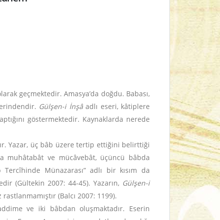
larak geçmektedir. Amasya’da doğdu. Babası,
lerindendir.
Gülşen-i İnşâ
adlı eseri, kâtiplere
aptığını göstermektedir. Kaynaklarda nerede
Yazar, üç bâb üzere tertip ettiğini belirttiği
âbda muhâtabât ve mücâvebât, üçüncü bâbda
eb Tercîhinde Münazarası” adlı bir kısım da
edir (Gültekin 2007: 44-45). Yazarın,
Gülşen-i
z rastlanmamıştır (Balcı 2007: 1199).
addime ve iki bâbdan oluşmaktadır. Eserin