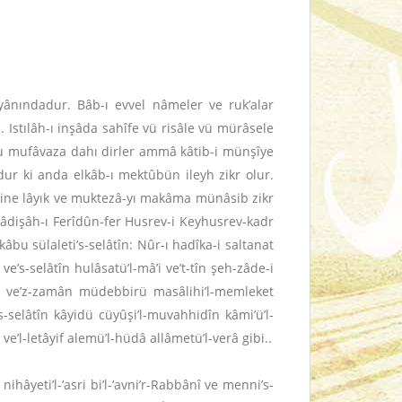
ındadur. Bâb-ı evvel nâmeler ve ruk’alar
Istılâh-ı inşâda sahîfe vü risâle vü mürâsele
 u mufâvaza dahı dirler ammâ kâtib-i münşîye
ur ki anda elkâb-ı mektûbün ileyh zikr olur.
esine lâyık ve muktezâ-yı makâma münâsib zikr
în: Pâdişâh-ı Ferîdûn-fer Husrev-i Keyhusrev-kadr
âbu sülaleti’s-selâtîn: Nûr-ı hadîka-i saltanat
e’s-selâtîn hulâsatü’l-mâ’i ve’t-tîn şeh-zâde-i
hdi ve’z-zamân müdebbirü masâlihi’l-memleket
’s-selâtîn kâyidü cüyûşi’l-muvahhidîn kâmi’ü’l-
ve’l-letâyif alemü’l-hüdâ allâmetü’l-verâ gibi..
 nihâyeti’l-’asri bi’l-’avni’r-Rabbânî ve menni’s-