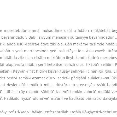
ne mürettebdür ammâ mukaddime usûl u âdâb-ı mükâtebât beyân
beyânındadur. Bâb-ı sivvum menâşîr-i sultâniyye beyânındadur ... 
ki anda usûl-i seb’a-i âtiye zikr ola. Gâh makâm-ı ta’zîmde hitâb
âtun yedi mertebesinde yedi aslı ri’âyet ide. Asl-ı evvel: Hitâbd
kim hitâbda zikr olan elkâb-ı mektûbün ileyh kendü kadr ü merteb
tihfâf olup vazî’a hitâb-ı şerîf ketb itse istihzâ olur. Elkâbü’s-selât
kân-ı Keyvân-rif’at hıdîv-i kişver-güşây şehryâr-ı cihân-gîr gibi. Elk
et bedr-i semâ’-i azamet dürr-i sadef-i pâdişâhî sülâletü’l-mülûki v
yza-i devlet dâ’î-i mülk ü millet düstûr-ı Husrev-nişân Âsâfü’l-a
: İftihâr-ı rûy-ı zemîn sâhibü’l-izzi ve’t-temkîn zahîrü’l-mülûki ve
: Hadîkatü riyâzi’l-ulûmi ve’l-ma’ârif ve hadîkatü bâsırati’d-dakâyıkı 
râ-yı refî’ü’l-kadr-i hâkânî enfezehu’llâhu te’âlâ ilâ-gâyeti’d-dehri ve