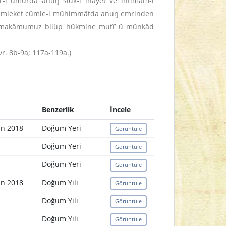
mî’-i umurda anuŋ sıdk-ı inâyet ve ihtimâm-ı
ı memleket cümle-i mühimmâtda anuŋ emrinden
yim-makâmumuz bilüp hükmine mutî’ ü münkâd
. 8b-9a; 117a-119a.)
Benzerlik
İncele
an 2018
Doğum Yeri
Görüntüle
Doğum Yeri
Görüntüle
Doğum Yeri
Görüntüle
an 2018
Doğum Yılı
Görüntüle
Doğum Yılı
Görüntüle
Doğum Yılı
Görüntüle