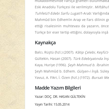
mukaddimesinde Farsça grameri bulunmaktadır.
Eski Anadolu Türkçesi ile verilmiştir.
Miftâhu’
Tuhfetü’l-Edebi Sarfu Lugati’l-Arab
: Varlığın
Mahmûd bin Edhem’in Arap ve Fars dilinin gra
ettiği risalesinin muhtevası da yazarın, önc
Türkçe bir eser tertip ettiğini, dolayısıyla 
Kaynakça
Balcı, Rüştü (hzl.) (2007).
Kâtip Çelebi, Keşfü’
Gültekin, Hasan (2007).
Türk Edebiyatında İnş
Kaya, Huriye (1996).
Şeyh Mahmud b. İbrahim 
Şeyh Mahmûd b. Edhem.
Gülşen-i İnş
â. Süle
Yavuz, A. Fikri, İ. Özen (hzl.) (1972).
Bursalı Me
Madde Yazım Bilgileri
Yazar: DOÇ. DR. HASAN GÜLTEKİN
Yayın Tarihi: 15.05.2014