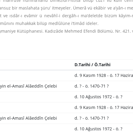
ahruse huffiha’llâhu bimezîdi’l-ittisâ’ bilüp cüz’î vü küllî ce
a’ansuz bir maslahata şüru’ itmeyeler. Ümerâ vü ekâbir ve a’yân-
vlet ve ısdâr-ı evâmir ü nevâhî-i dergâh-ı ma’deletde bizüm kâ
zmûnını muhakkak bilüp medlûlüne i’timâd ideler.
eymaniye Kütüphanesi. Kadızâde Mehmed Efendi Bölümü. Nr. 421. vr
D.Tarihi / Ö.Tarihi
d. 9 Kasım 1928 - ö. 17 Hazir
yin el-Amasî Alâeddîn Çelebi
d. ? - ö. 1470-71 ?
d. 10 Ağustos 1972 - ö. ?
d. 9 Kasım 1928 - ö. 17 Hazir
yin el-Amasî Alâeddîn Çelebi
d. ? - ö. 1470-71 ?
d. 10 Ağustos 1972 - ö. ?