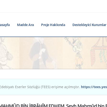
asayfa
Madde Ara
Proje Hakkında
Destekleyici Kurumlar
Edebiyatı Eserler Sözlüğü (TEES) erişime açılmıştır.
https://tees.yes
MAHMÛD BİN İBRÂHÎM EDHEM, Şeyh Mahmûd bin