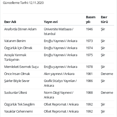
Güncelleme Tarihi: 12.11.2020
Basım
Eser
Eser Adı
Yayın evi
yılı
türü
Anaforda Dönen Adam
Üniversite Matbaası /
1946
Şiir
İstanbul
Vatanım Benim
Eroğlu Yayınevi / Ankara
1973
Şiir
Özgürlük İçin Ölmek
Eroğlu Yayınevi / Ankara
1974
Şiir
Acısıyla Yanmak
Eroğlu Yayınevi / Ankara
1975
Şiir
Türkiye’nin
Memleketi Sevmek Suçu
Eroğlu yayınevi / Ankara
1978
Şiir
Önce İnsan Olmak
Akın yayınevi / Ankara
1981
Deneme
Şairler Böyle Sever
Grafik Stüdyo Yayınları /
1986
Şiir
Ankara
Suskunlar Ülkesi
Norm Dizgi Yayınevi /
1988
Deneme
Ankara
Özgürlük Tek Sevgilim
Ofset Repromat / Ankara
1992
Şiir
Yasaklar Cehennemi
Ofset Repromat / Ankara
1992
Şiir