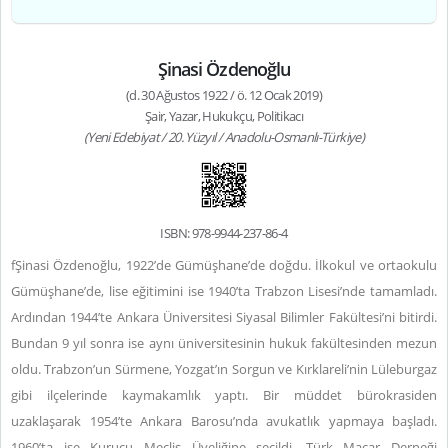
Şinasi Özdenoğlu
(d. 30 Ağustos 1922 / ö. 12 Ocak 2019)
Şair, Yazar, Hukukçu, Politikacı
(Yeni Edebiyat / 20. Yüzyıl / Anadolu-Osmanlı-Türkiye)
ISBN: 978-9944-237-86-4
fŞinasi Özdenoğlu, 1922’de Gümüşhane’de doğdu. İlkokul ve ortaokulu
Gümüşhane’de, lise eğitimini ise 1940’ta Trabzon Lisesi’nde tamamladı.
Ardından 1944’te Ankara Üniversitesi Siyasal Bilimler Fakültesi’ni bitirdi.
Bundan 9 yıl sonra ise aynı üniversitesinin hukuk fakültesinden mezun
oldu. Trabzon’un Sürmene, Yozgat’ın Sorgun ve Kırklareli’nin Lüleburgaz
gibi ilçelerinde kaymakamlık yaptı. Bir müddet bürokrasiden
uzaklaşarak 1954’te Ankara Barosu’nda avukatlık yapmaya başladı.
1960’ta ise Kurucu Meclis Üyeliğine seçildi. Türk Macar Derneği