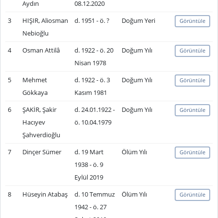
Aydın
08.12.2020
3
HIŞIR, Aliosman
d. 1951 - ö. ?
Doğum Yeri
Görüntüle
Nebioğlu
4
Osman Attilâ
d. 1922 - ö. 20
Doğum Yılı
Görüntüle
Nisan 1978
5
Mehmet
d. 1922 - ö. 3
Doğum Yılı
Görüntüle
Gökkaya
Kasım 1981
6
ŞAKİR, Şakir
d. 24.01.1922 -
Doğum Yılı
Görüntüle
Hacıyev
ö. 10.04.1979
Şahverdioğlu
7
Dinçer Sümer
d. 19 Mart
Ölüm Yılı
Görüntüle
1938 - ö. 9
Eylül 2019
8
Hüseyin Atabaş
d. 10 Temmuz
Ölüm Yılı
Görüntüle
1942 - ö. 27