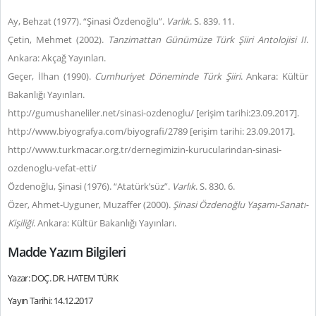
Ay, Behzat (1977). “Şinasi Özdenoğlu”.
Varlık
. S. 839. 11.
Çetin, Mehmet (2002).
Tanzimattan Günümüze Türk Şiiri Antolojisi II
.
Ankara: Akçağ Yayınları.
Geçer, İlhan (1990).
Cumhuriyet Döneminde Türk Şiiri
. Ankara: Kültür
Bakanlığı Yayınları.
http://gumushaneliler.net/sinasi-ozdenoglu/ [erişim tarihi:23.09.2017].
http://www.biyografya.com/biyografi/2789 [erişim tarihi: 23.09.2017].
http://www.turkmacar.org.tr/dernegimizin-kurucularindan-sinasi-
ozdenoglu-vefat-etti/
Özdenoğlu, Şinasi (1976). “Atatürk’süz”.
Varlık
. S. 830. 6.
Özer, Ahmet-Uyguner, Muzaffer (2000).
Şinasi Özdenoğlu Yaşamı-Sanatı-
Kişiliği
. Ankara: Kültür Bakanlığı Yayınları.
Madde Yazım Bilgileri
Yazar: DOÇ. DR. HATEM TÜRK
Yayın Tarihi: 14.12.2017