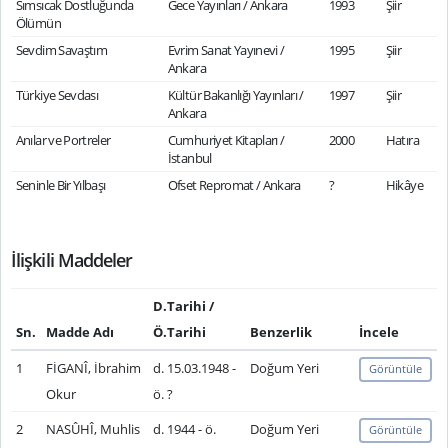
Sımsıcak Dostluğunda
Gece Yayınları / Ankara
1993
Şiir
Ölümün
Sevdim Savaştım
Evrim Sanat Yayınevi /
1995
Şiir
Ankara
Türkiye Sevdası
Kültür Bakanlığı Yayınları /
1997
Şiir
Ankara
Anılar ve Portreler
Cumhuriyet Kitapları /
2000
Hatıra
İstanbul
Seninle Bir Yılbaşı
Ofset Repromat / Ankara
?
Hikâye
İlişkili Maddeler
D.Tarihi /
Sn.
Madde Adı
Ö.Tarihi
Benzerlik
İncele
1
FİGANÎ, İbrahim
d. 15.03.1948 -
Doğum Yeri
Görüntüle
Okur
ö. ?
2
NASÛHÎ, Muhlis
d. 1944 - ö.
Doğum Yeri
Görüntüle