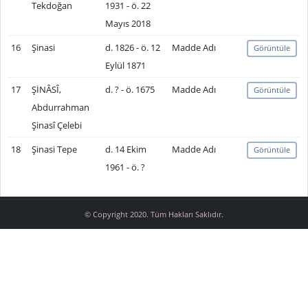
Tekdoğan
1931 - ö. 22
Mayıs 2018
16
Şinasi
d. 1826 - ö. 12
Madde Adı
Görüntüle
Eylül 1871
17
ŞİNÂSÎ,
d. ? - ö. 1675
Madde Adı
Görüntüle
Abdurrahman
Şinasî Çelebi
18
Şinasi Tepe
d. 14 Ekim
Madde Adı
Görüntüle
1961 - ö. ?
© Copyright 2020. Tüm Hakları Saklıdır.