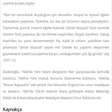
üzerine şunları söyler:
“İlkin bir zorunluluk duyduğum için denedim. Sosyal ve siyasal öğeler
katacaktım yapıtıma. Öylesine, bu kez şiir türünün dışına çıkmalıydım.
Toplumsal, güncel insancıl öğeler katarak “şiirsel düzyazı” türü sunmak
istedim Türk yazınına. Bu tür Ahmet Haşim’den, Ruşen Eşref’ten, Yakup
Kadri’den bu yana denenmemişti hiç. Kaldı ki onların yazdıkları tam
anlamıyla “şiirsel düzyazı” sayılır mı? Üstelik bu yapıtım, eleştirmen
geçinenlerin kasıtlı susuşlarına karşın, umduğumdan çok ilgi gördü.” (Ay
1977: 11)
Özdenoğlu, 1942’de Yeni Adam dergisinin fikir yarışmasında birincilik
ödülünü, 1945’te Türk Hukuk Kurumu Özendirme Ödülünü, 1956’da
“Macar Rapsodisi” adlı şiiriyle Hür Macarlar Örgütü’nün onur madalyası
ve beratını, 1981’de 100.Yıl Atatürk Marşı güftesiyle Kültür Bakanlığı
Ödülü ile Ankara Büyükşehir Belediyesi Başkent Onur Ödülünü alır.
Kaynakça