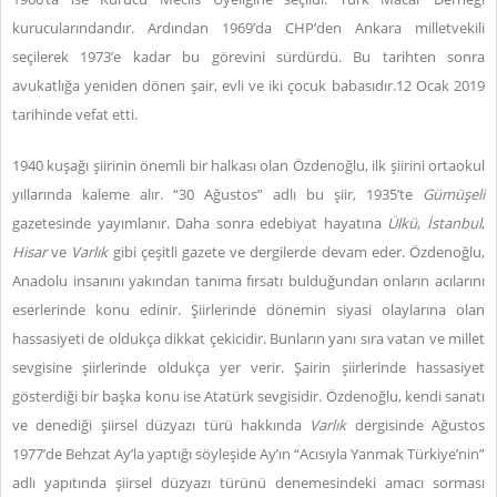
kurucularındandır. Ardından 1969’da CHP’den Ankara milletvekili
seçilerek 1973’e kadar bu görevini sürdürdü. Bu tarihten sonra
avukatlığa yeniden dönen şair, evli ve iki çocuk babasıdır.12 Ocak 2019
tarihinde vefat etti.
1940 kuşağı şiirinin önemli bir halkası olan Özdenoğlu, ilk şiirini ortaokul
yıllarında kaleme alır. “30 Ağustos” adlı bu şiir, 1935’te
Gümüşeli
gazetesinde yayımlanır. Daha sonra edebiyat hayatına
Ülkü
,
İstanbul
,
Hisar
ve
Varlık
gibi çeşitli gazete ve dergilerde devam eder. Özdenoğlu,
Anadolu insanını yakından tanıma fırsatı bulduğundan onların acılarını
eserlerinde konu edinir. Şiirlerinde dönemin siyasi olaylarına olan
hassasiyeti de oldukça dikkat çekicidir. Bunların yanı sıra vatan ve millet
sevgisine şiirlerinde oldukça yer verir. Şairin şiirlerinde hassasiyet
gösterdiği bir başka konu ise Atatürk sevgisidir. Özdenoğlu, kendi sanatı
ve denediği şiirsel düzyazı türü hakkında
Varlık
dergisinde Ağustos
1977’de Behzat Ay’la yaptığı söyleşide Ay’ın “Acısıyla Yanmak Türkiye’nin”
adlı yapıtında şiirsel düzyazı türünü denemesindeki amacı sorması