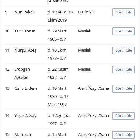
Şubat 2019
9
Nuri Pakdil
d. 1934 - ö. 18
Ölüm Yılı
Görüntüle
Ekim 2019
10
Tarık Torun
d. 29 Mart
Meslek
Görüntüle
1965 - ö. ?
11
Nurgül Ateş
d. 18 Ekim
Meslek
Görüntüle
1977 - ö. ?
12
Erdoğan
d. 22 Kasım
Meslek
Görüntüle
Aytekin
1937 - ö. ?
13
Galip Erdem
d. 10 Mart
Alan/Yüzyıl/Saha
Görüntüle
1930 - ö. 12
Mart 1997
14
Yaşar Aksoy
d. 1 Ağustos
Alan/Yüzyıl/Saha
Görüntüle
1947 - ö. ?
15
M. Turan
d. 15 Mart
Alan/Yüzyıl/Saha
Görüntüle