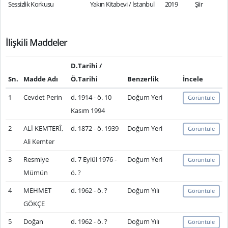
Sessizlik Korkusu
Yakın Kitabevi / İstanbul
2019
Şiir
İlişkili Maddeler
D.Tarihi /
Sn.
Madde Adı
Ö.Tarihi
Benzerlik
İncele
1
Cevdet Perin
d. 1914 - ö. 10
Doğum Yeri
Görüntüle
Kasım 1994
2
ALİ KEMTERÎ,
d. 1872 - ö. 1939
Doğum Yeri
Görüntüle
Ali Kemter
3
Resmiye
d. 7 Eylül 1976 -
Doğum Yeri
Görüntüle
Mümün
ö. ?
4
MEHMET
d. 1962 - ö. ?
Doğum Yılı
Görüntüle
GÖKÇE
5
Doğan
d. 1962 - ö. ?
Doğum Yılı
Görüntüle