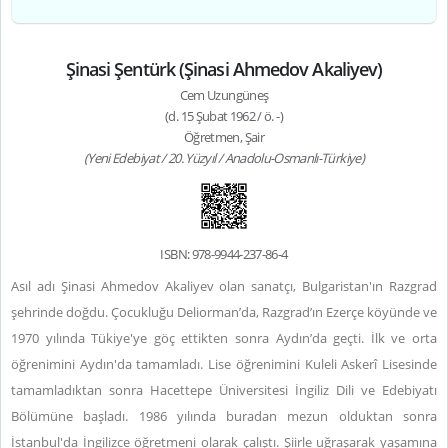
Şinasi Şentürk (Şinasi Ahmedov Akaliyev)
Cem Uzungüneş
(d. 15 Şubat 1962 / ö. -)
Öğretmen, Şair
(Yeni Edebiyat / 20. Yüzyıl / Anadolu-Osmanlı-Türkiye)
ISBN: 978-9944-237-86-4
Asıl adı Şinasi Ahmedov Akaliyev olan sanatçı, Bulgaristan'ın Razgrad
şehrinde doğdu. Çocukluğu Deliorman’da, Razgrad’ın Ezerçe köyünde ve
1970 yılında Tükiye'ye göç ettikten sonra Aydın’da geçti. İlk ve orta
öğrenimini Aydın'da tamamladı. Lise öğrenimini Kuleli Askerî Lisesinde
tamamladıktan sonra Hacettepe Üniversitesi İngiliz Dili ve Edebiyatı
Bölümüne başladı. 1986 yılında buradan mezun olduktan sonra
İstanbul'da İngilizce öğretmeni olarak çalıştı. Şiirle uğraşarak yaşamına