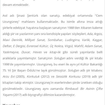
devam etmektedir.
Asıl adı Şinasi Şentürk olan sanatçı, edebiyat ortamında "Cem
Uzungüneş" mahlasını kullanmaktadır. Bu isimle altına imza attığı
şiirlerle edebiyat hayatına başlayan sanatçının 1988'den itibaren kaleme
aldığı şiir ve yazılarının yanı sıra kendisiyle yapılan söyleşileri;
Ada, Argos,
Mavi Derinlik, Milliyet Sanat, Sombahar, Ludingirra, Varlık, Kaşgar,
Defter, E Dergisi, Evrensel Kültür, Üç Nokta, Virgül, Mahfil, Adam Sanat,
Yaskmeyve, Duvar, Heves
ve
kitap-lık
gibi süreli yayınlarda belli
aralıklarla yayımlamıştır. Sanatçının
Soluğan
adını verdiği ilk şiir kitabı
1998'de yayımlanmıştır. Uzungüneş, bu eseri ile aynı yıl Kültür Bakanlığı
75. Yıl Şiir Başarı Ödülü'ne layık görülmüştür.
Soluğan
adlı şiir kitabını;
Arzu Evi
(2005),
Korkuluk
(2012) ve
Sessizlik Korkusu
(2019) adlı şiir
kitapları takip etmiştir. Uzungüneş'in eserlerinden şiirde üretken olduğu
görülmektedir. Uzungüneş aynı zamanda
Rimbaud: Bir Asinin Çifte
Yaşamı
(2017) adlı biyografiyi dilimize kazandırmıştır.