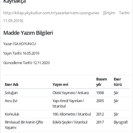
Kaynakça
http://kitap.ykykultur.com.tr/yazarlar/cem-uzungunes [Erişim Tarihi:
11.05.2019]
Madde Yazım Bilgileri
Yazar: İSA KOYUNCU
Yayın Tarihi: 16.05.2019
Güncelleme Tarihi: 12.11.2020
Basım
Eser
Eser Adı
Yayın evi
yılı
türü
Soluğan
Öteki Yayınevi / Ankara
1998
Şiir
Arzu Evi
Yapı Kredi Yayınları /
2005
Şiir
İstanbul
Korkuluk
160. Kilometre / İstanbul
2012
Şiir
Rimbaud: Bir Asinin Çifte
Edebi Şeyler / İstanbul
2017
Biyografi
Yaşamı