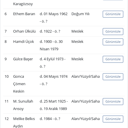
Karagözsoy
6
Ethem Baran
d. 01 Mayıs 1962
Doğum Yılı
Görüntüle
- ö. ?
7
Orhan Ülkülü
d. 1922 - ö. ?
Meslek
Görüntüle
8
Hamdi Üçok
d. 1900 - ö. 30
Meslek
Görüntüle
Nisan 1979
9
Gülce Başer
d. 4 Eylül 1973 -
Meslek
Görüntüle
ö. ?
10
Gonca
d. 04 Mayıs 1974
Alan/Yüzyıl/Saha
Görüntüle
Çömen
- ö. ?
Keskin
11
M. Sunullah
d. 25 Mart 1925 -
Alan/Yüzyıl/Saha
Görüntüle
Arısoy
ö. 19 Aralık 1989
12
Melike Belkıs
d. 1984 - ö. ?
Alan/Yüzyıl/Saha
Görüntüle
Aydın