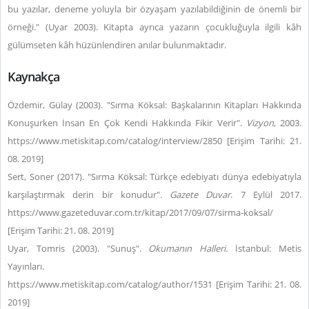
bu yazılar, deneme yoluyla bir özyaşam yazılabildiğinin de önemli bir
örneği." (Uyar 2003). Kitapta ayrıca yazarın çocukluğuyla ilgili kâh
gülümseten kâh hüzünlendiren anılar bulunmaktadır.
Kaynakça
Özdemir, Gülay (2003). "Sırma Köksal: Başkalarının Kitapları Hakkında
Konuşurken İnsan En Çok Kendi Hakkında Fikir Verir".
Vizyon
, 2003.
https://www.metiskitap.com/catalog/interview/2850 [Erişim Tarihi: 21.
08. 2019]
Sert, Soner (2017). "Sırma Köksal: Türkçe edebiyatı dünya edebiyatıyla
karşılaştırmak derin bir konudur".
Gazete Duvar
. 7 Eylül 2017.
https://www.gazeteduvar.com.tr/kitap/2017/09/07/sirma-koksal/
[Erişim Tarihi: 21. 08. 2019]
Uyar, Tomris (2003). "Sunuş".
Okumanın Halleri.
İstanbul: Metis
Yayınları.
https://www.metiskitap.com/catalog/author/1531 [Erişim Tarihi: 21. 08.
2019]