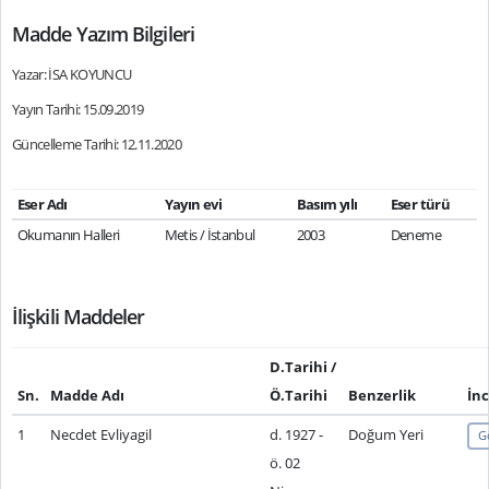
Madde Yazım Bilgileri
Yazar: İSA KOYUNCU
Yayın Tarihi: 15.09.2019
Güncelleme Tarihi: 12.11.2020
Eser Adı
Yayın evi
Basım yılı
Eser türü
Okumanın Halleri
Metis / İstanbul
2003
Deneme
İlişkili Maddeler
D.Tarihi /
Sn.
Madde Adı
Ö.Tarihi
Benzerlik
İnc
1
Necdet Evliyagil
d. 1927 -
Doğum Yeri
G
ö. 02