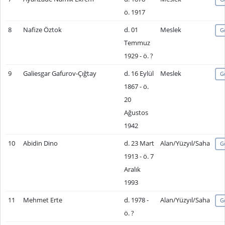
ö. 1917
8
Nafize Öztok
d. 01
Meslek
G
Temmuz
1929 - ö. ?
9
Galiesgar Gafurov-Çığtay
d. 16 Eylül
Meslek
G
1867 - ö.
20
Ağustos
1942
10
Abidin Dino
d. 23 Mart
Alan/Yüzyıl/Saha
G
1913 - ö. 7
Aralık
1993
11
Mehmet Erte
d. 1978 -
Alan/Yüzyıl/Saha
G
ö. ?