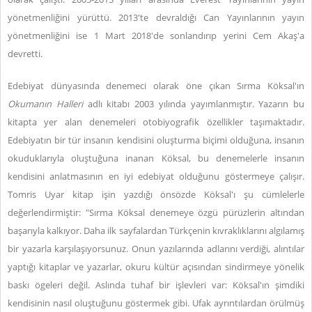
yönetmenliğini yürüttü. 2013'te devraldığı Can Yayınlarının yayın
yönetmenliğini ise 1 Mart 2018'de sonlandırıp yerini Cem Akaş'a
devretti.
Edebiyat dünyasında denemeci olarak öne çıkan Sırma Köksal'ın
Okumanın Halleri
adlı kitabı 2003 yılında yayımlanmıştır. Yazarın bu
kitapta yer alan denemeleri otobiyografik özellikler taşımaktadır.
Edebiyatın bir tür insanın kendisini oluşturma biçimi olduğuna, insanın
okuduklarıyla oluştuğuna inanan Köksal, bu denemelerle insanın
kendisini anlatmasının en iyi edebiyat olduğunu göstermeye çalışır.
Tomris Uyar kitap işin yazdığı önsözde Köksal'ı şu cümlelerle
değerlendirmiştir: "Sırma Köksal denemeye özgü pürüzlerin altından
başarıyla kalkıyor. Daha ilk sayfalardan Türkçenin kıvraklıklarını algılamış
bir yazarla karşılaşıyorsunuz. Onun yazılarında adlarını verdiği, alıntılar
yaptığı kitaplar ve yazarlar, okuru kültür açısından sindirmeye yönelik
baskı ögeleri değil. Aslında tuhaf bir işlevleri var: Köksal'ın şimdiki
kendisinin nasıl oluştuğunu göstermek gibi. Ufak ayrıntılardan örülmüş