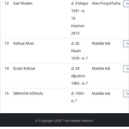
12
Sait Maden
d. 3 Mayıs
Alan/Yüzyıl/Saha
G
1931 - ö.
19
Haziran
2013
13
Köksal Alver
d. 26
Madde Adı
G
Nisan
1970 - ö. ?
14
Ercan Köksal
d. 24
Madde Adı
G
Ağustos
1983 - ö. ?
15
İBRAHİM KÖKSAL
d. 1955 -
Madde Adı
G
ö. ?
© Copyright 2020. Tüm Hakları Saklıdır.