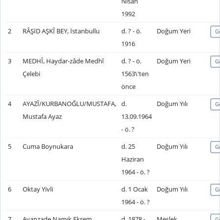
Nisan
1992
2
RÂŞİD AŞKÎ BEY, İstanbullu
d. ? - ö.
Doğum Yeri
G
1916
3
MEDHÎ, Haydar-zâde Medhî
d. ? - ö.
Doğum Yeri
G
Çelebi
1563\'ten
önce
4
AYAZÎ/KURBANOĞLU/MUSTAFA,
d.
Doğum Yılı
G
Mustafa Ayaz
13.09.1964
- ö. ?
5
Cuma Boynukara
d. 25
Doğum Yılı
G
Haziran
1964 - ö. ?
6
Oktay Yivli
d. 1 Ocak
Doğum Yılı
G
1964 - ö. ?
7
Ayanzade Namık Ekrem
d. 1878 -
Meslek
G