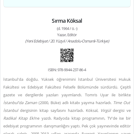
Sırma Köksal
(d. 1964 / ö. -)
Yazar, Editör
(Yeni Edebiyat / 20. Yüzyıl / Anadolu-Osmanlı-Türkiye)
ISBN: 978-9944-237-86-4
İstanbul'da doğdu. Yüksek öğrenimini İstanbul Üniversitesi Hukuk
Fakültesi ve Edebiyat Fakültesi Felsefe Bölümünde sürdürdü. Çeşitli
gazete ve dergilerde yazıları yayımlandı. Tomris Uyar ile birlikte
İstanbul'da Zaman
(2000, Büke) adlı kitabı yayıma hazırladı.
Time Out
İstanbul
dergisinin kitap sayfasını hazırladı. Köksal,
Virgül
dergisi ve
Radikal Kitap Eki
’ne yazdı. Radyoda kitap programının, TV'de ise bir
edebiyat programının danışmanlığını yaptı. Pek çok yayınevinde editör
olarak çalıştı. 2005-2013 yılları arasında Everest Yayınlarının yayın