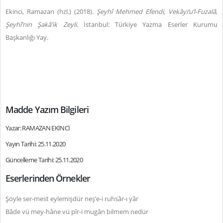
Ekinci, Ramazan (hzl.) (2018).
Şeyhî Mehmed Efendi, Vekâyi‘u’l-Fuzalâ
,
Şeyhî’nin Şakâ’ik Zeyli.
İstanbul: Türkiye Yazma Eserler Kurumu
Başkanlığı Yay.
Madde Yazım Bilgileri
Yazar: RAMAZAN EKİNCİ
Yayın Tarihi: 25.11.2020
Güncelleme Tarihi: 25.11.2020
Eserlerinden Örnekler
Şöyle ser-mest eylemişdür neş’e-i ruhsâr-ı yâr
Bâde vü mey-hâne vü pîr-i mugân bilmem nedür