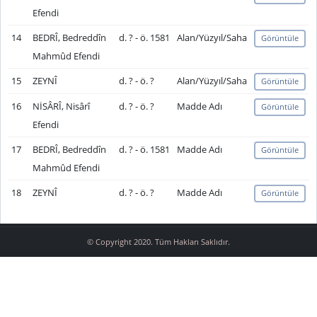
Efendi
14
BEDRÎ, Bedreddîn
d. ? - ö. 1581
Alan/Yüzyıl/Saha
Görüntüle
Mahmûd Efendi
15
ZEYNÎ
d. ? - ö. ?
Alan/Yüzyıl/Saha
Görüntüle
16
NİSÂRÎ, Nisârî
d. ? - ö. ?
Madde Adı
Görüntüle
Efendi
17
BEDRÎ, Bedreddîn
d. ? - ö. 1581
Madde Adı
Görüntüle
Mahmûd Efendi
18
ZEYNÎ
d. ? - ö. ?
Madde Adı
Görüntüle
© Copyright 2020. Tüm Hakları Saklıdır.