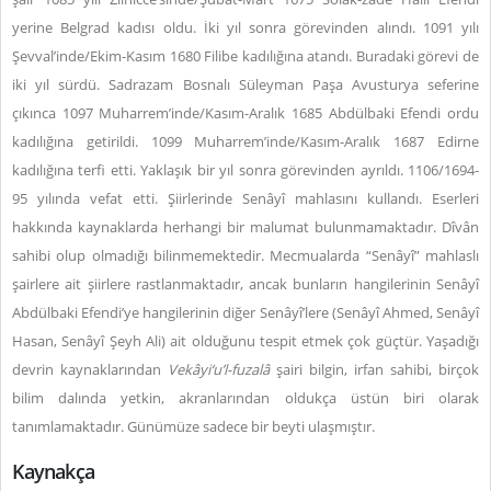
yerine Belgrad kadısı oldu. İki yıl sonra görevinden alındı. 1091 yılı
Şevval’inde/Ekim-Kasım 1680 Filibe kadılığına atandı. Buradaki görevi de
iki yıl sürdü. Sadrazam Bosnalı Süleyman Paşa Avusturya seferine
çıkınca 1097 Muharrem’inde/Kasım-Aralık 1685 Abdülbaki Efendi ordu
kadılığına getirildi. 1099 Muharrem’inde/Kasım-Aralık 1687 Edirne
kadılığına terfi etti. Yaklaşık bir yıl sonra görevinden ayrıldı. 1106/1694-
95 yılında vefat etti. Şiirlerinde Senâyî mahlasını kullandı. Eserleri
hakkında kaynaklarda herhangi bir malumat bulunmamaktadır. Dîvân
sahibi olup olmadığı bilinmemektedir. Mecmualarda “Senâyî” mahlaslı
şairlere ait şiirlere rastlanmaktadır, ancak bunların hangilerinin Senâyî
Abdülbaki Efendi’ye hangilerinin diğer Senâyî’lere (Senâyî Ahmed, Senâyî
Hasan, Senâyî Şeyh Ali) ait olduğunu tespit etmek çok güçtür. Yaşadığı
devrin kaynaklarından
Vekâyi‘u’l-fuzalâ
şairi bilgin, irfan sahibi, birçok
bilim dalında yetkin, akranlarından oldukça üstün biri olarak
tanımlamaktadır. Günümüze sadece bir beyti ulaşmıştır.
Kaynakça