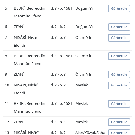
5
BEDRÎ, Bedreddîn
d. ? - ö. 1581
Doğum Yılı
Görüntüle
Mahmûd Efendi
6
ZEYNÎ
d. ? - ö. ?
Doğum Yılı
Görüntüle
7
NİSÂRÎ, Nisârî
d. ? - ö. ?
Ölüm Yılı
Görüntüle
Efendi
8
BEDRÎ, Bedreddîn
d. ? - ö. 1581
Ölüm Yılı
Görüntüle
Mahmûd Efendi
9
ZEYNÎ
d. ? - ö. ?
Ölüm Yılı
Görüntüle
10
NİSÂRÎ, Nisârî
d. ? - ö. ?
Meslek
Görüntüle
Efendi
11
BEDRÎ, Bedreddîn
d. ? - ö. 1581
Meslek
Görüntüle
Mahmûd Efendi
12
ZEYNÎ
d. ? - ö. ?
Meslek
Görüntüle
13
NİSÂRÎ, Nisârî
d. ? - ö. ?
Alan/Yüzyıl/Saha
Görüntüle