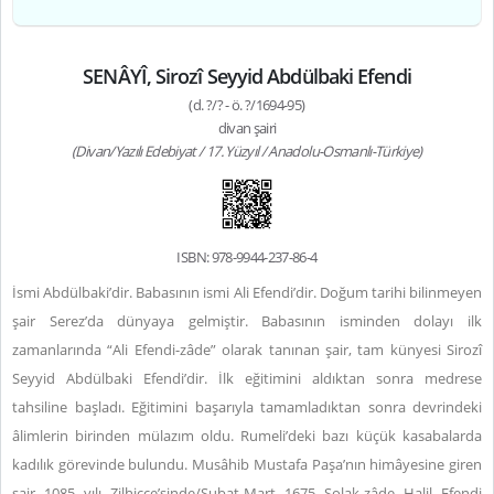
SENÂYÎ, Sirozî Seyyid Abdülbaki Efendi
(d. ?/? - ö. ?/1694-95)
divan şairi
(Divan/Yazılı Edebiyat / 17. Yüzyıl / Anadolu-Osmanlı-Türkiye)
ISBN: 978-9944-237-86-4
İsmi Abdülbaki’dir. Babasının ismi Ali Efendi’dir. Doğum tarihi bilinmeyen
şair Serez’da dünyaya gelmiştir. Babasının isminden dolayı ilk
zamanlarında “Ali Efendi-zâde” olarak tanınan şair, tam künyesi Sirozî
Seyyid Abdülbaki Efendi’dir. İlk eğitimini aldıktan sonra medrese
tahsiline başladı. Eğitimini başarıyla tamamladıktan sonra devrindeki
âlimlerin birinden mülazım oldu. Rumeli’deki bazı küçük kasabalarda
kadılık görevinde bulundu. Musâhib Mustafa Paşa’nın himâyesine giren
şair 1085 yılı Zilhicce’sinde/Şubat-Mart 1675 Solak-zâde Halil Efendi