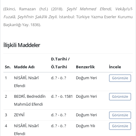
(
Ekinci, Ramazan (hzl.) (2018).
Şeyhî Mehmed Efendi, Vekâyi‘u’l-
Fuzalâ
,
Şeyhî’nin Şakâ’ik Zeyli.
İstanbul: Türkiye Yazma Eserler Kurumu
Başkanlığı Yay.
1836).
İlişkili Maddeler
D.Tarihi /
Sn.
Madde Adı
Ö.Tarihi
Benzerlik
İncele
1
NİSÂRÎ, Nisârî
d. ? - ö. ?
Doğum Yeri
Görüntüle
Efendi
2
BEDRÎ, Bedreddîn
d. ? - ö. 1581
Doğum Yeri
Görüntüle
Mahmûd Efendi
3
ZEYNÎ
d. ? - ö. ?
Doğum Yeri
Görüntüle
4
NİSÂRÎ, Nisârî
d. ? - ö. ?
Doğum Yılı
Görüntüle
Efendi