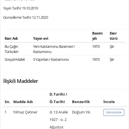
Yayın Tarihi: 19.10.2019
Güncelleme Tarihi: 12.11.2020
Basım
Eser
Eser Adı
Yayın evi
yılı
türü
Bu Çağın
Yeni Kastamonu Basımevi /
1970
Şiir
Türküleri
Kastamonu
Sosyal Adalet
S Yayınları / Kastamonu
1970
Şiir
İlişkili Maddeler
D.Tarihi /
Sn.
Madde Adı
Ö.Tarihi
Benzerlik
İncele
1
Yılmaz Çetiner
d. 13 Aralık
Doğum Yılı
Görüntüle
1927 - ö. 2
Ağustos