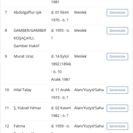
1981
7
Abdülgaffur Işık
d. 01 Ekim
Meslek
Görüntüle
1970 - ö. ?
8
GAMBER/GAMBER
d. 1955 - ö.
Meslek
Görüntüle
KOŞAÇAYLI,
?
Gamber Hakirî
9
Murat Uraz
d. 14 Eylül
Meslek
Görüntüle
1892 (1894)
- ö. 10
Aralık 1981
10
Hilal Talay
d. 11 Aralık
Alan/Yüzyıl/Saha
Görüntüle
1973 - ö. ?
11
Ş. Yüksel Yılmaz
d. 02 Kasım
Alan/Yüzyıl/Saha
Görüntüle
1982 - ö. ?
12
Fatma
d. 1959 - ö.
Alan/Yüzyıl/Saha
Görüntüle