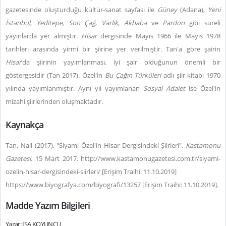
gazetesinde oluşturduğu kültür-sanat sayfası ile
Güney
(Adana),
Yeni
İstanbul
,
Yeditepe, Son Çağ, Varlık, Akbaba
ve
Pardon
gibi süreli
yayınlarda yer almıştır.
Hisar
dergisinde Mayıs 1966 ile Mayıs 1978
tarihleri arasında yirmi bir şiirine yer verilmiştir. Tan'a göre şairin
Hisar
’da şiirinin yayımlanması, iyi şair olduğunun önemli bir
göstergesidir (Tan 2017). Özel'in
Bu Çağın Türküleri
adlı şiir kitabı 1970
yılında yayımlanmıştır. Aynı yıl yayımlanan
Sosyal Adalet
ise Özel'in
mizahi şiirlerinden oluşmaktadır.
Kaynakça
Tan, Nail (2017). "Siyami Özel'in Hisar Dergisindeki Şiirleri".
Kastamonu
Gazetesi
. 15 Mart 2017. http://www.kastamonugazetesi.com.tr/siyami-
ozelin-hisar-dergisindeki-siirleri/ [Erişim Traihi: 11.10.2019]
https://www.biyografya.com/biyografi/13257 [Erişim Traihi: 11.10.2019].
Madde Yazım Bilgileri
Yazar: İSA KOYUNCU