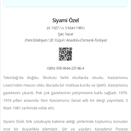
Siyami Özel
(d. 1927 / ö. 5 Mart 1981)
Şair, Yazar
(Yeni Edebiyat / 20. Yüzyıl / Anadolu-Osmanlı-Türkiye)
ISBN: 978-9944-237-86-4
Tekirdağ'da doğdu. İlkokulu farklı okullarda okudu. Kastamonu
Lisesi'nden mezun oldu. Burada bir matbaa kurdu ve işletti.
Kastamonu
gazetesini çıkardı. Pek çok gazetecinin yetişmesine katkı sağladı. 1970-
1974 yılları arasında
Yeni Kastamonu Sanat
adlı bir dergi yayımladı. 5
Mart 1981 tarihinde vefat etti.
Siyami Özel, lirik üslubuyla kaleme aldığı şiirlerinde toplumcu konuları
ince bir duyarlıkla işlemiştir. Şiir ve yazıları;
Karadeniz Postası