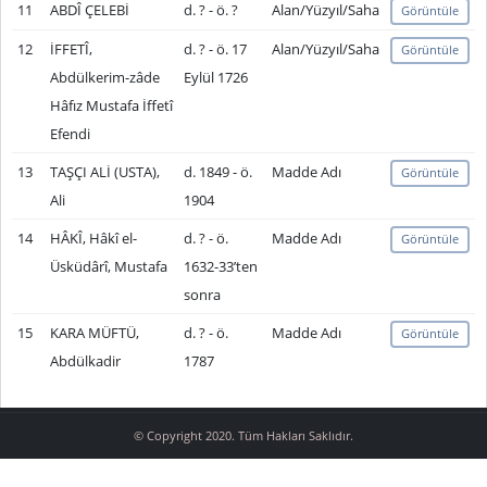
11
ABDÎ ÇELEBİ
d. ? - ö. ?
Alan/Yüzyıl/Saha
Görüntüle
12
İFFETÎ,
d. ? - ö. 17
Alan/Yüzyıl/Saha
Görüntüle
Abdülkerim-zâde
Eylül 1726
Hâfız Mustafa İffetî
Efendi
13
TAŞÇI ALİ (USTA),
d. 1849 - ö.
Madde Adı
Görüntüle
Ali
1904
14
HÂKÎ, Hâkî el-
d. ? - ö.
Madde Adı
Görüntüle
Üsküdârî, Mustafa
1632-33’ten
sonra
15
KARA MÜFTÜ,
d. ? - ö.
Madde Adı
Görüntüle
Abdülkadir
1787
© Copyright 2020. Tüm Hakları Saklıdır.