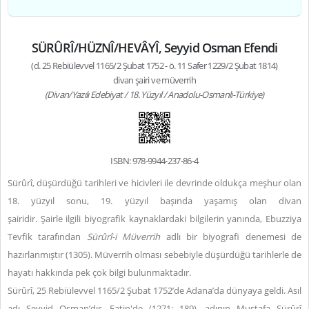
SÜRÛRÎ/HÜZNÎ/HEVÂYÎ, Seyyid Osman Efendi
(d. 25 Rebiülevvel 1165/2 Şubat 1752 - ö. 11 Safer 1229/2 Şubat 1814)
divan şairi ve müverrih
(Divan/Yazılı Edebiyat / 18. Yüzyıl / Anadolu-Osmanlı-Türkiye)
ISBN: 978-9944-237-86-4
Sürûrî, düşürdüğü tarihleri ve hicivleri ile devrinde oldukça meşhur olan
18. yüzyıl sonu, 19. yüzyıl başında yaşamış olan divan
şairidir. Şairle ilgili biyografik kaynaklardaki bilgilerin yanında, Ebuzziya
Tevfik tarafından
Sürûrî-i Müverrih
adlı bir biyografi denemesi de
hazırlanmıştır (1305). Müverrih olması sebebiyle düşürdüğü tarihlerle de
hayatı hakkında pek çok bilgi bulunmaktadır.
Sürûrî, 25 Rebiülevvel 1165/2 Şubat 1752’de Adana’da dünyaya geldi. Asıl
adı Seyyid Osman’dır. Fatin'de (1271: 189), adının Mustafa Sürûrî