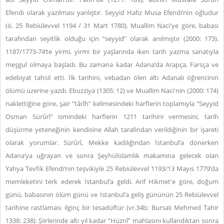
Efendi olarak yazılması yanlıştır. Seyyid Hafız Musa Efendi’nin oğludur
(ö. 25 Rebiülevvel 1194 / 31 Mart 1780). Muallim Naci'ye göre, babası
tarafından seyitlik olduğu için “seyyid” olarak anılmıştır (2000: 173).
1187/1773-74’te yirmi, yirmi bir yaşlarında iken tarih yazma sanatıyla
meşgul olmaya başladı. Bu zamana kadar Adana’da Arapça, Farsça ve
edebiyat tahsil etti. İlk tarihini, vebadan ölen altı Adanalı öğrencinin
ölümü üzerine yazdı. Ebuzziya (1305: 12) ve Muallim Naci'nin (2000: 174)
naklettiğine göre, şair "târîh" kelimesindeki harflerin toplamıyla "Seyyid
Osman Sürûrî" ismindeki harflerin 1211 tarihini vermesini, tarih
düşürme yeteneğinin kendisine Allah tarafından verildiğinin bir işareti
olarak yorumlar. Sürûrî, Mekke kadılığından İstanbul’a dönerken
Adana’ya uğrayan ve sonra Şeyhülislamlık makamına gelecek olan
Yahya Tevfik Efendi’nin teşvikiyle 25 Rebiülevvel 1193/13 Mayıs 1779’da
memleketini terk ederek İstanbul’a geldi. Arif Hikmet'e göre, doğum
günü, babasının ölüm günü ve İstanbul’a geliş gününün 25 Rebiülevvel
tarihine rastlaması ilginç bir tesadüftür (vr.34b; Bursalı Mehmed Tahir
1338: 238). Şiirlerinde altı yıl kadar “Hüznî” mahlasını kullandıktan sonra