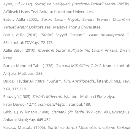
Ayan, Elif (2002).
Sürūrį ve Hezliyyāt’ı (İnceleme-Tenkitli Metin-Sözlük)
.
AYüksek Lisans Tezi. Ankara: Hacettepe Üniversitesi.
Batur, Atilla (2002
). Süruri Divanı Hayatı, Sanatı, Eserleri, Divanı’nın
Tenkitli Metni
. Doktora Tezi. Malatya: İnönü Üniversitesi.
Batur, Atilla (2010). "Sürûrî, Seyyid Osman."
İslam Ansiklopedisi.
C.
38.İstanbul: TDVYay.172-173.
Atilla Batur (2010).
Müverrih Sürûrî Külliyatı- I-II
,
Divanı,
Ankara: Divan
kitap.
Bursalı Mehmed Tahir (1338).
Osmanlı Mü’ellifleri
. C. 2/ 2. Kısım. İstanbul:
Ali Şükri Matbaası. 238.
Diriöz, Haydar Ali (1981). “Sürûrî”.
Türk Ansiklopedisi
, İstanbul: MEB Yay.
XXX, 115-116.
Ebuzziyâ (1305).
Sürûrî-i Müverrih.
İstanbul: Matbaa-i Ebu’z-ziya.
Fatin Davud (1271).
Hatimetü’l-Eş’ar.
İstanbul. 189.
Gibb, E.J. Wilkinson (1998).
Osmanlı Şiir Tarihi IV-V.
(çev. Ali Çavuşoğlu).
Ankara: Akçağ Yay. 445-452.
Karaca, Mustafa (1996).
Sürûrî ve Sürûrî Mecmu’ası İnceleme-Tenkidli