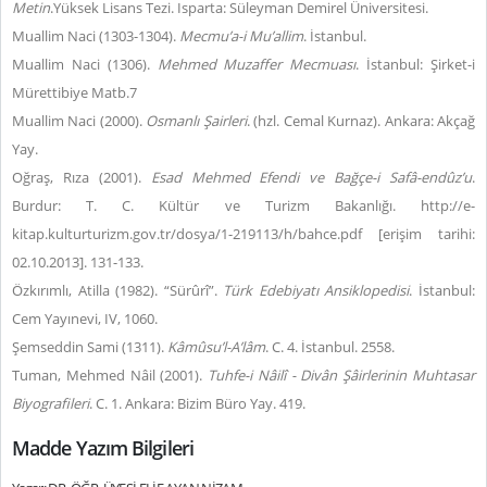
Metin
.Yüksek Lisans Tezi. Isparta: Süleyman Demirel Üniversitesi.
Muallim Naci (1303-1304).
Mecmu’a-i Mu’allim
. İstanbul.
Muallim Naci (1306).
Mehmed Muzaffer Mecmuası
. İstanbul: Şirket-i
Mürettibiye Matb.7
Muallim Naci (2000).
Osmanlı Şairleri
. (hzl. Cemal Kurnaz). Ankara: Akçağ
Yay.
Oğraş, Rıza (2001).
Esad Mehmed Efendi ve Bağçe-i Safâ-endûz’u
.
Burdur: T. C. Kültür ve Turizm Bakanlığı. http://e-
kitap.kulturturizm.gov.tr/dosya/1-219113/h/bahce.pdf [erişim tarihi:
02.10.2013]. 131-133.
Özkırımlı, Atilla (1982). “Sürûrî”.
Türk Edebiyatı Ansiklopedisi
. İstanbul:
Cem Yayınevi, IV, 1060.
Şemseddin Sami (1311).
Kâmûsu’l-A’lâm
. C. 4. İstanbul. 2558.
Tuman, Mehmed Nâil (2001).
Tuhfe-i Nâilî - Divân Şâirlerinin Muhtasar
Biyografileri
. C. 1. Ankara: Bizim Büro Yay. 419.
Madde Yazım Bilgileri