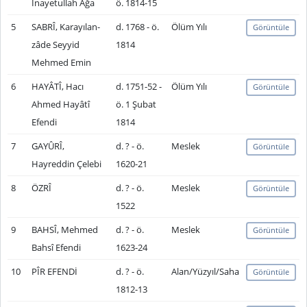
İnayetullah Ağa
ö. 1814-15
5
SABRÎ, Karayılan-
d. 1768 - ö.
Ölüm Yılı
Görüntüle
zâde Seyyid
1814
Mehmed Emin
6
HAYÂTÎ, Hacı
d. 1751-52 -
Ölüm Yılı
Görüntüle
Ahmed Hayâtî
ö. 1 Şubat
Efendi
1814
7
GAYÛRÎ,
d. ? - ö.
Meslek
Görüntüle
Hayreddin Çelebi
1620-21
8
ÖZRÎ
d. ? - ö.
Meslek
Görüntüle
1522
9
BAHSÎ, Mehmed
d. ? - ö.
Meslek
Görüntüle
Bahsî Efendi
1623-24
10
PÎR EFENDİ
d. ? - ö.
Alan/Yüzyıl/Saha
Görüntüle
1812-13