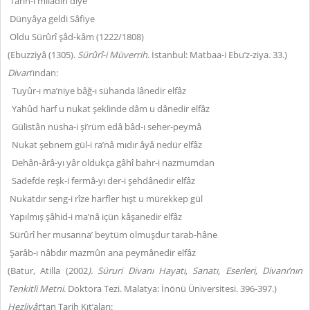
Târîh-i milâdın diye
Dünyâya geldi Sâfiye
Oldu Sürûrî şâd-kâm (1222/1808)
(Ebuzziyâ (1305).
Sürûrî-i Müverrih.
İstanbul: Matbaa-i Ebu’z-ziya. 33.)
Divan
’ından:
Tuyûr-ı ma’niye bâğ-ı sühanda lânedir elfâz
Yahûd harf u nukat şeklinde dâm u dânedir elfâz
Gülistân nüsha-i şi’rüm edâ bâd-ı seher-peymâ
Nukat şebnem gül-i ra’nâ mıdır âyâ nedür elfâz
Dehân-ârâ-yı yâr oldukça gâhî bahr-i nazmumdan
Sadefde reşk-i fermâ-yı der-i şehdânedir elfâz
Nukatdır seng-i rîze harfler hışt u mürekkep gül
Yapılmış şâhid-i ma’nâ içün kâşanedir elfâz
Sürûrî her musanna’ beytüm olmuşdur tarab-hâne
Şarâb-ı nâbdır mazmûn ana peymânedir elfâz
(Batur, Atilla (2002
). Süruri Divanı Hayatı, Sanatı, Eserleri, Divanı’nın
Tenkitli Metni
. Doktora Tezi. Malatya: İnönü Üniversitesi. 396-397.)
Hezliyât
’tan Tarih Kıt’aları: