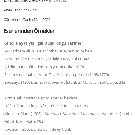
Yazar: DR. ÖĞR. ÜYESİ ELİF AYAN NİZAM
Yayın Tarihi: 27.12.2014
Güncelleme Tarihi: 12.11.2020
Eserlerinden Örnekler
Kendi Hayatıyla İlgili Düşürdüğü Tarihler
Mukaddem altı yıl Hüznî tahallus eylemişdim ben
Bi-hamdi’llâh meserret-yâb kıldı Hayy-i bî-enbâz
İşitdim bana hâtif dedi kim yaz bî-nukat târîh
Sürûrî sana mahlas verdi Tevfîk-i sühan-perdâz (1193/1779)
(Ebuzziyâ (1305).
Sürûrî-i Müverrih.
İstanbul: Matbaa-i Ebu’z-ziya. 24.)
Altmış sekiz yaşında göçdü peder bekâya
Hâfız Efendi oldu gülzâr-ı ‘adne ‘âzim 1193/1789
(Muallim Naci (1306).
Mehmed Muzaffer Mecmuası
. İstanbul: Şirket-i
Mürettibiye Matb. 23.)
Kodular habse sizinle beni de ey Vehbî