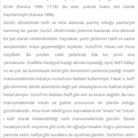
62’dir (Karaca 1996: 17-18). Bu eser, yüksek lisans tezi olarak
hazırlanmıştır (Karaca 1996).
Sürûrî, döneminde tarih ve hiciv alanında yazmış olduğu eserleriyle
tanınmış bir şairdir. Sürûrî,
Dîvân
’ındaki şiirlerine bakılarak orta dereceli
bir şair olarak nitelendirilebilir. Kaynaklar, şairin şiirlerinin taklit ve nazire
seviyesinden öteye geçemediğini söylerler. Sürûrî’nin mizacı asıl hicve
meyillidir. Bu yüzden ciddi şiirlerinde bile bu yönü öne
çıkmaktadır. Özellikle
Hezliyyât
başlığı altında topladığı, Aynî, Refi’î Kâlâyî
ve en çok da Sünbülzade Vehbî gibi döneminin şairlerine yazdığı mizahî
manzumelerinde oldukça müstehcen ifadeler kullanmıştır. Fakat o, Nef’î
gibi dönemin devlet adamlarını değil şair arkadaşlarını ve halktan kişileri
hedef almıştır. Sürûrî’nin ifadeleri Nef’î gibi sert ve keskin değildir. Bu tarz
manzumelerinde mizah ve gülme unsurunun ön planda olduğu
görülmektedir. Ama onun edebî gücü, kaynaklarca da “imam” ve “üstad-
ı küll” olarak nitelendirildiği tarih manzumelerinde görülür. Ebced
hesabıyla tarih düşürme gibi zorlu bir uğraşta hesabın doğru çıkmasının
yanında vezin, kafiye gibi kurallara da uyulması gerekir. Sürûrî’nin sehl-i