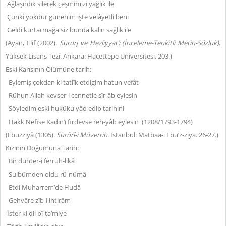
Ağlaşırdık silerek çeşmimizi yağlık ile
Çünki yokdur günehim işte velâyetli beni
Geldi kurtarmağa siz bunda kalın sağlık ile
(Ayan, Elif (2002).
Sürūrį ve Hezliyyāt’ı (İnceleme-Tenkitli Metin-Sözlük)
.
Yüksek Lisans Tezi. Ankara: Hacettepe Üniversitesi. 203.)
Eski Karısının Ölümüne tarih:
Eylemiş çokdan ki tatlîk etdigim hatun vefât
Rûhun Allah kevser-i cennetle sîr-âb eylesin
Söyledim eski hukûku yâd edip tarihini
Hakk Nefise Kadın’ı firdevse reh-yâb eylesin (1208/1793-1794)
(Ebuzziyâ (1305).
Sürûrî-i Müverrih.
İstanbul: Matbaa-i Ebu’z-ziya. 26-27.)
Kızının Doğumuna Tarih:
Bir duhter-i ferruh-likâ
Sulbümden oldu rû-nümâ
Etdi Muharrem’de Hudâ
Gehvâre zîb-i ihtirâm
İster ki dil bî-ta’miye