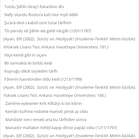
Tutdu Şâhîn Giray’ı fukarânın âhı
Nefy olundu Rodos’a katl olur inşâ’-Allâh
Şu’arâ dest-i kabûl üzre tutar târîhim
Tîz-pervâz idi Şâhîn ele geldi nâ-gâh (1201/1787)
(Ayan, Elif (2002).
Sürūrį ve Hezliyyāt’ı (İnceleme-Tenkitli Metin-Sözlük)
.
AYüksek Lisans Tezi. Ankara: Hacettepe Üniversitesi. 181.)
Niçe kendi gibi iri sıçanı
Bir ısırmakla iki böldü kedi
Kuyruğu dikdi söyledim târîh
Fârenin hasretinden öldü kedi (1213/1799)
(Ayan, Elif (2002).
Sürūrį ve Hezliyyāt’ı (İnceleme-Tenkitli Metin-Sözlük)
.
Yüksek Lisans Tezi. Ankara: Hacettepe Üniversitesi. 168.)
Zamîme eylesinler Kırk Kilîsâ’yı ki bir kibrin
Kemâl-i küfrine nisbetle mansıb şimdi az oldu
Manâsdır ism-i enseb ana bu târîhden sonra
Manastır matlabın Vehbî kapıp dînsiz papâz oldu (1211/1797)
(Ayan, Elif (2002).
Sürūrį ve Hezliyyāt’ı (İnceleme-Tenkitli Metin-Sözlük)
.