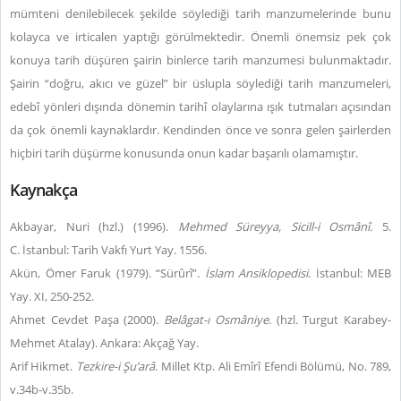
mümteni denilebilecek şekilde söylediği tarih manzumelerinde bunu
kolayca ve irticalen yaptığı görülmektedir. Önemli önemsiz pek çok
konuya tarih düşüren şairin binlerce tarih manzumesi bulunmaktadır.
Şairin “doğru, akıcı ve güzel” bir üslupla söylediği tarih manzumeleri,
edebî yönleri dışında dönemin tarihî olaylarına ışık tutmaları açısından
da çok önemli kaynaklardır. Kendinden önce ve sonra gelen şairlerden
hiçbiri tarih düşürme konusunda onun kadar başarılı olamamıştır.
Kaynakça
Akbayar, Nuri (hzl.) (1996).
Mehmed Süreyya, Sicill-i Osmânî
. 5.
C. İstanbul: Tarih Vakfı Yurt Yay. 1556.
Akün, Ömer Faruk (1979). “Sürûrî”.
İslam Ansiklopedisi
. İstanbul: MEB
Yay. XI, 250-252.
Ahmet Cevdet Paşa (2000).
Belâgat-ı Osmâniye
. (hzl. Turgut Karabey-
Mehmet Atalay). Ankara: Akçağ Yay.
Arif Hikmet.
Tezkire-i Şu’arâ
. Millet Ktp. Ali Emîrî Efendi Bölümü, No. 789,
v.34b-v.35b.