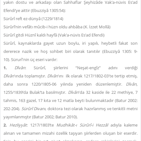
yakın dostu ve arkadaşı olan Sahhaflar Şeyhizâde Vak’a-nüvis Es’ad
Efendi’ye aittir (Ebuzziyâ 1305:54):
Sürûrî reft ez-dünyâ (1229/1814)
Sürûrî’nin vefâtı mûcib-i hüzn oldu ahbâba (K. İzzet Mollâ)
Sürûrî gitdi Hüznî kaldı hayfâ (Vak’a-nüvis Es’ad Efendi)
Sürûrî, kaynaklarda gayet uzun boylu, iri yapılı, heybetli fakat son
dererece nazik ve hoş sohbet biri olarak tanıtılır (Ebuzziyâ 1305: 9-
10). Sürurî'nin üç eseri vardır:
1.
Dîvân
: Sürûrî, şiirlerini “Neşat-engîz” adını verdiği
Dîvân
'ında toplamıştır.
Dîvân
'ını
ilk olarak 1217/1802-03'te tertip etmiş,
daha sonra 1220/1805-06 yılında yeniden düzenlemiştir.
Dîvân,
1255/1839’da Bulak’ta basılmıştır.
Dîvân
'da 32 kaside ile 22 methiye, 7
tahmis, 163 gazel, 17 kıta ve 12 matla beyti bulunmaktadır (Batur 2002:
202-204).
Sürûrî Divanı
, doktora tezi olarak hazırlanmış ve tenkitli metni
yayımlanmıştır (Batur 2002; Batur 2010).
2.
Hezliyyât
: 1217/1803’te
Mudhikât-ı Sürûrî-i Hezzâl
adıyla kaleme
alınan ve tamamen mizahi özellik taşıyan şiirlerden oluşan bir eserdir.