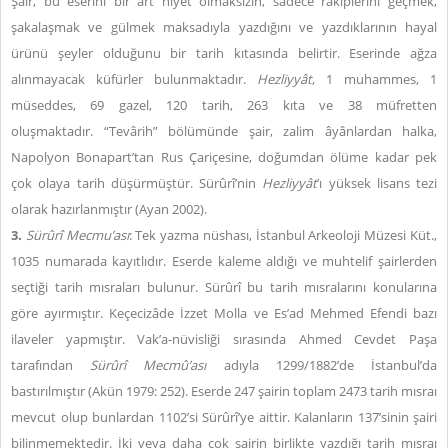
Şair, bu eserini bir art niyet olmaksızın, sadece rakiplerini geçmek,
şakalaşmak ve gülmek maksadıyla yazdığını ve yazdıklarının hayal
ürünü şeyler olduğunu bir tarih kıtasında belirtir. Eserinde ağza
alınmayacak küfürler bulunmaktadır.
Hezliyyât
, 1 muhammes, 1
müseddes, 69 gazel, 120 tarih, 263 kıta ve 38 müfretten
oluşmaktadır. “Tevârih” bölümünde şair, zalim âyânlardan halka,
Napolyon Bonapart’tan Rus Çariçesine, doğumdan ölüme kadar pek
çok olaya tarih düşürmüştür. Sürûrî’nin
Hezliyyât
’ı yüksek lisans tezi
olarak hazırlanmıştır (Ayan 2002).
3.
Sürûrî Mecmu’ası
: Tek yazma nüshası, İstanbul Arkeoloji Müzesi Küt.,
1035 numarada kayıtlıdır. Eserde kaleme aldığı ve muhtelif şairlerden
seçtiği tarih mısraları bulunur. Sürûrî bu tarih mısralarını konularına
göre ayırmıştır. Keçecizâde İzzet Molla ve Es’ad Mehmed Efendi bazı
ilaveler yapmıştır. Vak’a-nüvisliği sırasında Ahmed Cevdet Paşa
tarafından
Sürûrî Mecmû’ası
adıyla 1299/1882’de İstanbul’da
bastırılmıştır (Akün 1979: 252). Eserde 247 şairin toplam 2473 tarih mısraı
mevcut olup bunlardan 1102’si Sürûrî’ye aittir. Kalanların 137’sinin şairi
bilinmemektedir. İki veya daha çok şairin birlikte yazdığı tarih mısraı