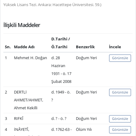
Yüksek Lisans Tezi. Ankara: Hacettepe Üniversitesi. 59.)
İlişkili Maddeler
D.Tarihi /
Sn.
Madde Adı
Ö.Tarihi
Benzerlik
İncele
1
Mehmet H. Doğan
d. 28
Doğum Yeri
Görüntüle
Haziran
1931 - ö. 17
Şubat 2008
2
DERTLİ
d. 1949 - ö.
Doğum Yeri
Görüntüle
AHMET/AHMET,
?
Ahmet Kekilli
3
RIFKÎ
d. ? - ö. ?
Doğum Yeri
Görüntüle
4
İNÂYETÎ,
d. 1762-63 -
Ölüm Yılı
Görüntüle