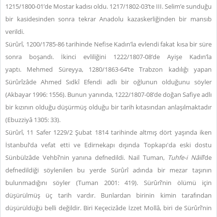
1215/1800-01’de Mostar kadısı oldu. 1217/1802-03’te III. Selim’e sunduğu
bir kasidesinden sonra tekrar Anadolu kazaskerliğinden bir mansıb
verildi.
Sürûrî, 1200/1785-86 tarihinde Nefise Kadın’la evlendi fakat kısa bir süre
sonra boşandı. İkinci evliliğini 1222/1807-08’de Ayişe Kadın’la
yaptı. Mehmed Süreyya, 1280/1863-64’te Trabzon kadılığı yapan
Sürûrîzâde Ahmed Sıdkî Efendi adlı bir oğlunun olduğunu söyler
(Akbayar 1996: 1556). Bunun yanında, 1222/1807-08’de doğan Safiye adlı
bir kızının olduğu düşürmüş olduğu bir tarih kıtasından anlaşılmaktadır
(Ebuzziyâ 1305: 33).
Sürûrî, 11 Safer 1229/2 Şubat 1814 tarihinde altmış dört yaşında iken
İstanbul’da vefat etti ve Edirnekapı dışında Topkapı'da eski dostu
Sünbülzâde Vehbî’nin yanına defnedildi. Nail Tuman,
Tuhfe-i Nâilî
’de
defnedildiği söylenilen bu yerde Sürûrî adında bir mezar taşının
bulunmadığını söyler (Tuman 2001: 419). Sürûrî’nin ölümü için
düşürülmüş üç tarih vardır. Bunlardan birinin kimin tarafından
düşürüldüğü belli değildir. Biri Keçecizâde İzzet Mollâ, biri de Sürûrî’nin