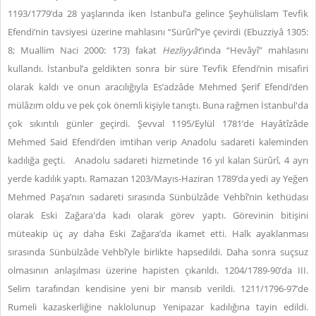
1193/1779’da 28 yaşlarında iken İstanbul’a gelince Şeyhülislam Tevfik
Efendi’nin tavsiyesi üzerine mahlasını “Sürûrî”ye çevirdi (Ebuzziyâ 1305:
8; Muallim Naci 2000: 173) fakat
Hezliyyât
’ında “Hevâyî” mahlasını
kullandı. İstanbul’a geldikten sonra bir süre Tevfik Efendi’nin misafiri
olarak kaldı ve onun aracılığıyla Es’adzâde Mehmed Şerif Efendi’den
mülâzım oldu ve pek çok önemli kişiyle tanıştı. Buna rağmen İstanbul'da
çok sıkıntılı günler geçirdi. Şevval 1195/Eylül 1781’de Hayâtîzâde
Mehmed Said Efendi’den imtihan verip Anadolu sadareti kaleminden
kadılığa geçti.
Anadolu sadareti hizmetinde 16 yıl kalan Sürûrî, 4 ayrı
yerde kadılık yaptı. Ramazan 1203/Mayıs-Haziran 1789’da yedi ay Yeğen
Mehmed Paşa’nın sadareti sırasında Sünbülzâde Vehbî’nin kethüdası
olarak Eski Zağara'da kadı olarak görev yaptı. Görevinin bitişini
müteakip üç ay daha Eski Zağara’da ikamet etti. Halk ayaklanması
sırasında Sünbülzâde Vehbî’yle birlikte hapsedildi. Daha sonra suçsuz
olmasının anlaşılması üzerine hapisten çıkarıldı. 1204/1789-90’da III.
Selim tarafından kendisine yeni bir mansıb verildi. 1211/1796-97’de
Rumeli kazaskerliğine naklolunup Yenipazar kadılığına tayin edildi.