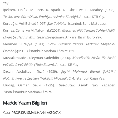
Yay.
İpekten, Halûk, M. İsen, R.Toparlı, N. Okçu ve T. Karabey (1998).
Tezkirelere Göre Divan Edebiyatı İsimler Sözlüğü.
Ankara: KTB Yay.
Kurdoğlu, Veli Behcet (1967)
Şair Tabibler.
İstanbul: Baha Matbaası.
Kurnaz, Cemal ve M. Tatçı (hzl.)(2001).
Mehmed Nâil Tuman
Tuhfe-i Nâilî-
Divan Şairlerinin Muhtasar Biyografileri
. Ankara: Bizim Büro Yay.
Mehmed Süreyya (1311).
Sicill-i Osmânî Yâhud Tezkire-i Meşâhir-i
Osmâniyye
. C. 3. İstanbul: Matbaa-i Âmire.151.
Müstakimzade Süleyman Sadeddin (2000).
Mecelletü’n-Nisâb fi’n-Nisbi
ve’l-Künâ ve’l-Elkâb
.
(Tıpkı Basım).
Ankara: KB Yay.
Özcan, Abdulkadir (hzl.) (1989).
Şeyhî Mehmed Efendi
Şakâ’ik-i
Nu’mâniyye ve Zeyilleri “Vakâyiü’l-Fuzalâ”.
C. 4. İstanbul: Çağrı Yay.
Uludağ, Osman Şevki (1925).
Beş-buçuk Asırlık Türk Tababeti
Tarihi
. İstanbul: Matbaa-i Âmire.
Madde Yazım Bilgileri
Yazar: PROF. DR. İSMAİL HAKKI AKSOYAK