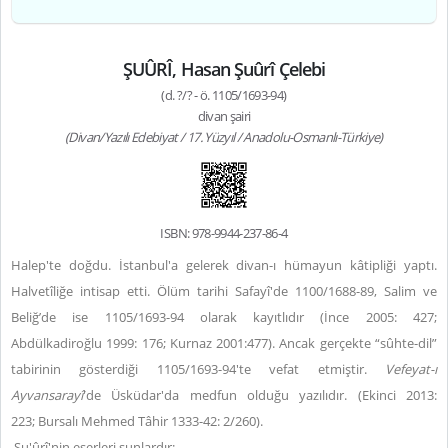
ŞUÛRÎ, Hasan Şuûrî Çelebi
(d. ?/? - ö. 1105/1693-94)
divan şairi
(Divan/Yazılı Edebiyat / 17. Yüzyıl / Anadolu-Osmanlı-Türkiye)
ISBN: 978-9944-237-86-4
Halep'te doğdu. İstanbul'a gelerek divan-ı hümayun kâtipliği yaptı.
Halvetîliğe intisap etti. Ölüm tarihi Safayî'de 1100/1688-89, Salim ve
Beliğ’de ise 1105/1693-94 olarak kayıtlıdır (İnce 2005: 427;
Abdülkadiroğlu 1999: 176; Kurnaz 2001:477). Ancak gerçekte “sûhte-dil”
tabirinin gösterdiği 1105/1693-94'te vefat etmiştir.
Vefeyat-ı
Ayvansarayî
'de Üsküdar'da medfun olduğu yazılıdır. (Ekinci 2013:
223; Bursalı Mehmed Tâhir 1333-42: 2/260).
Şu'ûrî'nin eserleri şunlardır: