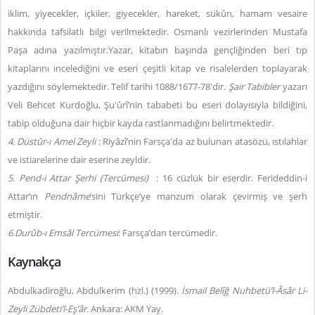
iklim, yiyecekler, içkiler, giyecekler, hareket, sükûn, hamam vesaire
hakkında tafsilatlı bilgi verilmektedir. Osmanlı vezirlerinden Mustafa
Paşa adına yazılmıştır.Yazar, kitabın başında gençliğinden beri tıp
kitaplarını incelediğini ve eseri çeşitli kitap ve risalelerden toplayarak
yazdığını söylemektedir. Telif tarihi 1088/1677-78'dir.
Şair Tabibler
yazarı
Veli Behcet Kurdoğlu, Şu'ûrî’nin tababeti bu eseri dolayısıyla bildiğini,
tabip olduğuna dair hiçbir kayda rastlanmadığını belirtmektedir.
4. Düstûr-ı Amel Zeyli
: Riyâzî’nin Farsça'da az bulunan atasözü, ıstılahlar
ve istiarelerine dair eserine zeyldir.
5. Pend-i Attar Şerhi (Tercümesi)
: 16 cüzlük bir eserdir. Ferideddin-i
Attar’ın
Pendnâme
’sini Türkçe’ye manzum olarak çevirmiş ve şerh
etmiştir.
6.Durûb-ı Emsâl Tercümesi
: Farsça’dan tercümedir.
Kaynakça
Abdulkadiroğlu, Abdulkerim (hzl.) (1999).
İsmail Belîğ
Nuhbetü’l-Âsâr Li-
Zeyli Zübdeti’l-Eş’âr.
Ankara: AKM Yay.