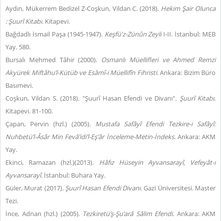
Aydın, Mükerrem Bedizel Z-Coşkun, Vildan C. (2018).
Hekim Şair Olunca
:
Şuurî Kitabı
. Kitapevi.
Bağdadlı İsmail Paşa (1945-1947).
Keşfü'z-Zünûn Zeyli
I-II. İstanbul: MEB
Yay.
580.
Bursalı Mehmed Tâhir (2000).
Osmanlı
Müellifleri ve Ahmed Remzi
Akyürek Miftâhu’l-Kütüb ve Esâmî-i Müellifîn Fihristi
. Ankara: Bizim Büro
Basımevi.
Coşkun, Vildan S. (2018). "Şuurî Hasan Efendi ve Divanı".
Şuurî Kitabı
.
Kitapevi. 81-100.
Çapan, Pervin (hzl.) (2005).
Mustafa Safâyî Efendi
Tezkire-i Safâyî:
Nuhbetü’l-Âsâr Min Fevâ’idi’l-Eş’âr İnceleme-Metin-İndeks
. Ankara: AKM
Yay.
Ekinci, Ramazan (hzl.)(2013).
Hâfız Hüseyin Ayvansarayî, Vefeyât-ı
Ayvansarayî
. İstanbul: Buhara Yay.
Güler, Murat (2017).
Şuurî Hasan Efendi Divanı
. Gazi Üniversitesi. Master
Tezi.
İnce, Adnan (hzl.) (2005).
Tezkiretü’ş-Şu‘arâ Sâlim Efendi.
Ankara: AKM