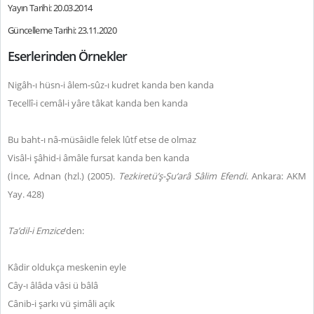
Yayın Tarihi: 20.03.2014
Güncelleme Tarihi: 23.11.2020
Eserlerinden Örnekler
Nigâh-ı hüsn-i âlem-sûz-ı kudret kanda ben kanda
Tecellî-i cemâl-i yâre tâkat kanda ben kanda
Bu baht-ı nâ-müsâidle felek lûtf etse de olmaz
Visâl-i şâhid-i âmâle fursat kanda ben kanda
(İnce, Adnan (hzl.) (2005).
Tezkiretü’ş-Şu‘arâ Sâlim Efendi.
Ankara: AKM
Yay. 428)
Ta’dil-i Emzice
’den:
Kâdir oldukça meskenin eyle
Cây-ı âlâda vâsi ü bâlâ
Cânib-i şarkı vü şimâli açık