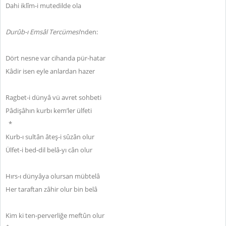
Dahi iklîm-i mutedilde ola
Durûb-ı Emsâl Tercümesi
’nden:
Dört nesne var cihanda pür-hatar
Kâdir isen eyle anlardan hazer
Ragbet-i dünyâ vü avret sohbeti
Pâdişâhın kurbı kem’ler ülfeti
*
Kurb-ı sultân âteş-i sûzân olur
Ülfet-i bed-dil belâ-yı cân olur
Hırs-ı dünyâya olursan mübtelâ
Her taraftan zâhir olur bin belâ
Kim ki ten-perverliğe meftûn olur