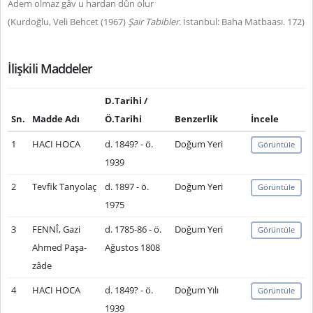
Âdem olmaz gâv u hardan dûn olur
(Kurdoğlu, Veli Behcet (1967)
Şair Tabibler.
İstanbul: Baha Matbaası. 172)
İlişkili Maddeler
D.Tarihi /
Sn.
Madde Adı
Ö.Tarihi
Benzerlik
İncele
1
HACI HOCA
d. 1849? - ö.
Doğum Yeri
Görüntüle
1939
2
Tevfik Tanyolaç
d. 1897 - ö.
Doğum Yeri
Görüntüle
1975
3
FENNÎ, Gazi
d. 1785-86 - ö.
Doğum Yeri
Görüntüle
Ahmed Paşa-
Ağustos 1808
zâde
4
HACI HOCA
d. 1849? - ö.
Doğum Yılı
Görüntüle
1939