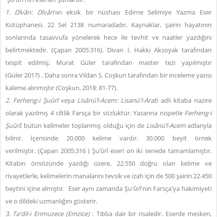
1. Dîvân: Dîvân
'ıın eksik bir nüshası Edirne Selimiye Yazma Eser
Kütüphanesi. 22 Sel 2138 numaradadır. Kaynaklar, şairin hayatının
sonlarında tasavvufa yönelerek hece ile tevhit ve naatler yazdığını
belirtmektedir. (Çapan 2005:316). Divan İ. Hakkı Aksoyak tarafından
tespit edilmiş; Murat Güler tarafından master tezi yapılmıştır
(Güler 2017) . Daha sonra Vildan S. Coşkun tarafından bir inceleme yazısı
kaleme alınmıştır (Coşkun, 2018: 81-77).
2. Ferheng-i Şuûrî veya Lisânü’l-Acem: Lisanü'l-Arab
adlı kitaba nazire
olarak yazılmış 4 ciltlik Farsça bir sözlüktür. Yazarına nispetle
Ferheng-i
Şuûrî
; bütün kelimeler toplanmış olduğu için de
Lisânü’l-Acem
adlarıyla
bilinir. İçerisinde 20.000 kelime vardır. 30.000 beyit örnek
verilmiştir. (Çapan 2005:316 ) Şu’ûrî eseri on iki senede tamamlamıştır.
Kitabın önsözünde yazdığı üzere, 22.550 doğru olan kelime ve
rivayetlerle, kelimelerin manalarını tevsik ve izah için de 500 şairin 22.450
beytini içine almıştır.
Eser aynı zamanda Şu'ûrî'nin Farsça'ya hakimiyeti
ve o dildeki uzmanlığını gösterir.
3. Ta'dil-i Enmuzece (Emzice)
: Tıbba dair bir risaledir. Eserde mesken,