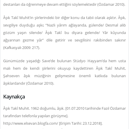
destanları da öğrenmeye devam ettiğini söylemektedir (Özdamar 2010).
Âşık Takî Muhit’in şiirlerindeki bir diğer konu da tabii olarak aşktır. Âşık,
sevgiliye duyduğu aşkı; “Nazlı yârım ağlayanda, gülende/ Desmal alıb
gözüm yaşın silende/ Âşık Takî bu diyara gelende/ Yâr kûyunda
ağyarınan gezme yâr” dile getirir ve sevgilisini rakibinden sakınır
(Kafkasyalı 2009: 217).
Günümüzde yaşadığı Save’de bulunan Stüdyo Hayyam’da hem usta
malı hem de kendi şiirlerini okuyup kaydettiren Âşık Takî Muhit,
Şahseven âşık müziğinin gelişmesine önemli katkıda bulunan
âşıklardandır (Özdamar 2010).
Kaynakça
Âşık Takî Muhit. 1962 doğumlu, âşık. [01.07.2010 tarihinde Fazıl Özdamar
tarafından telefonla yapılan görüşme].
http://www.elsevan.blogfa.com/ [Erişim Tarihi: 23.12.2018].