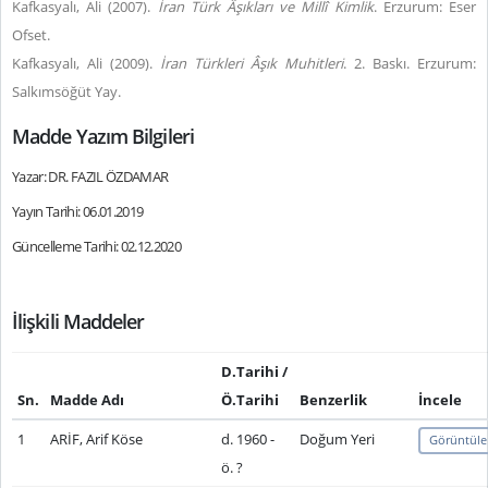
Kafkasyalı, Ali (2007).
İran Türk Âşıkları ve Millî Kimlik
. Erzurum: Eser
Ofset.
Kafkasyalı, Ali (2009).
İran Türkleri Âşık Muhitleri
. 2. Baskı. Erzurum:
Salkımsöğüt Yay.
Madde Yazım Bilgileri
Yazar: DR. FAZIL ÖZDAMAR
Yayın Tarihi: 06.01.2019
Güncelleme Tarihi: 02.12.2020
İlişkili Maddeler
D.Tarihi /
Sn.
Madde Adı
Ö.Tarihi
Benzerlik
İncele
1
ARİF, Arif Köse
d. 1960 -
Doğum Yeri
Görüntüle
ö. ?