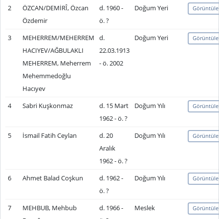
2
ÖZCAN/DEMİRÎ, Özcan
d. 1960 -
Doğum Yeri
Görüntüle
Özdemir
ö. ?
3
MEHERREM/MEHERREM
d.
Doğum Yeri
Görüntüle
HACIYEV/AĞBULAKLI
22.03.1913
MEHERREM, Meherrem
- ö. 2002
Mehemmedoğlu
Hacıyev
4
Sabri Kuşkonmaz
d. 15 Mart
Doğum Yılı
Görüntüle
1962 - ö. ?
5
İsmail Fatih Ceylan
d. 20
Doğum Yılı
Görüntüle
Aralık
1962 - ö. ?
6
Ahmet Balad Coşkun
d. 1962 -
Doğum Yılı
Görüntüle
ö. ?
7
MEHBUB, Mehbub
d. 1966 -
Meslek
Görüntüle