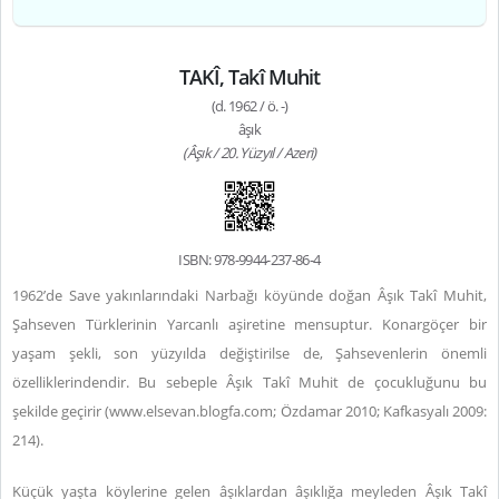
TAKÎ, Takî Muhit
(d. 1962 / ö. -)
âşık
(Âşık / 20. Yüzyıl / Azeri)
ISBN: 978-9944-237-86-4
1962’de Save yakınlarındaki Narbağı köyünde doğan Âşık Takî Muhit,
Şahseven Türklerinin Yarcanlı aşiretine mensuptur. Konargöçer bir
yaşam şekli, son yüzyılda değiştirilse de, Şahsevenlerin önemli
özelliklerindendir. Bu sebeple Âşık Takî Muhit de çocukluğunu bu
şekilde geçirir (
www.elsevan.blogfa.com
;
Özdamar 2010; Kafkasyalı 2009:
214).
Küçük yaşta köylerine gelen âşıklardan âşıklığa meyleden Âşık Takî