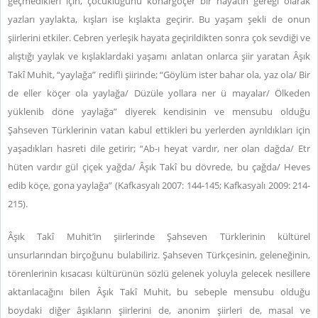
geçmedikleri için, çocukluğunu konargöçer bir hayatın gereği olarak
yazları yaylakta, kışları ise kışlakta geçirir. Bu yaşam şekli de onun
şiirlerini etkiler. Cebren yerleşik hayata geçirildikten sonra çok sevdiği ve
alıştığı yaylak ve kışlaklardaki yaşamı anlatan onlarca şiir yaratan Âşık
Takî Muhit, “yaylağa” redifli şiirinde; “Göylüm ister bahar ola, yaz ola/ Bir
de eller köçer ola yaylağa/ Düzüle yollara ner ü mayalar/ Ölkeden
yüklenib döne yaylağa” diyerek kendisinin ve mensubu olduğu
Şahseven Türklerinin vatan kabul ettikleri bu yerlerden ayrıldıkları için
yaşadıkları hasreti dile getirir; “Ab-ı heyat vardır, ner olan dağda/ Etr
hüten vardır gül çiçek yağda/ Âşık Takî bu dövrede, bu çağda/ Heves
edib köçe, gona yaylağa” (Kafkasyalı 2007: 144-145; Kafkasyalı 2009: 214-
215).
Âşık Takî Muhit’in şiirlerinde Şahseven Türklerinin kültürel
unsurlarından birçoğunu bulabiliriz. Şahseven Türkçesinin, geleneğinin,
törenlerinin kısacası kültürünün sözlü gelenek yoluyla gelecek nesillere
aktarılacağını bilen Âşık Takî Muhit, bu sebeple mensubu olduğu
boydaki diğer âşıkların şiirlerini de, anonim şiirleri de, masal ve