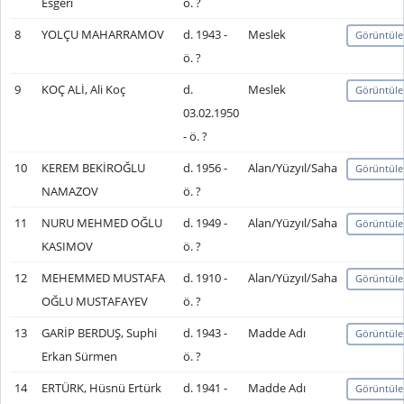
Esgerî
ö. ?
8
YOLÇU MAHARRAMOV
d. 1943 -
Meslek
Görüntüle
ö. ?
9
KOÇ ALİ, Ali Koç
d.
Meslek
Görüntüle
03.02.1950
- ö. ?
10
KEREM BEKİROĞLU
d. 1956 -
Alan/Yüzyıl/Saha
Görüntüle
NAMAZOV
ö. ?
11
NURU MEHMED OĞLU
d. 1949 -
Alan/Yüzyıl/Saha
Görüntüle
KASIMOV
ö. ?
12
MEHEMMED MUSTAFA
d. 1910 -
Alan/Yüzyıl/Saha
Görüntüle
OĞLU MUSTAFAYEV
ö. ?
13
GARİP BERDUŞ, Suphi
d. 1943 -
Madde Adı
Görüntüle
Erkan Sürmen
ö. ?
14
ERTÜRK, Hüsnü Ertürk
d. 1941 -
Madde Adı
Görüntüle