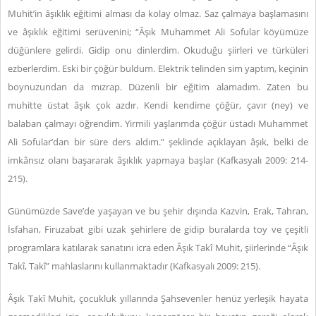
Muhit’in âşıklık eğitimi alması da kolay olmaz. Saz çalmaya başlamasını
ve âşıklık eğitimi serüvenini; “Âşık Muhammet Ali Sofular köyümüze
düğünlere gelirdi. Gidip onu dinlerdim. Okuduğu şiirleri ve türküleri
ezberlerdim. Eski bir çöğür buldum. Elektrik telinden sim yaptım, keçinin
boynuzundan da mızrap. Düzenli bir eğitim alamadım. Zaten bu
muhitte üstat âşık çok azdır. Kendi kendime çöğür, çavır (ney) ve
balaban çalmayı öğrendim. Yirmili yaşlarımda çöğür üstadı Muhammet
Ali Sofular’dan bir süre ders aldım.” şeklinde açıklayan âşık, belki de
imkânsız olanı başararak âşıklık yapmaya başlar (Kafkasyalı 2009: 214-
215).
Günümüzde Save’de yaşayan ve bu şehir dışında Kazvin, Erak, Tahran,
İsfahan, Firuzabat gibi uzak şehirlere de gidip buralarda toy ve çeşitli
programlara katılarak sanatını icra eden Âşık Takî Muhit, şiirlerinde “Âşık
Takî, Takî” mahlaslarını kullanmaktadır (Kafkasyalı 2009: 215).
Âşık Takî Muhit, çocukluk yıllarında Şahsevenler henüz yerleşik hayata