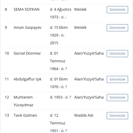
8
SEMA SOYKAN
d. 4 Ağustos
Meslek
Görüntüle
1973 - ö. -
9
Aman Saspayev
d. 15 Ekim
Meslek
Görüntüle
1929 - ö.
2015
10
Gürsel Dönmez
d. 01
Alan/Yüzyıl/Saha
Görüntüle
Temmuz
1964 - ö. ?
11
Abdülgaffur Işık
d. 01 Ekim
Alan/Yüzyıl/Saha
Görüntüle
1970 - ö. ?
12
Muhterem
d. 1953 - ö. ?
Alan/Yüzyıl/Saha
Görüntüle
Yüceyılmaz
13
Tarık Gülmen
d. 12
Madde Adı
Görüntüle
Temmuz
1951 - ö. ?