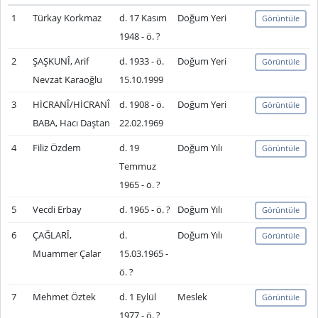
1
Türkay Korkmaz
d. 17 Kasım
Doğum Yeri
Görüntüle
1948 - ö. ?
2
ŞAŞKUNÎ, Arif
d. 1933 - ö.
Doğum Yeri
Görüntüle
Nevzat Karaoğlu
15.10.1999
3
HİCRANÎ/HİCRANÎ
d. 1908 - ö.
Doğum Yeri
Görüntüle
BABA, Hacı Daştan
22.02.1969
4
Filiz Özdem
d. 19
Doğum Yılı
Görüntüle
Temmuz
1965 - ö. ?
5
Vecdi Erbay
d. 1965 - ö. ?
Doğum Yılı
Görüntüle
6
ÇAĞLARÎ,
d.
Doğum Yılı
Görüntüle
Muammer Çalar
15.03.1965 -
ö. ?
7
Mehmet Öztek
d. 1 Eylül
Meslek
Görüntüle
1977 - ö. ?