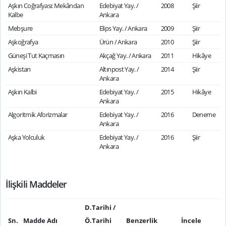
Aşkın Coğrafyası: Mekândan
Edebiyat Yay. /
2008
Şiir
Kalbe
Ankara
Mebşure
Elips Yay. / Ankara
2009
Şiir
Aşkoğrafya
Ürün / Ankara
2010
Şiir
Güneşi Tut Kaçmasın
Akçağ Yay. / Ankara
2011
Hikâye
Aşkistan
Altınpost Yay. /
2014
Şiir
Ankara
Aşkın Kalbi
Edebiyat Yay. /
2015
Hikâye
Ankara
Algoritmik Aforizmalar
Edebiyat Yay. /
2016
Deneme
Ankara
Aşka Yolculuk
Edebiyat Yay. /
2016
Şiir
Ankara
İlişkili Maddeler
D.Tarihi /
Sn.
Madde Adı
Ö.Tarihi
Benzerlik
İncele