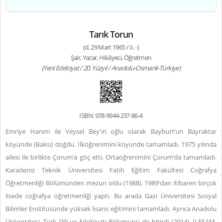
Tarık Torun
(d. 29 Mart 1965 / ö. -)
Şair, Yazar, Hikâyeci, Öğretmen
(Yeni Edebiyat / 20. Yüzyıl / Anadolu-Osmanlı-Türkiye)
ISBN: 978-9944-237-86-4
Emriye Hanım ile Veysel Bey'in oğlu olarak Bayburt’un Bayraktar
köyünde (Baksı) doğdu. İlköğrenimini köyünde tamamladı. 1975 yılında
ailesi ile birlikte Çorum’a göç etti. Ortaöğrenimini Çorum’da tamamladı.
Karadeniz Teknik Üniversitesi Fatih Eğitim Fakültesi Coğrafya
Öğretmenliği Bölümünden mezun oldu (1988). 1989'dan itibaren birçok
lisede coğrafya öğretmenliği yaptı. Bu arada Gazi Üniversitesi Sosyal
Bilimler Enstitüsünde yüksek lisans eğitimini tamamladı. Ayrıca Anadolu
Üniversitesi, Türk Dili ve Edebiyatı Bölümünü de bitirdi (2014). İLESAM,