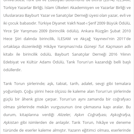
Türkiye Yazarlar Birliği, İslam Ülkeleri Akademisyen ve Yazarlar Birliği ve
Uluslararası Bayburt Yazar ve Sanatçılar Derneği üyesi olan yazar, evli ve
iki çocuk babasıdır. Türkiye Diyanet Vakfı Naat-ı Şerif 2009 Büyük Ödülü,
Yirce Şiir Yarışması 2009 (birincilik ödülü), Ankara Rüzgârı Şubat 2010
Hece Şiiri dalında birincilik, İLESAM ve Akçağ Yayınevi'nin 2011'de
ortaklaşa düzenlediği Hikâye Yarışması'nda
Güneşi Tut Kaçmasın
adlı
kitabı ile birincilik ödülü, Bayburt Sanatçılar Derneği 2016 Yılının
Edebiyat ve Kültür Adamı Ödülü, Tarık Torun'un kazandığı belli başlı
ödüllerdir.
Tarık Torun şiirlerinde; aşk, tabiat, tarih, adalet, sevgi gibi temalara
yoğunlaştı. Çoğu şiirini hece ölçüsü ile kaleme alan Torun'un şiirlerinde
güçlü bir âhenk göze çarpar. Torun'un aynı zamanda bir coğrafyacı
olması şiirlerinde mekân vurgusunun öne çıkmasına kapı aralar. Bu
durum, kitaplarına verdiği
Alizeler, Aşkın Coğrafyası, Aşkoğrafya,
Aşkistan
gibi isimlerden de anlaşılır. Tarık Torun, hikâye ve deneme
türünde de eserler kaleme almıştır. Yazarın eğitimci olması, eserlerinde