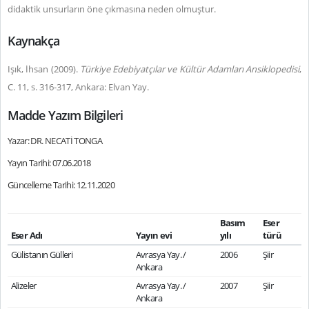
didaktik unsurların öne çıkmasına neden olmuştur.
Kaynakça
Işık, İhsan (2009).
Türkiye Edebiyatçılar ve Kültür Adamları Ansiklopedisi
,
C. 11, s. 316-317, Ankara: Elvan Yay.
Madde Yazım Bilgileri
Yazar: DR. NECATİ TONGA
Yayın Tarihi: 07.06.2018
Güncelleme Tarihi: 12.11.2020
Basım
Eser
Eser Adı
Yayın evi
yılı
türü
Gülistanın Gülleri
Avrasya Yay. /
2006
Şiir
Ankara
Alizeler
Avrasya Yay. /
2007
Şiir
Ankara