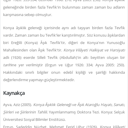
geleneğinde birden fazla Tevfik'in bulunması zaman zaman bu adların
karışmasına sebep olmuştur.
Konya âşıklık geleneği içerisinde aynı adı taşıyan birden fazla Tevfik
vardır. Zaman zaman bu Tevfik'ler karıştırılmıştır. Söz konusu âşıklardan
biri Ereğlili (Konya) Âşık Tevfik'tir, diğeri de Konya'nın Yunusoğlu
Mahallesinden olan Âşık Tevfik'tir.
Konya Vilâyeti Halkiyat ve Harsiyatı
adlı (1926) eserde Silleli Tevfik (Abdullah)'in altı beyitten oluşan bir
tarih
ine yer verilmiştir (Ergun ve Uğur 1926: 334; Ayva 2005: 250).
Hakkındaki sınırlı bilgiler onun edebî kişiliği ve şairliği hakkında
değerlendirme yapmayı güçleştirmektedir.
Kaynakça
Ayva, Aziz (2005).
Konya Âşıklık Geleneği ve Âşık Ataroğlu Hayatı, Sanatı,
Şiirleri ve Şiirlerinin Tahlili.
Yayımlanmamış Doktora Tezi.
Konya: Selçuk
Üniversitesi Sosyal Bilimler Enstitüsü.
Ergun, Sadeddin Nüzhet, Mehmet Ferid Uğur (1926).
Konya Vilâyeti