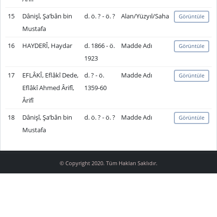
15
Dânişî, Şa‘bân bin
d. ö. ? - ö. ?
Alan/Yüzyıl/Saha
Görüntüle
Mustafa
16
HAYDERÎ, Haydar
d. 1866 - ö.
Madde Adı
Görüntüle
1923
17
EFLÂKÎ, Eflâkî Dede,
d. ? - ö.
Madde Adı
Görüntüle
Eflâkî Ahmed Ârifî,
1359-60
Ârifî
18
Dânişî, Şa‘bân bin
d. ö. ? - ö. ?
Madde Adı
Görüntüle
Mustafa
© Copyright 2020. Tüm Hakları Saklıdır.