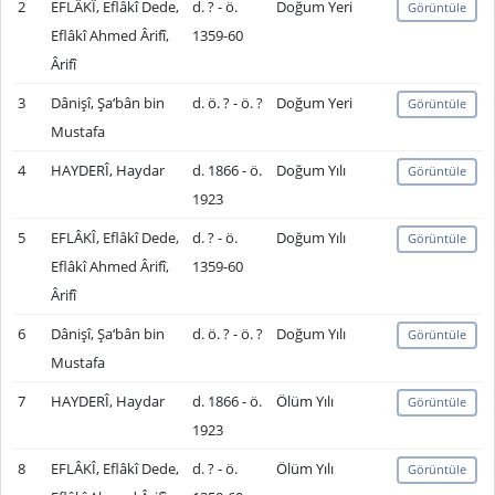
2
EFLÂKÎ, Eflâkî Dede,
d. ? - ö.
Doğum Yeri
Görüntüle
Eflâkî Ahmed Ârifî,
1359-60
Ârifî
3
Dânişî, Şa‘bân bin
d. ö. ? - ö. ?
Doğum Yeri
Görüntüle
Mustafa
4
HAYDERÎ, Haydar
d. 1866 - ö.
Doğum Yılı
Görüntüle
1923
5
EFLÂKÎ, Eflâkî Dede,
d. ? - ö.
Doğum Yılı
Görüntüle
Eflâkî Ahmed Ârifî,
1359-60
Ârifî
6
Dânişî, Şa‘bân bin
d. ö. ? - ö. ?
Doğum Yılı
Görüntüle
Mustafa
7
HAYDERÎ, Haydar
d. 1866 - ö.
Ölüm Yılı
Görüntüle
1923
8
EFLÂKÎ, Eflâkî Dede,
d. ? - ö.
Ölüm Yılı
Görüntüle