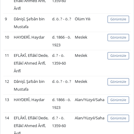
Eflâkî Ahmed Ârifî,
1359-60
Ârifî
9
Dânişî, Şa‘bân bin
d. ö. ? - ö. ?
Ölüm Yılı
Görüntüle
Mustafa
10
HAYDERÎ, Haydar
d. 1866 - ö.
Meslek
Görüntüle
1923
11
EFLÂKÎ, Eflâkî Dede,
d. ? - ö.
Meslek
Görüntüle
Eflâkî Ahmed Ârifî,
1359-60
Ârifî
12
Dânişî, Şa‘bân bin
d. ö. ? - ö. ?
Meslek
Görüntüle
Mustafa
13
HAYDERÎ, Haydar
d. 1866 - ö.
Alan/Yüzyıl/Saha
Görüntüle
1923
14
EFLÂKÎ, Eflâkî Dede,
d. ? - ö.
Alan/Yüzyıl/Saha
Görüntüle
Eflâkî Ahmed Ârifî,
1359-60
Ârifî