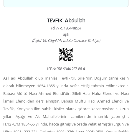
TEVFİK, Abdullah
(d. ? / ö. 1854-1855)
âşık
(Âşık / 19. Yüzyıl / Anadolu-Osmanlı-Türkiye)
ISBN: 978-9944-237-86-4
Asıl adı Abdullah olup mahlâsı Tevfik'tir. Silleli’dir. Doğum tarihi kesin
olarak bilinmeyen 1854-1855 yılında vefat ettiği tahmin edilmektedir.
Babası Müftü Hacı Ahmed Efendi'dir. Silleli Hacı Hafız Efendi ve Hacı
İsmail Efendi'den ders almıştır. Babası Müftü Hacı Ahmed Efendi ve
Tevfik, Konya’da ilim sahibi kişiler olarak şöhret kazanmışlardır. Uzun
yıllar, Aşağı ve Ak Mahallelerinin camilerinde imamlık yapmıştır.
H.1270/M.1854-55 yılında, hacca gitmiş ve orada vefat etmiştir (Ergun ve
Uğur 1926: 333-334; Özönder 1998: 276; Ayva 2005: 250). Konya âşıklık