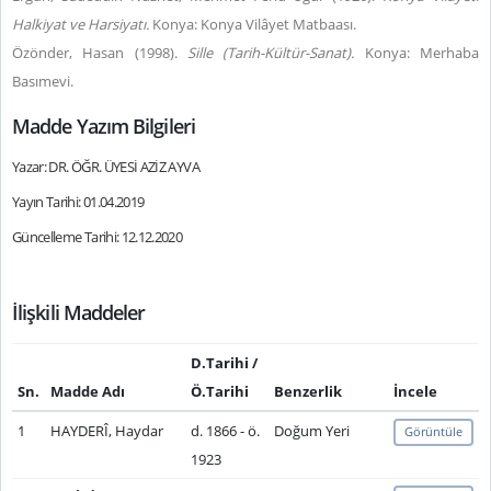
Halkiyat ve Harsiyatı.
Konya: Konya Vilâyet Matbaası.
Özönder, Hasan (1998).
Sille (Tarih-Kültür-Sanat).
Konya: Merhaba
Basımevi.
Madde Yazım Bilgileri
Yazar: DR. ÖĞR. ÜYESİ AZİZ AYVA
Yayın Tarihi: 01.04.2019
Güncelleme Tarihi: 12.12.2020
İlişkili Maddeler
D.Tarihi /
Sn.
Madde Adı
Ö.Tarihi
Benzerlik
İncele
1
HAYDERÎ, Haydar
d. 1866 - ö.
Doğum Yeri
Görüntüle
1923