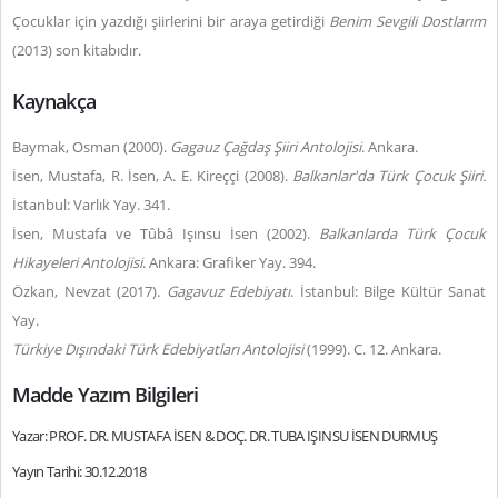
Çocuklar için yazdığı şiirlerini bir araya getirdiği
Benim Sevgili Dostlarım
(2013) son kitabıdır.
Kaynakça
Baymak, Osman (2000).
Gagauz Çağdaş Şiiri Antolojisi
. Ankara.
İsen, Mustafa, R. İsen, A. E. Kireççi (2008).
Balkanlar'da Türk Çocuk Şiiri.
İstanbul: Varlık Yay. 341.
İsen, Mustafa ve Tûbâ Işınsu İsen (2002).
Balkanlarda Türk Çocuk
Hikayeleri Antolojisi
. Ankara: Grafiker Yay. 394.
Özkan, Nevzat (2017).
Gagavuz Edebiyatı
. İstanbul: Bilge Kültür Sanat
Yay.
Türkiye Dışındaki Türk Edebiyatları Antolojisi
(1999). C. 12. Ankara.
Madde Yazım Bilgileri
Yazar: PROF. DR. MUSTAFA İSEN & DOÇ. DR. TUBA IŞINSU İSEN DURMUŞ
Yayın Tarihi: 30.12.2018