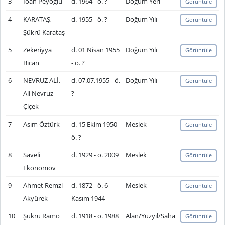
3
İoan Peyoglu
d. 1964 - ö. ?
Doğum Yeri
Görüntüle
4
KARATAŞ,
d. 1955 - ö. ?
Doğum Yılı
Görüntüle
Şükrü Karataş
5
Zekeriyya
d. 01 Nisan 1955
Doğum Yılı
Görüntüle
Bican
- ö. ?
6
NEVRUZ ALİ,
d. 07.07.1955 - ö.
Doğum Yılı
Görüntüle
Ali Nevruz
?
Çiçek
7
Asım Öztürk
d. 15 Ekim 1950 -
Meslek
Görüntüle
ö. ?
8
Saveli
d. 1929 - ö. 2009
Meslek
Görüntüle
Ekonomov
9
Ahmet Remzi
d. 1872 - ö. 6
Meslek
Görüntüle
Akyürek
Kasım 1944
10
Şükrü Ramo
d. 1918 - ö. 1988
Alan/Yüzyıl/Saha
Görüntüle