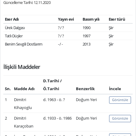
Güncelleme Tarihi: 12.11.2020
Eser Adı
Yayın evi
Basım yılı
Eser türü
Ürek Dalgası
? / ?
1990
Şiir
Tatlı Düşler
? / ?
1997
Şiir
Benim Sevgili Dostlarım
- / -
2013
Şiir
İlişkili Maddeler
D.Tarihi /
Sn.
Madde Adı
Ö.Tarihi
Benzerlik
İncele
1
Dimitri
d. 1963 - ö. ?
Doğum Yeri
Görüntüle
Kihayoglu
2
Dimitri
d. 1933 - ö. 1986
Doğum Yeri
Görüntüle
Karaçoban