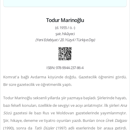
Todur Marinoğlu
(d. 1955 / ö. -)
şair, hikâyeci
(Yeni Edebiyat / 20. Yüzyıl / Türkiye Dışı)
ISBN: 978-9944-237-86-4
Komrat'a bağlı Avdarma köyünde doğdu. Gazetecilik öğrenimi gördü.
Bir süre gazetecilik ve öğretmenlik yaptı.
Todur Marinoğlu seksenli yıllarda şiir yazmaya başladı. Şiirlerinde hayatı,
bazı felsefi konuları, özellikle de sevgiyi ve acıyı anlatmıştır. İlk şiirleri
Ana
Sözü
gazetesi ile bazı Rus ve Moldovan gazetelerinde yayımlanmıştır.
Şiir, hikaye, deneme ve tiyatro oyunları yazdı. Bunları önce
Ürek Dalgası
(1990), sonra da
Tatlı Düşler
(1997) adlı eserlerinde bir araya getirdi.