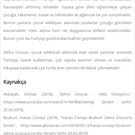
hassasiyeti arttırmış olmalıdır. Yazara göre dilini öğrenmeye çalışan
çocuğa, tekerleme, masal ve bilmeceler ile eğlenceli bir yol sunulmalıdır.
Bunun yanısıra çocuk edebiyatı alanında yazılanlar çocuğu gönülden
kavramalıdır. Hem aklına hem de duygularına birlikte seslenmelidir.
Bunun yolu da Türkçeyi güzel kullanmaktan geçmektedir.
Zehra Ünüvar, çocuk edebiyatı alanında eser veren yazarlar arasında
Türkçeyi özenli kullanması, çok sayıda eserinin olması ve masaldan
hikayeye kadar pek çok türde eser vermesi ile dikkat çekmektedir.
Kaynakça
Akbaşak, Osman (2018). "Zehra Ünüvar - Vefa İstasyonu".
https://www.youtube.com/watch?v=MrBfaLbwYeg [erişim tarihi:
25.03.2019]
Bozkurt, Hasan Cüneyt (2018). "Hasan Cüneyt Bozkurt Zehra Ünüvar’a
Sordu". http://www.aksisanat.com/2018/03/12/hasan-cuneyt-bozkurt-
zehra-unuvara-sordu/ [erişim tarihi: 25.03.2019].