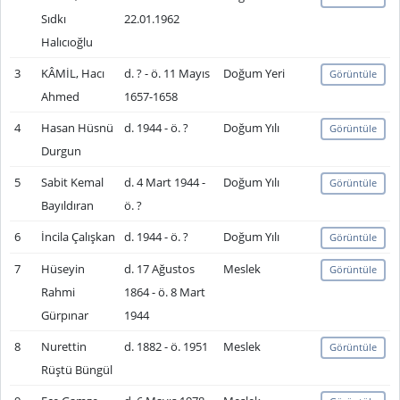
Sıdkı
22.01.1962
Halıcıoğlu
3
KÂMİL, Hacı
d. ? - ö. 11 Mayıs
Doğum Yeri
Görüntüle
Ahmed
1657-1658
4
Hasan Hüsnü
d. 1944 - ö. ?
Doğum Yılı
Görüntüle
Durgun
5
Sabit Kemal
d. 4 Mart 1944 -
Doğum Yılı
Görüntüle
Bayıldıran
ö. ?
6
İncila Çalışkan
d. 1944 - ö. ?
Doğum Yılı
Görüntüle
7
Hüseyin
d. 17 Ağustos
Meslek
Görüntüle
Rahmi
1864 - ö. 8 Mart
Gürpınar
1944
8
Nurettin
d. 1882 - ö. 1951
Meslek
Görüntüle
Rüştü Büngül