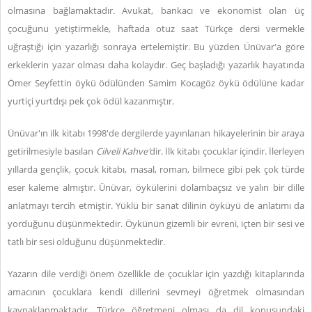
olmasına bağlamaktadır. Avukat, bankacı ve ekonomist olan üç
çocuğunu yetiştirmekle, haftada otuz saat Türkçe dersi vermekle
uğraştığı için yazarlığı sonraya ertelemiştir. Bu yüzden Ünüvar'a göre
erkeklerin yazar olması daha kolaydır. Geç başladığı yazarlık hayatında
Ömer Seyfettin öykü ödülünden Samim Kocagöz öykü ödülüne kadar
yurtiçi yurtdışı pek çok ödül kazanmıştır.
Ünüvar'ın ilk kitabı 1998'de dergilerde yayınlanan hikayelerinin bir araya
getirilmesiyle basılan
Cilveli Kahve'
dir. İlk kitabı çocuklar içindir. İlerleyen
yıllarda gençlik, çocuk kitabı, masal, roman, bilmece gibi pek çok türde
eser kaleme almıştır. Ünüvar, öykülerini dolambaçsız ve yalın bir dille
anlatmayı tercih etmiştir. Yüklü bir sanat dilinin öyküyü de anlatımı da
yorduğunu düşünmektedir. Öykünün gizemli bir evreni, içten bir sesi ve
tatlı bir sesi olduğunu düşünmektedir.
Yazarın dile verdiği önem özellikle de çocuklar için yazdığı kitaplarında
amacının çocuklara kendi dillerini sevmeyi öğretmek olmasından
kaynaklanmaktadır. Türkçe öğretmeni olması da dil konusundaki