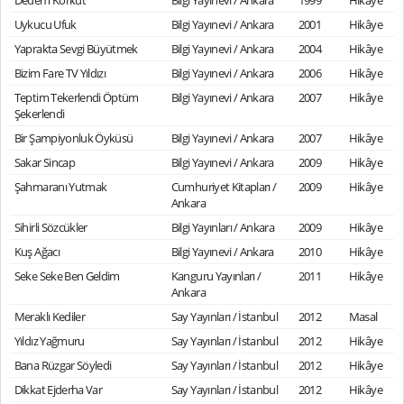
Dedem Korkut
Bilgi Yayınevi / Ankara
1999
Hikâye
Uykucu Ufuk
Bilgi Yayınevi / Ankara
2001
Hikâye
Yaprakta Sevgi Büyütmek
Bilgi Yayınevi / Ankara
2004
Hikâye
Bizim Fare TV Yıldızı
Bilgi Yayınevi / Ankara
2006
Hikâye
Teptim Tekerlendi Öptüm
Bilgi Yayınevi / Ankara
2007
Hikâye
Şekerlendi
Bir Şampiyonluk Öyküsü
Bilgi Yayınevi / Ankara
2007
Hikâye
Sakar Sincap
Bilgi Yayınevi / Ankara
2009
Hikâye
Şahmaranı Yutmak
Cumhuriyet Kitapları /
2009
Hikâye
Ankara
Sihirli Sözcükler
Bilgi Yayınları / Ankara
2009
Hikâye
Kuş Ağacı
Bilgi Yayınevi / Ankara
2010
Hikâye
Seke Seke Ben Geldim
Kanguru Yayınları /
2011
Hikâye
Ankara
Meraklı Kediler
Say Yayınları / İstanbul
2012
Masal
Yıldız Yağmuru
Say Yayınları / İstanbul
2012
Hikâye
Bana Rüzgar Söyledi
Say Yayınları / İstanbul
2012
Hikâye
Dikkat Ejderha Var
Say Yayınları / İstanbul
2012
Hikâye