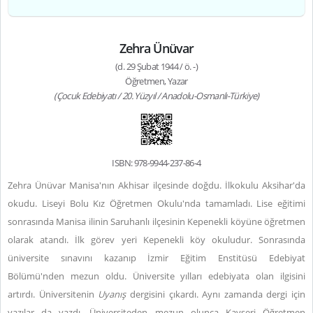
Zehra Ünüvar
(d. 29 Şubat 1944 / ö. -)
Öğretmen, Yazar
(Çocuk Edebiyatı / 20. Yüzyıl / Anadolu-Osmanlı-Türkiye)
ISBN: 978-9944-237-86-4
Zehra Ünüvar Manisa'nın Akhisar ilçesinde doğdu. İlkokulu Aksihar'da
okudu. Liseyi Bolu Kız Öğretmen Okulu'nda tamamladı. Lise eğitimi
sonrasında Manisa ilinin Saruhanlı ilçesinin Kepenekli köyüne öğretmen
olarak atandı. İlk görev yeri Kepenekli köy okuludur. Sonrasında
üniversite sınavını kazanıp İzmir Eğitim Enstitüsü Edebiyat
Bölümü'nden mezun oldu. Üniversite yılları edebiyata olan ilgisini
artırdı. Üniversitenin
Uyanış
dergisini çıkardı. Aynı zamanda dergi için
yazılar da yazdı. Üniversiteden mezun olunca Kayseri Öğretmen