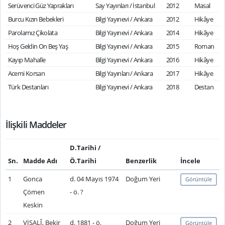
Serüvenci Güz Yaprakları
Say Yayınları / İstanbul
2012
Masal
Burcu Kızın Bebekleri
Bilgi Yayınevi / Ankara
2012
Hikâye
Parolamız Çikolata
Bilgi Yayınevi / Ankara
2014
Hikâye
Hoş Geldin On Beş Yaş
Bilgi Yayınevi / Ankara
2015
Roman
Kayıp Mahalle
Bilgi Yayınevi / Ankara
2016
Hikâye
Acemi Korsan
Bilgi Yayınları / Ankara
2017
Hikâye
Türk Destanları
Bilgi Yayınevi / Ankara
2018
Destan
İlişkili Maddeler
D.Tarihi /
Sn.
Madde Adı
Ö.Tarihi
Benzerlik
İncele
1
Gonca
d. 04 Mayıs 1974
Doğum Yeri
Görüntüle
Çömen
- ö. ?
Keskin
2
VİSALÎ, Bekir
d. 1881 - ö.
Doğum Yeri
Görüntüle