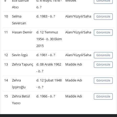
9
Ece Gamze
d. 6 Mayıs 1978 -
Meslek
Görüntüle
Atıcı
ö. ?
10
Selma
d. 1983 - ö. ?
Alan/Yüzyıl/Saha
Görüntüle
Severcan
11
Hasan Demir
d. 12 Temmuz
Alan/Yüzyıl/Saha
Görüntüle
1954 - ö. 30 Ekim
2015
12
Sevin İzgü
d. 1961 - ö. ?
Alan/Yüzyıl/Saha
Görüntüle
13
Zehra Tapunç
d. 08 Aralık 1962
Madde Adı
Görüntüle
- ö. ?
14
Zehra
d. 12 Şubat 1948
Madde Adı
Görüntüle
İpşiroğlu
- ö. ?
15
Zehra Betül
d. 1966 - ö. ?
Madde Adı
Görüntüle
Yazıcı