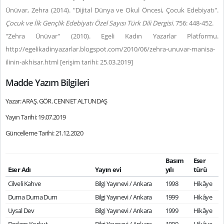
Ünüvar, Zehra (2014). "Dijital Dünya ve Okul Öncesi, Çocuk Edebiyatı".
Çocuk ve İlk Gençlik Edebiyatı Özel Sayısı Türk Dili Dergisi.
756: 448-452.
"Zehra Ünüvar" (2010). Egeli Kadın Yazarlar Platformu.
http://egelikadinyazarlar.blogspot.com/2010/06/zehra-unuvar-manisa-
ilinin-akhisar.html [erişim tarihi: 25.03.2019]
Madde Yazım Bilgileri
Yazar: ARAŞ. GÖR. CENNET ALTUNDAŞ
Yayın Tarihi: 19.07.2019
Güncelleme Tarihi: 21.12.2020
Basım
Eser
Eser Adı
Yayın evi
yılı
türü
Cilveli Kahve
Bilgi Yayınevi / Ankara
1998
Hikâye
Duma Duma Dum
Bilgi Yayınevi / Ankara
1999
Hikâye
Uysal Dev
Bilgi Yayınevi / Ankara
1999
Hikâye