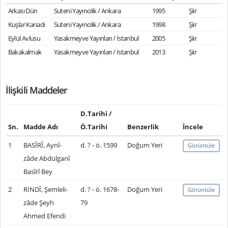
Arkası Dün
Suteni Yayıncılık / Ankara
1995
Şiir
Kuşlar Kanadı
Suteni Yayıncılık / Ankara
1998
Şiir
Eylül Avlusu
Yasakmeyve Yayınları / İstanbul
2005
Şiir
Bakakalmak
Yasakmeyve Yayınları / İstanbul
2013
Şiir
İlişkili Maddeler
D.Tarihi /
Sn.
Madde Adı
Ö.Tarihi
Benzerlik
İncele
1
BASÎRÎ, Aynî-
d. ? - ö. 1599
Doğum Yeri
Görüntüle
zâde Abdülganî
Basîrî Bey
2
RİNDÎ, Şemleli-
d. ? - ö. 1678-
Doğum Yeri
Görüntüle
zâde Şeyh
79
Ahmed Efendi