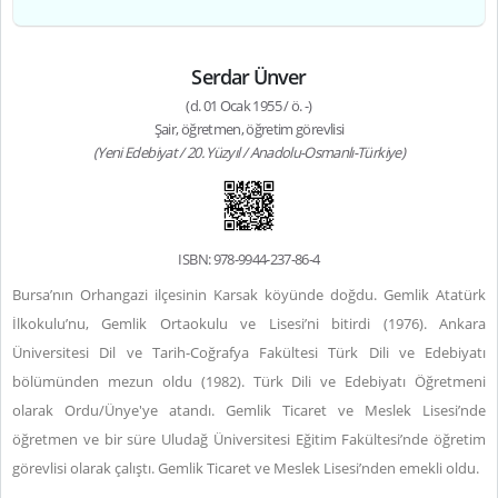
Serdar Ünver
(d. 01 Ocak 1955 / ö. -)
Şair, öğretmen, öğretim görevlisi
(Yeni Edebiyat / 20. Yüzyıl / Anadolu-Osmanlı-Türkiye)
ISBN: 978-9944-237-86-4
Bursa’nın Orhangazi ilçesinin Karsak köyünde doğdu. Gemlik Atatürk
İlkokulu’nu, Gemlik Ortaokulu ve Lisesi’ni bitirdi (1976). Ankara
Üniversitesi Dil ve Tarih-Coğrafya Fakültesi Türk Dili ve Edebiyatı
bölümünden mezun oldu (1982). Türk Dili ve Edebiyatı Öğretmeni
olarak Ordu/Ünye'ye atandı. Gemlik Ticaret ve Meslek Lisesi’nde
öğretmen ve bir süre Uludağ Üniversitesi Eğitim Fakültesi’nde öğretim
görevlisi olarak çalıştı. Gemlik Ticaret ve Meslek Lisesi’nden emekli oldu.