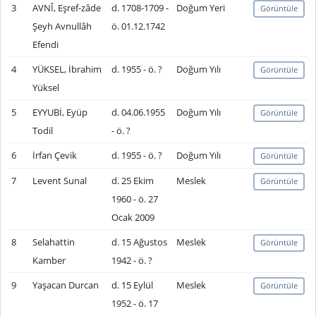
3
AVNÎ, Eşref-zâde
d. 1708-1709 -
Doğum Yeri
Görüntüle
Şeyh Avnullâh
ö. 01.12.1742
Efendi
4
YÜKSEL, İbrahim
d. 1955 - ö. ?
Doğum Yılı
Görüntüle
Yüksel
5
EYYUBİ, Eyüp
d. 04.06.1955
Doğum Yılı
Görüntüle
Todil
- ö. ?
6
İrfan Çevik
d. 1955 - ö. ?
Doğum Yılı
Görüntüle
7
Levent Sunal
d. 25 Ekim
Meslek
Görüntüle
1960 - ö. 27
Ocak 2009
8
Selahattin
d. 15 Ağustos
Meslek
Görüntüle
Kamber
1942 - ö. ?
9
Yaşacan Durcan
d. 15 Eylül
Meslek
Görüntüle
1952 - ö. 17