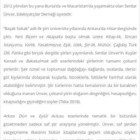
2012 yılından bu yana Bursa’da ve Macaristan’da yaşamakta olan Serdar
Ünver, Edebiyatçılar Derneği üyesidir.
‘’Başak Sokak’’ adlı ilk şiiri üniversite yıllarında Ankara’da
Hisar
dergisinde
çıktı.
Yeni Biçem
ve
Akapalta
başta olmak üzere
Kitap-lık, Sincan
İstasyonu, Varlık, Yasakmeyve, Eşik, İzlek, Şiir-lik, Mühür, Çağdaş Türk
Dili, Patika
gibi birçok dergide şiirleri yayımlandı.
Serdar Ünver’in
Kuşlar
Kanadı
ve
Bakakalmak
adlı eserlerindeki şiirlerinin tamamı çobanıl
şiirlerdir. Şair öznel ve toplumsal dağdağayı dağlarda, ovalarda, deniz-
göl kıyılarında dolaşarak kuşlarla, böceklerle, bitkilerle hemhal olarak
atabildiğini belirtmiştir. Şiir türlerinin hatta temalarının da bir karakteri
olduğuna inanan Ünver, çobanıl şiirin doğanın dinginliğini, hesapsızlığını,
kitapsızlığını giyindiğini söyler (Teke 2018).
Arkası Dün
ve
Eylül Avlusu
eserlerinde tematik bir bütünlük
gözetmeden sadece saf şiir arayışına yönelmiştir. Ünver, saf şiirden
vazgeçmeme ilkesinin bütün kitaplarında geçerli olduğunu söyler.