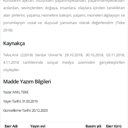
Konularını aşktan, hüzünden, yaşanmışlıklardan, yaşanmamışlıklardan,
acılardan, sevinçlerden; doğaya, insanlara, olaylara içinden tanıklıktan
alan şiirlerini, yaşama, nesnelere bakışın; yaşamı, nesneleri algılayışın ve
yorumlayışın ussal ve duyusal yansıması olarak değerlendirir (Teke
2018).
Kaynakça
Teke,Anıl (22018) Serdar Ünver'le 29.10.2018, 30.10.2018, 03.11.2018,
4.11.2018 tarihlerinde sosyal medya üzerinden gerçekleştirilen
söyleşiler.
Madde Yazım Bilgileri
Yazar: ANIL TEKE
Yayın Tarihi: 31.03.2019
Güncelleme Tarihi: 20.12.2020
Eser Adı
Yayın evi
Basım yılı
Eser türü