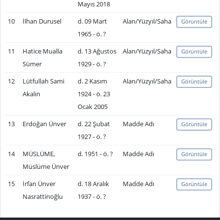
Mayıs 2018
10
İlhan Durusel
d. 09 Mart
Alan/Yüzyıl/Saha
Görüntüle
1965 - ö. ?
11
Hatice Mualla
d. 13 Ağustos
Alan/Yüzyıl/Saha
Görüntüle
Sümer
1929 - ö. ?
12
Lütfullah Sami
d. 2 Kasım
Alan/Yüzyıl/Saha
Görüntüle
Akalın
1924 - ö. 23
Ocak 2005
13
Erdoğan Ünver
d. 22 Şubat
Madde Adı
Görüntüle
1927 - ö. ?
14
MÜSLÜME,
d. 1951 - ö. ?
Madde Adı
Görüntüle
Müslüme Ünver
15
İrfan Ünver
d. 18 Aralık
Madde Adı
Görüntüle
Nasrattinoğlu
1937 - ö. ?