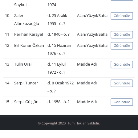
Soykut
1974
10
Zafer
d. 25 Aralık
Alan/Yüzyıl/Saha
Görüntüle
Altınkozaoğlu
1955 - ö. ?
11
Perihan Karayel
d. 1940 - ö. ?
Alan/Yüzyıl/Saha
Görüntüle
12
Elif Konar Özkan
d. 15 Haziran
Alan/Yüzyıl/Saha
Görüntüle
1976 - ö. ?
13
Tülin Ural
d. 11 Eylül
Madde Adı
Görüntüle
1972 - ö. ?
14
Serpil Tuncer
d. 8 Ocak 1972
Madde Adı
Görüntüle
- ö. ?
15
Serpil Gülgûn
d. 1958 - ö. ?
Madde Adı
Görüntüle
© Copyright 2020. Tüm Hakları Saklıdır.