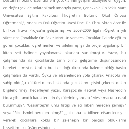
Destanı'nı okul öncesi dönem çocuklarının gelişim düzeyine en uygun,
en doğru şekilde anlatabilmek amacıyla yazar, Çanakkale On Sekiz Mart
Üniversitesi Eğitim Fakültesi İlköğretim Bölümü Okul Öncesi
Öğretmenliği Anabilim Dalı Öğretim Üyesi Doç. Dr. Ebru Aktan Acar ile
birlikte Truva Projesi'ni geliştirmiş ve 2008-2009 Eğitim-Öğretim yılı
süresince Çanakkale On Sekiz Mart Üniversitesi Çocuklar Evi'nde eğitim
gören çocuklar, öğretmenleri ve aileleri eşliğinde proje uygulanıp bir
kitap seti halinde yayınlanarak okurlara sunulmuştur. Yazar, bu
çalışmasında da çocuklarda tarih bilinci geliştirme düşüncesinden
hareket etmiştir. Ural'ın bu ilke doğrultusunda kaleme aldığı başka
çalışmaları da vardır. Öykü ve efsanelerden yola çıkarak Anadolu ve
sahip olduğu kültürel miras hakkında çocukların ilgisini çekerek onları
bilgilendirmeyi hedefleyen yazar, Karagöz ile Hacivat veya Nasreddin
Hoca gibi tanıdık karakterlerin öykülerinin yanısıra "Mesir macunu nasıl
bulunmuş?", "Gaziantep'in ünlü fıstığı ve acı biberi nereden gelmiş?"
veya "Rize ismini nereden almış?" gibi daha az bilinen efsanelere yer
vererek çocuklara köklü bir geleneğin bir parçası olduklarını
hissettirmek düşüncesindedir.