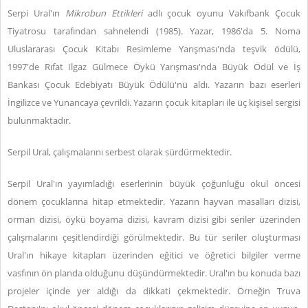
Serpi Ural'ın
Mikrobun Ettikleri
adlı çocuk oyunu Vakıfbank Çocuk
Tiyatrosu tarafından sahnelendi (1985). Yazar, 1986'da 5. Noma
Uluslararası Çocuk Kitabı Resimleme Yarışması'nda teşvik ödülü,
1997'de Rıfat Ilgaz Gülmece Öykü Yarışması'nda Büyük Ödül ve İş
Bankası Çocuk Edebiyatı Büyük Ödülü'nü aldı. Yazarın bazı eserleri
İngilizce ve Yunancaya çevrildi. Yazarın çocuk kitapları ile üç kişisel sergisi
bulunmaktadır.
Serpil Ural, çalışmalarını serbest olarak sürdürmektedir.
Serpil Ural'ın yayımladığı eserlerinin büyük çoğunluğu okul öncesi
dönem çocuklarına hitap etmektedir. Yazarın hayvan masalları dizisi,
orman dizisi, öykü boyama dizisi, kavram dizisi gibi seriler üzerinden
çalışmalarını çeşitlendirdiği görülmektedir. Bu tür seriler oluşturması
Ural'ın hikaye kitapları üzerinden eğitici ve öğretici bilgiler verme
vasfının ön planda olduğunu düşündürmektedir. Ural'ın bu konuda bazı
projeler içinde yer aldığı da dikkati çekmektedir. Örneğin Truva