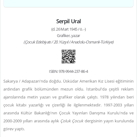
Serpil Ural
(d. 26 Mart 1945 / ö. -)
Grafiker, yazar
(Çocuk Edebiyatı / 20. Yüzyıl / Anadolu-Osmanlı-Türkiye)
ISBN: 978-9944-237-86-4
Sakarya / Adapazarı'nda doğdu. Üsküdar Amerikan Kız Lisesi eğitiminin
ardından grafik bölümünden mezun oldu. İstanbul'da çeşitli reklam
ajanslarında metin yazarı ve grafiker olarak çalıştı. 1978 yılından beri
çocuk kitabı yazarlığı ve çizerliği ile ilgilenmektedir. 1997-2003 yılları
arasında Kültür Bakanlığı'nın Çocuk Yayınları Danışma Kurulu'nda ve
2000-2009 yılları arasında aylık
Çoluk Çocuk
dergisinin yayın kurulunda
görev yaptı.