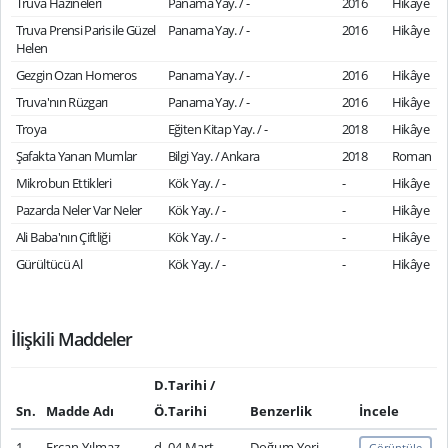
Truva Hazineleri
Panama Yay. / -
2016
Hikâye
Truva Prensi Paris ile Güzel
Panama Yay. / -
2016
Hikâye
Helen
Gezgin Ozan Homeros
Panama Yay. / -
2016
Hikâye
Truva'nın Rüzgarı
Panama Yay. / -
2016
Hikâye
Troya
Eğiten Kitap Yay. / -
2018
Hikâye
Şafakta Yanan Mumlar
Bilgi Yay. / Ankara
2018
Roman
Mikrobun Ettikleri
Kök Yay. / -
-
Hikâye
Pazarda Neler Var Neler
Kök Yay. / -
-
Hikâye
Ali Baba'nın Çiftliği
Kök Yay. / -
-
Hikâye
Gürültücü Al
Kök Yay. / -
-
Hikâye
İlişkili Maddeler
D.Tarihi /
Sn.
Madde Adı
Ö.Tarihi
Benzerlik
İncele
1
Ercan Yılmaz
d. 04 Mart
Doğum Yeri
Görüntüle