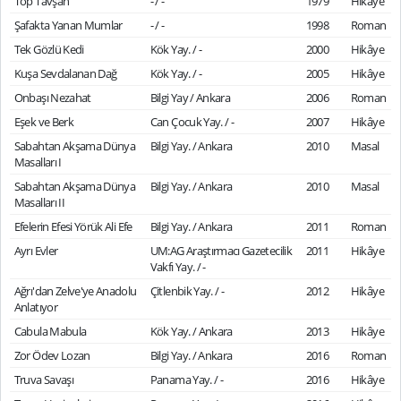
Top Tavşan
- / -
1979
Hikâye
Şafakta Yanan Mumlar
- / -
1998
Roman
Tek Gözlü Kedi
Kök Yay. / -
2000
Hikâye
Kuşa Sevdalanan Dağ
Kök Yay. / -
2005
Hikâye
Onbaşı Nezahat
Bilgi Yay / Ankara
2006
Roman
Eşek ve Berk
Can Çocuk Yay. / -
2007
Hikâye
Sabahtan Akşama Dünya
Bilgi Yay. / Ankara
2010
Masal
Masalları I
Sabahtan Akşama Dünya
Bilgi Yay. / Ankara
2010
Masal
Masalları II
Efelerin Efesi Yörük Ali Efe
Bilgi Yay. / Ankara
2011
Roman
Ayrı Evler
UM:AG Araştırmacı Gazetecilik
2011
Hikâye
Vakfı Yay. / -
Ağrı'dan Zelve'ye Anadolu
Çitlenbik Yay. / -
2012
Hikâye
Anlatıyor
Cabula Mabula
Kök Yay. / Ankara
2013
Hikâye
Zor Ödev Lozan
Bilgi Yay. / Ankara
2016
Roman
Truva Savaşı
Panama Yay. / -
2016
Hikâye