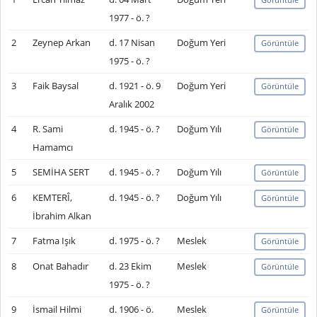
1977 - ö. ?
2
Zeynep Arkan
d. 17 Nisan
Doğum Yeri
Görüntüle
1975 - ö. ?
3
Faik Baysal
d. 1921 - ö. 9
Doğum Yeri
Görüntüle
Aralık 2002
4
R. Sami
d. 1945 - ö. ?
Doğum Yılı
Görüntüle
Hamamcı
5
SEMİHA SERT
d. 1945 - ö. ?
Doğum Yılı
Görüntüle
6
KEMTERÎ,
d. 1945 - ö. ?
Doğum Yılı
Görüntüle
İbrahim Alkan
7
Fatma Işık
d. 1975 - ö. ?
Meslek
Görüntüle
8
Onat Bahadır
d. 23 Ekim
Meslek
Görüntüle
1975 - ö. ?
9
İsmail Hilmi
d. 1906 - ö.
Meslek
Görüntüle