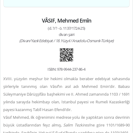
VÂSIF, Mehmed Emîn
(d. ?/? - ö. 1137/1724-25)
divan şairi
(Divan/Yazılı Edebiyat / 18. Yüzyıl / Anadolu-Osmanlı-Türkiye)
ISBN: 978-9944-237-86-4
XVIII. yüzyılın meşhur bir hekimi olmakla beraber edebiyat sahasında
şiirleriyle tanınmış olan Vâsıf’ın asıl adı Mehmed Emin’dir. Babası
Süleymaniye Dârüşşifâsı başhekimi ve II. Ahmed zamanında 1103 / 1691
yılında sarayda hekimbaşı olan, İstanbul payesi ve Rumeli Kazaskerliği
payesi kazanmış Tablî Hasan Efendi’dir.
Vâsıf Mehmed, ilk öğrenimini medrese yolu ile yaptıktan sonra devrinin
büyük üstadlarından feyz almış,
Salim Tezkiresi
’ne göre 1101/1689-90
tarihinde, Şeyhî’nin
Vekayiü’l-Fudalâ
’sında yazdığına göre de 1103/1691-