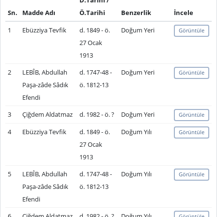
D.Tarihi /
Sn.
Madde Adı
Ö.Tarihi
Benzerlik
İncele
1
Ebüzziya Tevfik
d. 1849 - ö.
Doğum Yeri
Görüntüle
27 Ocak
1913
2
LEBÎB, Abdullah
d. 1747-48 -
Doğum Yeri
Görüntüle
Paşa-zâde Sâdık
ö. 1812-13
Efendi
3
Çiğdem Aldatmaz
d. 1982 - ö. ?
Doğum Yeri
Görüntüle
4
Ebüzziya Tevfik
d. 1849 - ö.
Doğum Yılı
Görüntüle
27 Ocak
1913
5
LEBÎB, Abdullah
d. 1747-48 -
Doğum Yılı
Görüntüle
Paşa-zâde Sâdık
ö. 1812-13
Efendi
6
Çiğdem Aldatmaz
d. 1982 - ö. ?
Doğum Yılı
Görüntüle