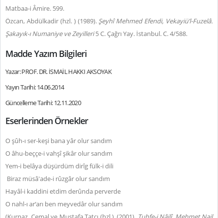
Matbaa-i Âmire. 599.
Özcan, Abdülkadir (hzl. ) (1989).
Şeyhî Mehmed Efendi, Vekayiü’l-Fuzelâ.
Şakayık-ı Numaniye ve Zeyilleri
5 C. Çağrı Yay. İstanbul. C. 4/588.
Madde Yazım Bilgileri
Yazar: PROF. DR. İSMAİL HAKKI AKSOYAK
Yayın Tarihi: 14.06.2014
Güncelleme Tarihi: 12.11.2020
Eserlerinden Örnekler
O şûh-ı ser-keşi bana yâr olur sandım
O âhu-beççe-i vahşî şikâr olur sandım
Yem-i belâya düşürdüm dirîg fülk-i dili
Biraz müsâ'ade-i rûzgâr olur sandım
Hayâl-i kaddini etdim derûnda perverde
O nahl-ı ar‘arı ben meyvedâr olur sandım
(Kurnaz, Cemal ve Mustafa Tatcı (hzl.). (2001).
Tuhfe-i Nâilî, Mehmet Nail