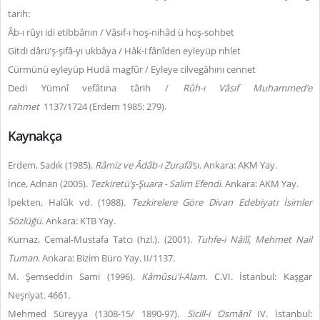
tarih:
Âb-ı rûyı idi etibbânın / Vâsıf-ı hoş-nihâd ü hoş-sohbet
Gitdi dârü’ş-şifâ-yı ukbâya / Hâk-i fânîden eyleyüp rıhlet
Cürmünü eyleyüp Hudâ magfûr / Eyleye cilvegâhını cennet
Dedi Yümnî vefâtına târih /
Rûh-ı Vâsıf Muhammed’e
rahmet
1137/1724 (Erdem 1985: 279).
Kaynakça
Erdem, Sadık (1985).
Râmiz ve Âdâb-ı Zurafâ’
sı. Ankara: AKM Yay.
İnce, Adnan (2005).
Tezkiretü’ş-Şuara - Salim Efendi
. Ankara: AKM Yay.
İpekten, Halûk vd. (1988).
Tezkirelere Göre Divan Edebiyatı İsimler
Sözlüğü
. Ankara: KTB Yay.
Kurnaz, Cemal-Mustafa Tatcı (hzl.). (2001).
Tuhfe-i Nâilî, Mehmet Nail
Tuman
. Ankara: Bizim Büro Yay. II/1137.
M. Şemseddin Sami (1996).
Kâmûsü'l-Alam.
C.VI. İstanbul: Kaşgar
Neşriyat. 4661.
Mehmed Süreyya (1308-15/ 1890-97).
Sicill-i Osmânî
IV. İstanbul: