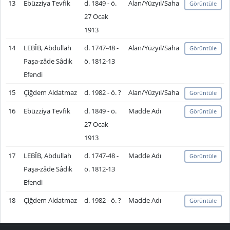
13
Ebüzziya Tevfik
d. 1849 - ö.
Alan/Yüzyıl/Saha
Görüntüle
27 Ocak
1913
14
LEBÎB, Abdullah
d. 1747-48 -
Alan/Yüzyıl/Saha
Görüntüle
Paşa-zâde Sâdık
ö. 1812-13
Efendi
15
Çiğdem Aldatmaz
d. 1982 - ö. ?
Alan/Yüzyıl/Saha
Görüntüle
16
Ebüzziya Tevfik
d. 1849 - ö.
Madde Adı
Görüntüle
27 Ocak
1913
17
LEBÎB, Abdullah
d. 1747-48 -
Madde Adı
Görüntüle
Paşa-zâde Sâdık
ö. 1812-13
Efendi
18
Çiğdem Aldatmaz
d. 1982 - ö. ?
Madde Adı
Görüntüle