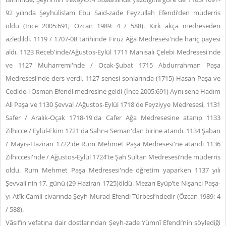
92 yılında Şeyhülislam Ebu Said-zade Feyzullah Efendi’den müderris
oldu (İnce 2005:691; Özcan 1989: 4 / 588). Kırk akça medreseden
azledildi. 1119 / 1707-08 tarihinde Firuz Ağa Medresesi'nde hariç payesi
aldı. 1123 Receb'inde/Ağustos-Eylül 1711 Manisalı Çelebi Medresesi'nde
ve 1127 Muharremi'nde / Ocak-Şubat 1715 Abdurrahman Paşa
Medresesi'nde ders verdi. 1127 senesi sonlarında (1715) Hasan Paşa ve
Cedide-i Osman Efendi medresine geldi (İnce 2005:691) Aynı sene Hadım
Ali Paşa ve 1130 Şevval /Ağustos-Eylül 1718'de Feyziyye Medresesi, 1131
Safer / Aralık-Oçak 1718-19'da Cafer Ağa Medresesine atanıp 1133
Zilhicce / Eylül-Ekim 1721'da Sahn-ı Seman'dan birine atandı. 1134 Şaban
/ Mayıs-Haziran 1722'de Rum Mehmet Paşa Medresesi'ne atandı 1136
Zilhiccesi'nde / Ağustos-Eylül 1724’te Şah Sultan Medresesi’nde müderris
oldu. Rum Mehmet Paşa Medresesi'nde öğretim yaparken 1137 yılı
Şevvali'nin 17. günü (29 Haziran 1725)öldü. Mezarı Eyüp’te Nişancı Paşa-
yı Atîk Camii civarında Şeyh Murad Efendi Türbesi’ndedir
(Özcan 1989: 4
/ 588).
Vâsıf’ın vefatına dair dostlarından Şeyh-zade Yümnî Efendi’nin söylediği