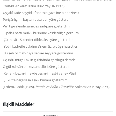
Tuman
. Ankara: Bizim Büro Yay. II/1137.)
Uşşakî-zade Seyyid Efendi’nin gazeline bir naziresi:
Perîşânlıgımı baştan başa ben yâre gösterdim
Velî tîg-i elemle şâneveş sad-pâre gösterdim
Sipâh-i hattı mülk-i hüsnüne kasdetdiğin gördüm
Çü mir’ât-i Sikender dilde aks-i yâre gösterdim
Yed-i kudretle yakdım sînem üzre dâg-ı hasretler
Bu şeb ol mâh-rûya seb’a-i seyyâre gösterdim
Uçurdu murg-ı aklın gülsitânda gördügü demde
O gül-ruhsârı bir kez andelîb-i zâre gösterdim
Kenâr-ı bezm-i meyde çeşm-i mest-i yâr ey Vâsıf
Şüküfte nergisâsâ âşık-ı bîmâra gösterdim
(Erdem, Sadık (1985).
Râmiz ve Âdâb-ı Zurafâ’sı
. Ankara: AKM Yay. 279.)
İlişkili Maddeler