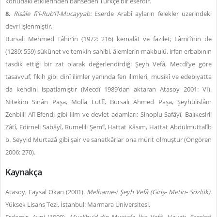
konudaki etkilerinden bahseden Türkçe bir eserdir.
8.
Risâle fi’l-Rub’i’l-Mucayyab:
Eserde Arabî ayların felekler üzerindeki
devri işlenmiştir.
Bursalı Mehmed Tâhir’in (1972: 216) kemalât ve fazilet; Lâmi’î’nin de
(1289: 559) sükûnet ve temkin sahibi, âlemlerin makbulü, irfan erbabının
tasdik ettiği bir zat olarak değerlendirdiği Şeyh Vefâ, Mecdî’ye göre
tasavvuf, fıkıh gibi dinî ilimler yanında fen ilimleri, musikî ve edebiyatta
da kendini ispatlamıştır (Mecdî 1989’dan aktaran Atasoy 2001: VI).
Nitekim Sinân Paşa, Molla Lutfî, Bursalı Ahmed Paşa, Şeyhülislâm
Zenbilli Alî Efendi gibi ilim ve devlet adamları; Sinoplu Safâyî, Balıkesirli
Zâtî, Edirneli Sabâyî, Rumelili Şem’î, Hattat Kâsım, Hattat Abdülmuttalîb
b. Seyyid Murtazâ gibi şair ve sanatkârlar ona mürit olmuştur (Öngören
2006: 270).
Kaynakça
Atasoy, Faysal Okan (2001).
Melhame-i Şeyh Vefâ (Giriş- Metin- Sözlük).
Yüksek Lisans Tezi. İstanbul: Marmara Üniversitesi.