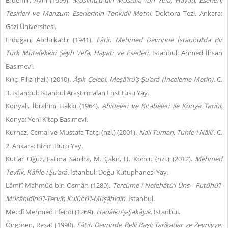
Erdemir, Avni (1999).
Muslihu’d-din Mustafa İbn Vefâ, Hayatı, Eserleri,
Tesirleri ve Manzum Eserlerinin Tenkidli Metni.
Doktora Tezi. Ankara:
Gazi Üniversitesi.
Erdoğan, Abdülkadir (1941).
Fâtih Mehmed Devrinde İstanbul’da Bir
Türk Mütefekkiri Şeyh Vefa, Hayatı ve Eserleri
. İstanbul: Ahmed İhsan
Basımevi.
Kılıç, Filiz (hzl.) (2010).
Âşık Çelebi, Meşâ’irü’ş-Şu’arâ (İnceleme-Metin).
C.
3. İstanbul: İstanbul Araştırmaları Enstitüsü Yay.
Konyalı, İbrahim Hakkı (1964).
Abideleri ve Kitabeleri ile Konya Tarihi.
Konya: Yeni Kitap Basımevi.
Kurnaz, Cemal ve Mustafa Tatçı (hzl.) (2001).
Nail Tuman,
Tuhfe-i Nâilî .
C.
2. Ankara: Bizim Büro Yay.
Kutlar Oğuz, Fatma Sabiha, M. Çakır, H. Koncu (hzl.) (2012).
Mehmed
Tevfik, Kâfile-i Şu’arâ.
İstanbul: Doğu Kütüphanesi Yay.
Lâmi’î Mahmûd bin Osmân (1289).
Tercüme-i Nefehâtü’l-Üns - Futûhü’l-
Mücâhidînü’l-Tervîh Kulûbü’l-Müşâhidîn
. İstanbul.
Mecdî Mehmed Efendi (1269).
Hadâiku’ş-Şakâyık
. İstanbul.
Öngören, Reşat (1990).
Fâtih Devrinde Belli Başlı Tarîkatlar ve Zeyniyye.