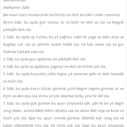
Melhame’den
Melhame-i Sâlis
Ber-kavl-i ba’zı müneccimîn be-fihristi on dört be-tâbi’-i mâh-ı temmûz
Birinci bâb, bu ayda gün tutılsa, ot ve biçin ve ekin az ola ve Magrib
pâdişâhı fevt ola.
2. bâb, bu ayda ay tutılsa, bu yıl yağmur vakti ile yaga ve dahı arpa ve
bugday çok ola ve şehirler sudan helâk ola. Ve katı ıssılar ola ve güz
faslında hastalık vaki ola.
3. bâb, bu ayda gün agıllansa, bir pâdişâh fevt ola.
4. bâb, bu ayda ay agıllansa, yagmur ve ekin ve ni’met çok ola.
5. bâb, bu ayda kuyruklu yıldız togsa, yıl yaramaz gele ve dahı hastalık
ve ta’ûn ola.
6. bâb, bu ayda kavs-i kûzah görinse, ya’nî elegim sagma görinse, ot ve
biçin ve ekin eyü ola. Ve bu yıl çok adamlar kırıla, yine tîz def ola.
7. bâb, bu ayda gök gürlese bu ayun ortasında şâh, şâh ile bir yıl degin
ceng ideler, ammâ Bâbil iklîmi râhatta ola. Ve ekine âfet irişe ve kırıla ve
ölüm çok ola. Eger bu ayun öninde gürlese, Bâbilde katı ceng ola ve
kalan vilâyetlerde hoş ola. Ve yimiş çok ola. Eger bu ayun ortasında