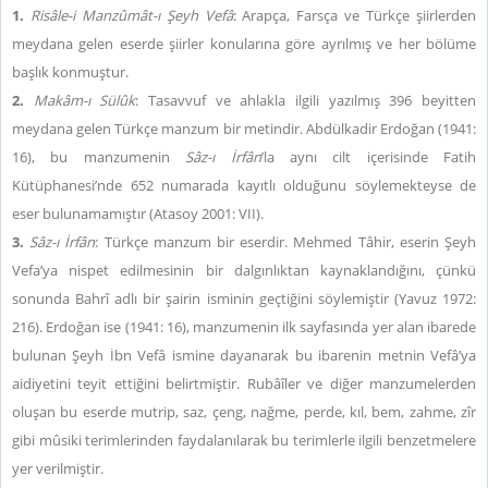
1.
Risâle-i Manzûmât-ı Şeyh Vefâ
: Arapça, Farsça ve Türkçe şiirlerden
meydana gelen eserde şiirler konularına göre ayrılmış ve her bölüme
başlık konmuştur.
2.
Makâm-ı Sülûk
: Tasavvuf ve ahlakla ilgili yazılmış 396 beyitten
meydana gelen Türkçe manzum bir metindir. Abdülkadir Erdoğan (1941:
16), bu manzumenin
Sâz-ı İrfân
’la aynı cilt içerisinde Fatih
Kütüphanesi’nde 652 numarada kayıtlı olduğunu söylemekteyse de
eser bulunamamıştır (Atasoy 2001: VII).
3.
Sâz-ı İrfân
: Türkçe manzum bir eserdir. Mehmed Tâhir, eserin Şeyh
Vefa’ya nispet edilmesinin bir dalgınlıktan kaynaklandığını, çünkü
sonunda Bahrî adlı bir şairin isminin geçtiğini söylemiştir (Yavuz 1972:
216). Erdoğan ise (1941: 16), manzumenin ilk sayfasında yer alan ibarede
bulunan Şeyh İbn Vefâ ismine dayanarak bu ibarenin metnin Vefâ’ya
aidiyetini teyit ettiğini belirtmiştir. Rubâîler ve diğer manzumelerden
oluşan bu eserde mutrip, saz, çeng, nağme, perde, kıl, bem, zahme, zîr
gibi mûsiki terimlerinden faydalanılarak bu terimlerle ilgili benzetmelere
yer verilmiştir.