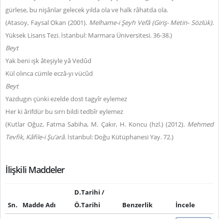
gürlese, bu nişânlar gelecek yılda ola ve halk râhatda ola.
(Atasoy, Faysal Okan (2001).
Melhame-i Şeyh Vefâ (Giriş- Metin- Sözlük).
Yüksek Lisans Tezi. İstanbul: Marmara Üniversitesi. 36-38.)
Beyt
Yak beni ışk âteşiyle yâ Vedûd
Kül olınca cümle eczâ-yı vücûd
Beyt
Yazdugın çünki ezelde dost tagyîr eylemez
Her ki ârifdür bu sırrı bildi tedbîr eylemez
(Kutlar Oğuz, Fatma Sabiha, M. Çakır, H. Koncu (hzl.) (2012).
Mehmed
Tevfik, Kâfile-i Şu’arâ.
İstanbul: Doğu Kütüphanesi Yay. 72.)
İlişkili Maddeler
D.Tarihi /
Sn.
Madde Adı
Ö.Tarihi
Benzerlik
İncele