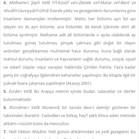
4.
Melhame-i Şeyh Vefâ Fi’l-Küsûf ve’z-Zelzele ve’l-Matar ve’l-Berd ve
Ahvâli’l-Cevviyyâti’l-Uhrâ
: Eserde yıldız ve gezegenlerin durumlarına göre
insanların davranışları incelenmiştir. Metin, her bölümü ayrı bir ayı
işleyen on iki ayrı bölüme, ana bölümler de kendi içlerinde dört alt
bölüme ayrılmıştır. Melhame adlı alt bölümlerde o ayda olabilecek ay
tutulması, güneş tutulması, şimşek çakması gibi doğal bir olayın
ardından gerçekleşmesi muhtemel hava durumu, buna bağlı olarak
mahsul durumu insanların ve hayvanların sağlık durumu, sosyal, siyasî
ve askerî olaylar veya savaşlar hakkında Çin’den Paris’e, Fas’a kadar
geniş bir coğrafyayı ilgilendiren kehanetler yapılmıştır. Bu kitapla ilgili bir
yüksek lisans çalışması yapılmıştır (Atasoy 2001).
5.
Evrâd-ı Vefâ
: Bu Arapça metnin içinde dualar, salavatlar ve zikirler
bulunmaktadır.
6.
Rûznâme-i Vefâ
: Müsennâ bir tarzda devr-i daimîyi gösteren bir
takvimden ibarettir. Cedvelleri ve birkaç hey’î şekli ihtiva eden metinde
ahkâm-ı nücûm kısmı da mevcuttur.
7.
Yedi Yıldızın Ahkâmı
: Yedi günün ahkâmından ve yedi gezegenin bu