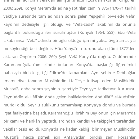
annesinin adı olan Vefâ’dan almıştır (Mecdî 1269’dan aktaran Öngören
2006: 269). Konya Meram’da adına yaptırılan camiin 875/1470-71 tarihli
vakfiye suretinde tam adından sonra gelen “eş-şehîr bi-veled-i Vefâ”
kaydının dedesiyle ilgili olduğu ve “Vefâ-zâde” lakabının da onunla
bağlantılı bulunduğu ileri sürülmüştür (Konyalı 1964: 553). Ebu’l-Vefâ
lakabınınsa “Vefâ” adında bir oğlu olduğu için mi yoksa övgü amacıyla
mı söylendiği belli değildir. Hâcı Yahyâ’nın torunu olan (Lâmi 1872’den
aktaran Öngören 2006: 269) Şeyh Vefâ Konya’da doğdu. O dönemde
Karamanoğulları’nın elinde bulunan Konya’da başladığı öğrenimini
babasıyla birlikte gittiği Edirne’de tamamladı. Aynı şehirde Debbağlar
İmamı diye tanınan Muslihiddîn Halîfe’ye intisap eden Muslihiddîn
Mustafâ, daha sonra şeyhinin işaretiyle Zeyniyye tarikatının kurucusu
Zeynüddîn el-Hâfî’nin önde gelen halifelerinden Abdüllâtîf el-Kudsî’nin
müridi oldu. Seyr ü sülûkünü tamamlayıp Konya’ya döndü ve burada
irşat faaliyetine başladı. Karamanoğlu İbrâhim Bey onun için Meram’da
bir cami ve hankâh yaptırdı, ardından kendisi ve takipçileri tarafından
vakıflar tesis edildi. Konya’da ne kadar kaldığı bilinmeyen Muslihiddîn
Mustafâ, hacca gitmek için Antalya’dan bindiği gemi korsanlar