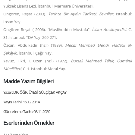
Yüksek Lisans Lezi. İstanbul: Marmara Üniversitesi.
Öngören, Reşat (2003).
Tarihte Bir Aydın Tarikati: Zeynîler.
İstanbul:
İnsan Yay.
Öngören Reşat ( 2006). “Muslihuddin Mustafa”.
İslam Ansikopedisi.
C.
31. İstanbul: TDV Yay. 269-271.
Özcan, Abdülkadir (hzl.) (1989).
Mecdî Mehmed Efendi, Hadâ’ik al-
Şakâyı
k. İstanbul: Çağrı Yay.
Yavuz, Fikri, İ. Özen (hzl.) (1972).
Bursalı Mehmed Tâhir, Osmânlı
Müellifleri.
C. 1. İstanbul: Meral Yay.
Madde Yazım Bilgileri
Yazar: DR. ÖĞR. ÜYESİ GÜLÇİÇEK AKÇAY
Yayın Tarihi: 15.12.2014
Güncelleme Tarihi: 08.11.2020
Eserlerinden Örnekler