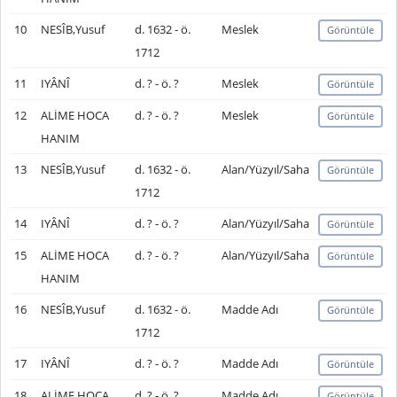
10
NESÎB,Yusuf
d. 1632 - ö.
Meslek
Görüntüle
1712
11
IYÂNÎ
d. ? - ö. ?
Meslek
Görüntüle
12
ALİME HOCA
d. ? - ö. ?
Meslek
Görüntüle
HANIM
13
NESÎB,Yusuf
d. 1632 - ö.
Alan/Yüzyıl/Saha
Görüntüle
1712
14
IYÂNÎ
d. ? - ö. ?
Alan/Yüzyıl/Saha
Görüntüle
15
ALİME HOCA
d. ? - ö. ?
Alan/Yüzyıl/Saha
Görüntüle
HANIM
16
NESÎB,Yusuf
d. 1632 - ö.
Madde Adı
Görüntüle
1712
17
IYÂNÎ
d. ? - ö. ?
Madde Adı
Görüntüle
18
ALİME HOCA
d. ? - ö. ?
Madde Adı
Görüntüle