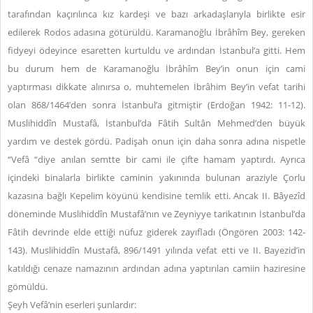
tarafından kaçırılınca kız kardeşi ve bazı arkadaşlarıyla birlikte esir
edilerek Rodos adasına götürüldü. Karamanoğlu İbrâhîm Bey, gereken
fidyeyi ödeyince esaretten kurtuldu ve ardından İstanbul’a gitti. Hem
bu durum hem de Karamanoğlu İbrâhîm Bey’in onun için cami
yaptırması dikkate alınırsa o, muhtemelen İbrâhim Bey’in vefat tarihi
olan 868/1464’den sonra İstanbul’a gitmiştir (Erdoğan 1942: 11-12).
Muslihiddîn Mustafâ, İstanbul’da Fâtih Sultân Mehmed’den büyük
yardım ve destek gördü. Padişah onun için daha sonra adına nispetle
“Vefâ “diye anılan semtte bir cami ile çifte hamam yaptırdı. Ayrıca
içindeki binalarla birlikte caminin yakınında bulunan araziyle Çorlu
kazasına bağlı Kepelim köyünü kendisine temlik etti. Ancak II. Bâyezîd
döneminde Muslihiddîn Mustafâ’nın ve Zeyniyye tarikatının İstanbul’da
Fâtih devrinde elde ettiği nüfuz giderek zayıfladı (Öngören 2003: 142-
143). Muslihiddîn Mustafâ, 896/1491 yılında vefat etti ve II. Bayezid’in
katıldığı cenaze namazının ardından adına yaptırılan camiin haziresine
gömüldü.
Şeyh Vefâ’nin eserleri şunlardır: