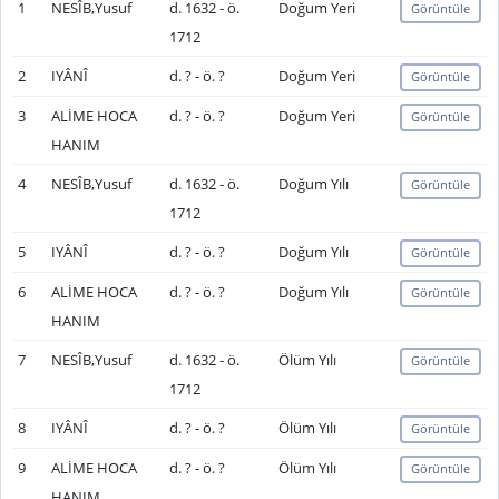
1
NESÎB,Yusuf
d. 1632 - ö.
Doğum Yeri
Görüntüle
1712
2
IYÂNÎ
d. ? - ö. ?
Doğum Yeri
Görüntüle
3
ALİME HOCA
d. ? - ö. ?
Doğum Yeri
Görüntüle
HANIM
4
NESÎB,Yusuf
d. 1632 - ö.
Doğum Yılı
Görüntüle
1712
5
IYÂNÎ
d. ? - ö. ?
Doğum Yılı
Görüntüle
6
ALİME HOCA
d. ? - ö. ?
Doğum Yılı
Görüntüle
HANIM
7
NESÎB,Yusuf
d. 1632 - ö.
Ölüm Yılı
Görüntüle
1712
8
IYÂNÎ
d. ? - ö. ?
Ölüm Yılı
Görüntüle
9
ALİME HOCA
d. ? - ö. ?
Ölüm Yılı
Görüntüle
HANIM