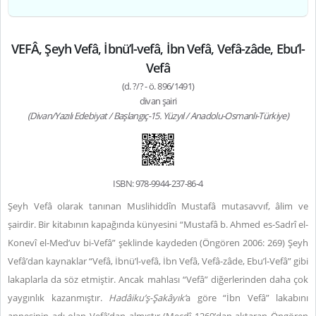
VEFÂ, Şeyh Vefâ, İbnü’l-vefâ, İbn Vefâ, Vefâ-zâde, Ebu’l-
Vefâ
(d. ?/? - ö. 896/1491)
divan şairi
(Divan/Yazılı Edebiyat / Başlangıç-15. Yüzyıl / Anadolu-Osmanlı-Türkiye)
ISBN: 978-9944-237-86-4
Şeyh Vefâ olarak tanınan Muslihiddîn Mustafâ mutasavvıf, âlim ve
şairdir. Bir kitabının kapağında künyesini “Mustafâ b. Ahmed es-Sadrî el-
Konevî el-Med’uv bi-Vefâ” şeklinde kaydeden (Öngören 2006: 269) Şeyh
Vefâ’dan kaynaklar “Vefâ, İbnü’l-vefâ, İbn Vefâ, Vefâ-zâde, Ebu’l-Vefâ” gibi
lakaplarla da söz etmiştir. Ancak mahlası “Vefâ” diğerlerinden daha çok
yaygınlık kazanmıştır.
Hadâiku’ş-Şakâyık’
a göre “İbn Vefâ” lakabını