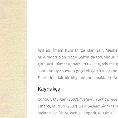
Asıl adı İmam Kulu Mirza olan şair, Meşhed
hükümdarı olan Nadir Şah’ın da torunudur. 12
gitti. Ârif Hikmet (Çınarcı 2007: 110)’teki tek
sonra Amuye suyunu geçerek Çarcû Kalesine u
Eserlerine dair bir bilgi bulunmamaktadır. Âri
Kaynakça
Cunbur, Müjgân (2007). “Vefâyî”.
Türk Dünyası
Çınarcı, M. Nuri (2007).
Şeyhülislam Ârif Hikme
İpekten, Halûk, M. İsen, R. Toparlı, N. Okçu, T