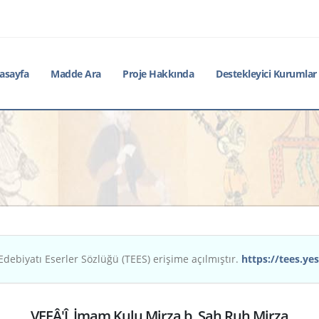
asayfa
Madde Ara
Proje Hakkında
Destekleyici Kurumlar
Edebiyatı Eserler Sözlüğü (TEES) erişime açılmıştır.
https://tees.yes
VEFÂ'Î, İmam Kulu Mirza b. Şah Ruh Mirza