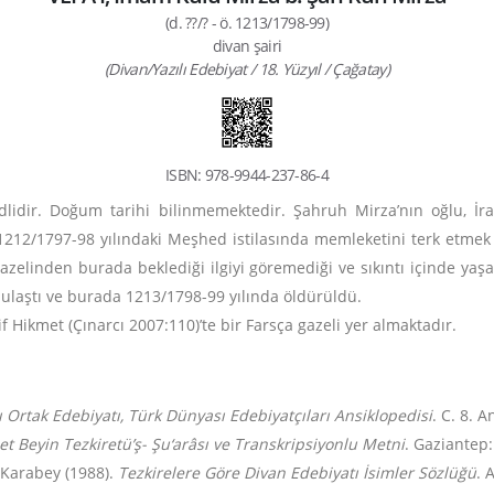
(d. ??/? - ö. 1213/1798-99)
divan şairi
(Divan/Yazılı Edebiyat / 18. Yüzyıl / Çağatay)
ISBN: 978-9944-237-86-4
lidir. Doğum tarihi bilinmemektedir. Şahruh Mirza’nın oğlu, İra
12/1797-98 yılındaki Meşhed istilasında memleketini terk etmek z
 gazelinden burada beklediği ilgiyi göremediği ve sıkıntı içinde yaşa
laştı ve burada 1213/1798-99 yılında öldürüldü.
f Hikmet (Çınarcı 2007:110)’te bir Farsça gazeli yer almaktadır.
 Ortak Edebiyatı, Türk Dünyası Edebiyatçıları Ansiklopedisi
. C. 8. 
t Beyin Tezkiretü’ş- Şu‘arâsı ve Transkripsiyonlu Metni
. Gaziantep:
. Karabey (1988).
Tezkirelere Göre Divan Edebiyatı İsimler Sözlüğü
. 