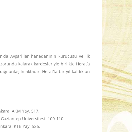
n’da Avşarlılar hanedanının kurucusu ve ilk
orunda kalarak kardeşleriyle birlikte Herat’a
dığı anlaşılmaktadır. Herat’ta bir yıl kaldıktan
Ankara: AKM Yay. 517.
 Gaziantep Üniversitesi. 109-110.
Ankara: KTB Yay. 526.