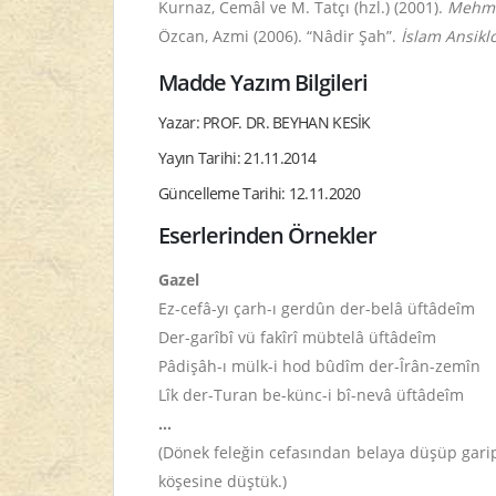
Kurnaz, Cemâl ve M. Tatçı (hzl.) (2001).
Mehmed
Özcan, Azmi (2006). “Nâdir Şah”.
İslam Ansikl
Madde Yazım Bilgileri
Yazar: PROF. DR. BEYHAN KESİK
Yayın Tarihi: 21.11.2014
Güncelleme Tarihi: 12.11.2020
Eserlerinden Örnekler
Gazel
Ez-cefâ-yı çarh-ı gerdûn der-belâ üftâdeîm
Der-garîbî vü fakîrî mübtelâ üftâdeîm
Pâdişâh-ı mülk-i hod bûdîm der-Îrân-zemîn
Lîk der-Turan be-künc-i bî-nevâ üftâdeîm
...
(Dönek feleğin cefasından belaya düşüp garip
köşesine düştük.)