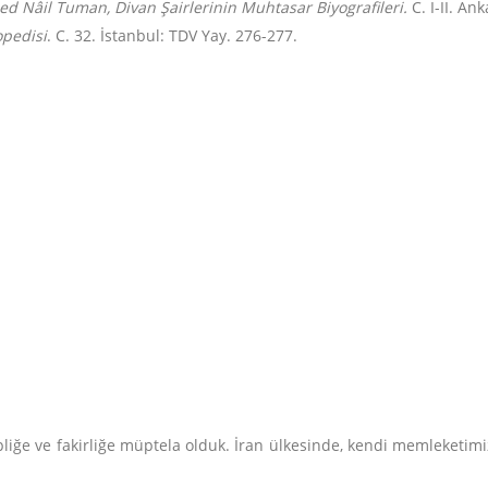
 Nâil Tuman, Divan Şairlerinin Muhtasar Biyografileri.
C. I-II. An
opedisi
. C. 32. İstanbul: TDV Yay. 276-277.
liğe ve fakirliğe müptela olduk.
İran ülkesinde, kendi memleketimi