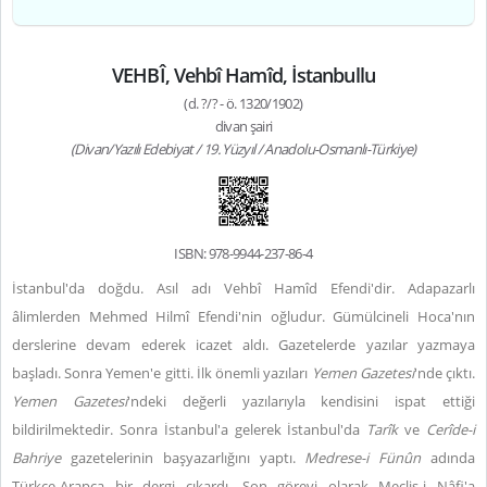
VEHBÎ, Vehbî Hamîd, İstanbullu
(d. ?/? - ö. 1320/1902)
divan şairi
(Divan/Yazılı Edebiyat / 19. Yüzyıl / Anadolu-Osmanlı-Türkiye)
ISBN: 978-9944-237-86-4
İstanbul'da doğdu. Asıl adı Vehbî Hamîd Efendi'dir. Adapazarlı
âlimlerden Mehmed Hilmî Efendi'nin oğludur. Gümülcineli Hoca'nın
derslerine devam ederek icazet aldı. Gazetelerde yazılar yazmaya
başladı. Sonra Yemen'e gitti. İlk önemli yazıları
Yemen Gazetesi
'nde çıktı.
Yemen Gazetesi
'ndeki değerli yazılarıyla kendisini ispat ettiği
bildirilmektedir. Sonra İstanbul'a gelerek İstanbul'da
Tarîk
ve
Cerîde-i
Bahriye
gazetelerinin başyazarlığını yaptı.
Medrese-i Fünûn
adında
Türkçe-Arapça bir dergi çıkardı. Son görevi olarak Meclis-i Nâfi'a