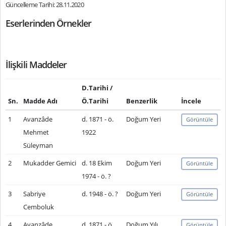
Güncelleme Tarihi: 28.11.2020
Eserlerinden Örnekler
İlişkili Maddeler
D.Tarihi /
Sn.
Madde Adı
Ö.Tarihi
Benzerlik
İncele
1
Avanzâde
d. 1871 - ö.
Doğum Yeri
Görüntüle
Mehmet
1922
Süleyman
2
Mukadder Gemici
d. 18 Ekim
Doğum Yeri
Görüntüle
1974 - ö. ?
3
Sabriye
d. 1948 - ö. ?
Doğum Yeri
Görüntüle
Cemboluk
4
Avanzâde
d. 1871 - ö.
Doğum Yılı
Görüntüle