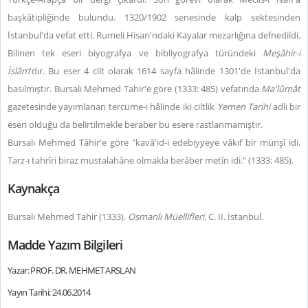
başkâtipliğinde bulundu. 1320/1902 senesinde kalp sektesinden
İstanbul'da vefat etti. Rumeli Hisarı'ndaki Kayalar mezarlığına defnedildi.
Bilinen tek eseri biyografya ve bibliyografya türündeki
Meşâhir-i
İslâm
'dır. Bu eser 4 cilt olarak 1614 sayfa hâlinde 1301'de İstanbul'da
basılmıştır. Bursalı Mehmed Tahir'e göre (1333: 485) vefatında
Ma'lûmât
gazetesinde yayımlanan tercüme-i hâlinde iki ciltlik
Yemen Tarihi
adlı bir
eseri olduğu da belirtilmekle beraber bu esere rastlanmamıştır.
Bursalı Mehmed Tâhir'e göre "kavâ'id-i edebiyyeye vâkıf bir münşî idi.
Tarz-ı tahrîri biraz mustalahâne olmakla berâber metîn idi." (1333: 485).
Kaynakça
Bursalı Mehmed Tahir (1333).
Osmanlı Müellifleri.
C. II. İstanbul.
Madde Yazım Bilgileri
Yazar: PROF. DR. MEHMET ARSLAN
Yayın Tarihi: 24.06.2014