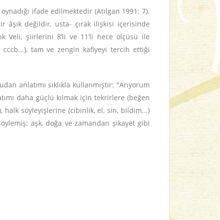
oynadığı ifade edilmektedir (Atılgan 1991: 7).
şık değildir, usta- çırak ilişkisi içerisinde
Veli, şiirlerini 8’li ve 11’li hece ölçüsü ile
cccb...), tam ve zengin kafiyeyi tercih ettiği
rudan anlatımı sıklıkla kullanmıştır: "Arıyorum
atımı daha güçlü kılmak için tekrirlere (beğen
halk söyleyişlerine (cibinlik, el, sin, bildim...)
/söylemiş; aşk, doğa ve zamandan şikayet gibi