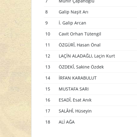
7
Münir Çapanoğlu
8
Galip Naşit Arı
9
İ. Galip Arcan
10
Cavit Orhan Tütengil
11
ÖZGÜRÎ, Hasan Önal
12
LAÇİN ALADAĞLI, Laçin Kurt
13
ÖZDEKÎ, Sakine Özdek
14
İRFAN KARABULUT
15
MUSTAFA SARI
16
ESADÎ, Esat Anık
17
SALÂHÎ, Hüseyin
18
ALİ AĞA