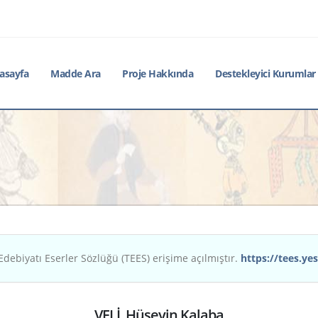
asayfa
Madde Ara
Proje Hakkında
Destekleyici Kurumlar
Edebiyatı Eserler Sözlüğü (TEES) erişime açılmıştır.
https://tees.yes
VELİ, Hüseyin Kalaba