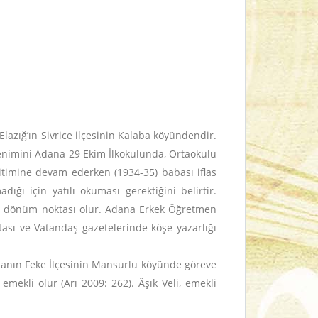
lazığ’ın Sivrice ilçesinin Kalaba köyündendir.
ğrenimini Adana 29 Ekim İlkokulunda, Ortaokulu
ğitimine devam ederken (1934-35) babası iflas
ğı için yatılı okuması gerektiğini belirtir.
bir dönüm noktası olur. Adana Erkek Öğretmen
ası ve Vatandaş gazetelerinde köşe yazarlığı
anın Feke İlçesinin Mansurlu köyünde göreve
mekli olur (Arı 2009: 262). Âşık Veli, emekli