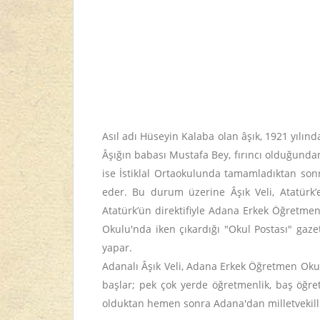
Asıl adı Hüseyin Kalaba olan âşık, 1921 yılın
Âşığın babası Mustafa Bey, fırıncı olduğundan
ise İstiklal Ortaokulunda tamamladıktan sonr
eder. Bu durum üzerine Âşık Veli, Atatürk’e
Atatürk’ün direktifiyle Adana Erkek Öğretme
Okulu'nda iken çıkardığı "Okul Postası" gaz
yapar.
Adanalı Âşık Veli, Adana Erkek Öğretmen Ok
başlar; pek çok yerde öğretmenlik, baş öğret
olduktan hemen sonra Adana'dan milletvekilli