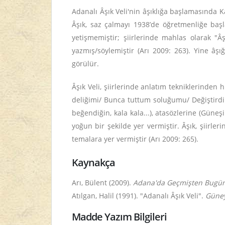
Adanalı Âşık Veli'nin âşıklığa başlamasında K
Âşık, saz çalmayı 1938’de öğretmenliğe başla
yetişmemiştir; şiirlerinde mahlas olarak "Âşı
yazmış/söylemiştir (Arı 2009: 263). Yine âşığ
görülür.
Âşık Veli, şiirlerinde anlatım tekniklerinden 
deliğimi/ Bunca tuttum soluğumu/ Değiştirdim 
beğendiğin, kala kala...), atasözlerine (Güneşi ö
yoğun bir şekilde yer vermiştir. Âşık, şiirl
temalara yer vermiştir (Arı 2009: 265).
Kaynakça
Arı, Bülent (2009).
Adana'da Geçmişten Bugüne
Atılgan, Halil (1991). "Adanalı Âşık Veli".
Güney
Madde Yazım Bilgileri