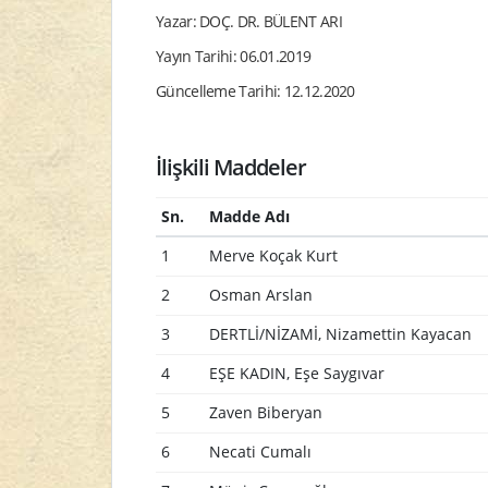
Yazar: DOÇ. DR. BÜLENT ARI
Yayın Tarihi: 06.01.2019
Güncelleme Tarihi: 12.12.2020
İlişkili Maddeler
Sn.
Madde Adı
1
Merve Koçak Kurt
2
Osman Arslan
3
DERTLİ/NİZAMİ, Nizamettin Kayacan
4
EŞE KADIN, Eşe Saygıvar
5
Zaven Biberyan
6
Necati Cumalı