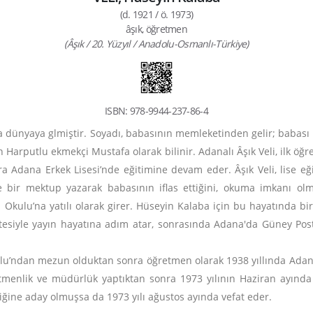
(d. 1921 / ö. 1973)
âşık, öğretmen
(Âşık / 20. Yüzyıl / Anadolu-Osmanlı-Türkiye)
ISBN: 978-9944-237-86-4
da dünyaya glmiştir. Soyadı, babasının memleketinden gelir; babası E
 Harputlu ekmekçi Mustafa olarak bilinir. Adanalı Âşık Veli, ilk ö
a Adana Erkek Lisesi’nde eğitimine devam eder. Âşık Veli, lise e
 bir mektup yazarak babasının iflas ettiğini, okuma imkanı olmadı
n Okulu’na yatılı olarak girer. Hüseyin Kalaba için bu hayatında 
etesiyle yayın hayatına adım atar, sonrasında Adana'da Güney Post
ulu’ndan mezun olduktan sonra öğretmen olarak 1938 yıllında Adan
menlik ve müdürlük yaptıktan sonra 1973 yılının Haziran ayında e
ğine aday olmuşsa da 1973 yılı ağustos ayında vefat eder.