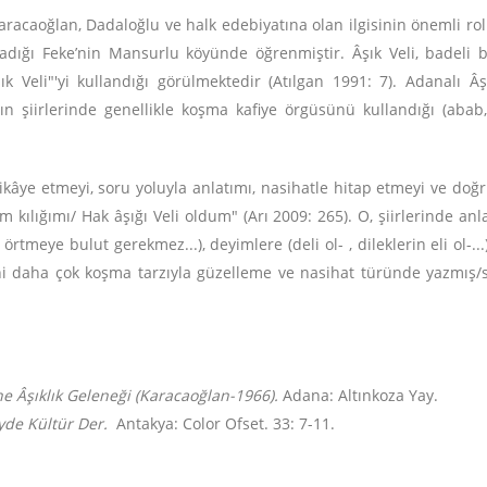
aracaoğlan, Dadaloğlu ve halk edebiyatına olan ilgisinin önemli rol 
dığı Feke’nin Mansurlu köyünde öğrenmiştir. Âşık Veli, badeli bir â
k Veli"'yi kullandığı görülmektedir (Atılgan 1991: 7). Adanalı Âşık 
ın şiirlerinde genellikle koşma kafiye örgüsünü kullandığı (abab, 
hikâye etmeyi, soru yoluyla anlatımı, nasihatle hitap etmeyi ve doğ
kılığımı/ Hak âşığı Veli oldum" (Arı 2009: 265). O, şiirlerinde anl
rtmeye bulut gerekmez...), deyimlere (deli ol- , dileklerin eli ol-...), 
erini daha çok koşma tarzıyla güzelleme ve nasihat türünde yazmış
 Âşıklık Geleneği (Karacaoğlan-1966).
Adana: Altınkoza Yay.
de Kültür Der.
Antakya: Color Ofset. 33: 7-11.