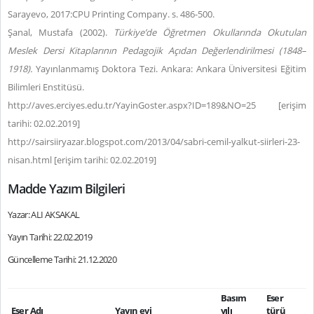
Sarayevo, 2017:CPU Printing Company. s. 486-500.
Şanal, Mustafa (2002).
Türkiye’de Öğretmen Okullarında Okutulan
Meslek Dersi Kitaplarının Pedagojik Açıdan Değerlendirilmesi (1848–
1918).
Yayınlanmamış Doktora Tezi. Ankara: Ankara Üniversitesi Eğitim
Bilimleri Enstitüsü.
http://aves.erciyes.edu.tr/YayinGoster.aspx?ID=189&NO=25 [erişim
tarihi: 02.02.2019
]
http://sairsiiryazar.blogspot.com/2013/04/sabri-cemil-yalkut-siirleri-23-
nisan.html [erişim tarihi: 02.02.2019]
Madde Yazım Bilgileri
Yazar: ALI AKSAKAL
Yayın Tarihi: 22.02.2019
Güncelleme Tarihi: 21.12.2020
Basım
Eser
Eser Adı
Yayın evi
yılı
türü