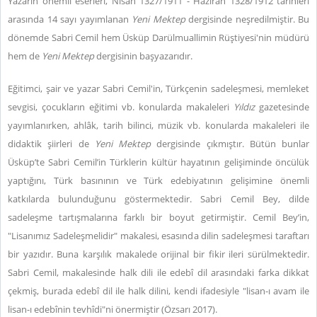
Yazarın önemli eserleri, Nisan 1327/1911 - Haziran 1328/1912 tarihleri
arasında 14 sayı yayımlanan
Yeni Mektep
dergisinde neşredilmiştir. Bu
dönemde Sabri Cemil hem Üsküp Darülmuallimin Rüştiyesi'nin müdürü
hem de
Yeni Mektep
dergisinin başyazarıdır.
Eğitimci, şair ve yazar Sabri Cemil'in, Türkçenin sadeleşmesi, memleket
sevgisi, çocukların eğitimi vb. konularda makaleleri
Yıldız
gazetesinde
yayımlanırken, ahlâk, tarih bilinci, müzik vb. konularda makaleleri ile
didaktik şiirleri de
Yeni Mektep
dergisinde çıkmıştır. Bütün bunlar
Üsküp’te Sabri Cemil’in Türklerin kültür hayatının gelişiminde öncülük
yaptığını, Türk basınının ve Türk edebiyatının gelişimine önemli
katkılarda bulunduğunu göstermektedir. Sabri Cemil Bey, dilde
sadeleşme tartışmalarına farklı bir boyut getirmiştir. Cemil Bey’in,
"Lisanımız Sadeleşmelidir" makalesi, esasında dilin sadeleşmesi taraftarı
bir yazıdır. Buna karşılık makalede orijinal bir fikir ileri sürülmektedir.
Sabri Cemil, makalesinde halk dili ile edebî dil arasındaki farka dikkat
çekmiş, burada edebî dil ile halk dilini, kendi ifadesiyle "lisan-ı avam ile
lisan-ı edebînin tevhîdi"ni önermiştir (Özsarı 2017).