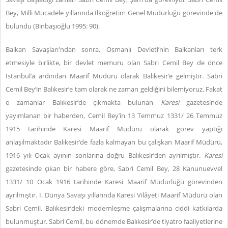
Bey, Milli Mücadele yıllarında İlköğretim Genel Müdürlüğü görevinde de
bulundu (Binbaşıoğlu 1995: 90).
Balkan Savaşları'ndan sonra, Osmanlı Devleti’nin Balkanları terk
etmesiyle birlikte, bir devlet memuru olan Sabri Cemil Bey de önce
İstanbul’a ardından Maarif Müdürü olarak Balıkesir’e gelmiştir. Sabri
Cemil Bey’in Balıkesir’e tam olarak ne zaman geldiğini bilemiyoruz. Fakat
o zamanlar Balıkesir’de çıkmakta bulunan
Karesi
gazetesinde
yayımlanan bir haberden, Cemil Bey’in 13 Temmuz 1331/ 26 Temmuz
1915 tarihinde Karesi Maarif Müdürü olarak görev yaptığı
anlaşılmaktadır Balıkesir’de fazla kalmayan bu çalışkan Maarif Müdürü,
1916 yılı Ocak ayının sonlarına doğru Balıkesir’den ayrılmıştır.
Karesi
gazetesinde çıkan bir habere göre, Sabri Cemil Bey, 28 Kanunuevvel
1331/ 10 Ocak 1916 tarihinde Karesi Maarif Müdürlüğü görevinden
ayrılmıştır.
I. Dünya Savaşı yıllarında Karesi Vilâyeti Maarif Müdürü olan
Sabri Cemil, Balıkesir’deki modernleşme çalışmalarına ciddi katkılarda
bulunmuştur. Sabri Cemil, bu dönemde Balıkesir’de tiyatro faaliyetlerine