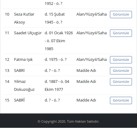
1952 - ö. ?
10
Seza Kutlar
d. 15 Şubat
Alan/Yüzyıl/Saha
Görüntüle
Aksoy
1945 - ö. ?
11
Saadet Ulçugür
d. 01 Ocak 1926
Alan/Yüzyıl/Saha
Görüntüle
- ö. 07 Ekim
1985
12
Fatma Işık
d. 1975 - ö. ?
Alan/Yüzyıl/Saha
Görüntüle
13
SABRİ
d. ? - ö. ?
Madde Adı
Görüntüle
14
Yılmaz
d. 1887 - ö. 04
Madde Adı
Görüntüle
Dokuzoğuz
Ekim 1977
15
SABRÎ
d. ? - ö. ?
Madde Adı
Görüntüle
© Copyright 2020. Tüm Hakları Saklıdır.