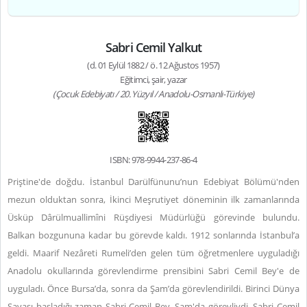
Sabri Cemil Yalkut
(d. 01 Eylül 1882 / ö. 12 Ağustos 1957)
Eğitimci, şair, yazar
(Çocuk Edebiyatı / 20. Yüzyıl / Anadolu-Osmanlı-Türkiye)
ISBN: 978-9944-237-86-4
Priştine'de doğdu. İstanbul Darülfünunu’nun Edebiyat Bölümü'nden
mezun olduktan sonra, İkinci Meşrutiyet döneminin ilk zamanlarında
Üsküp Dârülmuallimîni Rüşdiyesi Müdürlüğü görevinde bulundu.
Balkan bozgununa kadar bu görevde kaldı. 1912 sonlarında İstanbul’a
geldi. Maarif Nezâreti Rumeli’den gelen tüm öğretmenlere uyguladığı
Anadolu okullarında görevlendirme prensibini Sabri Cemil Bey'e de
uyguladı. Önce Bursa’da, sonra da Şam’da görevlendirildi. Birinci Dünya
Savaşı başladığı zaman Sabri Cemil Bey, Şam'da görevliydi. Sabri Cemil