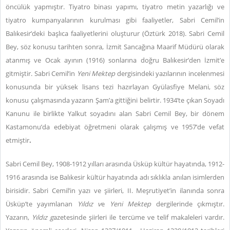
öncülük yapmıştır. Tiyatro binası yapımı, tiyatro metin yazarlığı ve
tiyatro kumpanyalarının kurulması gibi faaliyetler, Sabri Cemil’in
Balıkesir’deki başlıca faaliyetlerini oluşturur (Öztürk 2018). Sabri Cemil
Bey, söz konusu tarihten sonra, İzmit Sancağına Maarif Müdürü olarak
atanmış ve Ocak ayının (1916) sonlarına doğru Balıkesir’den İzmit’e
gitmiştir. Sabri Cemil’in
Yeni Mektep
dergisindeki yazılarının incelenmesi
konusunda bir yüksek lisans tezi hazırlayan Gyülasfiye Melani, söz
konusu çalışmasında yazarın Şam’a gittiğini belirtir. 1934’te çıkan Soyadı
Kanunu ile birlikte Yalkut soyadını alan Sabri Cemil Bey, bir dönem
Kastamonu’da edebiyat öğretmeni olarak çalışmış ve 1957’de vefat
etmiştir
.
Sabri Cemil Bey, 1908-1912 yılları arasında Üsküp kültür hayatında, 1912-
1916 arasında ise Balıkesir kültür hayatında adı sıklıkla anılan isimlerden
birisidir. Sabri Cemil’in yazı ve şiirleri, II. Meşrutiyet’in ilanında sonra
Üsküp’te yayımlanan
Yıldız v
e
Yeni Mektep
dergilerinde çıkmıştır.
Yazarın,
Yıldız g
azetesinde şiirleri ile tercüme ve telif makaleleri vardır.