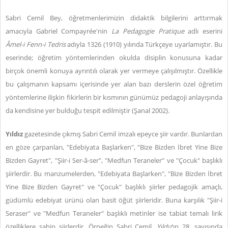
Sabri Cemil Bey, öğretmenlerimizin didaktik bilgilerini arttırmak
amacıyla Gabriel Compayrée'nin
La Pedagogie Pratique
adlı eserini
Âmel-i Fenn-i Tedris
adıyla 1326 (1910) yılında Türkçeye uyarlamıştır. Bu
eserinde; öğretim yöntemlerinden okulda disiplin konusuna kadar
birçok önemli konuya ayrıntılı olarak yer vermeye çalışılmıştır. Özellikle
bu çalışmanın kapsamı içerisinde yer alan bazı derslerin özel öğretim
yöntemlerine ilişkin fikirlerin bir kısmının günümüz pedagoji anlayışında
da kendisine yer bulduğu tespit edilmiştir (Şanal 2002).
Yıldız
gazetesinde çıkmış Sabri Cemil imzalı epeyce şiir vardır. Bunlardan
en göze çarpanları, "Edebiyata Başlarken", "Bize Bizden İbret Yine Bize
Bizden Gayret", "Şiir-i Ser-â-ser", "Medfun Teraneler" ve "Çocuk" başlıklı
şiirlerdir. Bu manzumelerden, "Edebiyata Başlarken", "Bize Bizden İbret
Yine Bize Bizden Gayret" ve "Çocuk" başlıklı şiirler pedagojik amaçlı,
güdümlü edebiyat ürünü olan basit öğüt şiirleridir. Buna karşılık "Şiir-i
Seraser" ve "Medfun Teraneler" başlıklı metinler ise tabiat temalı lirik
özelliklere sahip şiirlerdir. Örneğin Sabri Cemil,
Yıldız
’ın 28. sayısında