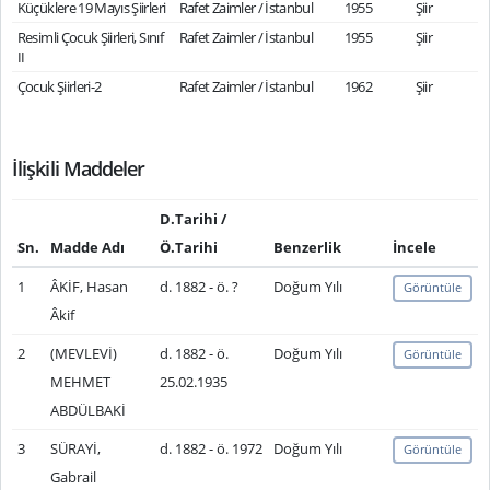
Küçüklere 19 Mayıs Şiirleri
Rafet Zaimler / İstanbul
1955
Şiir
Resimli Çocuk Şiirleri, Sınıf
Rafet Zaimler / İstanbul
1955
Şiir
II
Çocuk Şiirleri-2
Rafet Zaimler / İstanbul
1962
Şiir
İlişkili Maddeler
D.Tarihi /
Sn.
Madde Adı
Ö.Tarihi
Benzerlik
İncele
1
ÂKİF, Hasan
d. 1882 - ö. ?
Doğum Yılı
Görüntüle
Âkif
2
(MEVLEVİ)
d. 1882 - ö.
Doğum Yılı
Görüntüle
MEHMET
25.02.1935
ABDÜLBAKİ
3
SÜRAYİ,
d. 1882 - ö. 1972
Doğum Yılı
Görüntüle
Gabrail