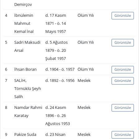
Demirçov
4
İbnülemin
d. 17 Kasım
Ölüm Yılı
Görüntüle
Mahmut
1871 - ö. 14
Kemal İnal
Mayıs 1957
5
Sadri Maksudi
d. 5 Ağustos
Ölüm Yılı
Görüntüle
Arsal
1879 - ö. 20
Şubat 1957
6
İhsan Boran
d. 1904 - ö. 1957
Ölüm Yılı
Görüntüle
7
SALİH,
d. 1892 - ö. 1956
Meslek
Görüntüle
Törnüklü Şeyh
Salih
8
Namdar Rahmi
d. 24 Kasım
Meslek
Görüntüle
Karatay
1896 - ö. 26
Ağustos 1953
9
Pakize Suda
d. 23 Nisan
Meslek
Görüntüle