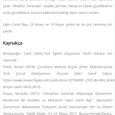
çıkan "Medfun Teraneler" başlıklı şiirinde Üsküp’ün tabiat güzelliklerini
ve bu güzelliklerin insanın kalbinde bıraktığı derin sevinci anlatır.
Sabri Cemil Bey, 23 Nisan ve 19 Mayıs şiirleri ile de çok tanınmış bir
şairdir.
Kaynakça
Binbaşıoğlu, Cavit (2005).
Türk Eğitim Düşüncesi Tarihi
. Ankara: Anı
Yayıncılık.
Özlük, Nuran (2018).
Çocuklara Mahsus Küçük Şiirler: Makedonya’da
Türk Çocuk Edebiyatının Öncüsü Sabri Cemil Yalkut.
https://www.researchgate.net/publication/327500081_COCUKLARA
[erişim tarihi: 04.02.2019]
Özsarı, Mustafa (2017). "Üsküp’ten Karesi’ye Meşrutiyet Döneminin
Modernist Bir Muallim ve Muharriri: Sabri Cemil Bey".
Geçmişten
Günümüze Balkanlarda Türkçenin Süreli Yayınlardaki Yeri ve Önemi
Sempozyumu Tebliğ Kitabı
. (11-14 Mayıs 2017, Bosna-Hersek/Zenica.