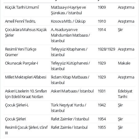
Küçük Tarihi Umumî
Matbaa-yı Hayriye ve
1909
Araştırma
Şürekası. / İstanbul
Amelî Fennî Tedris,
Kosova Mtb. / Üsküp
1910
Araştırma
Çocuklara Mahsus Küçük
A. Asaduryan ve
1914
Şiir
Şiirler
Mahdumları Matbaası /
İstanbul
Resimli Yeni Türkçe
Tefeyyüz Kitaphanes /
1928/1929
Araştırma
Gramer
İstanbul
Okunacak Parçalar-I
Tefeyyüz Kütüphanesi /
1929
Makale
İstanbul
Millet Mektepleri Alfabesi
İkdam Kitap Matbaası /
1929
Araştırma
İstanbul
Askeri Liselerin 10. Sınıfları
Askeri Marbaası / İstanbul
1931
Edebiyat
İçin Edebî Kıraat Notları
Tarihi
Çocuk Şiirleri-I,
Türk Neşriyat Yurdu /
1942
Şiir
İstanbul
Çocuk Şiirleri
Rafet Zaimler / İstanbul
1954
Şiir
Resimli Çocuk Şiirleri, sSnıf
Rafet Zaimle / İstanbul
1955
Şiir
III