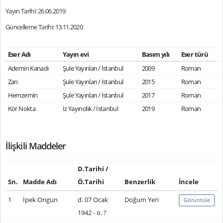
Yayın Tarihi: 26.06.2019
Güncelleme Tarihi: 13.11.2020
Eser Adı
Yayın evi
Basım yılı
Eser türü
Ademin Kanadı
Şule Yayınları / İstanbul
2009
Roman
Zan
Şule Yayınları / İstanbul
2015
Roman
Hemzemin
Şule Yayınları / İstanbul
2017
Roman
Kör Nokta
İz Yayıncılık / İstanbul
2019
Roman
İlişkili Maddeler
D.Tarihi /
Sn.
Madde Adı
Ö.Tarihi
Benzerlik
İncele
1
İpek Ongun
d. 07 Ocak
Doğum Yeri
Görüntüle
1942 - ö. ?