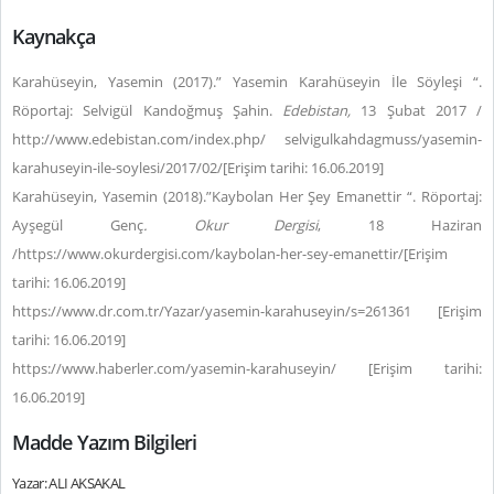
Kaynakça
Karahüseyin, Yasemin (2017).” Yasemin Karahüseyin İle Söyleşi “.
Röportaj: Selvigül Kandoğmuş Şahin.
Edebistan,
13 Şubat 2017 /
http://www.edebistan.com/index.php/ selvigulkahdagmuss/yasemin-
karahuseyin-ile-soylesi/2017/02/[Erişim tarihi: 16.06.2019]
Karahüseyin, Yasemin (2018).”Kaybolan Her Şey Emanettir “. Röportaj:
Ayşegül Genç
. Okur Dergisi
, 18 Haziran
/https://www.okurdergisi.com/kaybolan-her-sey-emanettir/[Erişim
tarihi: 16.06.2019]
https://www.dr.com.tr/Yazar/yasemin-karahuseyin/s=261361 [Erişim
tarihi: 16.06.2019]
https://www.haberler.com/yasemin-karahuseyin/ [Erişim tarihi:
16.06.2019]
Madde Yazım Bilgileri
Yazar: ALI AKSAKAL