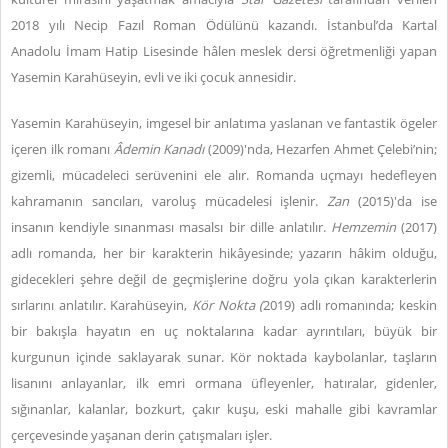
2018 yılı Necip Fazıl Roman Ödülünü kazandı. İstanbul’da Kartal
Anadolu İmam Hatip Lisesinde hâlen meslek dersi öğretmenliği yapan
Yasemin Karahüseyin, evli ve iki çocuk annesidir.
Yasemin Karahüseyin, imgesel bir anlatıma yaslanan ve fantastik ögeler
içeren ilk romanı
Âdemin Kanadı
(2009)'nda, Hezarfen Ahmet Çelebi’nin;
gizemli, mücadeleci serüvenini ele alır. Romanda uçmayı hedefleyen
kahramanın sancıları, varoluş mücadelesi işlenir.
Zan
(2015)'da ise
insanın kendiyle sınanması masalsı bir dille anlatılır.
Hemzemin
(2017)
adlı romanda, her bir karakterin hikâyesinde; yazarın hâkim olduğu,
gidecekleri şehre değil de geçmişlerine doğru yola çıkan karakterlerin
sırlarını anlatılır. Karahüseyin,
Kör Nokta (
2019) adlı romanında; keskin
bir bakışla hayatın en uç noktalarına kadar ayrıntıları, büyük bir
kurgunun içinde saklayarak sunar. Kör noktada kaybolanlar, taşların
lisanını anlayanlar, ilk emri ormana üfleyenler, hatıralar, gidenler,
sığınanlar, kalanlar, bozkurt, çakır kuşu, eski mahalle gibi kavramlar
çerçevesinde yaşanan derin çatışmaları işler.