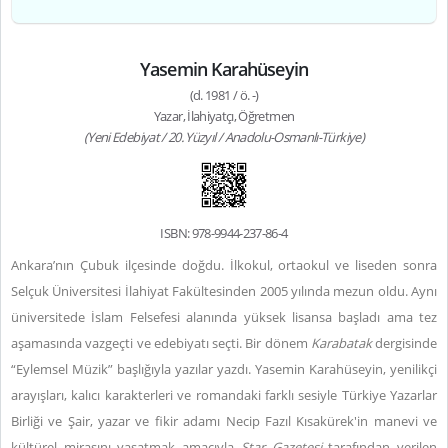
Yasemin Karahüseyin
(d. 1981 / ö. -)
Yazar, İlahiyatçı, Öğretmen
(Yeni Edebiyat / 20. Yüzyıl / Anadolu-Osmanlı-Türkiye)
ISBN: 978-9944-237-86-4
Ankara’nın Çubuk ilçesinde doğdu. İlkokul, ortaokul ve liseden sonra
Selçuk Üniversitesi İlahiyat Fakültesinden 2005 yılında mezun oldu. Aynı
üniversitede İslam Felsefesi alanında yüksek lisansa başladı ama tez
aşamasında vazgeçti ve edebiyatı seçti. Bir dönem
Karabatak
dergisinde
“Eylemsel Müzik” başlığıyla yazılar yazdı. Yasemin Karahüseyin, yenilikçi
arayışları, kalıcı karakterleri ve romandaki farklı sesiyle Türkiye Yazarlar
Birliği ve Şair, yazar ve fikir adamı Necip Fazıl Kısakürek'in manevi ve
kültürel mirasını yaşatmak amacıyla
Star Gazetesi
tarafından verilen