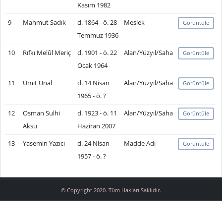
Kasım 1982
9
Mahmut Sadık
d. 1864 - ö. 28
Meslek
Görüntüle
Temmuz 1936
10
Rıfkı Melûl Meriç
d. 1901 - ö. 22
Alan/Yüzyıl/Saha
Görüntüle
Ocak 1964
11
Ümit Ünal
d. 14 Nisan
Alan/Yüzyıl/Saha
Görüntüle
1965 - ö. ?
12
Osman Sulhi
d. 1923 - ö. 11
Alan/Yüzyıl/Saha
Görüntüle
Aksu
Haziran 2007
13
Yasemin Yazıcı
d. 24 Nisan
Madde Adı
Görüntüle
1957 - ö. ?
© Copyright 2020. Tüm Hakları Saklıdır.