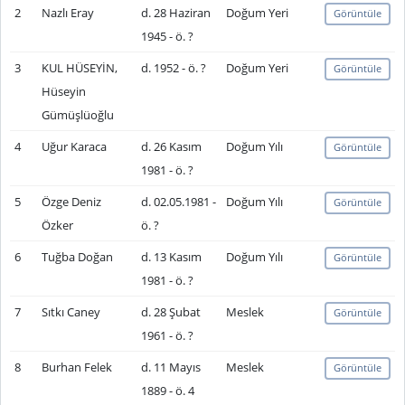
2
Nazlı Eray
d. 28 Haziran
Doğum Yeri
Görüntüle
1945 - ö. ?
3
KUL HÜSEYİN,
d. 1952 - ö. ?
Doğum Yeri
Görüntüle
Hüseyin
Gümüşlüoğlu
4
Uğur Karaca
d. 26 Kasım
Doğum Yılı
Görüntüle
1981 - ö. ?
5
Özge Deniz
d. 02.05.1981 -
Doğum Yılı
Görüntüle
Özker
ö. ?
6
Tuğba Doğan
d. 13 Kasım
Doğum Yılı
Görüntüle
1981 - ö. ?
7
Sıtkı Caney
d. 28 Şubat
Meslek
Görüntüle
1961 - ö. ?
8
Burhan Felek
d. 11 Mayıs
Meslek
Görüntüle
1889 - ö. 4