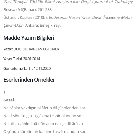
Gazi Türkiyat Türklük Bilimi Araştırmaları Dergisi Journal of Turkology
Research
6(Bahar): 261-283.
Üstüner, Kaplan (2010b).
Enderunlu Hasan Yâver Divan İnceleme-Metin-
Çeviri-Dizin.
Ankara: Birleşik Yay.
Madde Yazım Bilgileri
Yazar: DOÇ. DR. KAPLAN ÜSTÜNER
Yayın Tarihi: 30.01.2014
Güncelleme Tarihi: 12.11.2020
Eserlerinden Örnekler
1
Gazel
Ne cânlar yakdıgın ol âfetin dil-gîr olandan sor
Nasıl sihr itdigin ‘uşşâkına teshîr olandan sor
Ne bilsin zâhid-i nâ-dân anın nakş-ı dil-ârâsın
O şûhun sûretin bir kalbine tasvîr olandan sor