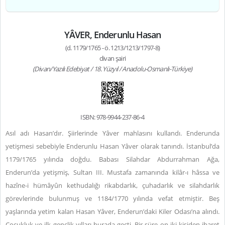
YÂVER, Enderunlu Hasan
(d. 1179/1765 - ö. 1213/1213/1797-8)
divan şairi
(Divan/Yazılı Edebiyat / 18. Yüzyıl / Anadolu-Osmanlı-Türkiye)
ISBN: 978-9944-237-86-4
Asıl adı Hasan’dır. Şiirlerinde Yâver mahlasını kullandı. Enderunda
yetişmesi sebebiyle Enderunlu Hasan Yâver olarak tanındı. İstanbul’da
1179/1765 yılında doğdu. Babası Silahdar Abdurrahman Ağa,
Enderun’da yetişmiş, Sultan III. Mustafa zamanında kilâr-ı hâssa ve
hazîne-i hümâyûn kethudalığı rikabdarlık, çuhadarlık ve silahdarlık
görevlerinde bulunmuş ve 1184/1770 yılında vefat etmiştir. Beş
yaşlarında yetim kalan Hasan Yâver, Enderun’daki Kiler Odası’na alındı.
Çocukluk ve ilk gençlik yılları burada geçti. Bir süre on iki kişiden ibaret