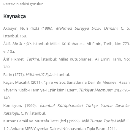
Pertev’in etkisi görülür.
Kaynakça
Akbayır, Nuri (hzl.) (1996).
Mehmed Süreyyâ Sicill-i Osmânî.
C. 5.
İstanbul. 168.
Âkif.
Mir’ât-ı Şi’r.
İstanbul: Millet Kütüphanesi. Ali Emiri, Tarih, No: 773.
vr.10a.
Ârif Hikmet,
Tezkire.
İstanbul: Millet Kütüphanesi. Ali Emiri, Tarih, No:
789.
Fatin (1271).
Hâtimetü’l-Eşâr.
İstanbul.
Kaçar, Mücahit (2011). “Şiire ve Söz Sanatlarına Dâir Bir Mesnevî Hasan
Yâver’in ‘Kitâb-ı Fenniye-i Eş’âr’ İsimli Eseri”.
Türkiyat Mecmuası
21(2): 95-
140.
Komisyon, (1969).
İstanbul Kütüphaneleri Türkçe Yazma Divanlar
Katalogu.
C. IV. İstanbul.
Kurnaz Cemâl ve Mustafa Tatcı (hzl.) (1999).
Nâil Tuman
Tuhfe-i Nâilî.
C.
1-2. Ankara: MEB Yayımlar Dairesi Nüshasından Tıpkı Basım.1211.