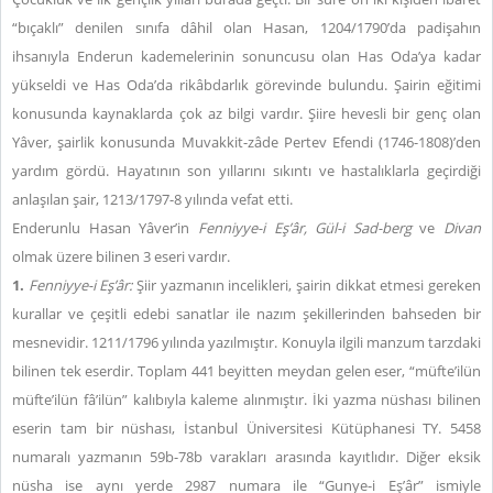
“bıçaklı” denilen sınıfa dâhil olan Hasan, 1204/1790’da padişahın
ihsanıyla Enderun kademelerinin sonuncusu olan Has Oda’ya kadar
yükseldi ve Has Oda’da rikâbdarlık görevinde bulundu. Şairin eğitimi
konusunda kaynaklarda çok az bilgi vardır. Şiire hevesli bir genç olan
Yâver, şairlik konusunda Muvakkit-zâde Pertev Efendi (1746-1808)’den
yardım gördü. Hayatının son yıllarını sıkıntı ve hastalıklarla geçirdiği
anlaşılan şair, 1213/1797-8 yılında vefat etti.
Enderunlu Hasan Yâver’in
Fenniyye-i Eş’âr,
Gül-i Sad-berg
ve
Divan
olmak üzere bilinen 3 eseri vardır.
1.
Fenniyye-i Eş’âr:
Şiir yazmanın incelikleri, şairin dikkat etmesi gereken
kurallar ve çeşitli edebi sanatlar ile nazım şekillerinden bahseden bir
mesnevidir. 1211/1796 yılında yazılmıştır. Konuyla ilgili manzum tarzdaki
bilinen tek eserdir. Toplam 441 beyitten meydan gelen eser, “müfte’ilün
müfte’ilün fâ’ilün” kalıbıyla kaleme alınmıştır. İki yazma nüshası bilinen
eserin tam bir nüshası, İstanbul Üniversitesi Kütüphanesi TY. 5458
numaralı yazmanın 59b-78b varakları arasında kayıtlıdır. Diğer eksik
nüsha ise aynı yerde 2987 numara ile “Gunye-i Eş’âr” ismiyle