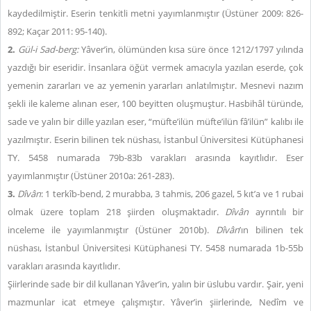
kaydedilmiştir. Eserin tenkitli metni yayımlanmıştır (Üstüner 2009: 826-
892; Kaçar 2011: 95-140).
2.
Gül-i Sad-berg:
Yâver’in, ölümünden kısa süre önce 1212/1797 yılında
yazdığı bir eseridir. İnsanlara öğüt vermek amacıyla yazılan eserde, çok
yemenin zararları ve az yemenin yararları anlatılmıştır. Mesnevi nazım
şekli ile kaleme alınan eser, 100 beyitten oluşmuştur. Hasbihâl türünde,
sade ve yalın bir dille yazılan eser, “müfte’ilün müfte’ilün fâ’ilün” kalıbı ile
yazılmıştır. Eserin bilinen tek nüshası, İstanbul Üniversitesi Kütüphanesi
TY. 5458 numarada 79b-83b varakları arasında kayıtlıdır. Eser
yayımlanmıştır (Üstüner 2010a: 261-283).
3.
Dîvân
: 1 terkîb-bend, 2 murabba, 3 tahmis, 206 gazel, 5 kıt’a ve 1 rubai
olmak üzere toplam 218 şiirden oluşmaktadır.
Dîvân
ayrıntılı bir
inceleme ile yayımlanmıştır (Üstüner 2010b).
Dîvân
’ın bilinen tek
nüshası, İstanbul Üniversitesi Kütüphanesi TY. 5458 numarada 1b-55b
varakları arasında kayıtlıdır.
Şiirlerinde sade bir dil kullanan Yâver’in, yalın bir üslubu vardır. Şair, yeni
mazmunlar icat etmeye çalışmıştır. Yâver’in şiirlerinde, Nedîm ve