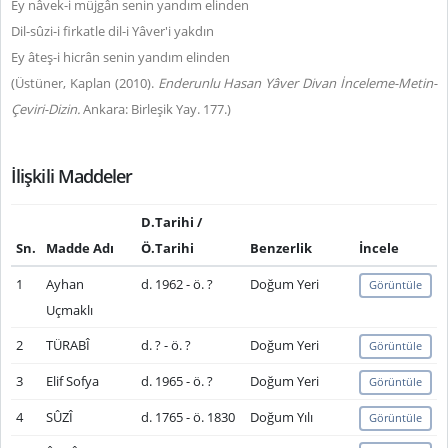
Ey nâvek-i müjgân senin yandım elinden
Dil-sûzi-i firkatle dil-i Yâver'i yakdın
Ey âteş-i hicrân senin yandım elinden
(Üstüner, Kaplan (2010).
Enderunlu Hasan Yâver Divan İnceleme-Metin-
Çeviri-Dizin.
Ankara: Birleşik Yay. 177.)
İlişkili Maddeler
D.Tarihi /
Sn.
Madde Adı
Ö.Tarihi
Benzerlik
İncele
1
Ayhan
d. 1962 - ö. ?
Doğum Yeri
Görüntüle
Uçmaklı
2
TÜRABÎ
d. ? - ö. ?
Doğum Yeri
Görüntüle
3
Elif Sofya
d. 1965 - ö. ?
Doğum Yeri
Görüntüle
4
SÛZÎ
d. 1765 - ö. 1830
Doğum Yılı
Görüntüle