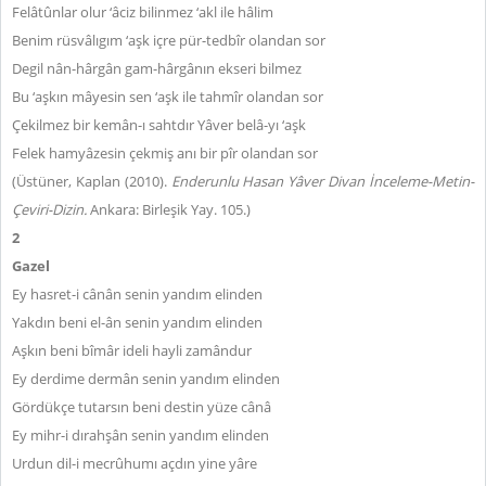
Felâtûnlar olur ‘âciz bilinmez ‘akl ile hâlim
Benim rüsvâlıgım ‘aşk içre pür-tedbîr olandan sor
Degil nân-hârgân gam-hârgânın ekseri bilmez
Bu ‘aşkın mâyesin sen ‘aşk ile tahmîr olandan sor
Çekilmez bir kemân-ı sahtdır Yâver belâ-yı ‘aşk
Felek hamyâzesin çekmiş anı bir pîr olandan sor
(Üstüner, Kaplan (2010).
Enderunlu Hasan Yâver Divan İnceleme-Metin-
Çeviri-Dizin.
Ankara: Birleşik Yay. 105.)
2
Gazel
Ey hasret-i cânân senin yandım elinden
Yakdın beni el-ân senin yandım elinden
Aşkın beni bîmâr ideli hayli zamândur
Ey derdime dermân senin yandım elinden
Gördükçe tutarsın beni destin yüze cânâ
Ey mihr-i dırahşân senin yandım elinden
Urdun dil-i mecrûhumı açdın yine yâre