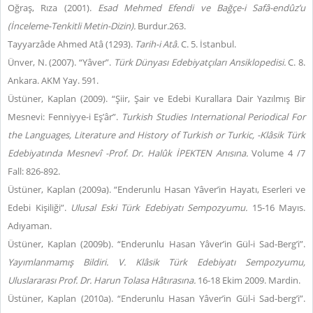
Oğraş, Rıza (2001).
Esad Mehmed Efendi ve Bağçe-i Safâ-endûz’u
(İnceleme-Tenkitli Metin-Dizin).
Burdur.263.
Tayyarzâde Ahmed Atâ (1293).
Tarih-i Atâ.
C. 5. İstanbul.
Ünver, N. (2007). “Yâver”.
Türk Dünyası Edebiyatçıları Ansiklopedisi.
C. 8.
Ankara. AKM Yay. 591.
Üstüner, Kaplan (2009). “Şiir, Şair ve Edebi Kurallara Dair Yazılmış Bir
Mesnevi: Fenniyye-i Eş’âr”.
Turkish Studies International Periodical For
the Languages, Literature and History of Turkish or Turkic, -Klâsik Türk
Edebiyatında Mesnevî -Prof. Dr. Halûk İPEKTEN Anısına.
Volume 4 /7
Fall: 826-892.
Üstüner, Kaplan (2009a). “Enderunlu Hasan Yâver’in Hayatı, Eserleri ve
Edebi Kişiliği”.
Ulusal Eski Türk Edebiyatı Sempozyumu.
15-16 Mayıs.
Adıyaman.
Üstüner, Kaplan (2009b). “Enderunlu Hasan Yâver’in Gül-i Sad-Berg’i”.
Yayımlanmamış Bildiri. V. Klâsik Türk Edebiyatı Sempozyumu,
Uluslararası Prof. Dr. Harun Tolasa Hâtırasına.
16-18 Ekim 2009. Mardin.
Üstüner, Kaplan (2010a). “Enderunlu Hasan Yâver’in Gül-i Sad-berg’i”.