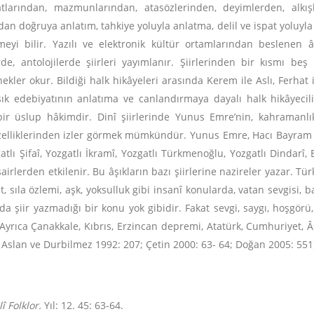
larından, mazmunlarından, atasözlerinden, deyimlerden, alkışl
dan doğruya anlatım, tahkiye yoluyla anlatma, delil ve ispat yoluyl
meyi bilir. Yazılı ve elektronik kültür ortamlarından beslenen 
rde, antolojilerde şiirleri yayımlanır. Şiirlerinden bir kısmı beş
ekler okur. Bildiği halk hikâyeleri arasında Kerem ile Aslı, Ferhat 
k edebiyatının anlatıma ve canlandırmaya dayalı halk hikâyecili
 bir üslup hâkimdir. Dinî şiirlerinde Yunus Emre’nin, kahramanlık
zelliklerinden izler görmek mümkündür. Yunus Emre, Hacı Bayram V
gatlı Şifaî, Yozgatlı İkramî, Yozgatlı Türkmenoğlu, Yozgatlı Dinda
irlerden etkilenir. Bu âşıkların bazı şiirlerine nazireler yazar. Tü
sıla özlemi, aşk, yoksulluk gibi insanî konularda, vatan sevgisi, bay
da şiir yazmadığı bir konu yok gibidir. Fakat sevgi, saygı, hoşgörü,
. Ayrıca Çanakkale, Kıbrıs, Erzincan depremi, Atatürk, Cumhuriyet,
, Aslan ve Durbilmez 1992: 207; Çetin 2000: 63- 64; Doğan 2005: 551
lî Folklor.
Yıl: 12. 45: 63-64.