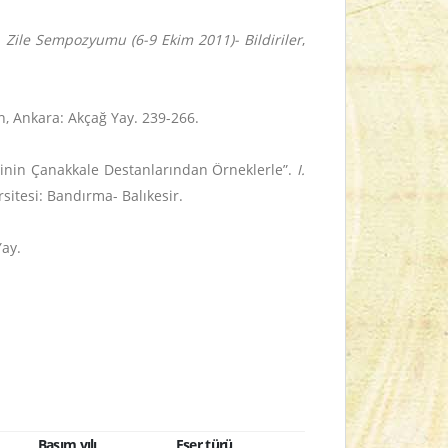
I. Zile Sempozyumu (6-9 Ekim 2011)- Bildiriler
,
, Ankara: Akçağ Yay. 239-266.
rinin Çanakkale Destanlarından Örneklerle”.
I.
itesi: Bandırma- Balıkesir.
Yay.
Basım yılı
Eser türü