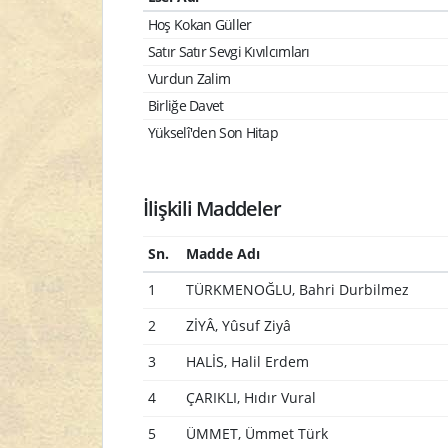
Hoş Kokan Güller
Satır Satır Sevgi Kıvılcımları
Vurdun Zalim
Birliğe Davet
Yükselî'den Son Hitap
İlişkili Maddeler
Sn.
Madde Adı
1
TÜRKMENOĞLU, Bahri Durbilmez
2
ZİYÂ, Yûsuf Ziyâ
3
HALİS, Halil Erdem
4
ÇARIKLI, Hıdır Vural
5
ÜMMET, Ümmet Türk