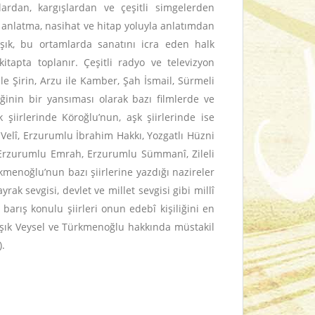
ardan, kargışlardan ve çeşitli simgelerden
a anlatma, nasihat ve hitap yoluyla anlatımdan
âşık, bu ortamlarda sanatını icra eden halk
 kitapta toplanır. Çeşitli radyo ve televizyon
ile Şirin, Arzu ile Kamber, Şah İsmail, Sürmeli
ğinin bir yansıması olarak bazı filmlerde ve
 şiirlerinde Köroğlu’nun, aşk şiirlerinde ise
elî, Erzurumlu İbrahim Hakkı, Yozgatlı Hüzni
rî, Erzurumlu Emrah, Erzurumlu Sümmanî, Zileli
rkmenoğlu’nun bazı şiirlerine yazdığı nazireler
rak sevgisi, devlet ve millet sevgisi gibi millî
 barış konulu şiirleri onun edebî kişiliğini en
 Âşık Veysel ve Türkmenoğlu hakkında müstakil
).