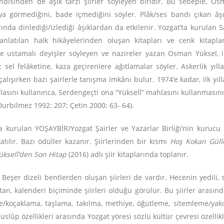
isinden de âşık tarzı şiirler söyleyen biridir. Bu sebeple, Osm
görmediğini, bade içmediğini söyler. Plâk/ses bandı çıkan âşıkl
nda dinlediği/izlediği âşıklardan da etkilenir. Yozgat’ta kurulan Sa
 anlatılan halk hikâyelerinden oluşan kitapları ve cenk kitaplar
e ustamalı deyişler söyleyen ve nazireler yazan Osman Yüksel, il
; sel felâketine, kaza geçirenlere ağıtlamalar söyler. Askerlik yıl
 çalışırken bazı şairlerle tanışma imkânı bulur. 1974’e kadar, ilk 
hlasını kullanınca, Serdengeçti ona “Yükselî” mahlasını kullanmasını
Durbilmez 1992: 207; Çetin 2000: 63- 64).
 kurulan YOŞAYBİR/Yozgat Şairler ve Yazarlar Birliği’nin kurucu 
atılır. Bazı ödüller kazanır. Şiirlerinden bir kısmı
Hoş Kokan Güll
ükselî’den Son Hitap
(2016) adlı şiir kitaplarında toplanır.
 Beşer dizeli bentlerden oluşan şiirleri de vardır. Hecenin yedili, sek
stan, kalenderi biçiminde şiirleri olduğu görülür. Bu şiirler arasın
me/koçaklama, taşlama, takılma, methiye, öğütleme, sitemleme/yakı
 üslûp özellikleri arasında Yozgat yöresi sözlü kültür çevresi özellikl