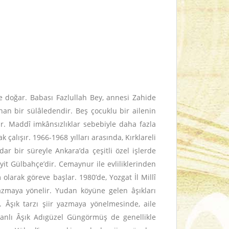
de doğar. Babası Fazlullah Bey, annesi Zahide
nan bir sülâledendir. Beş çocuklu bir ailenin
ur. Maddî imkânsızlıklar sebebiyle daha fazla
k çalışır. 1966-1968 yılları arasında, Kırklareli
ar bir süreyle Ankara’da çeşitli özel işlerde
it Gülbahçe’dir. Cemaynur ile evliliklerinden
larak göreve başlar. 1980’de, Yozgat İl Millî
azmaya yönelir. Yudan köyüne gelen âşıkları
r. Âşık tarzı şiir yazmaya yönelmesinde, aile
danlı Âşık Adıgüzel Güngörmüş de genellikle