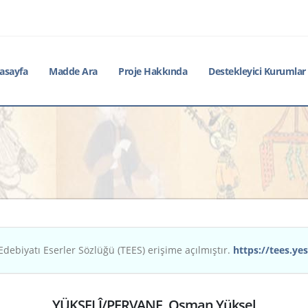
asayfa
Madde Ara
Proje Hakkında
Destekleyici Kurumlar
Edebiyatı Eserler Sözlüğü (TEES) erişime açılmıştır.
https://tees.yes
YÜKSELÎ/PERVANE, Osman Yüksel