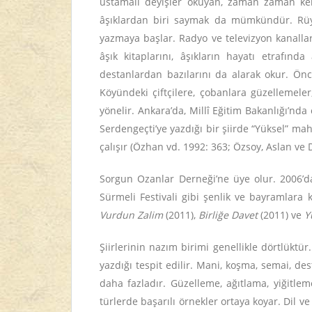
ustamalı deyişler okuyan, zaman zaman kend
âşıklardan biri saymak da mümkündür. Rüya 
yazmaya başlar. Radyo ve televizyon kanalları
âşık kitaplarını, âşıkların hayatı etrafında
destanlardan bazılarını da alarak okur. Önc
Köyündeki çiftçilere, çobanlara güzellemeler
yönelir. Ankara’da, Millî Eğitim Bakanlığı’nda
Serdengeçti’ye yazdığı bir şiirde “Yüksel” ma
çalışır (Özhan vd. 1992: 363; Özsoy, Aslan ve 
Sorgun Ozanlar Derneği’ne üye olur. 2006’da
Sürmeli Festivali gibi şenlik ve bayramlara k
Vurdun Zalim
(2011),
Birliğe Davet
(2011) ve
Y
Şiirlerinin nazım birimi genellikle dörtlüktür.
yazdığı tespit edilir. Mani, koşma, semai, de
daha fazladır. Güzelleme, ağıtlama, yiğitle
türlerde başarılı örnekler ortaya koyar. Dil ve