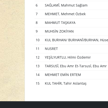
6
SAĞLAMÎ, Mahmut Sağlam
7
MEHMET, Mehmet Özbek
8
MAHMUT TAŞKAYA
9
MUHSİN ZOKİYAN
10
KUL BURHAN/ BURHANÎ/BURHAN, Hüsey
11
NUSRET
12
YEŞİLYURTLU, Hilmi Özdemir
13
TARSUSÎ, Ebu Amr Et-Tarsusî, Ebu Amr
14
MEHMET EMİN ERTEM
15
KUL TAHİR, Tahir Aslantaş