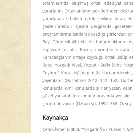
ortamlarında oluşmuş ortak edebiyat sanat
yararlanır. Ortak anlatım şekillerinden doğru
yararlanarak halkın ortak zevkine hitap et
şairlerindendir. Çeşitli dergilerde, gazetele
programlarına katılarak yazdığı şiirlerden örn
Bey, Gündeşlioğlu vb. de bulunmaktadır. Âşı
kliplerde rol alır. Bazı şiirlerinden mizahî
Karacaoğlan’ın ortaya koyduğu ortak üslûp ö
Baba, Yozgatlı Nazî, Yozgatlı Sıdkı Baba, Yoz
Ceyhunî, Karacaoğlan gibi âşıklardan/derviş şa
yayımlanır (Durbilmez 2012: 142- 152). Gurbet, 
konularda, dinî konularda şiirler yazar. Aslın
güzel yansıtabilen konular arasında yer alır
şiirleri de vardır (Özhan vd. 1992: 363; Özsoy
Kaynakça
Çetin, İsmet (2000). “Yozgatlı Âşık Yükselî”.
Mil