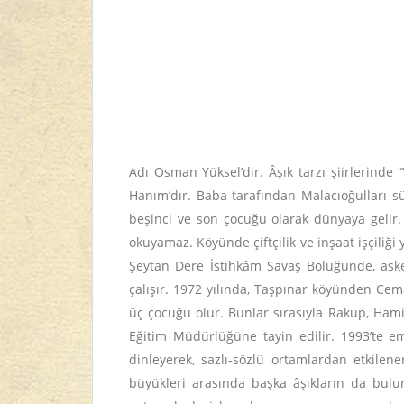
Adı Osman Yüksel’dir. Âşık tarzı şiirlerinde
Hanım’dır. Baba tarafından Malacıoğulları sü
beşinci ve son çocuğu olarak dünyaya gelir. 
okuyamaz. Köyünde çiftçilik ve inşaat işçiliği y
Şeytan Dere İstihkâm Savaş Bölüğünde, askerl
çalışır. 1972 yılında, Taşpınar köyünden Cem
üç çocuğu olur. Bunlar sırasıyla Rakup, Hami
Eğitim Müdürlüğüne tayin edilir. 1993’te e
dinleyerek, sazlı-sözlü ortamlardan etkilene
büyükleri arasında başka âşıkların da bulu