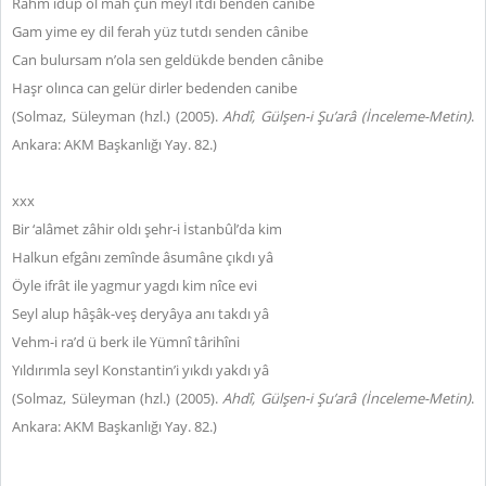
Rahm idüp ol mâh çün meyl itdi benden cânibe
Gam yime ey dil ferah yüz tutdı senden cânibe
Can bulursam n’ola sen geldükde benden cânibe
Haşr olınca can gelür dirler bedenden canibe
(Solmaz, Süleyman (hzl.) (2005).
Ahdî, Gül
ş
en-i
Ş
u’arâ
(İnceleme-Metin)
.
Ankara: AKM Başkanlığı Yay.
82.)
xxx
Bir ‘alâmet zâhir oldı şehr-i İstanbûl’da kim
Halkun efgânı zemînde âsumâne çıkdı yâ
Öyle ifrât ile yagmur yagdı kim nîce evi
Seyl alup hâşâk-veş deryâya anı takdı yâ
Vehm-i ra’d ü berk ile Yümnî târihîni
Yıldırımla seyl Konstantin’i yıkdı yakdı yâ
(Solmaz, Süleyman (hzl.) (2005).
Ahdî, Gül
ş
en-i
Ş
u’arâ
(İnceleme-Metin)
.
Ankara: AKM Başkanlığı Yay.
82.)