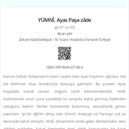
YÜMNÎ, Ayas Paşa-zâde
(d. ?/? - ö. ?/?)
divan şairi
(Divan/Yazılı Edebiyat / 16. Yüzyıl / Anadolu-Osmanlı-Türkiye)
ISBN: 978-9944-237-86-4
Kanuni Sultan Süleyman’ın vezir-i azamı olan Ayas Paşa’nın oğludur. Asıl
adı Mehmet olup İstanbul’da dünyaya gelmiştir. Bu yüzden Ayas
Paşazâde olarak tanınır. Doğum tarihi bilinmemektedir. Ahdî,
tezkiresinde onun yüce yaradılışlı ve sarayda kabul görmüş kişilerden
olduğunu belirtir. Devlet hizmetinde bulunmuş, sancaktarlık görevi
yapmıştır. İyi bir eğitim almış olan Yümnî, Arapçayı ve Farsçayı çok iyi
derecede tahsil etmiştir. Ahdî, döneminin önde gelen âlimlerinden ders
aldığını nakleder. Fakat kimlerden ders aldığı konusunda bir kayıt