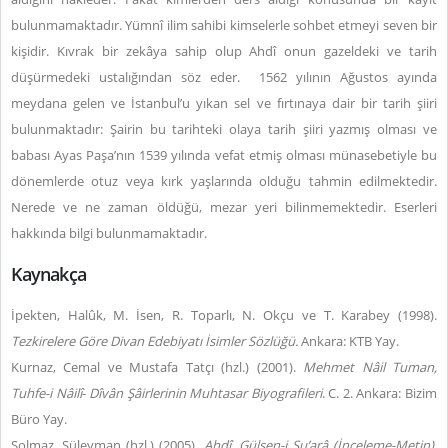
bulunmamaktadır. Yümnî ilim sahibi kimselerle sohbet etmeyi seven bir
kişidir. Kıvrak bir zekâya sahip olup Ahdî onun gazeldeki ve tarih
düşürmedeki ustalığından söz eder. 1562 yılının Ağustos ayında
meydana gelen ve İstanbul’u yıkan sel ve fırtınaya dair bir tarih şiiri
bulunmaktadır: Şairin bu tarihteki olaya tarih şiiri yazmış olması ve
babası Ayas Paşa’nın 1539 yılında vefat etmiş olması münasebetiyle bu
dönemlerde otuz veya kırk yaşlarında olduğu tahmin edilmektedir.
Nerede ve ne zaman öldüğü, mezar yeri bilinmemektedir. Eserleri
hakkında bilgi bulunmamaktadır.
Kaynakça
İpekten, Halûk, M. İsen, R. Toparlı, N. Okçu ve T. Karabey (1998).
Tezkirelere Göre Divan Edebiyatı İsimler Sözlüğü.
Ankara: KTB Yay.
Kurnaz, Cemal ve Mustafa Tatçı (hzl.) (2001).
Mehmet
Nâil Tuman,
Tuhfe-i Nâilî
-
Dîvân Şâirlerinin Muhtasar Biyografileri
. C. 2. Ankara: Bizim
Büro Yay.
Solmaz, Süleyman (hzl.) (2005).
Ahdî, Gül
ş
en-i
Ş
u’arâ
(İnceleme-Metin)
.