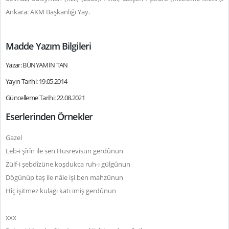
Ankara: AKM Başkanlığı Yay.
Madde Yazım Bilgileri
Yazar: BÜNYAMİN TAN
Yayın Tarihi: 19.05.2014
Güncelleme Tarihi: 22.08.2021
Eserlerinden Örnekler
Gazel
Leb-i şîrîn ile sen Husrevisün gerdûnun
Zülf-i şebdîzüne koşdukca ruh-ı gülgûnun
Dögünüp taş ile nâle işi ben mahzûnun
Hîç işitmez kulagı katı imiş gerdûnun
xxx