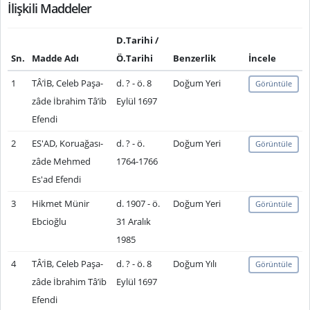
İlişkili Maddeler
D.Tarihi /
Sn.
Madde Adı
Ö.Tarihi
Benzerlik
İncele
1
TÂ’İB, Celeb Paşa-
d. ? - ö. 8
Doğum Yeri
Görüntüle
zâde İbrahim Tâ’ib
Eylül 1697
Efendi
2
ES'AD, Koruağası-
d. ? - ö.
Doğum Yeri
Görüntüle
zâde Mehmed
1764-1766
Es'ad Efendi
3
Hikmet Münir
d. 1907 - ö.
Doğum Yeri
Görüntüle
Ebcioğlu
31 Aralık
1985
4
TÂ’İB, Celeb Paşa-
d. ? - ö. 8
Doğum Yılı
Görüntüle
zâde İbrahim Tâ’ib
Eylül 1697
Efendi