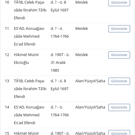
10
TÂ’İB, Celeb Paşa-
d. ? - ö. 8
Meslek
Görüntüle
zâde İbrahim Tâ’ib
Eylül 1697
Efendi
11
ES'AD, Koruağası-
d. ? - ö.
Meslek
Görüntüle
zâde Mehmed
1764-1766
Es'ad Efendi
12
Hikmet Münir
d. 1907 - ö.
Meslek
Görüntüle
Ebcioğlu
31 Aralık
1985
13
TÂ’İB, Celeb Paşa-
d. ? - ö. 8
Alan/Yüzyıl/Saha
Görüntüle
zâde İbrahim Tâ’ib
Eylül 1697
Efendi
14
ES'AD, Koruağası-
d. ? - ö.
Alan/Yüzyıl/Saha
Görüntüle
zâde Mehmed
1764-1766
Es'ad Efendi
15
Hikmet Münir
d. 1907 - ö.
Alan/Yüzyıl/Saha
Görüntüle