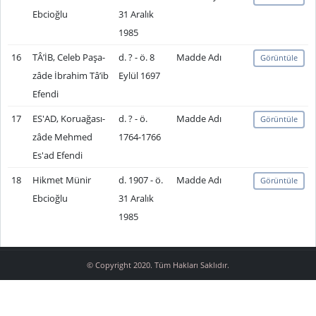
Ebcioğlu
31 Aralık
1985
16
TÂ’İB, Celeb Paşa-
d. ? - ö. 8
Madde Adı
Görüntüle
zâde İbrahim Tâ’ib
Eylül 1697
Efendi
17
ES'AD, Koruağası-
d. ? - ö.
Madde Adı
Görüntüle
zâde Mehmed
1764-1766
Es'ad Efendi
18
Hikmet Münir
d. 1907 - ö.
Madde Adı
Görüntüle
Ebcioğlu
31 Aralık
1985
© Copyright 2020. Tüm Hakları Saklıdır.