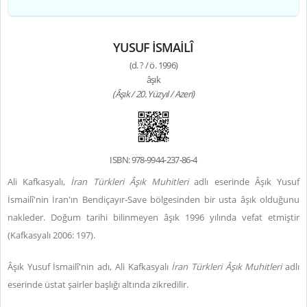
YUSUF İSMAİLÎ
(d. ? / ö. 1996)
âşık
(Âşık / 20. Yüzyıl / Azeri)
ISBN: 978-9944-237-86-4
Ali Kafkasyalı,
İran Türkleri Âşık Muhitleri
adlı eserinde Âşık Yusuf
İsmailî'nin İran'ın Bendiçayır-Save bölgesinden bir usta âşık olduğunu
nakleder. Doğum tarihi bilinmeyen âşık 1996 yılında vefat etmiştir
(Kafkasyalı 2006: 197).
Âşık Yusuf İsmailî'nin adı, Ali Kafkasyalı
İran Türkleri Âşık Muhitleri
adlı
eserinde üstat şairler başlığı altında zikredilir.