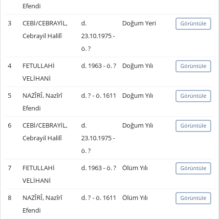
Efendi
3
CEBİ/CEBRAYİL,
d.
Doğum Yeri
Görüntüle
Cebrayil Halilî
23.10.1975 -
ö. ?
4
FETULLAHİ
d. 1963 - ö. ?
Doğum Yılı
Görüntüle
VELİHANİ
5
NAZÎRÎ, Nazîrî
d. ? - ö. 1611
Doğum Yılı
Görüntüle
Efendi
6
CEBİ/CEBRAYİL,
d.
Doğum Yılı
Görüntüle
Cebrayil Halilî
23.10.1975 -
ö. ?
7
FETULLAHİ
d. 1963 - ö. ?
Ölüm Yılı
Görüntüle
VELİHANİ
8
NAZÎRÎ, Nazîrî
d. ? - ö. 1611
Ölüm Yılı
Görüntüle
Efendi