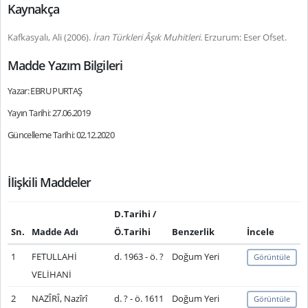
Kaynakça
Kafkasyalı, Ali (2006).
İran Türkleri Âşık Muhitleri.
Erzurum: Eser Ofset.
Madde Yazım Bilgileri
Yazar: EBRU PURTAŞ
Yayın Tarihi: 27.06.2019
Güncelleme Tarihi: 02.12.2020
İlişkili Maddeler
D.Tarihi /
Sn.
Madde Adı
Ö.Tarihi
Benzerlik
İncele
1
FETULLAHİ
d. 1963 - ö. ?
Doğum Yeri
Görüntüle
VELİHANİ
2
NAZÎRÎ, Nazîrî
d. ? - ö. 1611
Doğum Yeri
Görüntüle