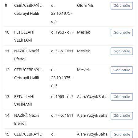
9
CEBİ/CEBRAYİL,
d.
Ölüm Yılı
Görüntüle
Cebrayil Halilî
23.10.1975 -
ö. ?
10
FETULLAHİ
d. 1963 - ö. ?
Meslek
Görüntüle
VELİHANİ
11
NAZÎRÎ, Nazîrî
d. ? - ö. 1611
Meslek
Görüntüle
Efendi
12
CEBİ/CEBRAYİL,
d.
Meslek
Görüntüle
Cebrayil Halilî
23.10.1975 -
ö. ?
13
FETULLAHİ
d. 1963 - ö. ?
Alan/Yüzyıl/Saha
Görüntüle
VELİHANİ
14
NAZÎRÎ, Nazîrî
d. ? - ö. 1611
Alan/Yüzyıl/Saha
Görüntüle
Efendi
15
CEBİ/CEBRAYİL,
d.
Alan/Yüzyıl/Saha
Görüntüle