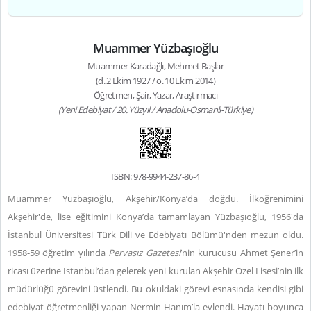
Muammer Yüzbaşıoğlu
Muammer Karadağlı, Mehmet Başlar
(d. 2 Ekim 1927 / ö. 10 Ekim 2014)
Öğretmen, Şair, Yazar, Araştırmacı
(Yeni Edebiyat / 20. Yüzyıl / Anadolu-Osmanlı-Türkiye)
ISBN: 978-9944-237-86-4
Muammer Yüzbaşıoğlu, Akşehir/Konya’da doğdu. İlköğrenimini
Akşehir'de, lise eğitimini Konya’da tamamlayan Yüzbaşıoğlu, 1956'da
İstanbul Üniversitesi Türk Dili ve Edebiyatı Bölümü'nden mezun oldu.
1958-59 öğretim yılında
Pervasız Gazetesi
’nin kurucusu Ahmet Şener’in
ricası üzerine İstanbul’dan gelerek yeni kurulan Akşehir Özel Lisesi’nin ilk
müdürlüğü görevini üstlendi. Bu okuldaki görevi esnasında kendisi gibi
edebiyat öğretmenliği yapan Nermin Hanım’la evlendi. Hayatı boyunca