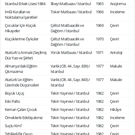
İstanbul Erkek Lisesi 1884
İlbeyi Matbaası / İstanbul
1965
Araştırma
İmlâ Kuralları ve
Toker Matbaası / İstanbul
1966
İnceleme
Noktalama İşaretleri
Çocuklar İçin Küçük
Çeltüt Matbaacılık ve
1969
Çeviri
Hikayeler
Dağıtım / İstanbul
Küçüklerime Öyküler
Çeltüt Matbaacılık ve
1970
Çeviri
Dağıtım / İstanbul
Atatürk'ü Anmak (Seçilmiş
Yörük Matbaası / İstanbul
1971
Antoloji
Düz Yazı ve Şiirler)
Almanya'daki Eğitim
Varlık (Cilt. 44 , Sayı. 839) /
1977
Makale
Çıkmazımız
İstanbul
Atatürk'ün Eğitim
Varlık (Cilt. 44 , Sayı. 843) /
1977
Makale
Üzerinde Düşünceleri
İstanbul
Büyük Uçuş
Tekin Yayınevi / İstanbul
1982
Çeviri
Eski Palto
Tekin Yayınevi / İstanbul
1982
Çeviri
Keman Çalan Çocuk
Tekin Yayınevi / İstanbul
1982
Hikâye
Örneklerle Edebiyatımız
Tekin Yayınevi / İstanbul
1982
İnceleme
Suçlu Kim?
Tekin Yayınevi / İstanbul
1982
Çeviri
Tehlikeli Bir Oyun
Tekin Yayınevi / İstanbul
1982
Çeviri