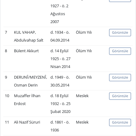
1927 - ö. 2
Ağustos
2007
7
KUL VAHAP,
d. 1934 - ö.
Ölüm Yılı
Görüntüle
Abdulvahap Salt
04.09.2014
8
Bülent Akkurt
d. 14 Eylül
Ölüm Yılı
Görüntüle
1925 - ö. 27
Nisan 2014
9
DERUNÎ/MEYZENÎ,
d. 1949 - ö.
Ölüm Yılı
Görüntüle
Osman Derin
30.05.2014
10
Muzaffer İlhan
d. 18 Eylül
Meslek
Görüntüle
Erdost
1932 - ö. 25
Şubat 2020
11
Ali Nazif Süruri
d. 1861 - ö.
Meslek
Görüntüle
1936