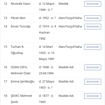
12
Mustafa Yazıcı
d. 12 Mayıs
Meslek
Görüntüle
1949 - ö. ?
13
Fikret Akın
d. 1952 - ö. ?
Alan/Yüzyıl/Saha
Görüntüle
14
Enver Tuncalp
d. 1914 - ö. 9
Alan/Yüzyıl/Saha
Görüntüle
Haziran
1992
15
Turhan R.
d. 14 Mart
Alan/Yüzyıl/Saha
Görüntüle
Oğuzbaş
1933 - ö. 15
Mayıs 1997
16
OZAN CEFA,
d. 1938 - ö.
Madde Adı
Görüntüle
Mehmet Özler
23.04.1994
17
Emine Şenlikoğlu
d. 27 Mayıs
Madde Adı
Görüntüle
1953 - ö. ?
18
ŞEVKÎ, Mehmet
d. 1877 - ö.
Madde Adı
Görüntüle
Şevki
1943