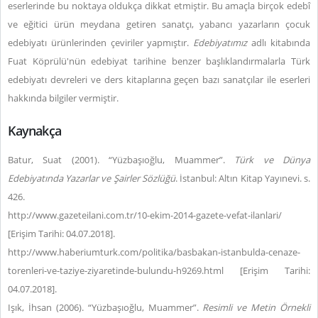
eserlerinde bu noktaya oldukça dikkat etmiştir. Bu amaçla birçok edebî
ve eğitici ürün meydana getiren sanatçı, yabancı yazarların çocuk
edebiyatı ürünlerinden çeviriler yapmıştır.
Edebiyatımız
adlı kitabında
Fuat Köprülü'nün edebiyat tarihine benzer başlıklandırmalarla Türk
edebiyatı devreleri ve ders kitaplarına geçen bazı sanatçılar ile eserleri
hakkında bilgiler vermiştir.
Kaynakça
Batur, Suat (2001). “Yüzbaşıoğlu, Muammer”.
Türk ve Dünya
Edebiyatında Yazarlar ve Şairler Sözlüğü
. İstanbul: Altın Kitap Yayınevi. s.
426.
http://www.gazeteilani.com.tr/10-ekim-2014-gazete-vefat-ilanlari/
[Erişim Tarihi: 04.07.2018].
http://www.haberiumturk.com/politika/basbakan-istanbulda-cenaze-
torenleri-ve-taziye-ziyaretinde-bulundu-h9269.html [Erişim Tarihi:
04.07.2018].
Işık, İhsan (2006). “Yüzbaşıoğlu, Muammer”.
Resimli ve Metin Örnekli