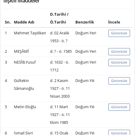
İlişkili Maddeler
D.Tarihi /
Sn.
Madde Adı
Ö.Tarihi
Benzerlik
İncele
1
Mehmet Taşdiken
d. 02 Aralık
Doğum Yeri
Görüntüle
1953 - ö. ?
2
MEŞÂMÎ
d. ? - ö. 1585
Doğum Yeri
Görüntüle
3
NESÎB,Yusuf
d. 1632 - ö.
Doğum Yeri
Görüntüle
1712
4
Gültekin
d. 2 Kasım
Doğum Yılı
Görüntüle
Sâmanoğlu
1927 - ö. 11
Nisan 2003
5
Metin Eloğlu
d. 11 Mart
Doğum Yılı
Görüntüle
1927 - ö. 11
Ekim 1985
6
İsmail Sivri
d. 15 Ocak
Doğum Yılı
Görüntüle