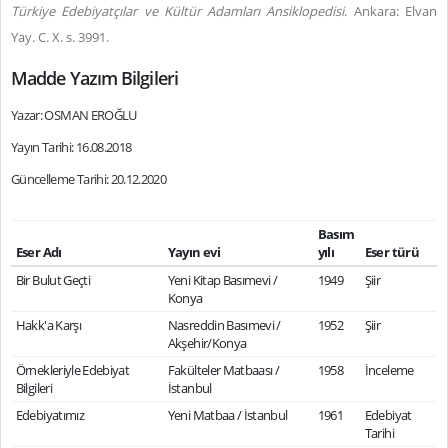
Türkiye Edebiyatçılar ve Kültür Adamları Ansiklopedisi
. Ankara: Elvan
Yay. C. X. s. 3991.
Madde Yazım Bilgileri
Yazar: OSMAN EROĞLU
Yayın Tarihi: 16.08.2018
Güncelleme Tarihi: 20.12.2020
Basım
Eser Adı
Yayın evi
yılı
Eser türü
Bir Bulut Geçti
Yeni Kitap Basımevi /
1949
Şiir
Konya
Hakk'a Karşı
Nasreddin Basımevi /
1952
Şiir
Akşehir/Konya
Örnekleriyle Edebiyat
Fakülteler Matbaası /
1958
İnceleme
Bilgileri
İstanbul
Edebiyatımız
Yeni Matbaa / İstanbul
1961
Edebiyat
Tarihi