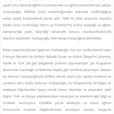
çeşitli orta dereceli eğitim kurumlarında ve eğitim enstitülerinde çalışan
Yüzbaşıoğlu, MEB’de şube müdürlüğünden bakanlık müfettişliğine
kadar çeşitli kademelerde görev aldı. 1966-76 yılları arasında İstanbul
Erkek Lisesi müdürlüğü, Bonn ve Frankfurt’ta kültür ataşeliği ve eğitim
danışmanlığı yaptı. Geçirdiği rahatsızlık sonucu İstanbul/Ataköy’de
hayatını kaybeden Yüzbaşıoğlu, Edirnekapı mezarlığına defnedildi.
Erken yaşlarda sanatla ilgilenen Yüzbaşıoğlu, lise son sınıfta Mehdi Halıcı
(Cemşid Bender) ile birlikte
Babalık Sanat ve Kültür Dergisi
’ni çıkarmış;
Varlık
ve
Türk Dili
gibi dergilerde şiirlerini yayımlamıştır. Şiir kitaplarını
Muammer Karadağlı ve Mehmet Başlar gibi isimlerle çıkarmıştır. Bazıları
eşi Nermin Yüzbaşıoğlu’yla birlikte olmak üzere çok sayıda inceleme ve
yardımcı ders kitabı bulunan Yüzbaşıoğlu, bu kitaplarında dil bilgisi ve
edebiyat bilgi-teorileri başta olmak üzere, deyimler ve atasözleri, şekil
bilgisi, Türk ve dünya edebiyatından sanatçılar ve eserlerle ilgili bilgi ve
örnekler sunmuştur. Özellikle çocuk edebiyatı ve erken eğitim
hususunda insanları bilgilendirmeyi arzulayan sanatçı, kurgusal