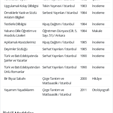
Uygulamalı Kolay Dilbilgisi
Tekin Yayınevi / İstanbul
1983
İnceleme
Örneklerle Yazılı ve Sözlü
Serbest Yayınları / İstanbul
1984
İnceleme
Anlatım Bilgileri
Testlerle Dilbilgisi
Kipaş Dağıtım / İstanbul
1984
İnceleme
Yabancı Dille Öğretim ve
Öğretmen Dünyası (Cilt. 5,
1984
Makale
Anadolu Liseleri
Sayı. 51) / Ankara
Açıklamalı Atasözlerimiz
Kipaş Dağıtım / İstanbul
1985
İnceleme
Deyimler Sözlüğü
Serhat Yayınları / İstanbul
1985
İnceleme
Türk ve Batı Edebiyatında
Serhat Yayınları / İstanbul
1990
İnceleme
Şairler ve Yazarlar
Türk ve Batı Edebiyatından
Serhat Yayınları / İstanbul
1990
İnceleme
Ünlü Romanlar
Bir İlkyaz Sabahı
Çizge Tanıtım ve
2000
Hikâye
Matbaacılık / İstanbul
Yaşamım Yaşadıklarım
Çizge Tanıtım ve
2011
Otobiyografi
Matbaacılık / İstanbul