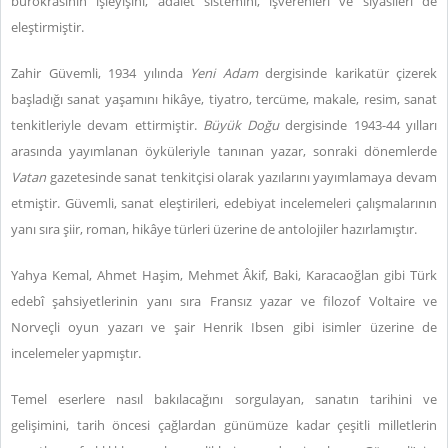
bürokrasinin işleyişini, adalet sistemini, işverenleri ve siyasileri de
eleştirmiştir.
Zahir Güvemli, 1934 yılında
Yeni Adam
dergisinde karikatür çizerek
başladığı sanat yaşamını hikâye, tiyatro, tercüme, makale, resim, sanat
tenkitleriyle devam ettirmiştir.
Büyük Doğu
dergisinde 1943-44 yılları
arasında yayımlanan öyküleriyle tanınan yazar, sonraki dönemlerde
Vatan
gazetesinde sanat tenkitçisi olarak yazılarını yayımlamaya devam
etmiştir. Güvemli, sanat eleştirileri, edebiyat incelemeleri çalışmalarının
yanı sıra şiir, roman, hikâye türleri üzerine de antolojiler hazırlamıştır.
Yahya Kemal, Ahmet Haşim, Mehmet Âkif, Baki, Karacaoğlan gibi Türk
edebî şahsiyetlerinin yanı sıra Fransız yazar ve filozof Voltaire ve
Norveçli oyun yazarı ve şair Henrik Ibsen gibi isimler üzerine de
incelemeler yapmıştır.
Temel eserlere nasıl bakılacağını sorgulayan, sanatın tarihini ve
gelişimini, tarih öncesi çağlardan günümüze kadar çeşitli milletlerin