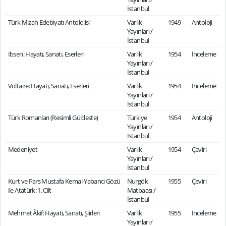
İstanbul
Türk Mizah Edebiyatı Antolojisi
Varlık
1949
Antoloji
Yayınları /
İstanbul
Ibsen: Hayatı, Sanatı, Eserleri
Varlık
1954
İnceleme
Yayınları /
İstanbul
Voltaire: Hayatı, Sanatı, Eserleri
Varlık
1954
İnceleme
Yayınları /
İstanbul
Türk Romanları (Resimli Güldeste)
Türkiye
1954
Antoloji
Yayınları /
İstanbul
Medeniyet
Varlık
1954
Çeviri
Yayınları /
İstanbul
Kurt ve Pars Mustafa Kemal-Yabancı Gözü
Nurgök
1955
Çeviri
ile Atatürk: 1. Cilt
Matbaası /
İstanbul
Mehmet Âkif: Hayatı, Sanatı, Şiirleri
Varlık
1955
İnceleme
Yayınları /