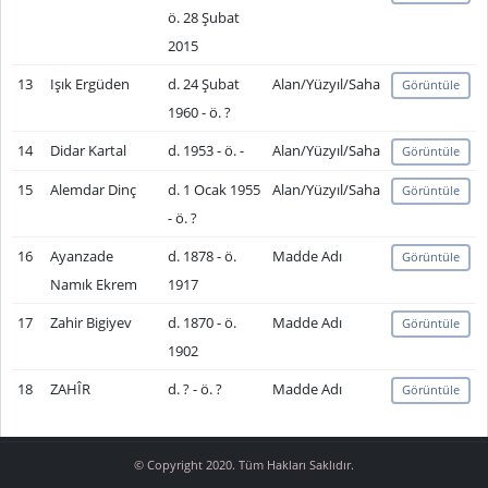
ö. 28 Şubat
2015
13
Işık Ergüden
d. 24 Şubat
Alan/Yüzyıl/Saha
Görüntüle
1960 - ö. ?
14
Didar Kartal
d. 1953 - ö. -
Alan/Yüzyıl/Saha
Görüntüle
15
Alemdar Dinç
d. 1 Ocak 1955
Alan/Yüzyıl/Saha
Görüntüle
- ö. ?
16
Ayanzade
d. 1878 - ö.
Madde Adı
Görüntüle
Namık Ekrem
1917
17
Zahir Bigiyev
d. 1870 - ö.
Madde Adı
Görüntüle
1902
18
ZAHÎR
d. ? - ö. ?
Madde Adı
Görüntüle
© Copyright 2020. Tüm Hakları Saklıdır.