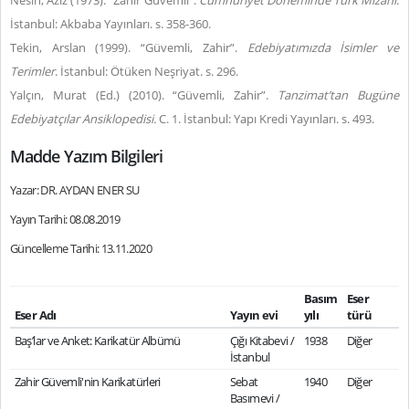
Nesin, Aziz (1973). “Zahir Güvemli”.
Cumhuriyet Döneminde Türk Mizahı
.
İstanbul: Akbaba Yayınları. s. 358-360.
Tekin, Arslan (1999). “Güvemli, Zahir”.
Edebiyatımızda İsimler ve
Terimler
. İstanbul: Ötüken Neşriyat. s. 296.
Yalçın, Murat (Ed.) (2010). “Güvemli, Zahir”.
Tanzimat’tan Bugüne
Edebiyatçılar Ansiklopedisi.
C. 1. İstanbul: Yapı Kredi Yayınları. s. 493.
Madde Yazım Bilgileri
Yazar: DR. AYDAN ENER SU
Yayın Tarihi: 08.08.2019
Güncelleme Tarihi: 13.11.2020
Basım
Eser
Eser Adı
Yayın evi
yılı
türü
Baş’lar ve Anket: Karikatür Albümü
Çığı Kitabevi /
1938
Diğer
İstanbul
Zahir Güvemli'nin Karikatürleri
Sebat
1940
Diğer
Basımevi /