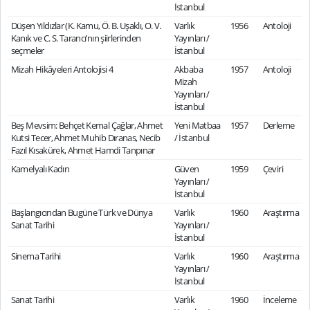
İstanbul
Düşen Yıldızlar (K. Kamu, Ö. B. Uşaklı, O. V.
Varlık
1956
Antoloji
Kanık ve C. S. Tarancı’nın şiirlerinden
Yayınları /
seçmeler
İstanbul
Mizah Hikâyeleri Antolojisi 4
Akbaba
1957
Antoloji
Mizah
Yayınları /
İstanbul
Beş Mevsim: Behçet Kemal Çağlar, Ahmet
Yeni Matbaa
1957
Derleme
Kutsi Tecer, Ahmet Muhib Dıranas, Necib
/ İstanbul
Fazıl Kısakürek, Ahmet Hamdi Tanpınar
Kamelyalı Kadın
Güven
1959
Çeviri
Yayınları /
İstanbul
Başlangıcından Bugüne Türk ve Dünya
Varlık
1960
Araştırma
Sanat Tarihi
Yayınları /
İstanbul
Sinema Tarihi
Varlık
1960
Araştırma
Yayınları /
İstanbul
Sanat Tarihi
Varlık
1960
İnceleme