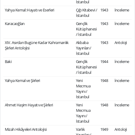
İstanbul
Yahya Kemal: Hayatı ve Eserleri
Çığı Kitabevi /
1943
İnceleme
İstanbul
Karacaoğlan
Gençlik
1943
İnceleme
Kütüphanesi
/ İstanbul
XIV. Asırdan Bugüne Kadar Kahramanlık
Akbaba
1943
Antoloji
Şiirleri Antolojisi
Yayınları /
İstanbul
Baki
Gençlik
1944
İnceleme
Kütüphanesi
/ İstanbul
Yahya Kemal ve Şiirleri
Yeni
1948
İnceleme
Mecmua
Yayını /
İstanbul
Ahmet Haşim Hayatı ve Şiirleri
Yeni
1948
İnceleme
Mecmua
Yayını /
İstanbul
Mizah Hikâyeleri Antolojisi
Varlık
1949
Antoloji
Yayınları /