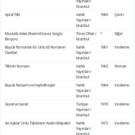
Yayınları /
İstanbul
Aptal Tilki
Varlık
1960
Çeviri
Yayınları /
İstanbul
Mustafa Aslıer (Resim/Gravür Sergisi
Töras Ofset /
?
Diğer
Broşürü
İstanbul
Büyük Romanlar-En Ünlü 65 Romanın
Varlık
1961
İnceleme
Özetleri
Yayınları /
İstanbul
Tilkinin Romanı
Varlık
1963
Roman
Yayınları /
İstanbul
Büyük Ressam ve Heykeltraşlar
Varlık
1964
İnceleme
Yayınları /
İstanbul
Güzel ve Sanat
Türkiye
1970
İnceleme
Yayınevi /
İstanbul
Acı Aşklar: Ünlü Tabloların Acıklı Hikâyeleri
Varlık
1972
İnceleme
Yayınları /
İstanbul