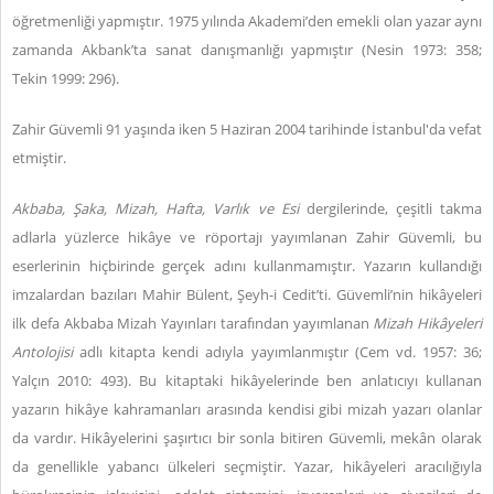
öğretmenliği yapmıştır. 1975 yılında Akademi’den emekli olan yazar aynı
zamanda Akbank’ta sanat danışmanlığı yapmıştır (Nesin 1973: 358;
Tekin 1999: 296).
Zahir Güvemli 91 yaşında iken 5 Haziran 2004 tarihinde İstanbul'da vefat
etmiştir.
Akbaba, Şaka,
Mizah, Hafta, Varlık ve Esi
dergilerinde, çeşitli takma
adlarla yüzlerce hikâye ve röportajı yayımlanan Zahir Güvemli, bu
eserlerinin hiçbirinde gerçek adını kullanmamıştır. Yazarın kullandığı
imzalardan bazıları Mahir Bülent, Şeyh-i Cedit’ti. Güvemli’nin hikâyeleri
ilk defa Akbaba Mizah Yayınları tarafından yayımlanan
Mizah Hikâyeleri
Antolojisi
adlı kitapta kendi adıyla yayımlanmıştır (Cem vd. 1957: 36;
Yalçın 2010: 493). Bu kitaptaki hikâyelerinde ben anlatıcıyı kullanan
yazarın hikâye kahramanları arasında kendisi gibi mizah yazarı olanlar
da vardır. Hikâyelerini şaşırtıcı bir sonla bitiren Güvemli, mekân olarak
da genellikle yabancı ülkeleri seçmiştir. Yazar, hikâyeleri aracılığıyla