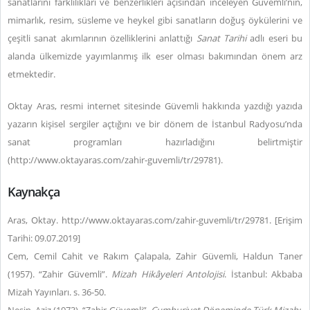
sanatlarını farklılıkları ve benzerlikleri açısından inceleyen Güvemli’nin,
mimarlık, resim, süsleme ve heykel gibi sanatların doğuş öykülerini ve
çeşitli sanat akımlarının özelliklerini anlattığı
Sanat Tarihi
adlı eseri bu
alanda ülkemizde yayımlanmış ilk eser olması bakımından önem arz
etmektedir.
Oktay Aras, resmi internet sitesinde Güvemli hakkında yazdığı yazıda
yazarın kişisel sergiler açtığını ve bir dönem de İstanbul Radyosu’nda
sanat programları hazırladığını belirtmiştir
(http://www.oktayaras.com/zahir-guvemli/tr/29781).
Kaynakça
Aras, Oktay. http://www.oktayaras.com/zahir-guvemli/tr/29781. [Erişim
Tarihi: 09.07.2019]
Cem, Cemil Cahit ve Rakım Çalapala, Zahir Güvemli, Haldun Taner
(1957). “Zahir Güvemli”.
Mizah Hikâyeleri Antolojisi
. İstanbul: Akbaba
Mizah Yayınları. s. 36-50.