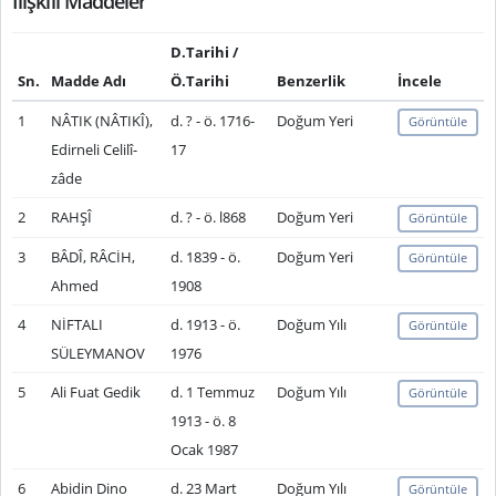
İlişkili Maddeler
D.Tarihi /
Sn.
Madde Adı
Ö.Tarihi
Benzerlik
İncele
1
NÂTIK (NÂTIKÎ),
d. ? - ö. 1716-
Doğum Yeri
Görüntüle
Edirneli Celilî-
17
zâde
2
RAHŞÎ
d. ? - ö. l868
Doğum Yeri
Görüntüle
3
BÂDÎ, RÂCİH,
d. 1839 - ö.
Doğum Yeri
Görüntüle
Ahmed
1908
4
NİFTALI
d. 1913 - ö.
Doğum Yılı
Görüntüle
SÜLEYMANOV
1976
5
Ali Fuat Gedik
d. 1 Temmuz
Doğum Yılı
Görüntüle
1913 - ö. 8
Ocak 1987
6
Abidin Dino
d. 23 Mart
Doğum Yılı
Görüntüle