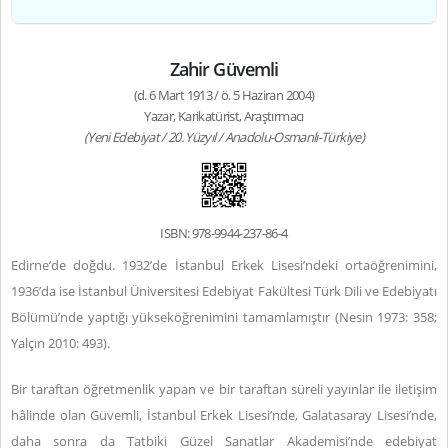
Zahir Güvemli
(d. 6 Mart 1913 / ö. 5 Haziran 2004)
Yazar, Karikatürist, Araştırmacı
(Yeni Edebiyat / 20. Yüzyıl / Anadolu-Osmanlı-Türkiye)
ISBN: 978-9944-237-86-4
Edirne’de doğdu. 1932’de İstanbul Erkek Lisesi’ndeki ortaöğrenimini,
1936’da ise İstanbul Üniversitesi Edebiyat Fakültesi Türk Dili ve Edebiyatı
Bölümü’nde yaptığı yükseköğrenimini tamamlamıştır (Nesin 1973: 358;
Yalçın 2010: 493).
Bir taraftan öğretmenlik yapan ve bir taraftan süreli yayınlar ile iletişim
hâlinde olan Güvemli, İstanbul Erkek Lisesi’nde, Galatasaray Lisesi’nde,
daha sonra da Tatbiki Güzel Sanatlar Akademisi’nde edebiyat