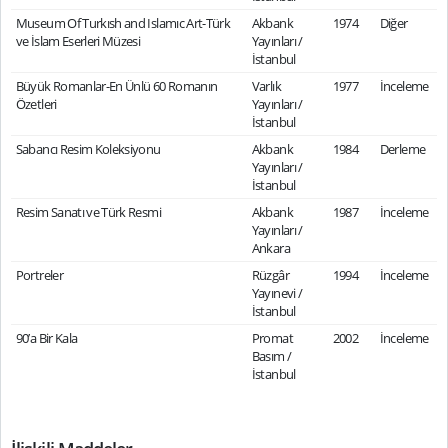
Museum Of Turkısh and Islamıc Art-Türk
Akbank
1974
Diğer
ve İslam Eserleri Müzesi
Yayınları /
İstanbul
Büyük Romanlar-En Ünlü 60 Romanın
Varlık
1977
İnceleme
Özetleri
Yayınları /
İstanbul
Sabancı Resim Koleksiyonu
Akbank
1984
Derleme
Yayınları /
İstanbul
Resim Sanatı ve Türk Resmi
Akbank
1987
İnceleme
Yayınları /
Ankara
Portreler
Rüzgâr
1994
İnceleme
Yayınevi /
İstanbul
90’a Bir Kala
Promat
2002
İnceleme
Basım /
İstanbul