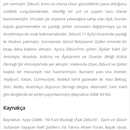
yer vermiştir. Zebunî, konu ne olursa olsun güncellikten yana olduğunu
özellikle vurgulamaktadır.
Alevîliği bir yol ve yaşam tarzı olarak
benimsemiştir. İrticalen şiir söyleme yeteneğine sahip olan âşık, bunları
kayda geçirmemekte ve yazdığı şiirleri sonradan değiştirmeye ya da
düzeltmeye de sıcak bakmamaktadır. Zebunî, 11 Eylül öncesinde yazdığı
iki kitabını yakmıştır. Sonrasında
Gönül Bahçesinin Gülleri
isminde bir
kitap daha kaleme almıştır. Ayrıca Zebunî'nin şiirleri
Âşıklar Vakfı Şiir
Antolojisi
,
Anadolu Kültürü ve Âşıklarımız
ve
Ozanlar Birliği Kültür
Derneği Şiir Antolojisi
'nde yer almıştır. Hakkında
Ozan Zebunî ve Şiirleri
başlıklı bir mezuniyet tezi hazırlanmıştır. Bunların yanı sıra
Erenler,
Yeşilyurt, Vatan, Cumhuriyet, Radikal
isimli gazeteler ile
Hacı Bektaş,
Ekin, Nefes, Atatürkçü Düşünce Derneği Dergisi, Alternatif, Cem Vakfı
gibi dergilerde de şiirleri yayımlanmıştır (Bayraktar 2008: 83-92).
Kaynakça
Bayraktar, Ayşe (2008). "Ali Fazıl Bozdağ (Âşık Zebunî)".
Sazın ve Sözün
Sultanları Yaşayan Halk Şairleri-I
. Ed. Fatma Ahsen Turan, Başak Uysal,