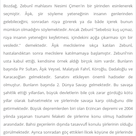
Bozdağ, Zebunî mahlasını Nesimi Çimen'in bir şiirinden esinlenerek
seçmiştir. Âşık, şiir söyleme yeteneğinin insanın genlerinden
gelebileceğini, sonradan rüya görerek ya da bâde içerek bunun
mümkün olmadığını söylemektedir. Ancak Zebunî "Sebebsiz kuş uçmaz,
rüya insanın yeteneğini keşfetmesi, içindekini açığa çıkarması için bir
vesiledir." demektedir.
Âşık meclislerine sıkça katılan Zebunî,
hastalandıktan sonra meclislere katılmamaya başlamıştır.
Zebunî'nin
usta kabul ettiği, kendisine örnek aldığı birçok isim vardır. Bunların
başında Pir Sultan, Âşık Veysel, Malatyalı Fahrî, Köroğlu, Dadaloğlu ve
Karacaoğlan gelmektedir. Sanatını etkileyen önemli hadiseler de
olmuştur. Bunların başında 2. Dünya Savaşı gelmektedir. Bu savaşa
şahitlik ettiği yıllardan, büyük devletlerin bile çok zarar gördüğü kötü
yıllar olarak bahsetmekte ve şiirlerinde savaşa karşı olduğunu dile
getirmektedir. Büyük depremlerden biri olan Erzincan depremi ve 2004
yılında yaşanan tsunami felaketi de şiirlerine konu olmuş hadiseler
arasındadır. Bahsi geçenlerin dışında tasavvufî konulu şiirlerinin olduğu
görülmektedir. Ayrıca sonradan göç ettikleri İlicek köyüne de şiirlerinde