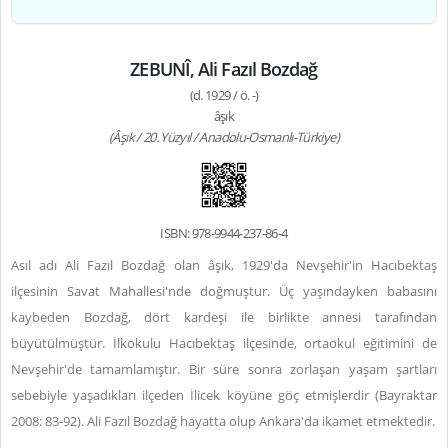
ZEBUNÎ, Ali Fazıl Bozdağ
(d. 1929 / ö. -)
âşık
(Âşık / 20. Yüzyıl / Anadolu-Osmanlı-Türkiye)
ISBN: 978-9944-237-86-4
Asıl adı Ali Fazıl Bozdağ olan âşık, 1929'da Nevşehir'in Hacıbektaş
ilçesinin Savat Mahallesi'nde doğmuştur. Üç yaşındayken babasını
kaybeden Bozdağ, dört kardeşi ile birlikte annesi tarafından
büyütülmüştür. İlkokulu Hacıbektaş ilçesinde, ortaokul eğitimini de
Nevşehir'de tamamlamıştır. Bir süre sonra zorlaşan yaşam şartları
sebebiyle yaşadıkları ilçeden İlicek köyüne göç etmişlerdir (Bayraktar
2008: 83-92). Ali Fazıl Bozdağ hayatta olup Ankara'da ikamet etmektedir.