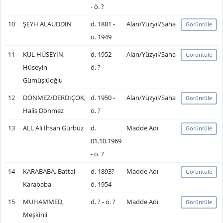
- ö. ?
10
ŞEYH ALAUDDİN
d. 1881 -
Alan/Yüzyıl/Saha
Görüntüle
ö. 1949
11
KUL HÜSEYİN,
d. 1952 -
Alan/Yüzyıl/Saha
Görüntüle
Hüseyin
ö. ?
Gümüşlüoğlu
12
DÖNMEZ/DERDİÇOK,
d. 1950 -
Alan/Yüzyıl/Saha
Görüntüle
Halis Dönmez
ö. ?
13
ALİ, Ali İhsan Gürbüz
d.
Madde Adı
Görüntüle
01.10.1969
- ö. ?
14
KARABABA, Battal
d. 1893? -
Madde Adı
Görüntüle
Karababa
ö. 1954
15
MUHAMMED,
d. ? - ö. ?
Madde Adı
Görüntüle
Meşkinli