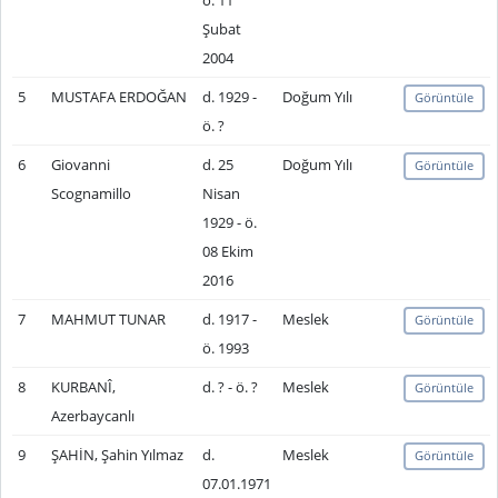
ö. 11
Şubat
2004
5
MUSTAFA ERDOĞAN
d. 1929 -
Doğum Yılı
Görüntüle
ö. ?
6
Giovanni
d. 25
Doğum Yılı
Görüntüle
Scognamillo
Nisan
1929 - ö.
08 Ekim
2016
7
MAHMUT TUNAR
d. 1917 -
Meslek
Görüntüle
ö. 1993
8
KURBANÎ,
d. ? - ö. ?
Meslek
Görüntüle
Azerbaycanlı
9
ŞAHİN, Şahin Yılmaz
d.
Meslek
Görüntüle
07.01.1971