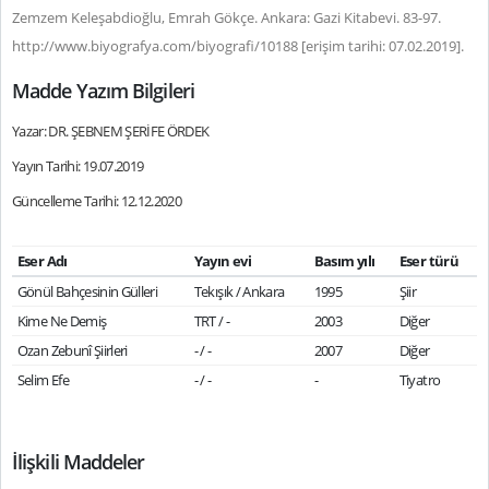
Zemzem Keleşabdioğlu, Emrah Gökçe. Ankara: Gazi Kitabevi. 83-97.
http://www.biyografya.com/biyografi/10188 [erişim tarihi: 07.02.2019].
Madde Yazım Bilgileri
Yazar: DR. ŞEBNEM ŞERİFE ÖRDEK
Yayın Tarihi: 19.07.2019
Güncelleme Tarihi: 12.12.2020
Eser Adı
Yayın evi
Basım yılı
Eser türü
Gönül Bahçesinin Gülleri
Tekışık / Ankara
1995
Şiir
Kime Ne Demiş
TRT / -
2003
Diğer
Ozan Zebunî Şiirleri
- / -
2007
Diğer
Selim Efe
- / -
-
Tiyatro
İlişkili Maddeler