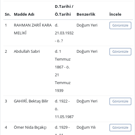
D.Tarihi /
Sn.
Madde Adı
Ö.Tarihi
Benzerlik
İncele
1
RAHMAN ZARİÎ KARA
d.
Doğum Yeri
Görüntüle
MELİKÎ
21.03.1932
- ö. ?
2
Abdullah Sabri
d. 1
Doğum Yeri
Görüntüle
Temmuz
1867 - ö.
21
Temmuz
1939
3
GAHİRÎ, Bektaş Bilir
d. 1922 -
Doğum Yeri
Görüntüle
ö.
11.05.1987
4
Ömer Nida Bıçakçı
d. 1929 -
Doğum Yılı
Görüntüle