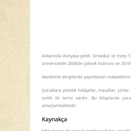
Ankara’da dünyaya geldi. Ortaokul ve liseyi T
üniversitede 2008’de yüksek lisansını ve 2014’
Akademik dergilerde yayımlanan makalelerin y
Çocuklara yönelik hikâyeler, masallar, şiirler
isimli iki serisi vardır. Bu kitaplarda ço
amaçlanmaktadır.
Kaynakça
http://www.okurcocuk.net/YazarDetay.aspx?Yaz