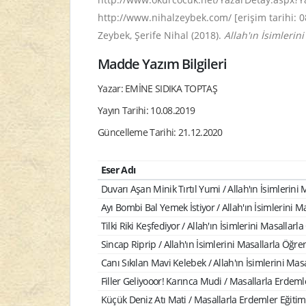
http://www.nihalzeybek.com/ [erişim tarihi: 0
Zeybek, Şerife Nihal (2018).
Allah'ın İsimlerin
Madde Yazım Bilgileri
Yazar: EMİNE SIDIKA TOPTAŞ
Yayın Tarihi: 10.08.2019
Güncelleme Tarihi: 21.12.2020
Eser Adı
Duvarı Aşan Minik Tırtıl Yumi / Allah'ın İsimlerini
Ayı Bombi Bal Yemek İstiyor / Allah'ın İsimlerini M
Tilki Riki Keşfediyor / Allah'ın İsimlerini Masallarl
Sincap Riprip / Allah'ın İsimlerini Masallarla Öğre
Canı Sıkılan Mavi Kelebek / Allah'ın İsimlerini Mas
Filler Geliyooor! Karınca Mudi / Masallarla Erdemle
Küçük Deniz Atı Mati / Masallarla Erdemler Eğitimi