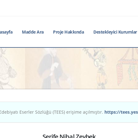
asayfa
Madde Ara
Proje Hakkında
Destekleyici Kurumlar
Edebiyatı Eserler Sözlüğü (TEES) erişime açılmıştır.
https://tees.yes
Şerife Nihal Zeybek