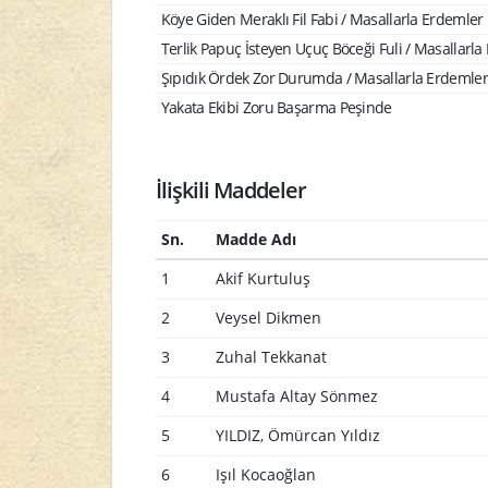
Köye Giden Meraklı Fil Fabi / Masallarla Erdemler E
Terlik Papuç İsteyen Uçuç Böceği Fuli / Masallarla 
Şıpıdık Ördek Zor Durumda / Masallarla Erdemler E
Yakata Ekibi Zoru Başarma Peşinde
İlişkili Maddeler
Sn.
Madde Adı
1
Akif Kurtuluş
2
Veysel Dikmen
3
Zuhal Tekkanat
4
Mustafa Altay Sönmez
5
YILDIZ, Ömürcan Yıldız
6
Işıl Kocaoğlan