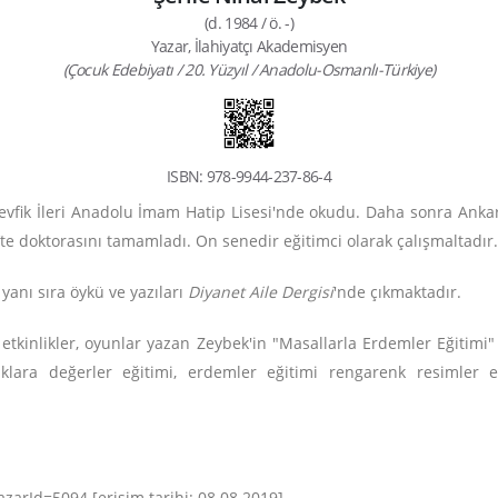
(d. 1984 / ö. -)
Yazar, İlahiyatçı Akademisyen
(Çocuk Edebiyatı / 20. Yüzyıl / Anadolu-Osmanlı-Türkiye)
ISBN: 978-9944-237-86-4
evfik İleri Anadolu İmam Hatip Lisesi'nde okudu. Daha sonra Ankara 
te doktorasını tamamladı. On senedir eğitimci olarak çalışmaltadır.
anı sıra öykü ve yazıları
Diyanet Aile Dergisi
'nde çıkmaktadır.
, etkinlikler, oyunlar yazan Zeybek'in "Masallarla Erdemler Eğitimi
cuklara değerler eğitimi, erdemler eğitimi rengarenk resimler e
arId=5094 [erişim tarihi: 08.08.2019]