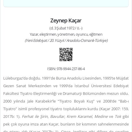
Zeynep Kaçar
(d. 3 Şubat 1972 / ö. -)
Yazar, eleştirmen, yönetmen, oyuncu, eğitmen
(Yeni Edebiyat / 20. Yüzyıl / Anadolu-Osmanlı-Türkiye)
ISBN: 978-9944-237-86-4
Lüleburgaz’da doğdu. 1991’de Bursa Anadolu Lisesinden, 1995’te Müjdat
Gezen Sanat Merkezinden ve 1999’da İstanbul Üniversitesi Edebiyat
Fakültesi Tiyatro Eleştirmenliği ve Dramaturji Bölümünden mezun oldu.
2000 yılında Jale Karabekir’le “Tiyatro Boyalı Kuş” ve 2008’de “Bab-ı
Tiyatro” isimli profesyonel tiyatro topluluklarını kurdu (Kaçar 2007: 159,
2017b: 1).
Ferhat ile Şirin, Bavullar, Krem Karamel, Medine
ve
Tok
gibi
pek çok oyuna imza atan Kaçar, bunların bir kısmının sahnelenmesinde
de görev aldı (Kaçar 2017b: 1). Çince, İngilizce gibi dillere de çevrilen