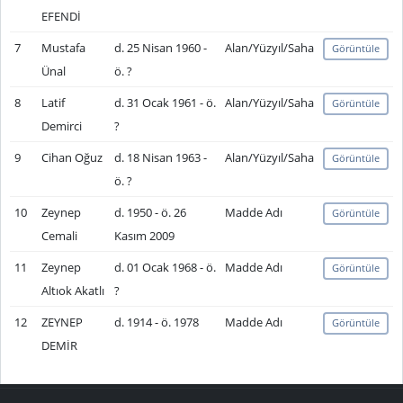
EFENDİ
7
Mustafa
d. 25 Nisan 1960 -
Alan/Yüzyıl/Saha
Görüntüle
Ünal
ö. ?
8
Latif
d. 31 Ocak 1961 - ö.
Alan/Yüzyıl/Saha
Görüntüle
Demirci
?
9
Cihan Oğuz
d. 18 Nisan 1963 -
Alan/Yüzyıl/Saha
Görüntüle
ö. ?
10
Zeynep
d. 1950 - ö. 26
Madde Adı
Görüntüle
Cemali
Kasım 2009
11
Zeynep
d. 01 Ocak 1968 - ö.
Madde Adı
Görüntüle
Altıok Akatlı
?
12
ZEYNEP
d. 1914 - ö. 1978
Madde Adı
Görüntüle
DEMİR