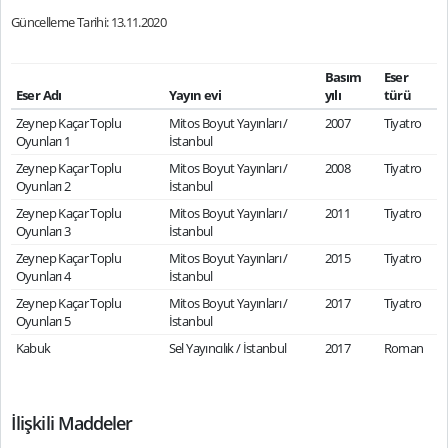
Güncelleme Tarihi: 13.11.2020
Basım
Eser
Eser Adı
Yayın evi
yılı
türü
Zeynep Kaçar Toplu
Mitos Boyut Yayınları /
2007
Tiyatro
Oyunları 1
İstanbul
Zeynep Kaçar Toplu
Mitos Boyut Yayınları /
2008
Tiyatro
Oyunları 2
İstanbul
Zeynep Kaçar Toplu
Mitos Boyut Yayınları /
2011
Tiyatro
Oyunları 3
İstanbul
Zeynep Kaçar Toplu
Mitos Boyut Yayınları /
2015
Tiyatro
Oyunları 4
İstanbul
Zeynep Kaçar Toplu
Mitos Boyut Yayınları /
2017
Tiyatro
Oyunları 5
İstanbul
Kabuk
Sel Yayıncılık / İstanbul
2017
Roman
İlişkili Maddeler