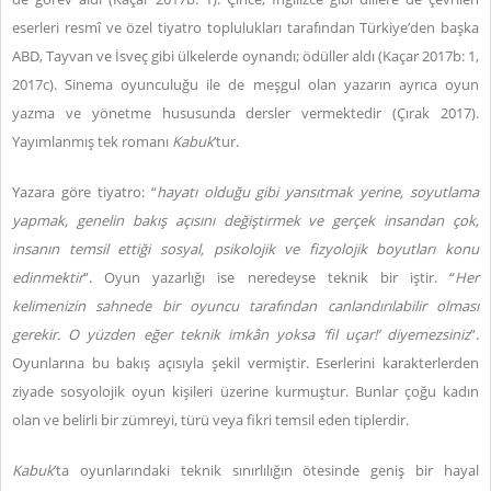
eserleri resmî ve özel tiyatro toplulukları tarafından Türkiye’den başka
ABD, Tayvan ve İsveç gibi ülkelerde oynandı; ödüller aldı (Kaçar 2017b: 1,
2017c). Sinema oyunculuğu ile de meşgul olan yazarın ayrıca oyun
yazma ve yönetme hususunda dersler vermektedir (Çırak 2017).
Yayımlanmış tek romanı
Kabuk
’tur.
Yazara göre tiyatro: “
hayatı olduğu gibi yansıtmak yerine, soyutlama
yapmak, genelin bakış açısını değiştirmek ve gerçek insandan çok,
insanın temsil ettiği sosyal, psikolojik ve fizyolojik boyutları konu
edinmektir
”. Oyun yazarlığı ise neredeyse teknik bir iştir. “
Her
kelimenizin sahnede bir oyuncu tarafından canlandırılabilir olması
gerekir. O yüzden eğer teknik imkân yoksa ‘fil uçar!’ diyemezsiniz
”.
Oyunlarına bu bakış açısıyla şekil vermiştir. Eserlerini karakterlerden
ziyade sosyolojik oyun kişileri üzerine kurmuştur. Bunlar çoğu kadın
olan ve belirli bir zümreyi, türü veya fikri temsil eden tiplerdir.
Kabuk
’ta oyunlarındaki teknik sınırlılığın ötesinde geniş bir hayal