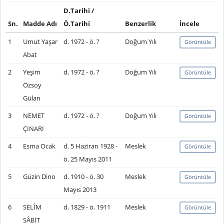
D.Tarihi /
Sn.
Madde Adı
Ö.Tarihi
Benzerlik
İncele
1
Umut Yaşar
d. 1972 - ö. ?
Doğum Yılı
Görüntüle
Abat
2
Yeşim
d. 1972 - ö. ?
Doğum Yılı
Görüntüle
Özsoy
Gülan
3
NEMET
d. 1972 - ö. ?
Doğum Yılı
Görüntüle
ÇINARI
4
Esma Ocak
d. 5 Haziran 1928 -
Meslek
Görüntüle
ö. 25 Mayıs 2011
5
Güzin Dino
d. 1910 - ö. 30
Meslek
Görüntüle
Mayıs 2013
6
SELÎM
d. 1829 - ö. 1911
Meslek
Görüntüle
SÂBİT