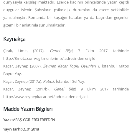
dünyasıyla karşılaşılmaktadır. Eserde kadının bilinçaltında yatan çeşitli
duygular işlenir. Şahısların psikolojik durumları da esere yetkinlikle
yansıtılmıştır. Romanda bir kuşağın hataları ya da başından geçenler
gizemli bir anlatımla sunulmaktadır.
Kaynakça
Çırak, Ümit, (2017),
Genel Bilgi
, 7 Ekim 2017 tarihinde
http://3mota.com/egitmenlerimiz/ adresinden erişildi.
Kaçar, Zeynep (2007).
Zeynep Kaçar Toplu Oyunları 1
, İstanbul: Mitos
Boyut Yay.
Kaçar, Zeynep (2017a).
Kabuk
, İstanbul: Sel Yay.
Kaçar, Zeynep (2017b).
Genel Bilgi
, 9 Ekim 2017 tarihinde
http://www.zeynepkacar.net/ adresinden erişildi.
Madde Yazım Bilgileri
Yazar: ARAŞ. GÖR. ERDİ ERBEDEN
Yayın Tarihi: 05.04.2018