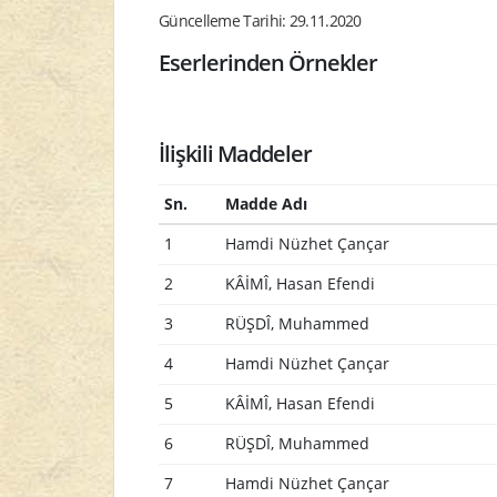
Güncelleme Tarihi: 29.11.2020
Eserlerinden Örnekler
İlişkili Maddeler
Sn.
Madde Adı
1
Hamdi Nüzhet Çançar
2
KÂİMÎ, Hasan Efendi
3
RÜŞDÎ, Muhammed
4
Hamdi Nüzhet Çançar
5
KÂİMÎ, Hasan Efendi
6
RÜŞDÎ, Muhammed
7
Hamdi Nüzhet Çançar