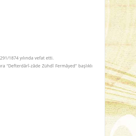
91/1874 yılında vefat etti.
ıra “Defterdârî-zâde Zühdî Fermâyed” başlıklı