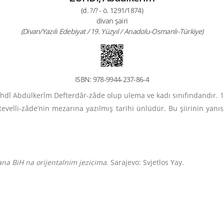
(d. ?/? - ö. 1291/1874)
divan şairi
(Divan/Yazılı Edebiyat / 19. Yüzyıl / Anadolu-Osmanlı-Türkiye)
ISBN: 978-9944-237-86-4
hdî Abdülkerîm Defterdâr-zâde olup ulema ve kadı sınıfındandır. 12
elli-zâde’nin mezarına yazılmış tarihi ünlüdür. Bu şiirinin yanıs
na BiH na orijentalnim jezicima
. Sarajevo: Svjetlos Yay.