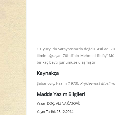
19. yüzyılda Saraybosna’da doğdu. Asıl adı Zü
İlimle uğraşan Zühdî’nin Mehmed Ridâyî Mütev
bir kaç beyti günümüze ulaşmıştır.
Kaynakça
Şabanoviç, Hazim (1973).
Književnost Muslima
Madde Yazım Bilgileri
Yazar: DOÇ. ALENA ĆATOVİć
Yayın Tarihi: 25.12.2014