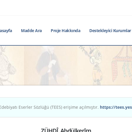
asayfa
Madde Ara
Proje Hakkında
Destekleyici Kurumlar
Edebiyatı Eserler Sözlüğü (TEES) erişime açılmıştır.
https://tees.yes
ZÜHDÎ, Abdülkerîm