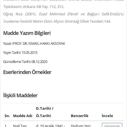
Tıpkıbasım.
Ankara: KB Yay. 112, 312.
Oğraş Rıza (2001).
Esad Mehmed Efendi ve Bağçe-i Safâ-Endûz’u:
İnceleme-Tenkitli Metin-Dizin
. Afyon: Emirdağ Ofset Tesisleri.144.
Madde Yazım Bilgileri
Yazar: PROF. DR. İSMAİL HAKKI AKSOYAK
Yayın Tarihi: 15.05.2015
Güncelleme Tarihi: 08.12.2020
Eserlerinden Örnekler
İlişkili Maddeler
D.Tarihi /
Sn.
Madde Adı
Ö.Tarihi
Benzerlik
İncele
1
Nail Tan
d. 10 Aralık 1941 -
Doğum Yeri
Görüntüle