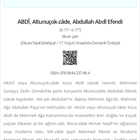
ABDÎ, Altunuçok-zâde, Abdullah Abdî Efendi
(d. ?/? - ö. ?/?)
divan şairi
(Divan/Yazılı Edebiyat / 17. Yüzyıl / Anadolu-Osmanlı-Türkiye)
ISBN: 978-9944-237-86-4
Altûnî veya Altunuçok-zâde Koca Abdî olarak tanındı. Mehmed
Süreyya
Sicill-i Osmânî
'de şairin künyesini Altunicizâde Abdullah Efendi
olarak kaydeder. Asıl adı Abdullah'tır. Babası Mehmet Ağa'dır. Mehmet
Ağa Abdullah Paşa'nın kethudâsı idi. Altûnî veya Altunuçok-zâde Koca
Abdî de Mehmed Ağa Kastamonu'da mütesellim iken doğdu ve küçük
yaştan itibaren iyi bir eğitim aldı. Mirza-zâde Ahmet Neylî'nin öğrencisi
olup müderris oldu. Mîr-zâde Şeyh Mehmed Efendi ve Mudurnî
Mehmed Efendi gibi Mustafâ Hân zamanında Ramazân-ı Şerîf'te özel