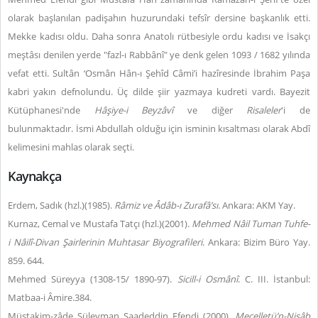
olarak başlanılan padişahın huzurundaki tefsîr dersine başkanlık etti.
Mekke kadısı oldu. Daha sonra Anatolı rütbesiyle ordu kadısı ve İsakçı
meştâsı denilen yerde "fazl-ı Rabbânî" ye denk gelen 1093 / 1682 yılında
vefat etti. Sultân ‘Osmân Hân-ı Şehîd Câmi’i hazîresinde İbrahim Paşa
kabri yakın defnolundu. Üç dilde şiir yazmaya kudreti vardı. Bayezit
Kütüphanesi'nde
Hâşiye-i Beyzâvî
ve diğer
Risaleler
'i de
bulunmaktadır. İsmi Abdullah olduğu için isminin kısaltması olarak Abdî
kelimesini mahlas olarak seçti.
Kaynakça
Erdem, Sadık (hzl.)(1985).
Râmiz ve Âdâb-ı Zurafâ’sı
. Ankara: AKM Yay.
Kurnaz, Cemal ve Mustafa Tatçı (hzl.)(2001).
Mehmed Nâil Tuman
Tuhfe-
i Nâilî-Divan Şairlerinin Muhtasar Biyografileri
. Ankara: Bizim Büro Yay.
859. 644.
Mehmed Süreyya (1308-15/ 1890-97).
Sicill-i Osmânî
. C. III. İstanbul:
Matbaa-i Âmire.384.
Müstakim-zâde Süleyman Saadeddin Efendi (2000).
Mecelletü’n-Nisâb