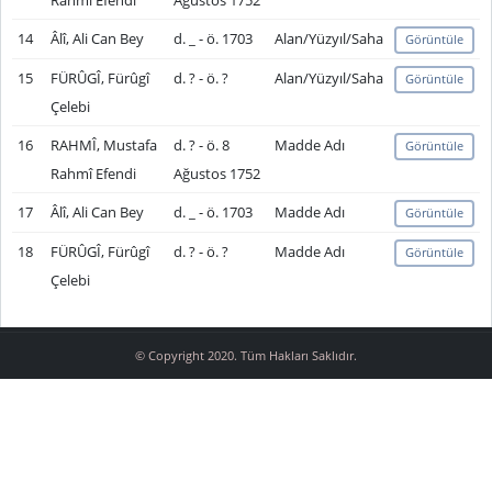
Rahmî Efendi
Ağustos 1752
14
Âlî, Ali Can Bey
d. _ - ö. 1703
Alan/Yüzyıl/Saha
Görüntüle
15
FÜRÛGÎ, Fürûgî
d. ? - ö. ?
Alan/Yüzyıl/Saha
Görüntüle
Çelebi
16
RAHMÎ, Mustafa
d. ? - ö. 8
Madde Adı
Görüntüle
Rahmî Efendi
Ağustos 1752
17
Âlî, Ali Can Bey
d. _ - ö. 1703
Madde Adı
Görüntüle
18
FÜRÛGÎ, Fürûgî
d. ? - ö. ?
Madde Adı
Görüntüle
Çelebi
© Copyright 2020. Tüm Hakları Saklıdır.