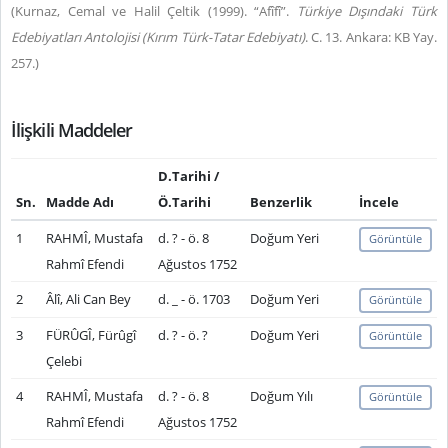
(Kurnaz, Cemal ve Halil Çeltik (1999). “Afîfî”.
Türkiye Dışındaki Türk
Edebiyatları Antolojisi (Kırım Türk-Tatar Edebiyatı)
. C. 13. Ankara: KB Yay.
257.)
İlişkili Maddeler
D.Tarihi /
Sn.
Madde Adı
Ö.Tarihi
Benzerlik
İncele
1
RAHMÎ, Mustafa
d. ? - ö. 8
Doğum Yeri
Görüntüle
Rahmî Efendi
Ağustos 1752
2
Âlî, Ali Can Bey
d. _ - ö. 1703
Doğum Yeri
Görüntüle
3
FÜRÛGÎ, Fürûgî
d. ? - ö. ?
Doğum Yeri
Görüntüle
Çelebi
4
RAHMÎ, Mustafa
d. ? - ö. 8
Doğum Yılı
Görüntüle
Rahmî Efendi
Ağustos 1752