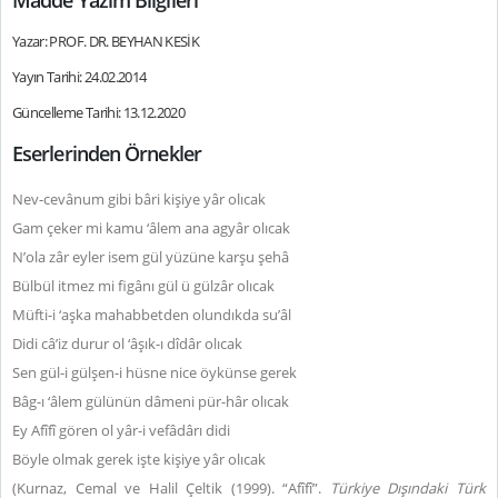
Madde Yazım Bilgileri
Yazar: PROF. DR. BEYHAN KESİK
Yayın Tarihi: 24.02.2014
Güncelleme Tarihi: 13.12.2020
Eserlerinden Örnekler
Nev-cevânum gibi bâri kişiye yâr olıcak
Gam çeker mi kamu ‘âlem ana agyâr olıcak
N’ola zâr eyler isem gül yüzüne karşu şehâ
Bülbül itmez mi figânı gül ü gülzâr olıcak
Müfti-i ‘aşka mahabbetden olundıkda su’âl
Didi câ’iz durur ol ‘âşık-ı dîdâr olıcak
Sen gül-i gülşen-i hüsne nice öykünse gerek
Bâg-ı ‘âlem gülünün dâmeni pür-hâr olıcak
Ey Afîfî gören ol yâr-i vefâdârı didi
Böyle olmak gerek işte kişiye yâr olıcak
(Kurnaz, Cemal ve Halil Çeltik (1999). “Afîfî”.
Türkiye Dışındaki Türk