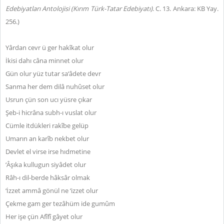
Edebiyatları Antolojisi (Kırım Türk-Tatar Edebiyatı)
. C. 13. Ankara: KB Yay.
256.)
Yârdan cevr ü ger hakîkat olur
İkisi dahı câna minnet olur
Gün olur yüz tutar sa‘âdete devr
Sanma her dem dilâ nuhûset olur
Usrun çün son ucı yüsre çıkar
Şeb-i hicrâna subh-ı vuslat olur
Cümle itdükleri rakîbe gelüp
Umarın an karîb nekbet olur
Devlet el virse irse hıdmetine
‘Âşıka kullugun siyâdet olur
Râh-ı dil-berde hâksâr olmak
‘İzzet ammâ gönül ne ‘izzet olur
Çekme gam ger tezâhüm ide gumûm
Her işe çün Afîfî gâyet olur