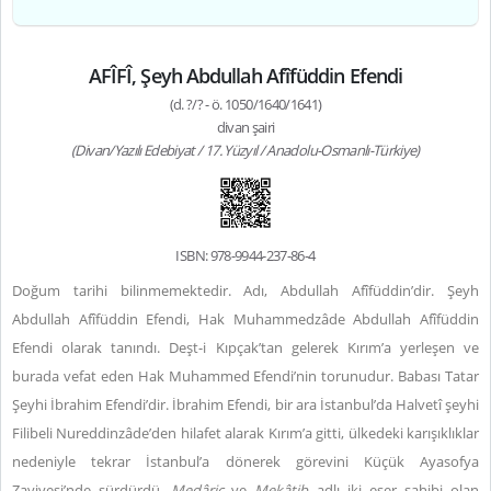
AFÎFÎ, Şeyh Abdullah Afîfüddin Efendi
(d. ?/? - ö. 1050/1640/1641)
divan şairi
(Divan/Yazılı Edebiyat / 17. Yüzyıl / Anadolu-Osmanlı-Türkiye)
ISBN: 978-9944-237-86-4
Doğum tarihi bilinmemektedir. Adı, Abdullah Afîfüddin’dir. Şeyh
Abdullah Afîfüddin Efendi, Hak Muhammedzâde Abdullah Afîfüddin
Efendi olarak tanındı. Deşt-i Kıpçak’tan gelerek Kırım’a yerleşen ve
burada vefat eden Hak Muhammed Efendi’nin torunudur. Babası Tatar
Şeyhi İbrahim Efendi’dir. İbrahim Efendi, bir ara İstanbul’da Halvetî şeyhi
Filibeli Nureddinzâde’den hilafet alarak Kırım’a gitti, ülkedeki karışıklıklar
nedeniyle tekrar İstanbul’a dönerek görevini Küçük Ayasofya
Zaviyesi’nde sürdürdü.
Medâric
ve
Mekâtib
adlı iki eser sahibi olan