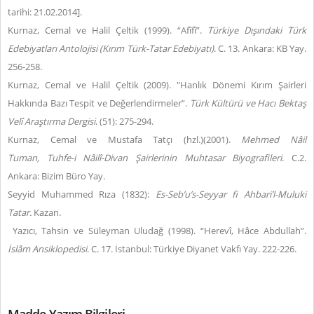
tarihi: 21.02.2014].
Kurnaz, Cemal ve Halil Çeltik (1999). “Afîfî”.
Türkiye Dışındaki Türk
Edebiyatları Antolojisi (Kırım Türk-Tatar Edebiyatı)
. C. 13. Ankara: KB Yay.
256-258.
Kurnaz, Cemal ve Halil Çeltik (2009). "Hanlık Dönemi Kırım Şairleri
Hakkında Bazı Tespit ve Değerlendirmeler”.
Türk Kültürü ve Hacı Bektaş
Velî Araştırma Dergisi
. (51): 275-294.
Kurnaz, Cemal ve Mustafa Tatçı (hzl.)(2001).
Mehmed Nâil
Tuman,
Tuhfe-i Nâilî-Divan Şairlerinin Muhtasar Biyografileri
. C.2.
Ankara: Bizim Büro Yay.
Seyyid Muhammed Rıza (1832):
Es-Seb’u’s-Seyyar fi Ahbari’l-Muluki
Tatar.
Kazan.
Yazıcı, Tahsin ve Süleyman Uludağ (1998). “Herevî, Hâce Abdullah”.
İslâm Ansiklopedisi
. C. 17. İstanbul: Türkiye Diyanet Vakfı Yay. 222-226.