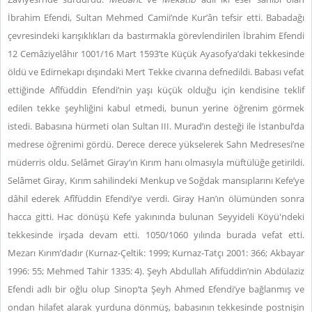
İbrahim Efendi, Sultan Mehmed Camii’nde Kur’ân tefsir etti. Babadağı
çevresindeki karışıklıkları da bastırmakla görevlendirilen İbrahim Efendi
12 Cemâziyelâhır 1001/16 Mart 1593’te Küçük Ayasofya’daki tekkesinde
öldü ve Edirnekapı dışındaki Mert Tekke civarına defnedildi. Babası vefat
ettiğinde Afîfüddin Efendi’nin yaşı küçük olduğu için kendisine teklif
edilen tekke şeyhliğini kabul etmedi, bunun yerine öğrenim görmek
istedi. Babasına hürmeti olan Sultan III. Murad’ın desteği ile İstanbul’da
medrese öğrenimi gördü. Derece derece yükselerek Sahn Medresesi’ne
müderris oldu. Selâmet Giray’ın Kırım hanı olmasıyla müftülüğe getirildi.
Selâmet Giray, Kırım sahilindeki Menkup ve Soğdak mansıplarını Kefe’ye
dâhil ederek Afîfüddin Efendi’ye verdi. Giray Han’ın ölümünden sonra
hacca gitti. Hac dönüşü Kefe yakınında bulunan Seyyideli Köyü'ndeki
tekkesinde irşada devam etti. 1050/1060 yılında burada vefat etti.
Mezarı Kırım’dadır (Kurnaz-Çeltik: 1999; Kurnaz-Tatçı 2001: 366; Akbayar
1996: 55; Mehmed Tahir 1335: 4). Şeyh Abdullah Aﬁfüddin’nin Abdülaziz
Efendi adlı bir oğlu olup Sinop’ta Şeyh Ahmed Efendi’ye bağlanmış ve
ondan hilafet alarak yurduna dönmüş, babasının tekkesinde postnişin