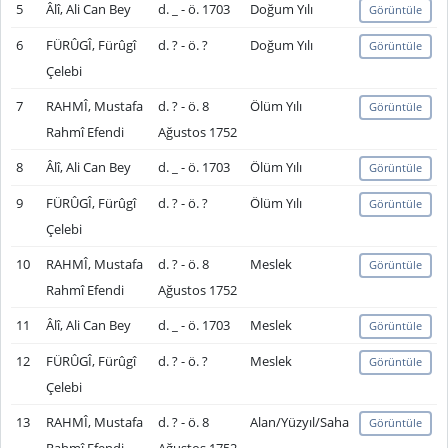
5
Âlî, Ali Can Bey
d. _ - ö. 1703
Doğum Yılı
Görüntüle
6
FÜRÛGÎ, Fürûgî
d. ? - ö. ?
Doğum Yılı
Görüntüle
Çelebi
7
RAHMÎ, Mustafa
d. ? - ö. 8
Ölüm Yılı
Görüntüle
Rahmî Efendi
Ağustos 1752
8
Âlî, Ali Can Bey
d. _ - ö. 1703
Ölüm Yılı
Görüntüle
9
FÜRÛGÎ, Fürûgî
d. ? - ö. ?
Ölüm Yılı
Görüntüle
Çelebi
10
RAHMÎ, Mustafa
d. ? - ö. 8
Meslek
Görüntüle
Rahmî Efendi
Ağustos 1752
11
Âlî, Ali Can Bey
d. _ - ö. 1703
Meslek
Görüntüle
12
FÜRÛGÎ, Fürûgî
d. ? - ö. ?
Meslek
Görüntüle
Çelebi
13
RAHMÎ, Mustafa
d. ? - ö. 8
Alan/Yüzyıl/Saha
Görüntüle