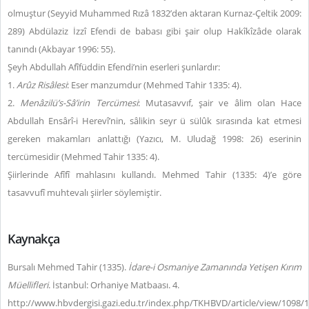
olmuştur (Seyyid Muhammed Rızâ 1832’den aktaran Kurnaz-Çeltik 2009:
289) Abdülaziz İzzî Efendi de babası gibi şair olup Hakîkîzâde olarak
tanındı (Akbayar 1996: 55).
Şeyh Abdullah Afîfüddin Efendi’nin eserleri şunlardır:
1.
Arûz Risâlesi
: Eser manzumdur (Mehmed Tahir 1335: 4).
2.
Menâzilü’s-Sâ’irin Tercümesi
: Mutasavvıf, şair ve âlim olan Hace
Abdullah Ensârî-i Herevî’nin, sâlikin seyr ü sülûk sırasında kat etmesi
gereken makamları anlattığı (Yazıcı, M. Uludağ 1998: 26) eserinin
tercümesidir (Mehmed Tahir 1335: 4).
Şiirlerinde Afîfî mahlasını kullandı. Mehmed Tahir (1335: 4)’e göre
tasavvufî muhtevalı şiirler söylemiştir.
Kaynakça
Bursalı Mehmed Tahir (1335).
İdare-i Osmaniye Zamanında Yetişen Kırım
Müellifleri
. İstanbul: Orhaniye Matbaası. 4.
http://www.hbvdergisi.gazi.edu.tr/index.php/TKHBVD/article/view/1098/1