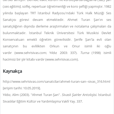
(
ses eğitimi),
solfej, repertuar öğretmenliği ve koro şefliği yapmıştır. 1982
yılında başlayan TRT İstanbul Radyosu'ndaki Türk Halk Müziği Ses
Sanatçısı görevi devam etmektedir. Ahmet Turan Şan'ın ses
sanatçılığının dışında derleme araştırmaları ve notalama çalışmaları da
bulunmaktadır. İstanbul Teknik Üniversitesi Türk Musikisi Devlet
Konservatuarı emekli öğretim görevlisidir.
Şerife Şan'la evli olan
sanatçının bu evlilikten Orkun ve Onur isimli iki oğlu
vardır
(
www.sehrisivas.com
; Yıldız 2003: 337).
Turna
(1998) isimli
hacimsiz bir şiir kitabı vardır (
www.sehrisivas.com
).
Kaynakça
http://www.sehrisivas.com/sanatcilar/ahmet-turan-san--sivas_316.html
[erişim tarihi: 10.05.2019].
Yıldız, Alim (2003). "Ahmet Turan Şan".
Sivaslı Şairler Antolojisi
. İstanbul:
Sivaslılar Eğitim Kültür ve Yardımlaşma Vakfı Yay. 337.