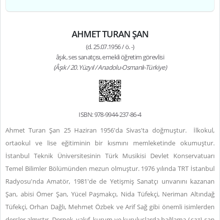
AHMET TURAN ŞAN
(d. 25.07.1956 / ö. -)
âşık, ses sanatçısı, emekli öğretim görevlisi
(Âşık / 20. Yüzyıl / Anadolu-Osmanlı-Türkiye)
ISBN: 978-9944-237-86-4
Ahmet Turan Şan 25 Haziran 1956'da Sivas'ta doğmuştur. İlkokul,
ortaokul ve lise eğitiminin bir kısmını memleketinde okumuştur.
İstanbul Teknik Üniversitesinin Türk Musikisi Devlet Konservatuarı
Temel Bilimler Bölümünden mezun olmuştur. 1976 yılında TRT İstanbul
Radyosu'nda Amatör, 1981'de de Yetişmiş Sanatçı unvanını kazanan
Şan, abisi Ömer Şan, Yücel Paşmakçı, Nida Tüfekçi, Neriman Altındağ
Tüfekçi, Orhan Dağlı, Mehmet Özbek ve Arif Sağ gibi önemli isimlerden
dersler almıştır. Dernek, vakıf, kurum ve kuruluşlarda bağlama (
saz)
, şan