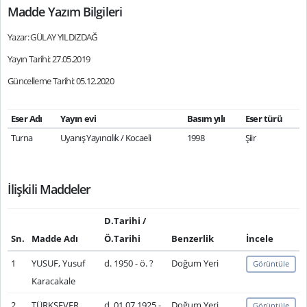
Madde Yazım Bilgileri
Yazar: GÜLAY YILDIZDAĞ
Yayın Tarihi: 27.05.2019
Güncelleme Tarihi: 05.12.2020
Eser Adı
Yayın evi
Basım yılı
Eser türü
Turna
Uyanış Yayıncılık / Kocaeli
1998
Şiir
İlişkili Maddeler
D.Tarihi /
Sn.
Madde Adı
Ö.Tarihi
Benzerlik
İncele
1
YUSUF, Yusuf
d. 1950 - ö. ?
Doğum Yeri
Görüntüle
Karacakale
2
TÜRKSEVER,
d. 01.07.1925 -
Doğum Yeri
Görüntüle