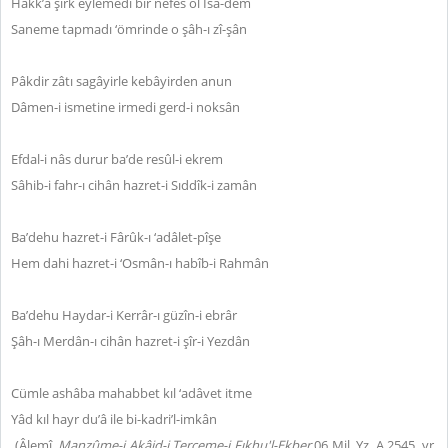
Hakk’a şirk eylemedi bir nefes ol Îsâ-dem
Saneme tapmadı ‘ömrinde o şâh-ı zî-şân
Pâkdir zâtı sagâyirle kebâyirden anun
Dâmen-i ismetine irmedi gerd-i noksân
Efdal-i nâs durur ba’de resûl-i ekrem
Sâhib-i fahr-ı cihân hazret-i Sıddîk-i zamân
Ba’dehu hazret-i Fârûk-ı ‘adâlet-pîşe
Hem dahi hazret-i ‘Osmân-ı habîb-i Rahmân
Ba’dehu Haydar-i Kerrâr-ı güzîn-i ebrâr
Şâh-ı Merdân-ı cihân hazret-i şîr-i Yezdân
Cümle ashâba mahabbet kıl ‘adâvet itme
Yâd kıl hayr du’â ile bi-kadri’l-imkân
(Âlemî.
Manzûme-i Akâid-i Terceme-i Fıkhu'l-Ekber
.06 Mil. Yz. A 2545. vr.