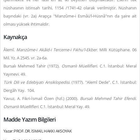
nüshasının istinsah tarihi, 1154 /1741-42 olarak verilmiştir. Nüshanın
başındaki (vr. 2a) Arapça "Manzûme-i Esmâü’l-Hüsnâ"nın da şaire ait
olması yüksek ihtimaldir.
Kaynakça
Âlemî.
Manzûme-i Akâid-i Terceme-i Fıkhu'l-Ekber
. Milli Kütüphane. 06
Mil. Yz. A 2545. vr. 2a-6a.
Bursalı Mehmed Tahir (1972).
Osmanlı Müellifleri
. C.1. İstanbul: Meral
Yayınevi. 49.
Türk Dili ve Edebiyatı Ansiklopedisi
.
(1977).
"Alemî Dede".
C.1. İstanbul:
Dergâh Yay. 104.
Yavuz, A. Fikri-İsmail Özen (hzl.) (2000).
Bursalı Mehmed Tahir Efendi.
Osmanlı Müellifleri
. C.1. İstanbul: Meral Yay. 49.
Madde Yazım Bilgileri
Yazar: PROF. DR. İSMAİL HAKKI AKSOYAK