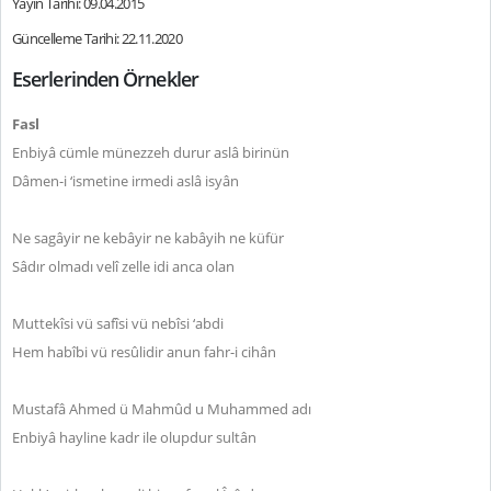
Yayın Tarihi: 09.04.2015
Güncelleme Tarihi: 22.11.2020
Eserlerinden Örnekler
Fasl
Enbiyâ cümle münezzeh durur aslâ birinün
Dâmen-i ‘ismetine irmedi aslâ isyân
Ne sagâyir ne kebâyir ne kabâyih ne küfür
Sâdır olmadı velî zelle idi anca olan
Muttekîsi vü safîsi vü nebîsi ‘abdi
Hem habîbi vü resûlidir anun fahr-i cihân
Mustafâ Ahmed ü Mahmûd u Muhammed adı
Enbiyâ hayline kadr ile olupdur sultân