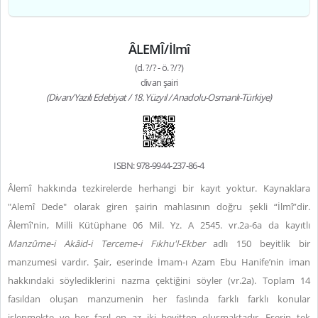
ÂLEMÎ/İlmî
(d. ?/? - ö. ?/?)
divan şairi
(Divan/Yazılı Edebiyat / 18. Yüzyıl / Anadolu-Osmanlı-Türkiye)
ISBN: 978-9944-237-86-4
Âlemî hakkında tezkirelerde herhangi bir kayıt yoktur. Kaynaklara
"Alemî Dede" olarak giren şairin mahlasının doğru şekli “İlmî”dir.
Âlemî'nin, Milli Kütüphane 06 Mil. Yz. A 2545. vr.2a-6a da kayıtlı
Manzûme-i Akâid-i Terceme-i Fıkhu'l-Ekber
adlı 150 beyitlik bir
manzumesi vardır. Şair, eserinde İmam-ı Azam Ebu Hanife’nin iman
hakkındaki söylediklerini nazma çektiğini söyler (vr.2a). Toplam 14
fasıldan oluşan manzumenin her faslında farklı farklı konular
işlenmekte ve her fasıl en az iki beyitten oluşmaktadır. Eserin tek