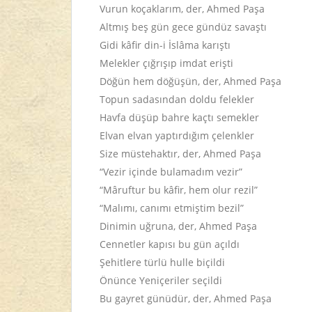
Vurun koçaklarım, der, Ahmed Paşa
Altmış beş gün gece gündüz savaştı
Gidi kâfir din-i İslâma karıştı
Melekler çığrışıp imdat erişti
Döğün hem döğüşün, der, Ahmed Paşa
Topun sadasından doldu felekler
Havfa düşüp bahre kaçtı semekler
Elvan elvan yaptırdığım çelenkler
Size müstehaktır, der, Ahmed Paşa
“Vezir içinde bulamadım vezir”
“Mâruftur bu kâfir, hem olur rezil”
“Malımı, canımı etmiştim bezil”
Dinimin uğruna, der, Ahmed Paşa
Cennetler kapısı bu gün açıldı
Şehitlere türlü hulle biçildi
Önünce Yeniçeriler seçildi
Bu gayret günüdür, der, Ahmed Paşa