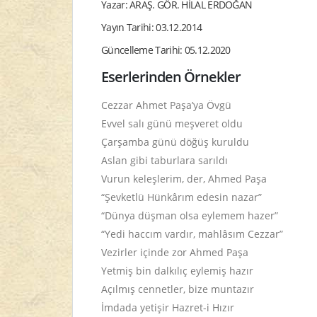
Yazar: ARAŞ. GÖR. HİLAL ERDOĞAN
Yayın Tarihi: 03.12.2014
Güncelleme Tarihi: 05.12.2020
Eserlerinden Örnekler
Cezzar Ahmet Paşa’ya Övgü
Evvel salı günü meşveret oldu
Çarşamba günü döğüş kuruldu
Aslan gibi taburlara sarıldı
Vurun keleşlerim, der, Ahmed Paşa
“Şevketlü Hünkârım edesin nazar”
“Dünya düşman olsa eylemem hazer”
“Yedi haccım vardır, mahlâsım Cezzar”
Vezirler içinde zor Ahmed Paşa
Yetmiş bin dalkılıç eylemiş hazır
Açılmış cennetler, bize muntazır
İmdada yetişir Hazret-i Hızır