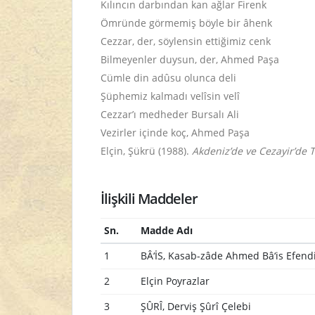
Kılıncın darbından kan ağlar Firenk
Ömründe görmemiş böyle bir âhenk
Cezzar, der, söylensin ettiğimiz cenk
Bilmeyenler duysun, der, Ahmed Paşa
Cümle din adûsu olunca deli
Şüphemiz kalmadı velîsin velî
Cezzar’ı medheder Bursalı Ali
Vezirler içinde koç, Ahmed Paşa
Elçin, Şükrü (1988).
Akdeniz’de ve Cezayir’de T
İlişkili Maddeler
Sn.
Madde Adı
1
BÂ‘İS, Kasab-zâde Ahmed Bâ‘is Efend
2
Elçin Poyrazlar
3
ŞÛRÎ, Derviş Şûrî Çelebi