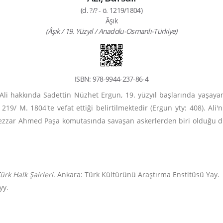
(d. ?/? - ö. 1219/1804)
Âşık
(Âşık / 19. Yüzyıl / Anadolu-Osmanlı-Türkiye)
ISBN: 978-9944-237-86-4
Ali hakkında Sadettin Nüzhet Ergun, 19. yüzyıl başlarında yaşay
. 219/ M. 1804'te vefat ettiği belirtilmektedir (Ergun yty: 408). Al
Cezzar Ahmed Paşa komutasında savaşan askerlerden biri olduğu düş
ürk Halk Şairleri
. Ankara: Türk Kültürünü Araştırma Enstitüsü Yay.
yyy.