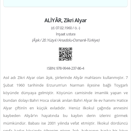
ALİYÂR, Zikri Alyar
(d. 07.02.1960 / ö. -)
İnşaat ustası
(Âşık / 20. Yüzyıl / Anadolu-Osmanlı-Türkiye)
ISBN: 978-9944-237-86-4
Asıl adı Zikri Alyar olan âşık, şiirlerinde Aliyâr mahlasını kullanmıştır. 7
Şubat 1960 tarihinde Erzurum’un Narman ilçesine bağlı Toygarlı
köyünde dünyaya gelmiştir. Köyünün camisinde imamlık yapan ve
bundan dolayı Bahri Hoca olarak anılan Bahri Alyar ile ev hanımı Hatice
Alyar çiftinİn en küçük evladıdır. Henüz ilkokul çağında annesini
kaybeden Aliyâr’ın hayatında bu kaybın derin izlerini görmek
mümkündür. Babası ise 2001 yılında vefat etmiştir. İlkokul dördüncü
sınıfa kadar köyünde öğrenim gören âşık, babasının başka bir köye