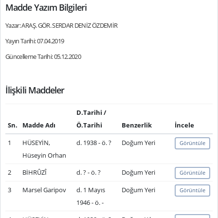
Madde Yazım Bilgileri
Yazar: ARAŞ. GÖR. SERDAR DENİZ ÖZDEMİR
Yayın Tarihi: 07.04.2019
Güncelleme Tarihi: 05.12.2020
İlişkili Maddeler
D.Tarihi /
Sn.
Madde Adı
Ö.Tarihi
Benzerlik
İncele
1
HÜSEYİN,
d. 1938 - ö. ?
Doğum Yeri
Görüntüle
Hüseyin Orhan
2
BİHRÛZÎ
d. ? - ö. ?
Doğum Yeri
Görüntüle
3
Marsel Garipov
d. 1 Mayıs
Doğum Yeri
Görüntüle
1946 - ö. -