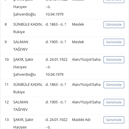
Hacıyev
- ö.
Şahverdioğlu
10.04.1979
8
SÜNBÜLE KADIN,
d. 1863 - ö. ?
Meslek
Görüntüle
Rukiye
9
SALMAN
d. 1905 - ö. ?
Meslek
Görüntüle
TAĞIYEV
10
ŞAKİR, Şakir
d. 24.01.1922
Alan/Yüzyıl/Saha
Görüntüle
Hacıyev
- ö.
Şahverdioğlu
10.04.1979
11
SÜNBÜLE KADIN,
d. 1863 - ö. ?
Alan/Yüzyıl/Saha
Görüntüle
Rukiye
12
SALMAN
d. 1905 - ö. ?
Alan/Yüzyıl/Saha
Görüntüle
TAĞIYEV
13
ŞAKİR, Şakir
d. 24.01.1922
Madde Adı
Görüntüle
Hacıyev
- ö.