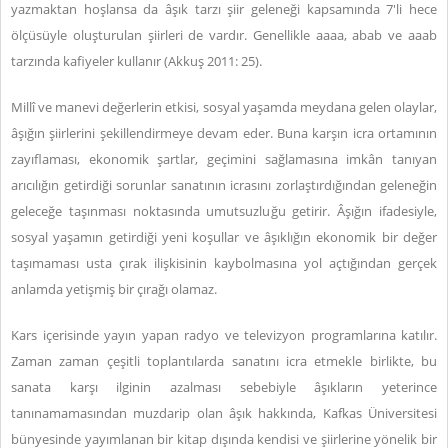
yazmaktan hoşlansa da âşık tarzı şiir geleneği kapsamında 7'li hece
ölçüsüyle oluşturulan şiirleri de vardır. Genellikle aaaa, abab ve aaab
tarzında kafiyeler kullanır (Akkuş 2011: 25).
Millî ve manevi değerlerin etkisi, sosyal yaşamda meydana gelen olaylar,
âşığın şiirlerini şekillendirmeye devam eder. Buna karşın icra ortamının
zayıflaması, ekonomik şartlar, geçimini sağlamasına imkân tanıyan
arıcılığın getirdiği sorunlar sanatının icrasını zorlaştırdığından geleneğin
geleceğe taşınması noktasında umutsuzluğu getirir. Âşığın ifadesiyle,
sosyal yaşamın getirdiği yeni koşullar ve âşıklığın ekonomik bir değer
taşımaması usta çırak ilişkisinin kaybolmasına yol açtığından gerçek
anlamda yetişmiş bir çırağı olamaz.
Kars içerisinde yayın yapan radyo ve televizyon programlarına katılır.
Zaman zaman çeşitli toplantılarda sanatını icra etmekle birlikte, bu
sanata karşı ilginin azalması sebebiyle âşıkların yeterince
tanınamamasından muzdarip olan âşık hakkında, Kafkas Üniversitesi
bünyesinde yayımlanan bir kitap dışında kendisi ve şiirlerine yönelik bir