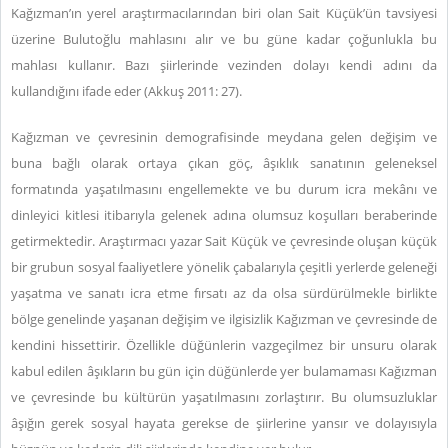
Kağızman’ın yerel araştırmacılarından biri olan Sait Küçük’ün tavsiyesi
üzerine Bulutoğlu mahlasını alır ve bu güne kadar çoğunlukla bu
mahlası kullanır. Bazı şiirlerinde vezinden dolayı kendi adını da
kullandığını ifade eder (Akkuş 2011: 27).
Kağızman ve çevresinin demografisinde meydana gelen değişim ve
buna bağlı olarak ortaya çıkan göç, âşıklık sanatının geleneksel
formatında yaşatılmasını engellemekte ve bu durum icra mekânı ve
dinleyici kitlesi itibarıyla gelenek adına olumsuz koşulları beraberinde
getirmektedir. Araştırmacı yazar Sait Küçük ve çevresinde oluşan küçük
bir grubun sosyal faaliyetlere yönelik çabalarıyla çeşitli yerlerde geleneği
yaşatma ve sanatı icra etme fırsatı az da olsa sürdürülmekle birlikte
bölge genelinde yaşanan değişim ve ilgisizlik Kağızman ve çevresinde de
kendini hissettirir. Özellikle düğünlerin vazgeçilmez bir unsuru olarak
kabul edilen âşıkların bu gün için düğünlerde yer bulamaması Kağızman
ve çevresinde bu kültürün yaşatılmasını zorlaştırır. Bu olumsuzluklar
âşığın gerek sosyal hayata gerekse de şiirlerine yansır ve dolayısıyla