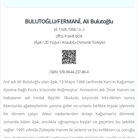
BULUTOĞLU/FERMANÎ, Ali Bulutoğlu
(d. 13.05.1968 / ö. -)
çiftçi, inşaat işçisi
(Âşık / 20. Yüzyıl / Anadolu-Osmanlı-Türkiye)
ISBN: 978-9944-237-86-4
Asıl adı Ali Bulutoğlu olan âşık, 13 Mayıs 1968 tarihinde Kars'ın Kağızman
ilçesine bağlı Kozlu köyünde doğmuştur. Annesinin adı Zinet Hanım ve
babasının adı İmdat Bey’dir. İlkokulu köyünde bitirdikten sonra
Manisa’da ağabeylerinin yanına gider ve onlarla birlikte inşaat işlerinde
bir dönem çalışır. Ailevi nedenlerden dolayı Kağızman’a dönmek
zorunda kalan âşık, arıcılıkla uğraşmaya başlar ve geçimini bu şekilde
sağlar. 1995 yılında Zübeyde Hanım ile evlenir ve bu evlilikten üç çocuğu
olur. Kağızman’ın coğrafi şartlarının tanıdığı imkânlarla arıcılık ve bahçe