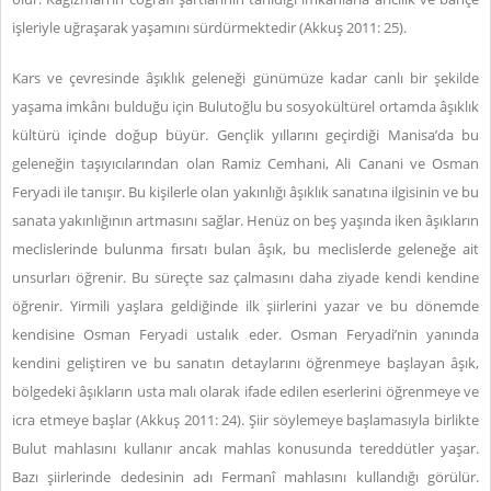
işleriyle uğraşarak yaşamını sürdürmektedir (Akkuş 2011: 25).
Kars ve çevresinde âşıklık geleneği günümüze kadar canlı bir şekilde
yaşama imkânı bulduğu için Bulutoğlu bu sosyokültürel ortamda âşıklık
kültürü içinde doğup büyür. Gençlik yıllarını geçirdiği Manisa’da bu
geleneğin taşıyıcılarından olan Ramiz Cemhani, Ali Canani ve Osman
Feryadi ile tanışır. Bu kişilerle olan yakınlığı âşıklık sanatına ilgisinin ve bu
sanata yakınlığının artmasını sağlar. Henüz on beş yaşında iken âşıkların
meclislerinde bulunma fırsatı bulan âşık, bu meclislerde geleneğe ait
unsurları öğrenir. Bu süreçte saz çalmasını daha ziyade kendi kendine
öğrenir. Yirmili yaşlara geldiğinde ilk şiirlerini yazar ve bu dönemde
kendisine Osman Feryadi ustalık eder. Osman Feryadi’nin yanında
kendini geliştiren ve bu sanatın detaylarını öğrenmeye başlayan âşık,
bölgedeki âşıkların usta malı olarak ifade edilen eserlerini öğrenmeye ve
icra etmeye başlar (Akkuş 2011: 24). Şiir söylemeye başlamasıyla birlikte
Bulut mahlasını kullanır ancak mahlas konusunda tereddütler yaşar.
Bazı şiirlerinde dedesinin adı Fermanî mahlasını kullandığı görülür.