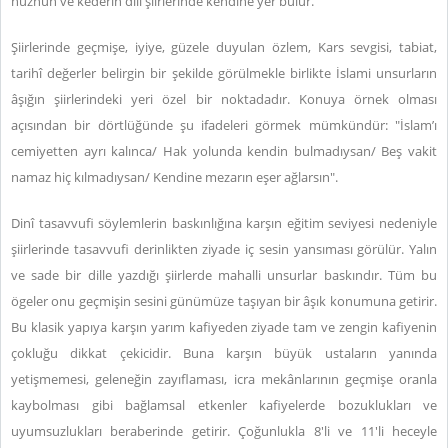
hüznün ve kederin dili şiirlerinde kendine yer bulur.
Şiirlerinde geçmişe, iyiye, güzele duyulan özlem, Kars sevgisi, tabiat,
tarihî değerler belirgin bir şekilde görülmekle birlikte İslami unsurların
âşığın şiirlerindeki yeri özel bir noktadadır. Konuya örnek olması
açısından bir dörtlüğünde şu ifadeleri görmek mümkündür: "İslam’ı
cemiyetten ayrı kalınca/ Hak yolunda kendin bulmadıysan/ Beş vakit
namaz hiç kılmadıysan/ Kendine mezarın eşer ağlarsın".
Dinî tasavvufi söylemlerin baskınlığına karşın eğitim seviyesi nedeniyle
şiirlerinde tasavvufi derinlikten ziyade iç sesin yansıması görülür. Yalın
ve sade bir dille yazdığı şiirlerde mahalli unsurlar baskındır. Tüm bu
ögeler onu geçmişin sesini günümüze taşıyan bir âşık konumuna getirir.
Bu klasik yapıya karşın yarım kafiyeden ziyade tam ve zengin kafiyenin
çokluğu dikkat çekicidir. Buna karşın büyük ustaların yanında
yetişmemesi, geleneğin zayıflaması, icra mekânlarının geçmişe oranla
kaybolması gibi bağlamsal etkenler kafiyelerde bozuklukları ve
uyumsuzlukları beraberinde getirir. Çoğunlukla 8'li ve 11'li heceyle