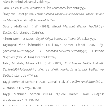
Ailesi.
İstanbul: Aksarayî Vakfı Yay.
Lamiî Çelebi (1289).
Nefahatü’l-Üns Tercemesi.
İstanbul: yyy.
Öngören, Reşat (2000).
Osmanlılarda Tasavvuf Anadolu’da Sûfîler, Devlet
ve Ulemâ (XVI. Yüzyıl). İstanbul
: İz Yay.
Özcan, Abdülkadir (hzl.) (1989).
Mecdî Mehmet Efendi, Hadâikü'ş-
Şakâik.
C. I. İstanbul: Çağrı Yay.
Rıhtım, Mehmet (2005).
Seyid Yahya Bakuvi ve Xalvatilik.
Baku: yyy.
Taşköprülüzâde İsâmuddin Ebu’l-Hayr Ahmet Efendi (2007)
Eş-
Şakâiku’n-Nu’mâniyye Fî Ulemâi’d-Devleti’l-Osmâniyye, Osmanlı
Bilginleri.
(Çev. M. Tan). İstanbul: İz Yay.
Tatcı, Mustafa, Musa Yıldız (hzl.) (2007
). Enfî Hasan Hulûs Halvetî,
Tezkiretü’l-Muteahhirîn, XVI. ve XVIII. Asırlarda İstanbul Velîleri ve
Delileri
, İstanbul: MTV Yay.
Tayşi, Mehmed Serhan (1993). “Cemâl-i Halvetî”.
İslâm Ansiklopedisi.
C.
7. İstanbul: TDV Yay. 302-303.
Tayşi, Mehmed Serhan (1996). “Çelebi Halife”.
Türk Dünyası
Araştırmaları.
103: 131-164.