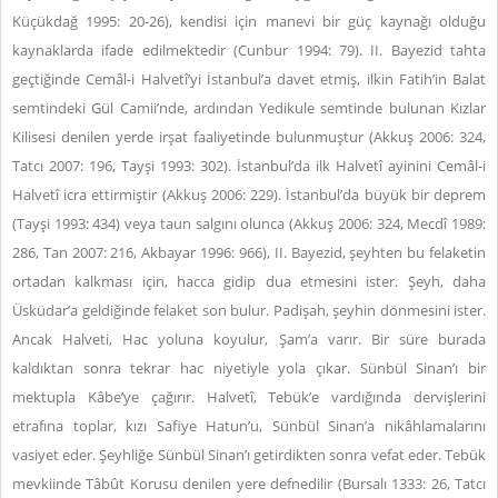
Küçükdağ 1995: 20-26), kendisi için manevi bir güç kaynağı olduğu
kaynaklarda ifade edilmektedir (Cunbur 1994: 79). II. Bayezid tahta
geçtiğinde Cemâl-i Halvetî’yi İstanbul’a davet etmiş, ilkin Fatih’in Balat
semtindeki Gül Camii’nde, ardından Yedikule semtinde bulunan Kızlar
Kilisesi denilen yerde irşat faaliyetinde bulunmuştur (Akkuş 2006: 324,
Tatcı 2007: 196, Tayşi 1993: 302). İstanbul’da ilk Halvetî ayinini Cemâl-i
Halvetî icra ettirmiştir (Akkuş 2006: 229). İstanbul’da büyük bir deprem
(Tayşi 1993: 434) veya taun salgını olunca (Akkuş 2006: 324, Mecdî 1989:
286, Tan 2007: 216, Akbayar 1996: 966), II. Bayezid, şeyhten bu felaketin
ortadan kalkması için, hacca gidip dua etmesini ister. Şeyh, daha
Üsküdar’a geldiğinde felaket son bulur. Padişah, şeyhin dönmesini ister.
Ancak Halveti, Hac yoluna koyulur, Şam’a varır. Bir süre burada
kaldıktan sonra tekrar hac niyetiyle yola çıkar. Sünbül Sinan’ı bir
mektupla Kâbe’ye çağırır. Halvetî, Tebük’e vardığında dervişlerini
etrafına toplar, kızı Safiye Hatun’u, Sünbül Sinan’a nikâhlamalarını
vasiyet eder. Şeyhliğe Sünbül Sinan’ı getirdikten sonra vefat eder. Tebük
mevkiinde Tâbût Korusu denilen yere defnedilir (Bursalı 1333: 26, Tatcı