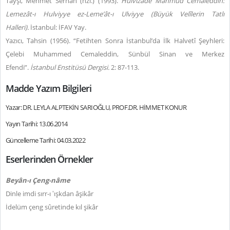
Tayşi, Mehmet Serhan (hzl.) (1993).
Hulvîzâde Mahmûd Cemâleddîn:
Lemezât-ı Hulviyye ez-Leme’ât-ı Ulviyye (Büyük Velîlerin Tatlı
Halleri).
İstanbul: İFAV Yay.
Yazıcı, Tahsin (1956). “Fetihten Sonra İstanbul’da İlk Halvetî Şeyhleri:
Çelebi Muhammed Cemaleddin, Sünbül Sinan ve Merkez
Efendi”.
İstanbul Enstitüsü Dergisi.
2: 87-113.
Madde Yazım Bilgileri
Yazar: DR. LEYLA ALPTEKİN SARIOĞLU, PROF.DR. HİMMET KONUR
Yayın Tarihi: 13.06.2014
Güncelleme Tarihi: 04.03.2022
Eserlerinden Örnekler
Beyân-ı Çeng-nâme
Dinle imdi sırr-ı ‛ışkdan âşikâr
İdelüm çeng sûretinde kıl şikâr