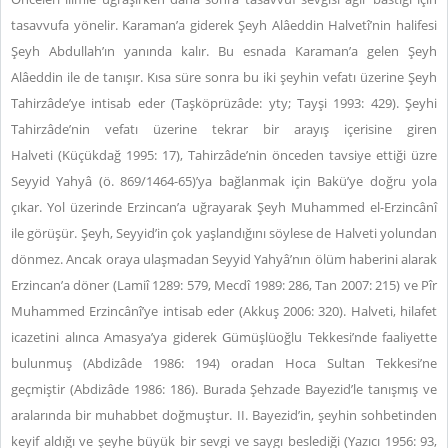
tasavvufa yönelir. Karaman’a giderek
Şeyh Alâeddin Halvetî’nin halifesi
Şeyh Abdullah’ın yanında kalır. Bu esnada Karaman’a gelen Şeyh
Alâeddin ile de tanışır. Kısa süre sonra bu iki şeyhin vefatı üzerine
Şeyh
Tahirzâde’ye intisab eder (Taşköprüzâde: yty; Tayşi 1993: 429). Şeyhi
Tahirzâde’nin vefatı üzerine tekrar bir arayış içerisine giren
Halveti (Küçükdağ 1995: 17), Tahirzâde’nin önceden tavsiye ettiği üzre
Seyyid Yahyâ (ö. 869/1464-65)’ya bağlanmak için Bakü’ye doğru yola
çıkar. Yol üzerinde Erzincan’a uğrayarak Şeyh Muhammed el-Erzincânî
ile görüşür. Şeyh, Seyyid’in çok yaşlandığını söylese de Halveti yolundan
dönmez. Ancak oraya ulaşmadan Seyyid Yahyâ’nın ölüm haberini alarak
Erzincan’a döner (Lamiî 1289: 579, Mecdî 1989: 286, Tan 2007: 215) ve Pîr
Muhammed Erzincânî’ye intisab eder (Akkuş 2006: 320). Halveti, hilafet
icazetini alınca Amasya’ya giderek Gümüşlüoğlu Tekkesi’nde faaliyette
bulunmuş (Abdizâde 1986: 194) oradan Hoca Sultan Tekkesi’ne
geçmiştir (Abdizâde 1986: 186). Burada Şehzade Bayezid’le tanışmış ve
aralarında bir muhabbet doğmuştur. II. Bayezid’in, şeyhin sohbetinden
keyif aldığı ve şeyhe büyük bir sevgi ve saygı beslediği (Yazıcı 1956: 93,