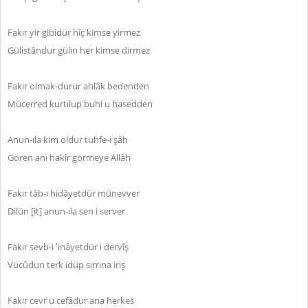
Fakır yir gibidür hîç kimse yirmez
Gülistândur gülin her kimse dirmez
Fakır olmak-durur ahlâk bedenden
Mücerred kurtılup buhl u hasedden
Anun-ıla kim oldur tuhfe-i şâh
Gören anı hakîr görmeye Allâh
Fakır tâb-ı hidâyetdür münevver
Dilün [it] anun-ıla sen i server
Fakır sevb-i ‛inâyetdür i dervîş
Vücûdun terk idüp sırrına iriş
Fakır cevr ü cefâdur ana herkes