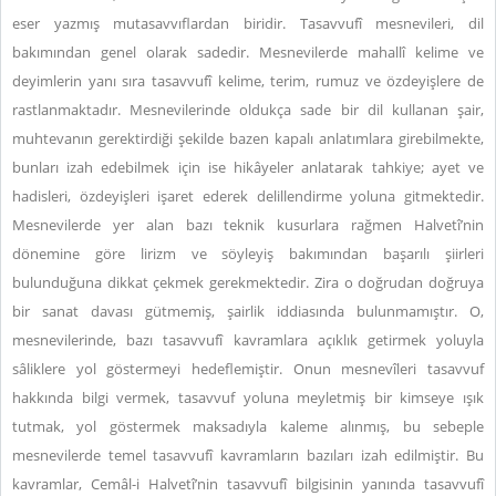
eser yazmış mutasavvıflardan biridir. Tasavvufî mesnevileri, dil
bakımından genel olarak sadedir. Mesnevilerde mahallî kelime ve
deyimlerin yanı sıra tasavvufî kelime, terim, rumuz ve özdeyişlere de
rastlanmaktadır. Mesnevilerinde oldukça sade bir dil kullanan şair,
muhtevanın gerektirdiği şekilde bazen kapalı anlatımlara girebilmekte,
bunları izah edebilmek için ise hikâyeler anlatarak tahkiye; ayet ve
hadisleri, özdeyişleri işaret ederek delillendirme yoluna gitmektedir.
Mesnevilerde yer alan bazı teknik kusurlara rağmen Halvetî’nin
dönemine göre lirizm ve söyleyiş bakımından başarılı şiirleri
bulunduğuna dikkat çekmek gerekmektedir. Zira o doğrudan doğruya
bir sanat davası gütmemiş, şairlik iddiasında bulunmamıştır. O,
mesnevilerinde, bazı tasavvufî kavramlara açıklık getirmek yoluyla
sâliklere yol göstermeyi hedeflemiştir. Onun mesnevîleri tasavvuf
hakkında bilgi vermek, tasavvuf yoluna meyletmiş bir kimseye ışık
tutmak, yol göstermek maksadıyla kaleme alınmış, bu sebeple
mesnevilerde temel tasavvufî kavramların bazıları izah edilmiştir. Bu
kavramlar, Cemâl-i Halvetî’nin tasavvufî bilgisinin yanında tasavvufî