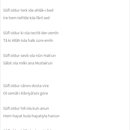
Sûfî oldur terk ide ahlâk-ı bed
İre hem tefrîde kıla fânî sed
Sûfî oldur ki ola tecrîd der-zemîn
Tâ ki Allâh kıla halk üzre emîn
Sûfî oldur sevb ola nûrı Hak’un
Sâbit ola milki ana Mutlak’un
Sûfî oldur cânını dosta vire
Ol cemâl-i Kibriyâ’sını göre
Sûfî oldur hill ola kutı anun
Hem hayat bula hayatıyla hanun