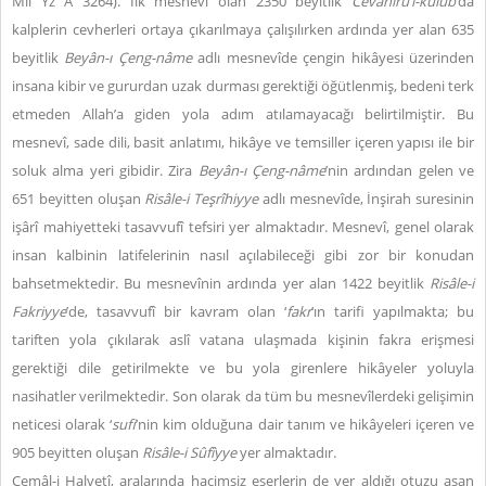
Mil Yz A 3264). İlk mesnevî olan 2350 beyitlik
Cevâhirü’l-kulûb
’da
kalplerin cevherleri ortaya çıkarılmaya çalışılırken ardında yer alan 635
beyitlik
Beyân-ı Çeng-nâme
adlı mesnevîde çengin hikâyesi üzerinden
insana kibir ve gururdan uzak durması gerektiği öğütlenmiş, bedeni terk
etmeden Allah’a giden yola adım atılamayacağı belirtilmiştir. Bu
mesnevî, sade dili, basit anlatımı, hikâye ve temsiller içeren yapısı ile bir
soluk alma yeri gibidir. Zira
Beyân-ı Çeng-nâme
’nin ardından gelen ve
651 beyitten oluşan
Risâle-i Teşrîhiyye
adlı mesnevîde, İnşirah suresinin
işârî mahiyetteki tasavvufî tefsiri yer almaktadır. Mesnevî, genel olarak
insan kalbinin latifelerinin nasıl açılabileceği gibi zor bir konudan
bahsetmektedir. Bu mesnevînin ardında yer alan 1422 beyitlik
Risâle-i
Fakriyye
’de, tasavvufî bir kavram olan ‘
fakr
’ın tarifi yapılmakta; bu
tariften yola çıkılarak aslî vatana ulaşmada kişinin fakra erişmesi
gerektiği dile getirilmekte ve bu yola girenlere hikâyeler yoluyla
nasihatler verilmektedir. Son olarak da tüm bu mesnevîlerdeki gelişimin
neticesi olarak ‘
sufi
’nin kim olduğuna dair tanım ve hikâyeleri içeren ve
905 beyitten oluşan
Risâle-i Sûfîyye
yer almaktadır.
Cemâl-i Halvetî, aralarında hacimsiz eserlerin de yer aldığı otuzu aşan