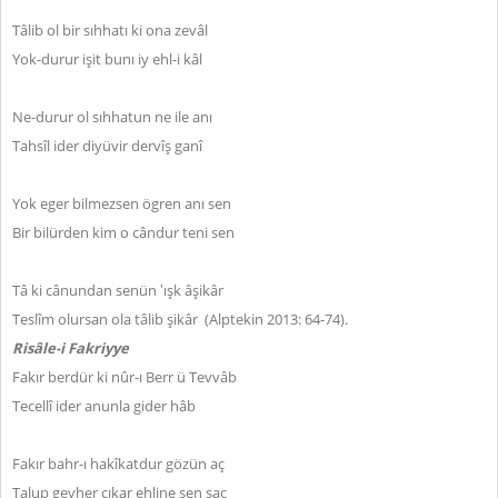
Tâlib ol bir sıhhatı ki ona zevâl
Yok-durur işit bunı iy ehl-i kâl
Ne-durur ol sıhhatun ne ile anı
Tahsîl ider diyüvir dervîş ganî
Yok eger bilmezsen ögren anı sen
Bir bilürden kim o cândur teni sen
Tâ ki cânundan senün ‛ışk âşikâr
Teslîm olursan ola tâlib şikâr (Alptekin 2013: 64-74).
Risâle-i Fakriyye
Fakır berdür ki nûr-ı Berr ü Tevvâb
Tecellî ider anunla gider hâb
Fakır bahr-ı hakîkatdur gözün aç
Talup gevher çıkar ehline sen saç