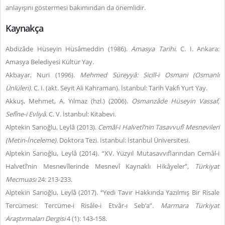
anlayışını göstermesi bakımından da önemlidir.
Kaynakça
Abdizâde Hüseyin Hüsâmeddin (1986).
Amasya Tarihi
. C. I. Ankara:
Amasya Belediyesi Kültür Yay.
Akbayar, Nuri (1996).
Mehmed Süreyyâ: Sicill-i Osmani (Osmanlı
Ünlüleri).
C. I. (akt. Seyit Ali Kahraman). İstanbul: Tarih Vakfı Yurt Yay.
Akkuş, Mehmet, A. Yılmaz (hzl.) (2006).
Osmanzâde Hüseyin Vassaf,
Sefîne-i Evliyâ.
C. V. İstanbul: Kitabevi.
Alptekin Sarıoğlu, Leylâ (2013).
Cemâl-i Halvetî’nin Tasavvufî Mesnevileri
(Metin-İnceleme).
Doktora Tezi. İstanbul: İstanbul Üniversitesi.
Alptekin Sarıoğlu, Leylâ (2014). “XV. Yüzyıl Mutasavvıflarından Cemâl-i
Halvetî’nin Mesnevîlerinde Mesnevî Kaynaklı Hikâyeler”,
Türkiyat
Mecmuası
24: 213-233.
Alptekin Sarıoğlu, Leylâ (2017). “Yedi Tavır Hakkında Yazılmış Bir Risale
Tercümesi: Tercüme-i Risâle-i Etvâr-ı Seb‘a”.
Marmara Türkiyat
Araştırmaları Dergisi
4 (1): 143-158.