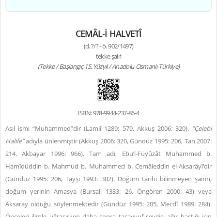
CEMÂL-İ HALVETÎ
(d. ?/? - ö. 902/1497)
tekke şairi
(Tekke / Başlangıç-15. Yüzyıl / Anadolu-Osmanlı-Türkiye)
ISBN: 978-9944-237-86-4
Asıl ismi “Muhammed”dir (Lamiî 1289: 579, Akkuş 2006: 320).
“Çelebi
Halife”
adıyla ünlenmiştir (Akkuş 2006: 320, Gündüz 1995: 206, Tan 2007:
214, Akbayar 1996: 966). Tam adı, Ebu’l-Füyûzât Muhammed b.
Hamîdüddin b. Mahmud b. Muhammed b. Cemâleddin el-Aksarâyî’dir
(Gündüz 1995: 206, Tayşi 1993: 302). Doğum tarihi bilinmeyen şairin,
doğum yerinin Amasya (Bursalı 1333: 26, Öngören 2000: 43) veya
Aksaray olduğu söylenmektedir (Gündüz 1995: 205, Mecdî 1989: 284).
Önceleri ilimle uğraşırken daha sonra tasavvuf sevgisi ağır bastığı için