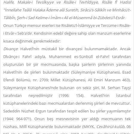
Halife, Makale-i Tevsîkıyye ve Risâle-i Tevhîdiyye, Risâle fî Hadisi
“İnnellahe Teâlâ Halaka Âdeme alâ Suretih, Sirâcü’s-Sâlikîn ve Minhâcü’t-
Tâlibîn, Şerh-i Sad Kelime-i İmâm-ı Ali el-Müsemmâ bi-Zübdetü’l-Esrâr.
Onun Türkçe mensur eserleri ise Risâletü’l-İslâmiyye ve Tercüme-i Risâle-
i Etvâr-ı Seb’a’dır. Kendisinin edebî değere sahip olan manzum eserlerine
kısaca değinmek gerekmektedir:
Divançe
: Halvetî’nin müstakil bir divançesi bulunmamaktadır. Ancak
Dîvânçe-i Fahrî adıyla, Muhammed es-Sünbülî el-Fahrî tarafından
oluşturulan bir şiir mecmuasında, başka şairlerin şiirlerinin yanında
Halvetî’nin de şiirleri bulunmaktadır (Süleymaniye Kütüphanesi, Esad
Efendi Bölümü, nr. 2709; Millet Kütüphanesi, Ali Emiri Manzum 463).
Süleymaniye Kütüphanesi’nde bulunan on sekiz şiiri, M. Serhan Tayşi
tarafından neşredilmiştir (1996: 154). Halvetî’nin İstanbul
kütüphanelerindeki bazı mecmualardan derlenmiş şiirleri de mevcuttur.
Sadeddin Nüzhet Ergun tarafından tespit edilen bu şiirler yayımlamıştır
(1944: 964-971). Onun beş mesnevisinin yer aldığı mecmuanın tek
nüshası, Millî Kütüphane’de bulunmaktadır (MKYK,
Cevâhirül-kulûb
, 06