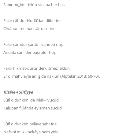
Sabır mı_ider bilün siz ana her has
Fakır câhdur Hudâ’dan dilberine
Cihânun mefharı tâc u serine
Fakır câmdur şarâb-ı vahdeti nûş
Anunla cân ider başı olur hoş
Fakır hikmet-durur derk itmez ‛aklun
Er ol mahv eyle anı gide naklün (Alptekin 2013: 60-70).
Risâle-i Sûfîyye
Sûfî oldur kim ide ihlâk-i vücûd
Kaluban fi’llâhda eylemen sücûd
Sûfî oldur kim belâya sabr ide
Nefsini milk-i bekâya hem yide