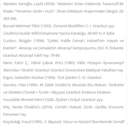
Alptekin Sarıoğlu, Leylâ (2018). “Abdestin Sırları Hakkında Tasavvufî Bir
Risale: “Terceme-i Esrâr-ı Vuzû”.
Divan Edebiyatı Araştırmaları Dergisi.
20:
283-306.
Bursalı Mehmed Tâhir (1333).
Osmanlı Müellifleri.
C. I. İstanbul: yyy.
Cevâhirül-kulûb
. Millî Kütüphane Yazma Kataloğu. 06 Mil Yz A 3264.
Cunbur, Müjgân (1994). “Çelebi Halife Cemal-i Halvetî’nin Hayatı ve
Eserleri”.
Aksaray ve Cemalettin Aksarayî Sempozyumu,
(hzl. R. Özkanlı).
İstanbul: Aksarayî Vakfı Yay. 79-89.
Derin, Fahri Ç., Vâhid Çabuk (hzl.) (1985)
Hâfız Hüseyin Ayvansarayî:
Mecmûa-i Tevârih.
İstanbul: İstanbul Üniversitesi Edebiyat Fakültesi Yay.
Ergun, Sadeddin Nüzhet (1944).
Türk Şairleri.
C. III. İstanbul.
Gündüz, İrfan (1995).
M. Sâdık Vicdânî b. Mustafa Ebu Rıdvan: Tarikatler
ve Silsileleri (Tomâr-ı Turûk-ı ‘Aliyyye),
İstanbul: Enderun Kitabevi.
Hocazâde Ahmed Hilmi (1328).
Ziyâret-i Evliyâ.
İstanbul: yyy.
Kılıç, Sevda Önal(hzl.) (2019).
Cemâl-i Halvetî, Esrâr- Garîbe.
Erzurum:
Fenomen Yay.
Küçükdağ, Yusuf (1995).
II. Bayezid, Yavuz ve Kanûnî Devirlerinde Cemâlî