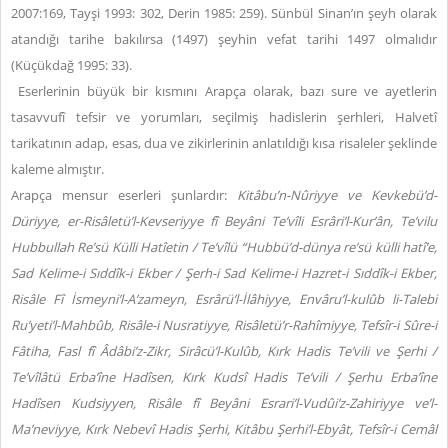
2007:169, Tayşi 1993: 302, Derin 1985: 259). Sünbül Sinan’ın şeyh olarak
atandığı tarihe bakılırsa (1497) şeyhin vefat tarihi 1497 olmalıdır
(Küçükdağ 1995: 33).
Eserlerinin büyük bir kısmını Arapça olarak, bazı sure ve ayetlerin
tasavvufî tefsir ve yorumları, seçilmiş hadislerin şerhleri, Halvetî
tarikatının adap, esas, dua ve zikirlerinin anlatıldığı kısa risaleler şeklinde
kaleme almıştır.
Arapça mensur eserleri şunlardır:
Kitâbu’n-Nûriyye ve Kevkebü’d-
Düriyye, er-Risâletü’l-Kevseriyye fî Beyâni Te’vîli Esrâri’l-Kur’ân, Te’vilu
Hubbullah Re’sü Külli Hatîetin / Te’vîlü “Hubbü’d-dünya re’sü külli hatî’e,
Sad Kelime-i Sıddîk-i Ekber / Şerh-i Sad Kelime-i Hazret-i Sıddîk-i Ekber,
Risâle Fî İsmeyni’l-A’zameyn, Esrârü’l-İlâhiyye, Envâru’l-kulûb li-Talebi
Ru’yeti’l-Mahbûb, Risâle-i Nusratiyye, Risâletü’r-Rahîmiyye, Tefsîr-i Sûre-i
Fâtiha, Fasl fî Âdâbi’z-Zikr, Sirâcü’l-Kulûb, Kırk Hadis Te’vili ve Şerhi /
Te’vîlâtü Erba’îne Hadîsen, Kırk Kudsî Hadis Te’vili / Şerhu Erba’îne
Hadîsen Kudsiyyen, Risâle fî Beyâni Esrari’l-Vudûi’z-Zahiriyye ve’l-
Ma’neviyye, Kırk Nebevî Hadis Şerhi, Kitâbu Şerhi’l-Ebyât, Tefsîr-i Cemâl