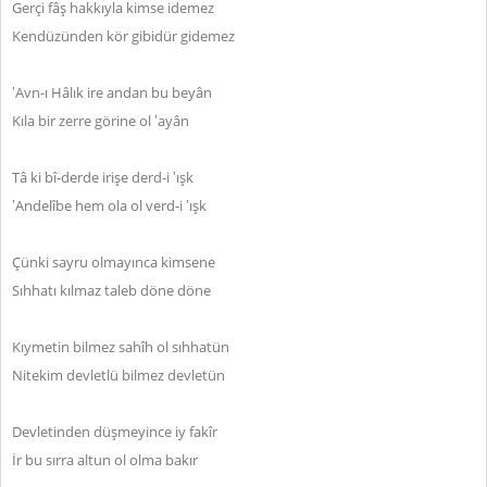
Gerçi fâş hakkıyla kimse idemez
Kendüzünden kör gibidür gidemez
‛Avn-ı Hâlık ire andan bu beyân
Kıla bir zerre görine ol ‛ayân
Tâ ki bî-derde irişe derd-i ‛ışk
‛Andelîbe hem ola ol verd-i ‛ışk
Çünki sayru olmayınca kimsene
Sıhhatı kılmaz taleb döne döne
Kıymetin bilmez sahîh ol sıhhatün
Nitekim devletlü bilmez devletün
Devletinden düşmeyince iy fakîr
İr bu sırra altun ol olma bakır