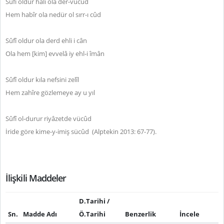
Sûfî oldur hâlî ola der-vücûd
Hem habîr ola nedür ol sırr-ı cûd
Sûfî oldur ola derd ehli i cân
Ola hem [kim] evvelâ iy ehl-i îmân
Sûfî oldur kıla nefsini zelîl
Hem zahîre gözlemeye ay u yıl
Sûfî ol-durur riyâzetde vücûd
İride göre kime-y-imiş sücûd (Alptekin 2013: 67-77).
İlişkili Maddeler
D.Tarihi /
Sn.
Madde Adı
Ö.Tarihi
Benzerlik
İncele