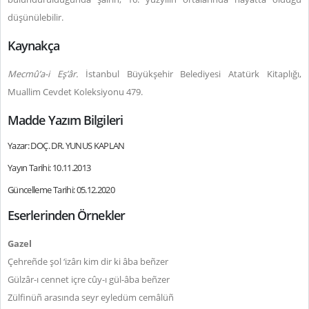
düşünülebilir.
Kaynakça
Mecmû’a-i Eş’âr.
İstanbul Büyükşehir Belediyesi Atatürk Kitaplığı,
Muallim Cevdet Koleksiyonu 479.
Madde Yazım Bilgileri
Yazar: DOÇ. DR. YUNUS KAPLAN
Yayın Tarihi: 10.11.2013
Güncelleme Tarihi: 05.12.2020
Eserlerinden Örnekler
Gazel
Çehreñde şol ‘izârı kim dir ki âba beñzer
Gülzâr-ı cennet içre cûy-ı gül-âba beñzer
Zülfinüñ arasında seyr eyledüm cemâlüñ