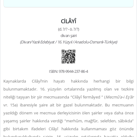
CİLÂYÎ
(d. ?/? - ö. ?/?)
divan şairi
(Divan/Yazılı Edebiyat / 16. Yüzyıl / Anadolu-Osmanlı-Türkiye)
ISBN: 978-9944-237-86-4
Kaynaklarda Cilâyî’nin hayatı hakkında herhangi bir bilgi
bulunmamaktadır. 16. yüzyılın ortalarında yazılmış olan ve tezkire
niteliği taşıyan bir şiir mecmuasında “Cilâyî fermâyed
” (
Mecmû’a-i Eş’âr
vr. 15a) ibaresiyle şaire ait bir gazel bulunmaktadır. Bu mecmuanın
yazıldığı dönem ve mecmua derleyicisinin ölen şairler veya daha önce
yaşamış şairler hakkında verdiği “merhûm, mağfûr, selefden, sâbıkda”
gibi birtakım ifadeleri Cilâyî hakkında kullanmaması göz önünde
bulundurulduğunda şairin, 16. yüzyılın ortalarında hayatta olduğu