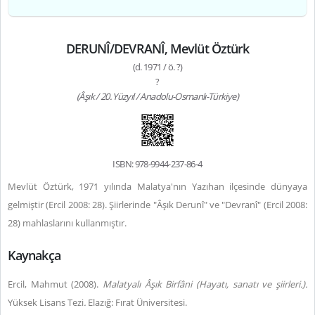
DERUNÎ/DEVRANÎ, Mevlüt Öztürk
(d. 1971 / ö. ?)
?
(Âşık / 20. Yüzyıl / Anadolu-Osmanlı-Türkiye)
ISBN: 978-9944-237-86-4
Mevlüt Öztürk, 1971 yılında Malatya'nın Yazıhan ilçesinde dünyaya
gelmiştir (Ercil 2008: 28).
Şiirlerinde "Âşık Derunî" ve "Devranî" (Ercil 2008:
28) mahlaslarını kullanmıştır.
Kaynakça
Ercil, Mahmut (2008).
Malatyalı
Âşık Birfâni (Hayatı, sanatı ve şiirleri.).
Yüksek Lisans Tezi
.
Elazığ: Fırat Üniversitesi.