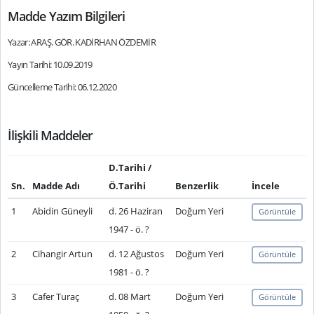
Madde Yazım Bilgileri
Yazar: ARAŞ. GÖR. KADİRHAN ÖZDEMİR
Yayın Tarihi: 10.09.2019
Güncelleme Tarihi: 06.12.2020
İlişkili Maddeler
D.Tarihi /
Sn.
Madde Adı
Ö.Tarihi
Benzerlik
İncele
1
Abidin Güneyli
d. 26 Haziran
Doğum Yeri
Görüntüle
1947 - ö. ?
2
Cihangir Artun
d. 12 Ağustos
Doğum Yeri
Görüntüle
1981 - ö. ?
3
Cafer Turaç
d. 08 Mart
Doğum Yeri
Görüntüle