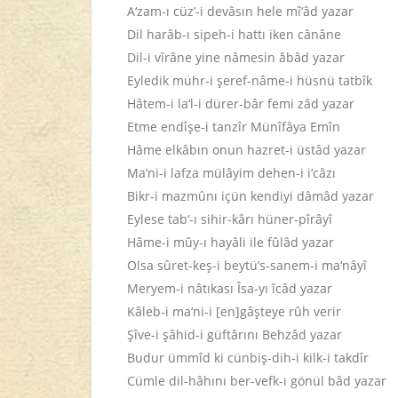
A‘zam-ı cüz’-i devâsın hele mî‘âd yazar
Dil harâb-ı sipeh-i hattı iken cânâne
Dil-i vîrâne yine nâmesin âbâd yazar
Eyledik mühr-i şeref-nâme-i hüsnü tatbîk
Hâtem-i la‘l-i dürer-bâr femi zâd yazar
Etme endîşe-i tanzîr Münîfâya Emîn
Hâme elkâbın onun hazret-i üstâd yazar
Ma‘ni-i lafza mülâyim dehen-i i‘câzı
Bikr-i mazmûnı içün kendiyi dâmâd yazar
Eylese tab‘-ı sihir-kârı hüner-pîrâyî
Hâme-i mûy-ı hayâli ile fûlâd yazar
Olsa sûret-keş-i beytü’s-sanem-i ma‘nâyî
Meryem-i nâtıkası Îsa-yı îcâd yazar
Kâleb-i ma‘ni-i [en]gâşteye rûh verir
Şîve-i şâhid-i güftârını Behzâd yazar
Budur ümmîd ki cünbiş-dih-i kilk-i takdîr
Cümle dil-hâhını ber-vefk-ı gönül bâd yazar