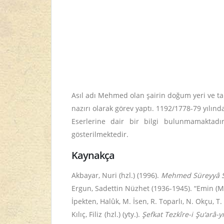
Asıl adı Mehmed olan şairin doğum yeri ve ta
nazırı olarak görev yaptı. 1192/1778-79 yılında
Eserlerine dair bir bilgi bulunmamaktadır
gösterilmektedir.
Kaynakça
Akbayar, Nuri (hzl.) (1996).
Mehmed Süreyyâ Si
Ergun, Sadettin Nüzhet (1936-1945). “Emin 
İpekten, Halûk, M. İsen, R. Toparlı, N. Okçu, T
Kılıç, Filiz (hzl.) (yty.).
Şefkat Tezkîre-i Şu‘arâ-y