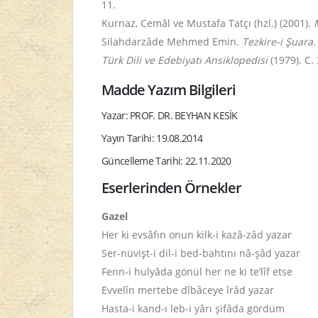
11.
Kurnaz, Cemâl ve Mustafa Tatçı (hzl.) (2001).
Silahdarzâde Mehmed Emin.
Tezkire-i Şuara.
Türk Dili ve Edebiyatı Ansiklopedisi
(1979). C.
Madde Yazım Bilgileri
Yazar: PROF. DR. BEYHAN KESİK
Yayın Tarihi: 19.08.2014
Güncelleme Tarihi: 22.11.2020
Eserlerinden Örnekler
Gazel
Her ki evsâfın onun kilk-i kazâ-zâd yazar
Ser-nüvişt-i dil-i bed-bahtını nâ-şâd yazar
Fenn-i hulyâda gönül her ne ki te’lîf etse
Evvelîn mertebe dîbâceye îrâd yazar
Hasta-i kand-ı leb-i yârı şifâda gördüm