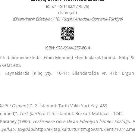
(d. ?/? - ö. 1192/1778-79)
divan şairi
(Divan/Yazılı Edebiyat / 18. Yüzyıl / Anadolu-Osmanlı-Türkiye)
ISBN: 978-9944-237-86-4
rihi bilinmemektedir. Emin Mehmed Efendi olarak tanındı. Kâtip Ş
 vefat etti.
. Kaynaklarda (Kılıç yty.: 10-11; Silahdarzâde vr. 41b; Ergu
cill-i Osmanî,
C. 2. İstanbul: Tarih Vakfı Yurt Yay. 459.
(Mehmed)”.
Türk Şairleri. C. 3
. İstanbul: Bozkurt Matbaası. 1242.
. Karabey (1988).
Tezkirelere Göre Divan Edebiyatı İsimler Sözlüğü
. 
ı Şefkat-i Bagdâdî
.http://ekitap.kulturturizm.gov.tr/Eklenti/10742,me