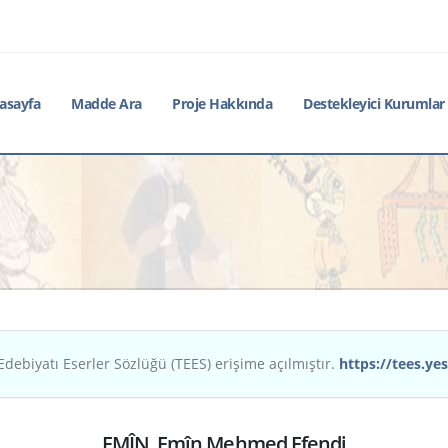
asayfa
Madde Ara
Proje Hakkında
Destekleyici Kurumlar
Edebiyatı Eserler Sözlüğü (TEES) erişime açılmıştır.
https://tees.yes
EMÎN, Emîn Mehmed Efendi