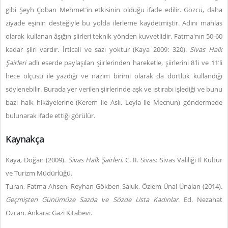
gibi Şeyh Çoban Mehmet’in etkisinin olduğu ifade edilir. Gözcü, daha
ziyade eşinin desteğiyle bu yolda ilerleme kaydetmiştir. Adını mahlas
olarak kullanan âşığın şiirleri teknik yönden kuvvetlidir. Fatma'nın 50-60
kadar şiiri vardır. İrticali ve sazı yoktur (Kaya 2009: 320).
Sivas Halk
Şairleri
adlı eserde paylaşılan şiirlerinden hareketle, şiirlerini 8'li ve 11’li
hece ölçüsü ile yazdığı ve nazım birimi olarak da dörtlük kullandığı
söylenebilir. Burada yer verilen şiirlerinde aşk ve ıstırabı işlediği ve bunu
bazı halk hikâyelerine (Kerem ile Aslı, Leyla ile Mecnun) göndermede
bulunarak ifade ettiği görülür.
Kaynakça
Kaya, Doğan (2009).
Sivas Halk Şairleri
. C. II. Sivas: Sivas Valiliği İl Kültür
ve Turizm Müdürlüğü.
Turan, Fatma Ahsen, Reyhan Gökben Saluk, Özlem Ünal Ünalan (2014).
Geçmişten Günümüze Sazda ve Sözde Usta Kadınlar
. Ed. Nezahat
Özcan. Ankara: Gazi Kitabevi.