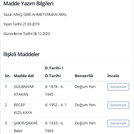
Madde Yazım Bilgileri
Yazar: ARAŞ. GÖR. AHMET ERMAN ARAL
Yayın Tarihi: 21.03.2019
Güncelleme Tarihi: 06.12.2020
İlişkili Maddeler
D.Tarihi /
Sn.
Madde Adı
Ö.Tarihi
Benzerlik
İncele
1
GÜLBAHAR
d. 1878 - ö.
Doğum Yeri
Görüntüle
ATAKAN
1945
2
RECEP
d. 1952 - ö. ?
Doğum Yeri
Görüntüle
KIZILKAYA
3
ŞAKİR/ŞAKİRÎ,
d. 1933 - ö.
Doğum Yeri
Görüntüle
Bekir
1993