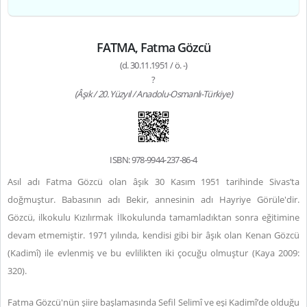
FATMA, Fatma Gözcü
(d. 30.11.1951 / ö. -)
?
(Âşık / 20. Yüzyıl / Anadolu-Osmanlı-Türkiye)
ISBN: 978-9944-237-86-4
Asıl adı Fatma Gözcü olan âşık 30 Kasım 1951 tarihinde Sivas’ta
doğmuştur. Babasının adı Bekir, annesinin adı Hayriye Görüle'dir.
Gözcü, ilkokulu Kızılırmak İlkokulunda tamamladıktan sonra eğitimine
devam etmemiştir. 1971 yılında, kendisi gibi bir âşık olan Kenan Gözcü
(Kadimî) ile evlenmiş ve bu evlilikten iki çocuğu olmuştur (Kaya 2009:
320).
Fatma Gözcü'nün şiire başlamasında Sefil Selimî ve eşi Kadimî’de olduğu