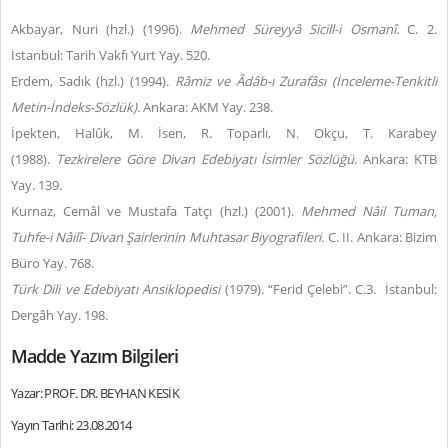
Akbayar, Nuri (hzl.) (1996).
Mehmed Süreyyâ Sicill-i Osmanî.
C. 2.
İstanbul: Tarih Vakfı Yurt Yay. 520.
Erdem, Sadık (hzl.) (1994).
Râmiz ve Âdâb-ı Zurafâsı (İnceleme-Tenkitli
Metin-İndeks-Sözlük).
Ankara: AKM Yay. 238.
İpekten, Halûk, M. İsen, R. Toparlı, N. Okçu, T. Karabey
(1988).
Tezkirelere Göre Divan Edebiyatı İsimler Sözlüğü
. Ankara: KTB
Yay. 139.
Kurnaz, Cemâl ve Mustafa Tatçı (hzl.) (2001).
Mehmed Nâil Tuman,
Tuhfe-i Nâilî- Divan Şairlerinin Muhtasar Biyografileri.
C. II. Ankara: Bizim
Büro Yay. 768.
Türk Dili ve Edebiyatı Ansiklopedisi
(1979). “Ferid Çelebi”. C.3. İstanbul:
Dergâh Yay. 198.
Madde Yazım Bilgileri
Yazar: PROF. DR. BEYHAN KESİK
Yayın Tarihi: 23.08.2014