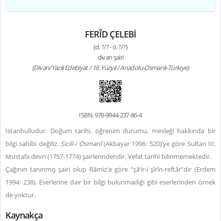
FERÎD ÇELEBİ
(d. ?/? - ö. ?/?)
divan şairi
(Divan/Yazılı Edebiyat / 18. Yüzyıl / Anadolu-Osmanlı-Türkiye)
ISBN: 978-9944-237-86-4
İstanbulludur. Doğum tarihi, öğrenim durumu, mesleği hakkında bir
bilgi sahibi değiliz.
Sicill-i Osmanî
(Akbayar 1996: 520)’ye göre Sultan III.
Mustafa devri (1757-1774) şairlerindendir. Vefat tarihi bilinmemektedir.
Çağının tanınmış şairi olup Râmiz'e göre “şâ‘ir-i şîrîn-reftâr”dır (Erdem
1994: 238). Eserlerine dair bir bilgi bulunmadığı gibi eserlerinden örnek
de yoktur.
Kaynakça