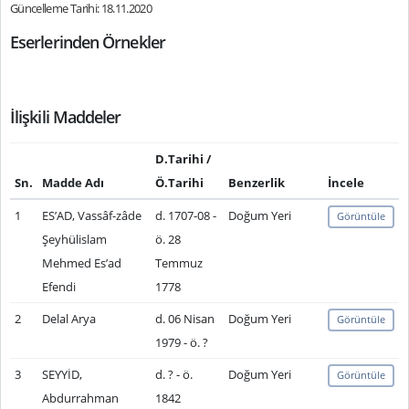
Güncelleme Tarihi: 18.11.2020
Eserlerinden Örnekler
İlişkili Maddeler
D.Tarihi /
Sn.
Madde Adı
Ö.Tarihi
Benzerlik
İncele
1
ES’AD, Vassâf-zâde
d. 1707-08 -
Doğum Yeri
Görüntüle
Şeyhülislam
ö. 28
Mehmed Es’ad
Temmuz
Efendi
1778
2
Delal Arya
d. 06 Nisan
Doğum Yeri
Görüntüle
1979 - ö. ?
3
SEYYİD,
d. ? - ö.
Doğum Yeri
Görüntüle
Abdurrahman
1842