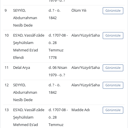
1979 - ö. ?
9
SEYYİD,
d. ? - ö.
Ölüm Yılı
Görüntüle
Abdurrahman
1842
Nesîb Dede
10
ES’AD, Vassâf-zâde
d. 1707-08 -
Alan/Yüzyıl/Saha
Görüntüle
Şeyhülislam
ö. 28
Mehmed Es’ad
Temmuz
Efendi
1778
11
Delal Arya
d. 06 Nisan
Alan/Yüzyıl/Saha
Görüntüle
1979 - ö. ?
12
SEYYİD,
d. ? - ö.
Alan/Yüzyıl/Saha
Görüntüle
Abdurrahman
1842
Nesîb Dede
13
ES’AD, Vassâf-zâde
d. 1707-08 -
Madde Adı
Görüntüle
Şeyhülislam
ö. 28
Mehmed Es’ad
Temmuz