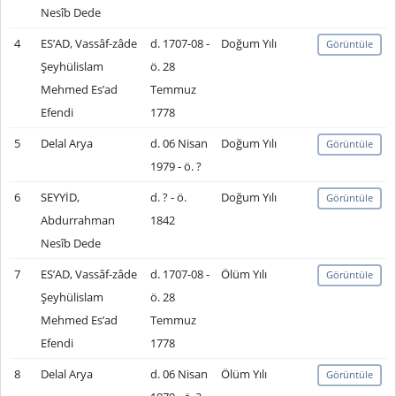
Nesîb Dede
4
ES’AD, Vassâf-zâde
d. 1707-08 -
Doğum Yılı
Görüntüle
Şeyhülislam
ö. 28
Mehmed Es’ad
Temmuz
Efendi
1778
5
Delal Arya
d. 06 Nisan
Doğum Yılı
Görüntüle
1979 - ö. ?
6
SEYYİD,
d. ? - ö.
Doğum Yılı
Görüntüle
Abdurrahman
1842
Nesîb Dede
7
ES’AD, Vassâf-zâde
d. 1707-08 -
Ölüm Yılı
Görüntüle
Şeyhülislam
ö. 28
Mehmed Es’ad
Temmuz
Efendi
1778
8
Delal Arya
d. 06 Nisan
Ölüm Yılı
Görüntüle